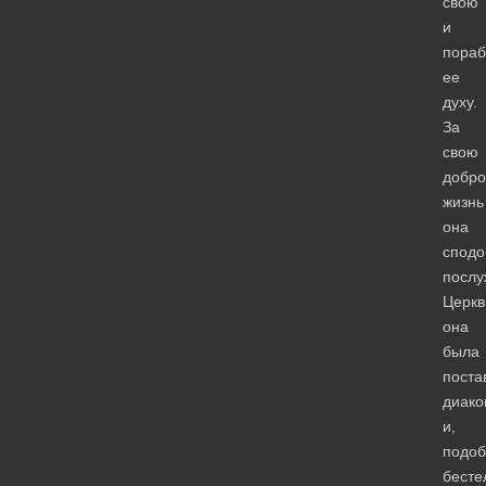
свою
и
пора
ее
духу.
За
свою
добро
жизнь
она
сподо
послу
Церкв
она
была
поста
диако
и,
подоб
бесте