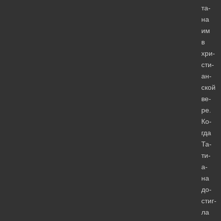
та­
на
им
в
хри­
сти­
ан­
ской
ве­
ре.
Ко­
гда
Та­
ти­
а­
на
до­
стиг­
ла