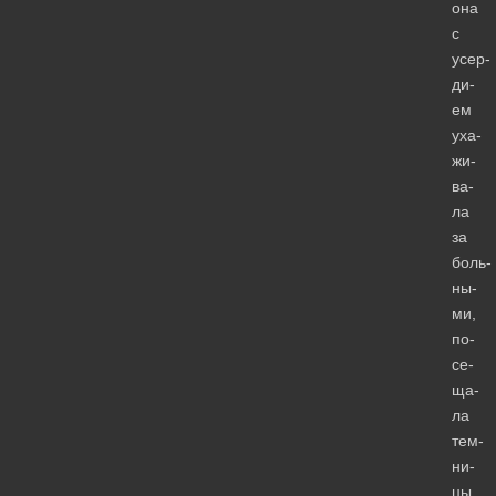
она
с
усер­
ди­
ем
уха­
жи­
ва­
ла
за
боль­
ны­
ми,
по­
се­
ща­
ла
тем­
ни­
цы,