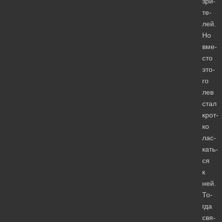
зри­
те­
лей.
Но
вме­
сто
это­
го
лев
стал
крот­
ко
лас­
кать­
ся
к
ней.
То­
гда
свя­