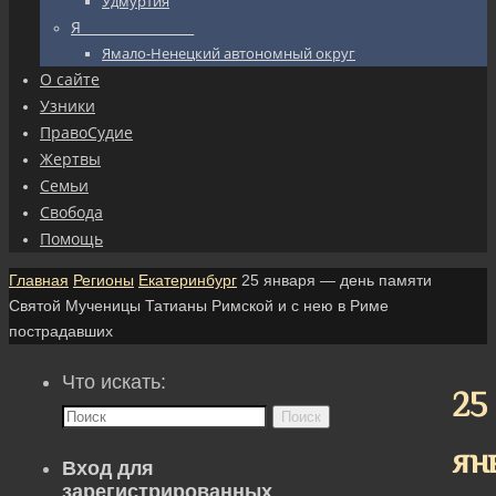
Удмуртия
Я_________________
Ямало-Ненецкий автономный округ
О сайте
Узники
ПравоСудие
Жертвы
Семьи
Свобода
Помощь
Главная
Регионы
Екатеринбург
25 января — день памяти
Святой Мученицы Татианы Римской и с нею в Риме
пострадавших
Что искать:
25
Поиск
ян
Вход для
зарегистрированных