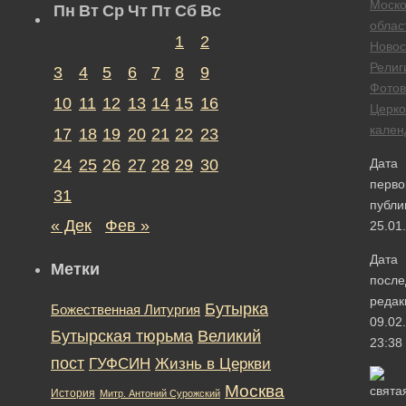
Моско
Пн
Вт
Ср
Чт
Пт
Сб
Вс
облас
1
2
Новос
Религ
3
4
5
6
7
8
9
Фотов
10
11
12
13
14
15
16
Церк
кален
17
18
19
20
21
22
23
24
25
26
27
28
29
30
Дата
перво
31
публи
« Дек
Фев »
25.01
Дата
Метки
после
редак
Бутырка
Божественная Литургия
09.02
Бутырская тюрьма
Великий
23:38
пост
ГУФСИН
Жизнь в Церкви
Москва
История
Митр. Антоний Сурожский