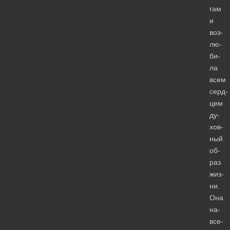
гам
и
воз­
лю­
би­
ла
всем
серд­
цем
ду­
хов­
ный
об­
раз
жиз­
ни.
Она
на­
все­