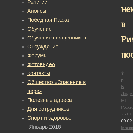
Религии
не
Анонсы
Победная Пасха
в
Обучение
Ри
Обучение священников
Обсуждение
по
Форумы
Фотовидео
Контакты
☦
р
Общество «Спасение в
Б
вере»
Людм
Полезные адреса
МП
Росси
Для сотрудников
25.01
Спорт и здоровье
09.02
Январь 2016
Москв