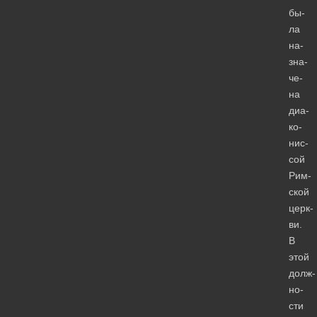
бы­
ла
на­
зна­
че­
на
диа­
ко­
нис­
сой
Рим­
ской
церк­
ви.
В
этой
долж­
но­
сти