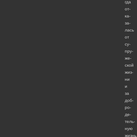
гда
от­
ка­
за­
лась
от
су­
пру­
же­
ской
жиз­
ни
и
за
доб­
ро­
де­
тель­
ную
жизнь