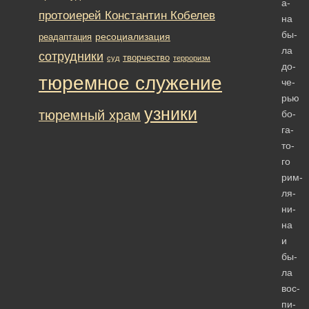
а­
протоиерей Константин Кобелев
на
бы­
ресоциализация
реадаптация
ла
сотрудники
творчество
суд
терроризм
до­
тюремное служение
че­
рью
узники
тюремный храм
бо­
га­
то­
го
рим­
ля­
ни­
на
и
бы­
ла
вос­
пи­