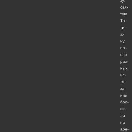
зу,
свя­
тую
Та­
ти­
а­
ну
по­
сле
раз­
ных
ис­
тя­
за­
ний
бро­
си­
ли
на
аре­