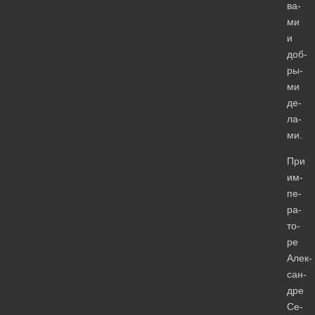
ва­
ми
и
доб­
ры­
ми
де­
ла­
ми.
При
им­
пе­
ра­
то­
ре
Алек­
сан­
дре
Се­