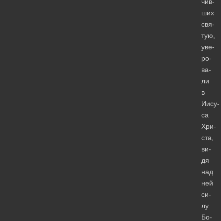
чив­
ших
свя­
тую,
уве­
ро­
ва­
ли
в
Иису­
са
Хри­
ста,
ви­
дя
над
ней
си­
лу
Бо­