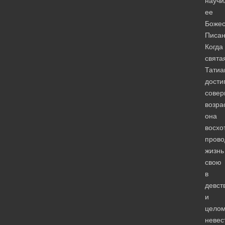
научи
ее
Божес
Писан
Когда
свята
Татиа
дости
совер
возра
она
восхо
прово
жизнь
свою
в
девст
и
целом
невес