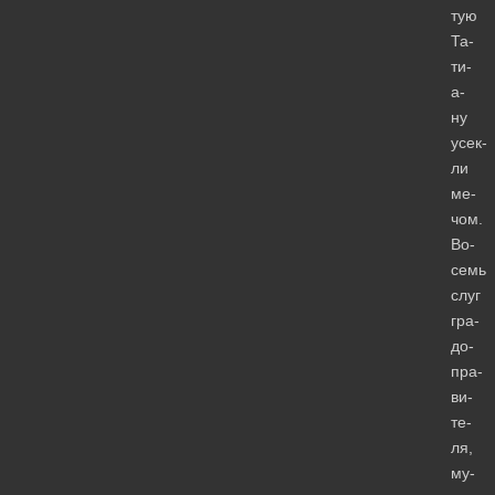
тую
Та­
ти­
а­
ну
усек­
ли
ме­
чом.
Во­
семь
слуг
гра­
до­
пра­
ви­
те­
ля,
му­