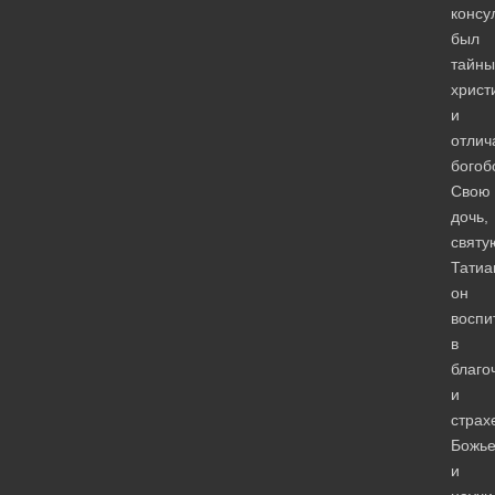
консу
был
тайн
христ
и
отлич
богоб
Свою
дочь,
святу
Татиа
он
воспи
в
благо
и
страх
Божье
и