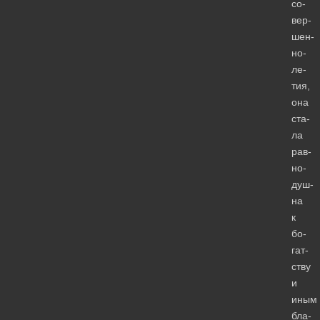
со­
вер­
шен­
но­
ле­
тия,
она
ста­
ла
рав­
но­
душ­
на
к
бо­
гат­
ству
и
иным
бла­