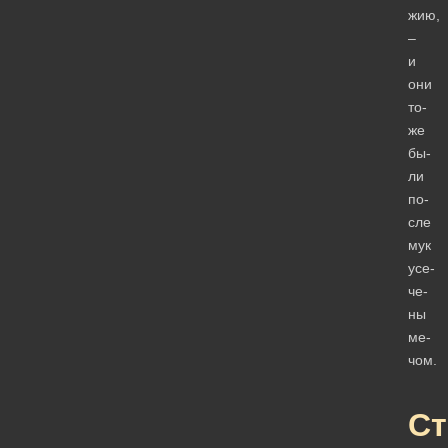
жию,
–
и
они
то­
же
бы­
ли
по­
сле
мук
усе­
че­
ны
ме­
чом.
Ст