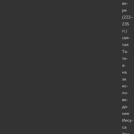
ве­
ре
(222–
235
гг.)
свя­
тая
Та­
ти­
а­
на
за
ис­
по­
ве­
да­
ние
Иису­
са
Хри­