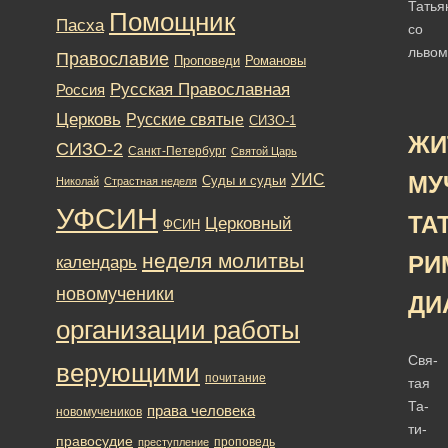
Помощник
Пасха
Православие
Романовы
Проповеди
Русская Православная
Россия
Церковь
Русские святые
СИЗО-1
ЖИ
СИЗО-2
Санкт-Петербург
Святой Царь
УИС
МУ
Суды и судьи
Николай
Страстная неделя
УФСИН
ТА
Церковный
ФСИН
неделя молитвы
РИ
календарь
новомученики
ДИ
организации работы
Свя­
верующими
почитание
тая
Та­
права человека
новомучеников
ти­
правосудие
проповедь
преступление