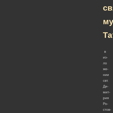
св
м
Та
в
из­
ло­
же­
нии
свт.
Ди­
мит­
рия
Ро­
стов­