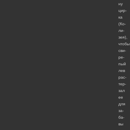
ну
цир­
ка
(Ко­
ли­
зея),
чтобы
сви­
ре­
пый
лев
рас­
тер­
зал
ее
для
за­
ба­
вы