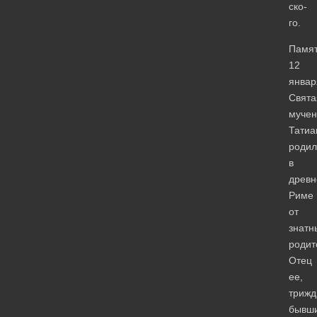
ско­
го.
Памя
12
январ
Свята
мучен
Татиа
родил
в
древ
Риме
от
знатн
родит
Отец
ее,
триж
бывш