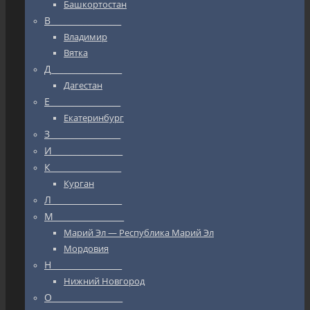
Башкортостан
В_________________
Владимир
Вятка
Д_________________
Дагестан
Е_________________
Екатеринбург
З_________________
И_________________
К_________________
Курган
Л_________________
М_________________
Марий Эл — Республика Марий Эл
Мордовия
Н_________________
Нижний Новгород
О_________________