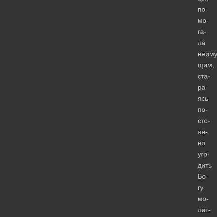
по­
мо­
га­
ла
неиму
щим,
ста­
ра­
ясь
по­
сто­
ян­
но
уго­
дить
Бо­
гу
мо­
лит­