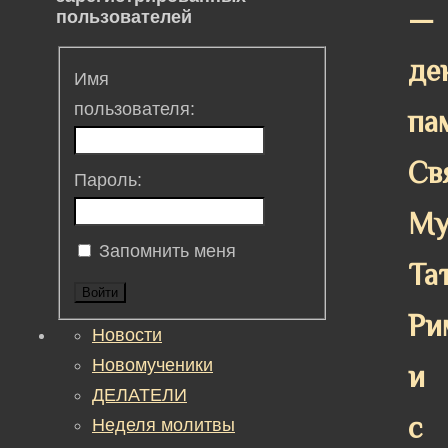
—
пользователей
де
Имя
пользователя:
па
Св
Пароль:
Му
Запомнить меня
Та
Войти
Ри
Новости
Новомученики
и
ДЕЛАТЕЛИ
с
Неделя молитвы