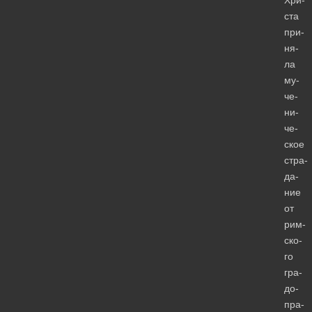
ста
при­
ня­
ла
му­
че­
ни­
че­
ское
стра­
да­
ние
от
рим­
ско­
го
гра­
до­
пра­