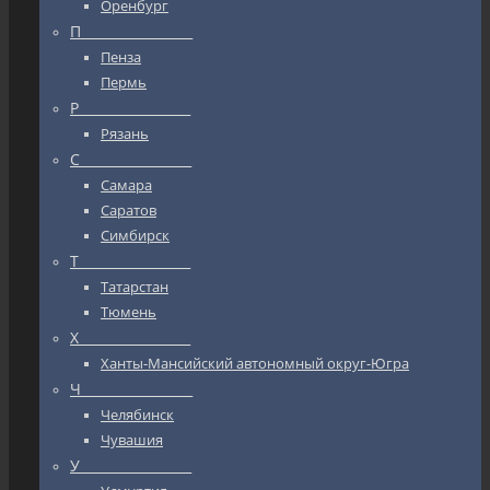
Оренбург
П_________________
Пенза
Пермь
Р_________________
Рязань
С_________________
Самара
Саратов
Симбирск
Т_________________
Татарстан
Тюмень
Х_________________
Ханты-Мансийский автономный округ-Югра
Ч_________________
Челябинск
Чувашия
У_________________