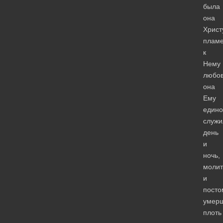
была
она
Христ
плам
к
Нему
любов
она
Ему
един
служи
день
и
ночь,
моли
и
посто
умер
плоть