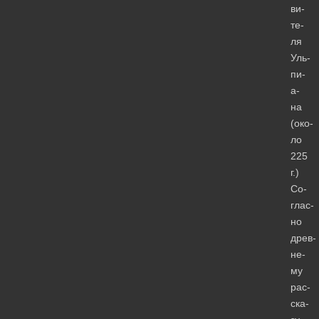
ви­
те­
ля
Уль­
пи­
а­
на
(око­
ло
225
г.)
Со­
глас­
но
древ­
не­
му
рас­
ска­