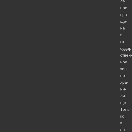
ла
пре­
вра­
ще­
на
в
го­
судар
ствен
ное
зер­
но­
хра­
ни­
ли­
ще.
Толь­
ко
в
ап­