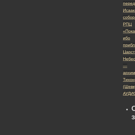
перед
Исаак
собор
РПЦ
«Пока
ибо
прибл
Царст
Небе
—
архим
Тихон
(Шевк
АУДИ