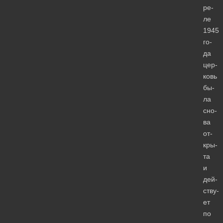
ре­
ле
1945
го­
да
цер­
ковь
бы­
ла
сно­
ва
от­
кры­
та
и
дей­
ству­
ет
по