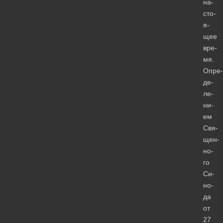
на­
сто­
я­
щее
вре­
мя.
Опре­
де­
ле­
ни­
ем
Свя­
щен­
но­
го
Си­
но­
да
от
27