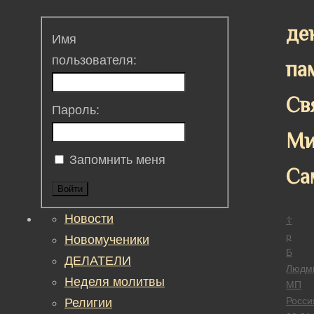
де
Имя
пользователя:
па
Св
Пароль:
Ми
Запомнить меня
Са
Войти
Новости
☦
р
Новомученики
Б
ДЕЛАТЕЛИ
Людм
Неделя молитвы
МП
Росси
Религии