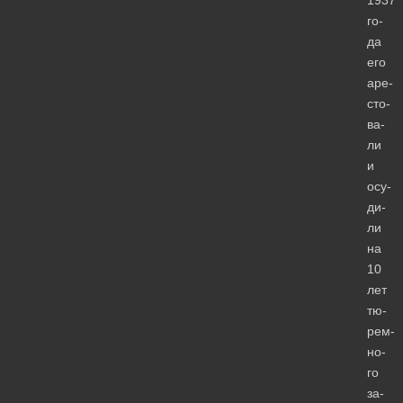
го­
да
его
аре­
сто­
ва­
ли
и
осу­
ди­
ли
на
10
лет
тю­
рем­
но­
го
за­