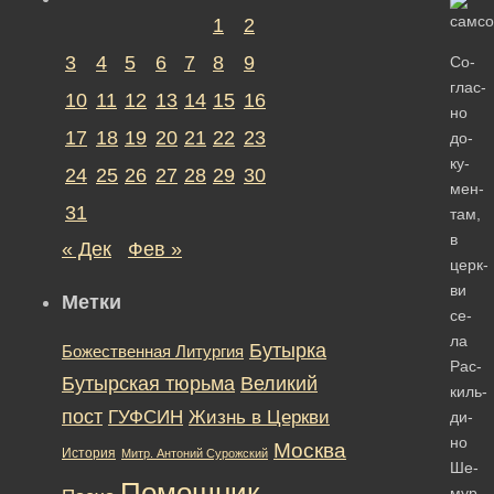
1
2
3
4
5
6
7
8
9
Со­
глас­
10
11
12
13
14
15
16
но
17
18
19
20
21
22
23
до­
ку­
24
25
26
27
28
29
30
мен­
31
там,
в
« Дек
Фев »
церк­
ви
Метки
се­
ла
Бутырка
Божественная Литургия
Рас­
Бутырская тюрьма
Великий
киль­
пост
ГУФСИН
Жизнь в Церкви
ди­
но
Москва
История
Митр. Антоний Сурожский
Ше­
Помощник
мур­