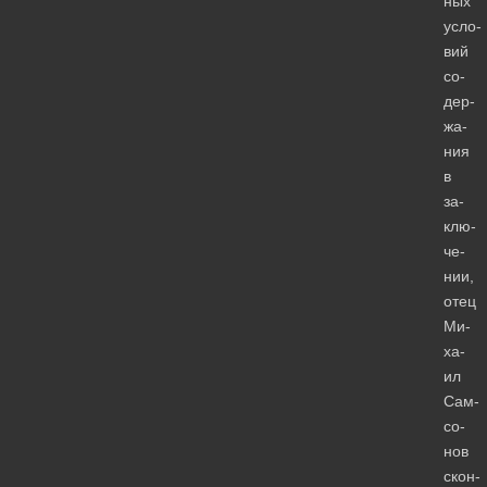
ных
усло­
вий
со­
дер­
жа­
ния
в
за­
клю­
че­
нии,
отец
Ми­
ха­
ил
Сам­
со­
нов
скон­