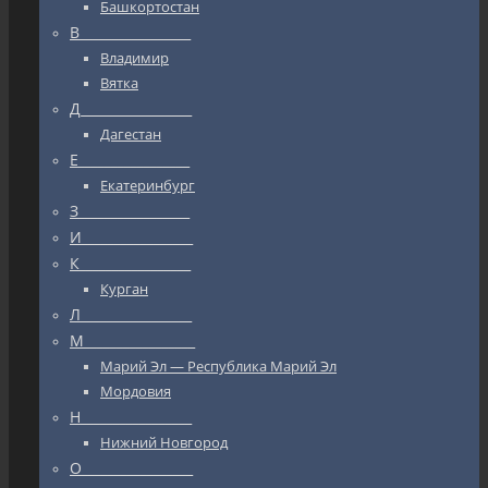
Башкортостан
В_________________
Владимир
Вятка
Д_________________
Дагестан
Е_________________
Екатеринбург
З_________________
И_________________
К_________________
Курган
Л_________________
М_________________
Марий Эл — Республика Марий Эл
Мордовия
Н_________________
Нижний Новгород
О_________________