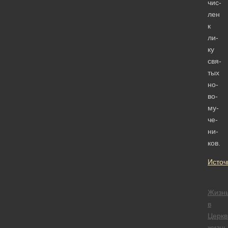
чис­
лен
к
ли­
ку
свя­
тых
но­
во­
му­
че­
ни­
ков.
Источ
Жизн
в
Церкв
жизнь