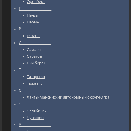
Оренбург
П_________________
Пенза
Пермь
Р_________________
Рязань
С_________________
Самара
Саратов
Симбирск
Т_________________
Татарстан
Тюмень
Х_________________
Ханты-Мансийский автономный округ-Югра
Ч_________________
Челябинск
Чувашия
У_________________