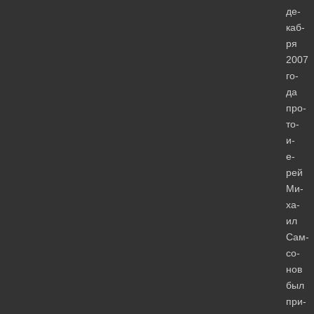
де­
каб­
ря
2007
го­
да
про­
то­
и­
е­
рей
Ми­
ха­
ил
Сам­
со­
нов
был
при­