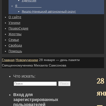
Удмуртия
Я_________________
Ямало-Ненецкий автономный округ
О сайте
Узники
ПравоСудие
Жертвы
Семьи
Свобода
Помощь
Главная
Новомученики
28 января — день памяти
Священномученика Михаила Самсонова
Что искать:
28
Поиск
ян
Вход для
зарегистрированных
—
пользователей