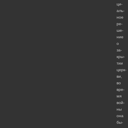
ци­
аль­
ное
ре­
ше­
ние
о
за­
кры­
тии
церк­
ви,
во
вре­
мя
вой­
ны
она
бы­