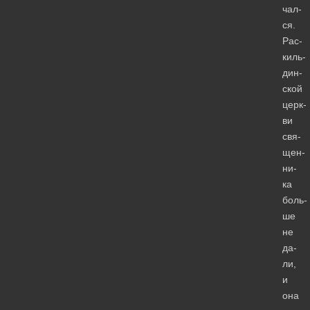
чал­
ся.
Рас­
киль­
дин­
ской
церк­
ви
свя­
щен­
ни­
ка
боль­
ше
не
да­
ли,
и
она