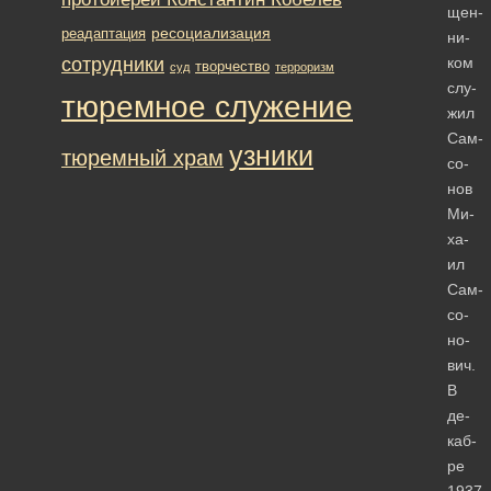
щен­
ресоциализация
реадаптация
ни­
сотрудники
ком
творчество
суд
терроризм
слу­
тюремное служение
жил
Сам­
узники
тюремный храм
со­
нов
Ми­
ха­
ил
Сам­
со­
но­
вич.
В
де­
каб­
ре
1937