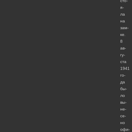
сто­
я­
ла
на
зам­
ке.
8
ав­
гу­
ста
1941
го­
да
бы­
ло
вы­
не­
се­
но
офи­