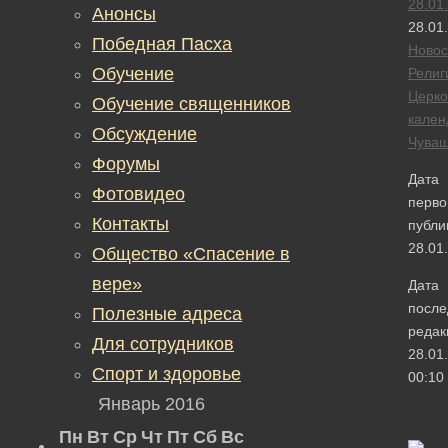
28.01
Анонсы
28.01
Победная Пасха
Новос
Обучение
Религ
Церк
Обучение священников
кален
Обсуждение
Чува
Форумы
Дата
Фотовидео
перво
Контакты
публи
28.01
Общество «Спасение в
вере»
Дата
после
Полезные адреса
редак
Для сотрудников
28.01
Спорт и здоровье
00:10
Январь 2016
Пн
Вт
Ср
Чт
Пт
Сб
Вс