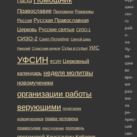
Пасха
шин­
Православие
Романовы
Проповеди
ско­
Русская Православная
Россия
го
рай­
Церковь
Русские святые
СИЗО-1
о­
СИЗО-2
Санкт-Петербург
Святой Царь
на
УИС
Суды и судьи
Николай
Страстная неделя
Чу­
ва­
УФСИН
Церковный
ФСИН
шии
во
неделя молитвы
календарь
вре­
новомученики
мя
раз­
организации работы
ма­
верующими
ха
почитание
ре­
права человека
новомучеников
прес­
сий
правосудие
проповедь
преступление
свя­
протоиерей Константин Кобелев