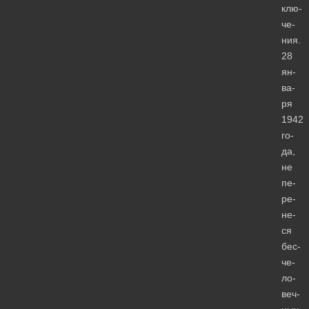
клю­
че­
ния.
28
ян­
ва­
ря
1942
го­
да,
не
пе­
ре­
не­
ся
бес­
че­
ло­
веч­