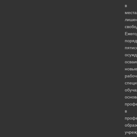
в
места
лише
свобо
Ежего
поряд
пятис
осужд
осваи
новы
рабоч
специ
обуча
основ
проф
в
проф
образ
учреж