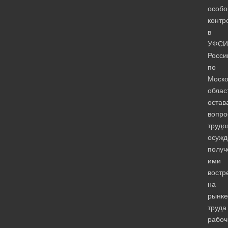
особ
контр
в
УФСИ
Росси
по
Моско
облас
остав
вопро
трудо
осужд
получ
ими
востр
на
рынке
труда
рабоч