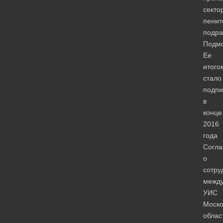
секто
пенит
подра
Подмо
Ее
итого
стало
подпи
в
конце
2016
года
Согл
о
сотру
межд
УИС
Моско
облас