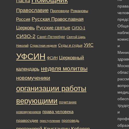
Пасха
прав
Православие
Романовы
Проповеди
челов
Русская Православная
Россия
предс
Обще
Церковь
Русские святые
СИЗО-1
наблю
СИЗО-2
Санкт-Петербург
Святой Царь
комис
УИС
Суды и судьи
и
Николай
Страстная неделя
Минис
УФСИН
Церковный
ФСИН
здрав
Моско
неделя молитвы
календарь
облас
новомученики
рассм
вопро
организации работы
медиц
обесп
верующими
почитание
трудо
права человека
и
новомучеников
профе
правосудие
проповедь
преступление
образ
протоиерей Константин Кобелев