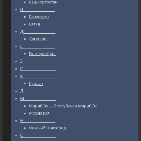
Башкортостан
В_________________
Владимир
Вятка
Д_________________
Дагестан
Е_________________
Екатеринбург
З_________________
И_________________
К_________________
Курган
Л_________________
М_________________
Марий Эл — Республика Марий Эл
Мордовия
Н_________________
Нижний Новгород
О_________________