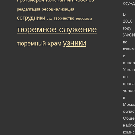
осужд
ресоциализация
реадаптация
В
сотрудники
творчество
суд
терроризм
2016
тюремное служение
году
УФСИ
узники
во
тюремный храм
взаим
с
аппар
Уполн
по
прав
челов
в
Моско
облас
Обще
наблю
комис