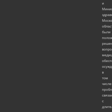
и
Минис
здрав
Моско
облас
были
полож
реше
вопро
медиц
обесп
осужд
в
том
числе
пробл
связа
с
длит