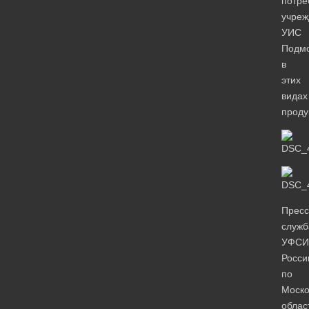
потре
учреж
УИС
Подмо
в
этих
видах
проду
Пресс
служб
УФСИ
Росси
по
Моско
облас