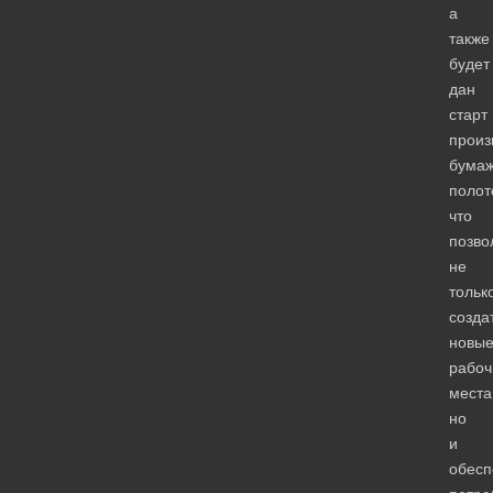
а
также
будет
дан
старт
произ
бума
полот
что
позво
не
тольк
созда
новы
рабоч
места
но
и
обесп