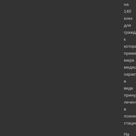
на
140
коек
для
гражд
к
котор
прим
мера
медиц
харак
в
виде
прину
лечен
в
психи
стаци
На