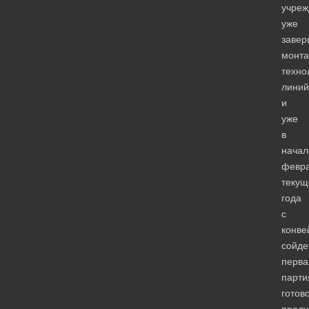
учреж
уже
завер
монт
техно
линий
и
уже
в
начал
февр
текущ
года
с
конве
сойде
перва
парти
готов
проду