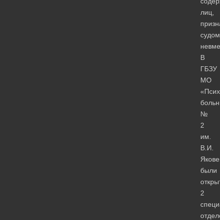
соде
лиц,
призн
судом
невм
В
ГБЗУ
МО
«Псих
больн
№
2
им.
В.И.
Якове
были
откры
2
специ
отдел