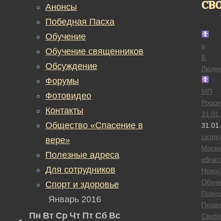
св
Анонсы
Победная Пасха
Обучение
р
Обучение священников
Б
Обсуждение
Людм
Форумы
МП
Фотовидео
Росси
Контакты
31.01
Общество «Спасение в
31.01
сотру
вере»
Моско
Полезные адреса
облас
Для сотрудников
Новос
Обуч
Спорт и здоровье
Помо
Январь 2016
Прав
Пн
Вт
Ср
Чт
Пт
Сб
Вс
Своб