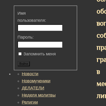
об
Имя
пользователя:
во
со
Пароль:
пр
Запомнить меня
гр
Войти
в
Новости
Новомученики
ме
ДЕЛАТЕЛИ
ли
Неделя молитвы
Религии