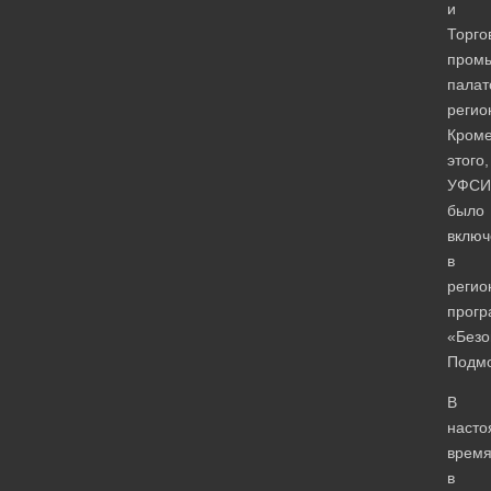
и
Торго
пром
палат
регио
Кром
этого,
УФСИ
было
включ
в
регио
прогр
«Безо
Подмо
В
наст
врем
в