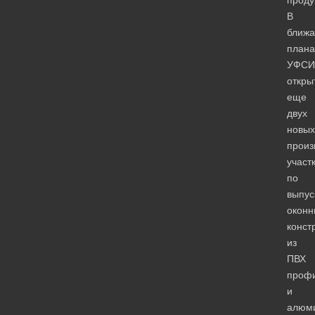
В
ближ
плана
УФСИ
откры
еще
двух
новых
произ
участ
по
выпус
оконн
конст
из
ПВХ
проф
и
алюм