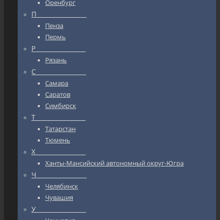
Оренбург
П_________________
Пенза
Пермь
Р_________________
Рязань
С_________________
Самара
Саратов
Симбирск
Т_________________
Татарстан
Тюмень
Х_________________
Ханты-Мансийский автономный округ-Югра
Ч_________________
Челябинск
Чувашия
У_________________