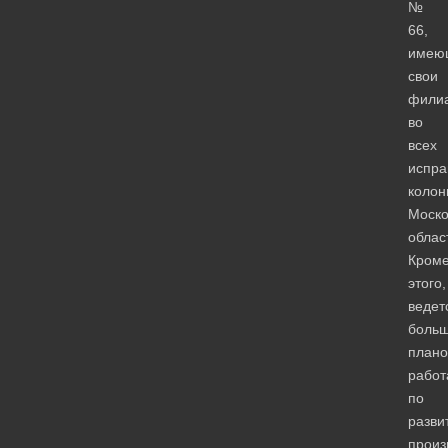
№
66,
имею
свои
фили
во
всех
испра
колон
Моско
облас
Кром
этого,
ведет
боль
план
работ
по
разви
произ