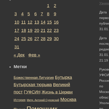
Узник
1
2
Дата
3
4
5
6
7
8
9
перво
10
11
12
13
14
15
16
публи
31.01
17
18
19
20
21
22
23
Дата
24
25
26
27
28
29
30
после
31
редак
« Дек
Фев »
31.01
21:19
Метки
Руков
УФСИ
Бутырка
Божественная Литургия
Росси
Бутырская тюрьма
Великий
по
пост
ГУФСИН
Жизнь в Церкви
Моско
облас
Москва
История
Митр. Антоний Сурожский
Упол
Помощник
по