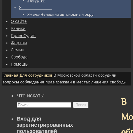
Удмуртия
Я_________________
Ямало-Ненецкий автономный округ
О сайте
Узники
ПравоСудие
Жертвы
Семьи
Свобода
Помощь
Главная
Для сотрудников
В Московской области обсудили
вопросы соблюдения прав граждан в местах лишения свободы
Что искать:
В
Поиск
Мо
Вход для
зарегистрированных
об
пользователей