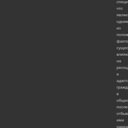
специ
что
являе
одни
из
полож
факто
сущес
влия
на
ресоц
и
адап
гражд
в
общес
после
отбыв
ими
наказ