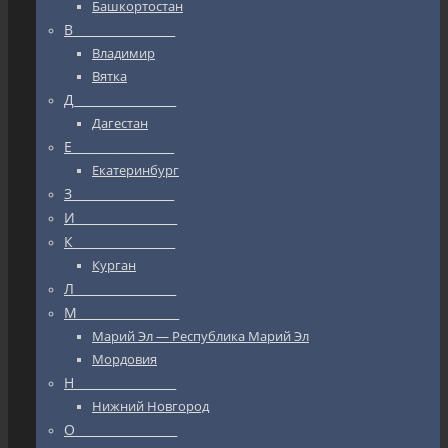
Башкортостан
В_________________
Владимир
Вятка
Д_________________
Дагестан
Е_________________
Екатеринбург
З_________________
И_________________
К_________________
Курган
Л_________________
М_________________
Марий Эл — Республика Марий Эл
Мордовия
Н_________________
Нижний Новгород
О_________________