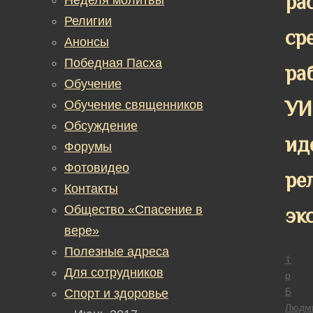
ра
Религии
ср
Анонсы
Победная Пасха
ра
Обучение
УИ
Обучение священников
Обсуждение
ид
Форумы
Фотовидео
ре
Контакты
Общество «Спасение в
эк
вере»
Полезные адреса
☦
Для сотрудников
р
Б
Спорт и здоровье
Людм