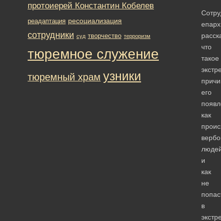
протоиерей Константин Кобелев
Сотру
ресоциализация
реадаптация
епарх
сотрудники
расск
творчество
суд
терроризм
что
тюремное служение
такое
экстр
узники
тюремный храм
прич
его
появл
как
проис
вербо
люде
и
как
не
попас
в
экстр