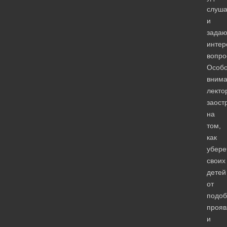
слуш
и
задаю
инте
вопро
Особ
вним
лекто
заост
на
том,
как
убере
своих
детей
от
подо
прояв
и