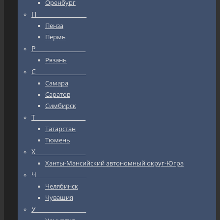
Оренбург
П_________________
Пенза
Пермь
Р_________________
Рязань
С_________________
Самара
Саратов
Симбирск
Т_________________
Татарстан
Тюмень
Х_________________
Ханты-Мансийский автономный округ-Югра
Ч_________________
Челябинск
Чувашия
У_________________