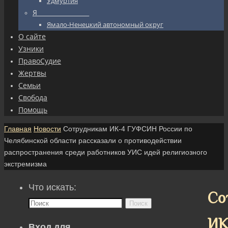
Удмуртия
Я_________________
Ямало-Ненецкий автономный округ
О сайте
Узники
ПравоСудие
Жертвы
Семьи
Свобода
Помощь
Главная
Новости
Сотрудникам ИК-4 ГУФСИН России по
Челябинской области рассказали о противодействии
распространения среди работников УИС идей религиозного
экстремизма
Что искать:
Со
Поиск
ИК
Вход для