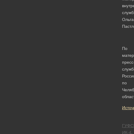
внутр
служ
Ольга
Пастл
По
мате
пресс
служ
Росси
по
Челяб
облас
Источ
ГУФС
ИК-4
,