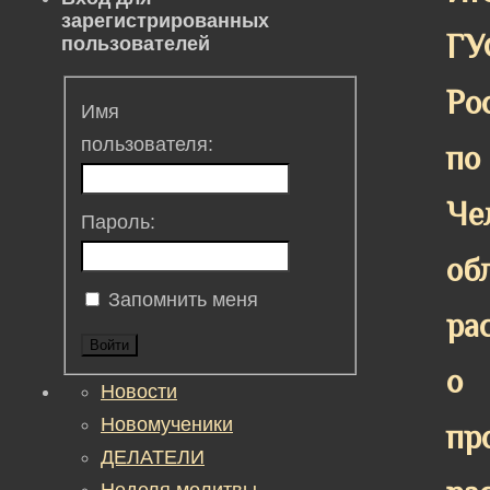
зарегистрированных
ГУ
пользователей
Ро
Имя
пользователя:
по
Че
Пароль:
об
Запомнить меня
ра
Войти
о
Новости
Новомученики
пр
ДЕЛАТЕЛИ
Неделя молитвы