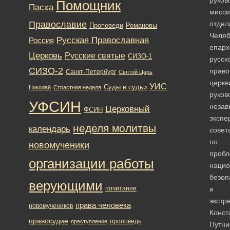
Помощник
Пасха
мисси
Православие
отдел
Романовы
Проповеди
Челяб
Русская Православная
Россия
епарх
Церковь
Русские святые
СИЗО-1
русск
СИЗО-2
право
Санкт-Петербург
Святой Царь
церкв
УИС
Суды и судьи
Николай
Страстная неделя
руков
УФСИН
незав
Церковный
ФСИН
экспе
неделя молитвы
календарь
совет
по
новомученики
проб
организации работы
нацио
безоп
верующими
почитание
и
экстр
права человека
новомучеников
Конст
правосудие
проповедь
преступление
Путни