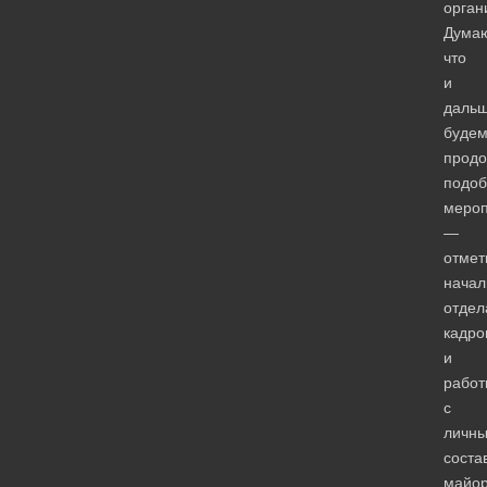
орган
Дума
что
и
даль
буде
продо
подо
мероп
—
отмет
начал
отдел
кадро
и
работ
с
личн
соста
майо