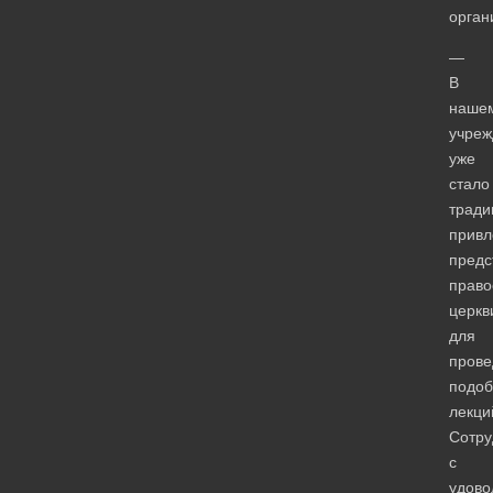
орган
—
В
наше
учреж
уже
стало
тради
привл
предс
право
церкв
для
прове
подо
лекци
Сотру
с
удово