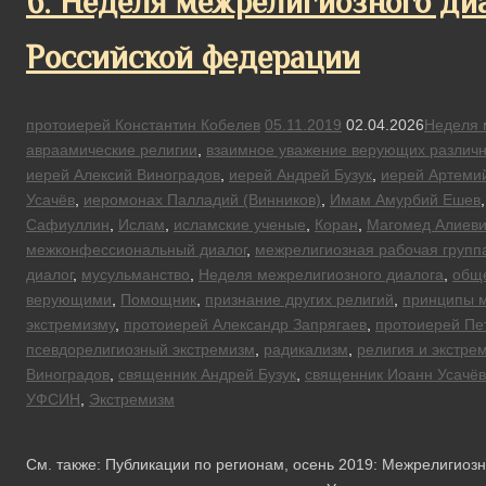
6. Неделя межрелигиозного ди
Российской федерации
протоиерей Константин Кобелев
05.11.2019
02.04.2026
Неделя 
авраамические религии
,
взаимное уважение верующих различн
иерей Алексий Виноградов
,
иерей Андрей Бузук
,
иерей Артеми
Усачёв
,
иеромонах Палладий (Винников)
,
Имам Амурбий Ешев
Сафиуллин
,
Ислам
,
исламские ученые
,
Коран
,
Магомед Алиеви
межконфессиональный диалог
,
межрелигиозная рабочая групп
диалог
,
мусульманство
,
Неделя межрелигиозного диалога
,
обще
верующими
,
Помощник
,
признание других религий
,
принципы м
экстремизму
,
протоиерей Александр Запрягаев
,
протоиерей Пе
псевдорелигиозный экстремизм
,
радикализм
,
религия и экстре
Виноградов
,
священник Андрей Бузук
,
священник Иоанн Усачёв
УФСИН
,
Экстремизм
См. также: Публикации по регионам, осень 2019: Межрелигио