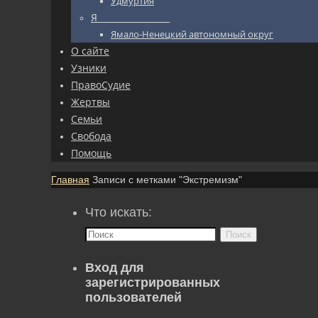
Удмуртия
Я_________________
Ямало-Ненецкий автономный округ
О сайте
Узники
ПравоСудие
Жертвы
Семьи
Свобода
Помощь
Главная
Записи с метками "Экстремизм"
Что искать:
Поиск
Вход для
зарегистрированных
пользователей