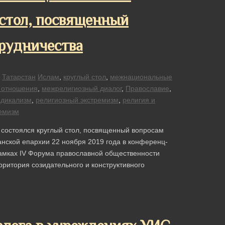
 стол, посвященный
рудничества
,
Татарстан
Ислам
,
круглый стол
,
межнациональные
 отношения
,
межрелигиозный диалог
,
Православие
,
адикализм
,
религиозный экстремизм
,
религия и
емизм
 состоялся круглый стол, посвященный вопросам
анской епархии 22 ноября 2019 года в конференц-
рамках IV Форума православной общественности
рритория созидательного и конструктивного