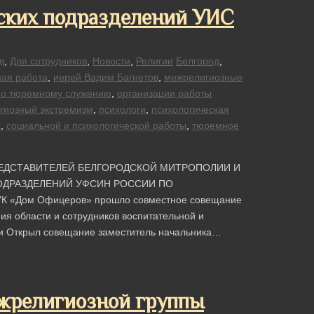
еских подразделений УИС
д
,
Для сотрудников
,
Новости
,
Религии
Белгород
,
ная работа
,
иерей Вадим Багнетов
,
межрелигиозные
по тюремному служению
,
организации работы
гиозный экстремизм
,
психологи
,
психологическая
и
,
социальной и психологической работы
,
тюремное
ЕДСТАВИТЕЛЕЙ БЕЛГОРОДСКОЙ МИТРОПОЛИИ И
ОДРАЗДЕЛЕНИЙ УФСИН РОССИИ ПО
К «Дом Офицеров» прошло совместное совещание
я области и сотрудников воспитательной и
ти Открыл совещание заместитель начальника…
жрелигиозной группы