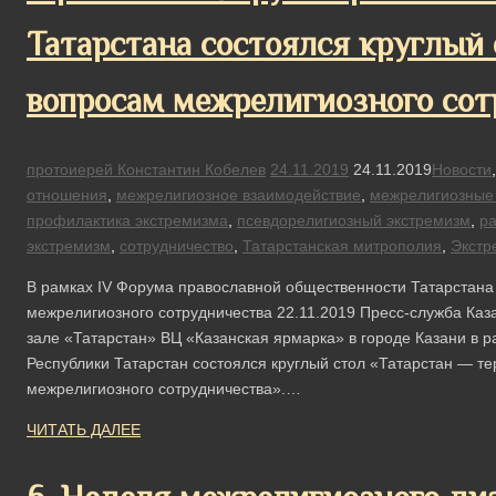
Татарстана состоялся круглый
вопросам межрелигиозного сот
протоиерей Константин Кобелев
24.11.2019
24.11.2019
Новости
отношения
,
межрелигиозное взаимодействие
,
межрелигиозные
профилактика экстремизма
,
псевдорелигиозный экстремизм
,
р
экстремизм
,
сотрудничество
,
Татарстанская митрополия
,
Экстр
В рамках IV Форума православной общественности Татарстана
межрелигиозного сотрудничества 22.11.2019 Пресс-служба Каз
зале «Татарстан» ВЦ «Казанская ярмарка» в городе Казани в 
Республики Татарстан состоялся круглый стол «Татарстан — те
межрелигиозного сотрудничества».…
ЧИТАТЬ ДАЛЕЕ