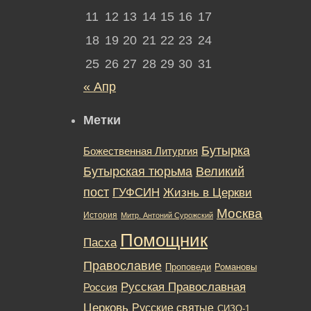
11
12
13
14
15
16
17
18
19
20
21
22
23
24
25
26
27
28
29
30
31
« Апр
Метки
Бутырка
Божественная Литургия
Бутырская тюрьма
Великий
пост
ГУФСИН
Жизнь в Церкви
Москва
История
Митр. Антоний Сурожский
Помощник
Пасха
Православие
Романовы
Проповеди
Русская Православная
Россия
Церковь
Русские святые
СИЗО-1