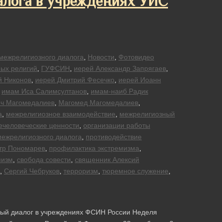
алога в учреждениях УИС
межрелигиозного диалога
,
Новости
,
Фотовидео
ых религий
,
ГУФСИН
,
иерей Александр Запрягаев
,
й Никонов
,
иерей Дмитрий Фесечко
,
иерей Иоанн
,
имам Иса Салимсултанов
,
имам-наиб Радик
ч Магомедалиев
,
Магомед Магомедалиев
,
а
,
межрелигиозное взаимодействие
,
межрелигиозный
человеческие ценности
,
организации работы
ежрелигиозного диалога
,
противодействие
тр Пономарев
,
профилактика экстремизма
,
мизм
,
свобода совести
,
священник Алексий
,
Сергий Чебруков
,
терроризм
,
тюремное служение
,
зный диалог в учреждениях ФСИН России Неделя