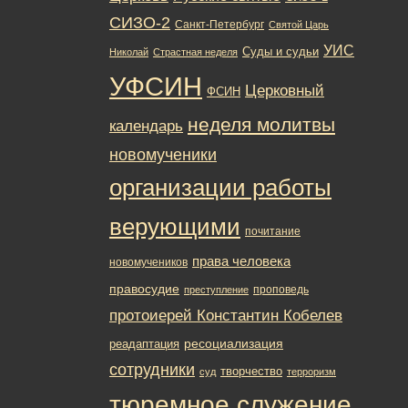
СИЗО-2
Санкт-Петербург
Святой Царь
УИС
Суды и судьи
Николай
Страстная неделя
УФСИН
Церковный
ФСИН
неделя молитвы
календарь
новомученики
организации работы
верующими
почитание
права человека
новомучеников
правосудие
проповедь
преступление
протоиерей Константин Кобелев
ресоциализация
реадаптация
сотрудники
творчество
суд
терроризм
тюремное служение