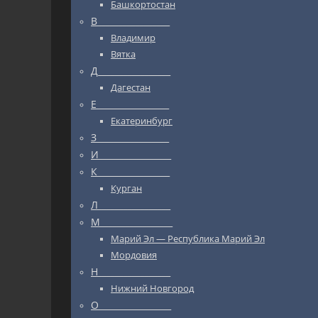
Башкортостан
В_________________
Владимир
Вятка
Д_________________
Дагестан
Е_________________
Екатеринбург
З_________________
И_________________
К_________________
Курган
Л_________________
М_________________
Марий Эл — Республика Марий Эл
Мордовия
Н_________________
Нижний Новгород
О_________________