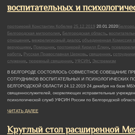
воспитательных и психологич
протоиерей Константин Кобелев
25.12.2019
20.01.2020
Белгоро
Белгородская митрополия
,
Белгородская область
,
воспитатель
отношения
,
межрелигиозный диалог
,
объединенная Комиссия 
верующими
,
Помощник
,
протоиерей Кирилл Ёлкин
,
псевдорели
работа
,
Русская Православная Церковь
,
священник
,
сотрудник
служение
,
тюремный священник
,
УФСИН
,
Экстремизм
В БЕЛГОРОДЕ СОСТОЯЛОСЬ СОВМЕСТНОЕ СОВЕЩАНИЕ ПР
СОТРУДНИКОВ ВОСПИТАТЕЛЬНЫХ И ПСИХОЛОГИЧЕСКИХ П
БЕЛГОРОДСКОЙ ОБЛАСТИ 24.12.2019 24 декабря на базе МБУ
священнослужителей, окормляющих исправительные учреждени
психологической служб УФСИН России по Белгородской облас
ЧИТАТЬ ДАЛЕЕ
Круглый стол расширенной Ме