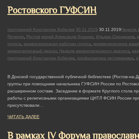
Ростовского ГУФСИН
протоиерей Константин Кобелев
30.11.2019
30.11.2019
Неделя 
Религии
,
Ростов
иерей Александр Кушнир
,
Ильдар Синдикаев
,
группа
,
межрелигиозная рабочая группа
,
межрелигиозное взаи
межрелигиозный диалог
,
Неделя межрелигиозного диалога
,
не
протоиерей Константин Кобелев
,
профилактика экстремизма
,
п
В Донской государственной публичной библиотеке (Ростов-на-
группы при помощнике начальника ГУФСИН России по Ростовск
расширенном составе. Заседание в формате Круглого стола пр
работы с религиозными организациями ЦНТЛ ФСИН России про
присутствовали…
ЧИТАТЬ ДАЛЕЕ
В рамках IV Форума православ