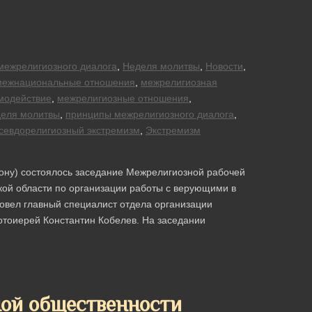
межрелигиозного диалога
,
Неделя молитвы
,
Новости
,
межнациональные отношения
,
межрелигиозная
модействие
,
межрелигиозные отношения
,
деля молитвы
,
принципы межрелигиозного диалога
,
севдорелигиозный экстремизм
,
Экстремизм
Дону) состоялось заседание Межрелигиозной рабочей
ой области по организации работы с верующими в
овел главный специалист отдела организации
тоиерей Константин Кобелев. На заседании
ной общественности