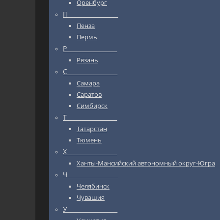
Оренбург
П_________________
Пенза
Пермь
Р_________________
Рязань
С_________________
Самара
Саратов
Симбирск
Т_________________
Татарстан
Тюмень
Х_________________
Ханты-Мансийский автономный округ-Югра
Ч_________________
Челябинск
Чувашия
У_________________