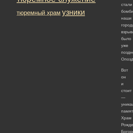
стали
узники
бомби
тюремный храм
наши
город
взрыв
было
уже
поздн
Опозд
Вот
он
и
стоит
—
уника
памят
Храм
Рожде
Богор