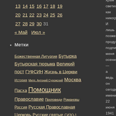
13
14
15
16
17
18
19
свети
как
20
21
22
23
24
25
26
никог
27
28
29
30
31
И
лишь
« Май
Июл »
позже
прод
Метки
подпи
меня
Бутырка
Божественная Литургия
осени
Бутырская тюрьма
Великий
—
пост
ГУФСИН
Жизнь в Церкви
а
ведь
Москва
История
Митр. Антоний Сурожский
он
Помощник
сегод
Пасха
имени
Православие
Романовы
Проповеди
22
Русская Православная
Россия
июня
1941
Церковь
Русские святые
СИЗО-1