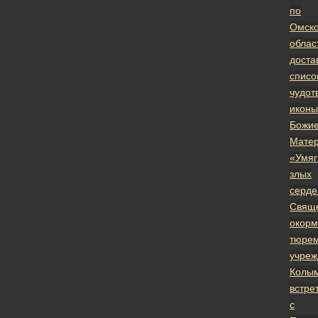
по
Омск
облас
доста
списо
чудот
иконы
Божи
Мате
«Умяг
злых
серде
Cвяще
окор
тюре
учреж
Колы
встре
с