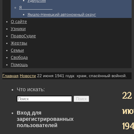
Удмуртия
Я_________________
Ямало-Ненецкий автономный округ
О сайте
Узники
ПравоСудие
Жертвы
Семьи
Свобода
Помощь
Главная
Новости
22 июня 1941 года: храм, спасённый войной.
Что искать:
22
Поиск
ию
Вход для
зарегистрированных
194
пользователей