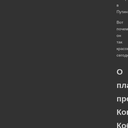
в
Путин
Вот
почем
он
так
красо
сегод
О
пл
пр
Ко
Ко