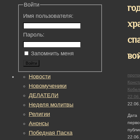
Войти
год
Имя пользователя:
хр
Пароль:
сп
во
Запомнить меня
Войти
прото
Новости
Конст
Новомученики
Кобел
ДЕЛАТЕЛИ
22.06
22.06
Неделя молитвы
Религии
Дата
перво
Анонсы
публи
Победная Пасха
22.06