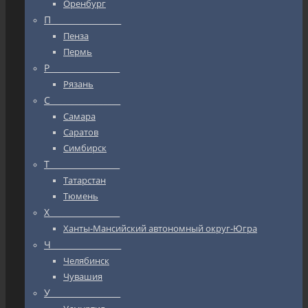
Оренбург
П_________________
Пенза
Пермь
Р_________________
Рязань
С_________________
Самара
Саратов
Симбирск
Т_________________
Татарстан
Тюмень
Х_________________
Ханты-Мансийский автономный округ-Югра
Ч_________________
Челябинск
Чувашия
У_________________