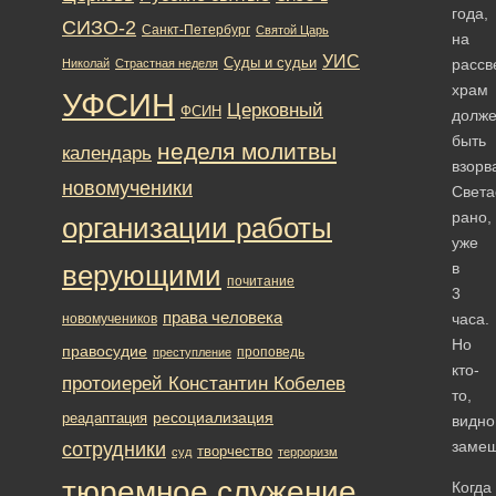
года,
СИЗО-2
Санкт-Петербург
Святой Царь
на
УИС
Суды и судьи
рассв
Николай
Страстная неделя
храм
УФСИН
Церковный
ФСИН
долж
быть
неделя молитвы
календарь
взорв
новомученики
Света
рано,
организации работы
уже
в
верующими
почитание
3
права человека
часа.
новомучеников
Но
правосудие
проповедь
преступление
кто-
протоиерей Константин Кобелев
то,
ресоциализация
реадаптация
видно
замеш
сотрудники
творчество
суд
терроризм
тюремное служение
Когда