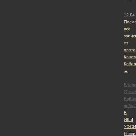
12.04
Посмо
все
запис
от
прото
Конст
Кобел
→
Велик
Отече
Войн
война
В
ИК-4
УФСИ
Росси