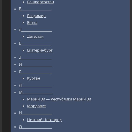
Башкортостан
В_________________
Владимир
Вятка
Д_________________
Дагестан
Е_________________
Екатеринбург
З_________________
И_________________
К_________________
Курган
Л_________________
М_________________
Марий Эл — Республика Марий Эл
Мордовия
Н_________________
Нижний Новгород
О_________________