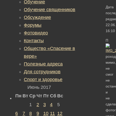
Обучение
Дата
Обучение священников
после
Обсуждение
редак
Форумы
22.06
16:10
Фотовидео
Контакты
П
Общество «Спасение в
вере»
роход
мимо,
Полезные адреса
не
Для сотрудников
смог
Спорт и здоровье
не
остан
Июнь 2017
и
Пн
Вт
Ср
Чт
Пт
Сб
Вс
не
1
2
3
4
5
сдела
фото
6
7
8
9
10
11
12
храм