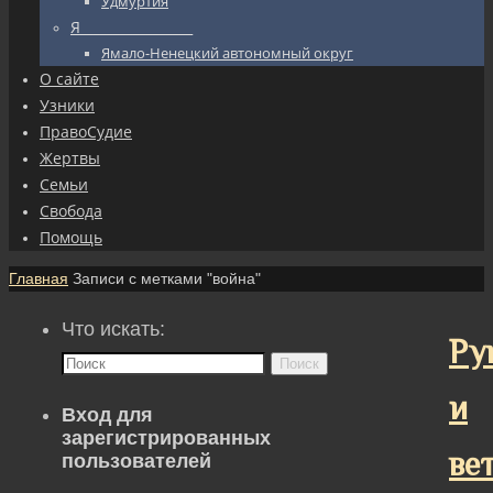
Удмуртия
Я_________________
Ямало-Ненецкий автономный округ
О сайте
Узники
ПравоСудие
Жертвы
Семьи
Свобода
Помощь
Главная
Записи с метками "война"
Что искать:
Ру
Поиск
и
Вход для
зарегистрированных
ве
пользователей