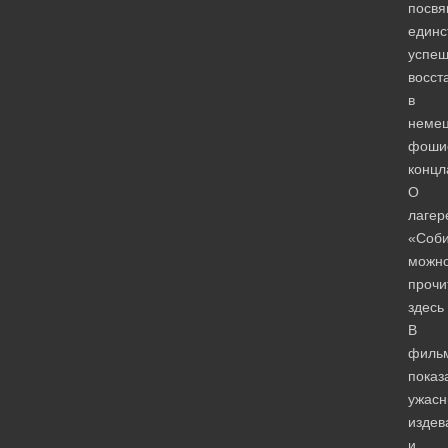
посв
единс
успе
восст
в
немец
фоши
концл
О
лагер
«Соб
можн
прочи
здесь
В
филь
показ
ужас
издев
и