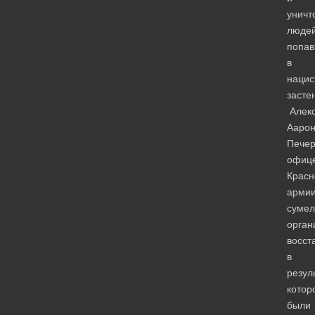
уничт
людей
попа
в
нацис
засте
Алек
Аарон
Печер
офиц
Красн
армии
сумел
орган
восст
в
резул
котор
были