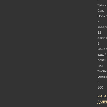
трени
базе
Нори
и
завер
12
август
В
манёв
задей
почти
три
тысяч
воен
и
500…
ЧИТА
ДАЛЕ