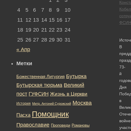
Конст
Кобел
4
5
6
7
8
9
10
сотру
11
12
13
14
15
16
17
ФСИ
18
19
20
21
22
23
24
25
26
27
28
29
30
31
Источ
В
« Апр
предд
празд
Метки
73-
й
Бутырка
Божественная Литургия
годо
Бутырская тюрьма
Великий
Дня
пост
ГУФСИН
Жизнь в Церкви
Побе
в
Москва
История
Митр. Антоний Сурожский
Велик
Помощник
Отече
Пасха
войне
Православие
Романовы
Проповеди
участ