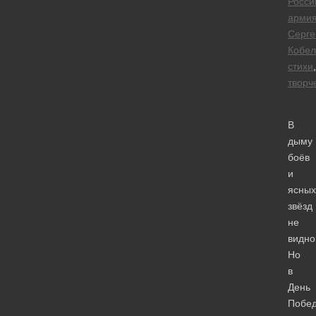
Росси
арми
Серге
Кобел
стихи
,
творч
В
дыму
боёв
и
ясных
звёзд
не
видно
Но
в
День
Побе