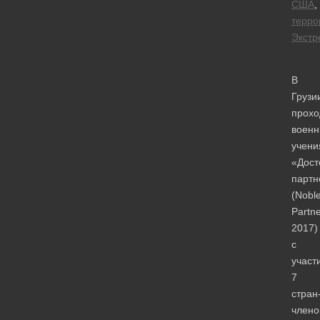
США
,
терро
Экстр
В
Грузи
прохо
воен
учени
«Дост
партн
(Nobl
Partn
2017)
с
участ
7
стран
члено