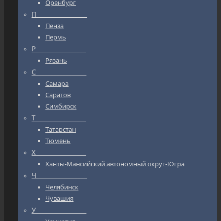
Оренбург
П_________________
Пенза
Пермь
Р_________________
Рязань
С_________________
Самара
Саратов
Симбирск
Т_________________
Татарстан
Тюмень
Х_________________
Ханты-Мансийский автономный округ-Югра
Ч_________________
Челябинск
Чувашия
У_________________