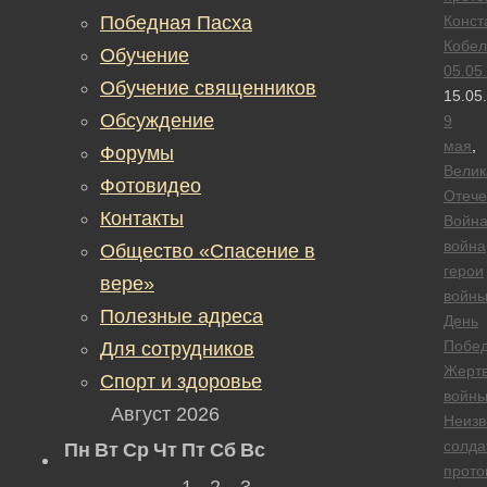
Победная Пасха
Конст
Кобел
Обучение
05.05
Обучение священников
15.05
Обсуждение
9
мая
,
Форумы
Велик
Фотовидео
Отече
Контакты
Войн
война
Общество «Спасение в
герои
вере»
войн
Полезные адреса
День
Побе
Для сотрудников
Жерт
Спорт и здоровье
войн
Август 2026
Неизв
солда
Пн
Вт
Ср
Чт
Пт
Сб
Вс
прото
1
2
3