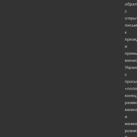
обрат
с
откры
пись
к
прези
и
премь
минис
Украи
с
прось
«поло
конец
разжи
межн
и
межк
розни