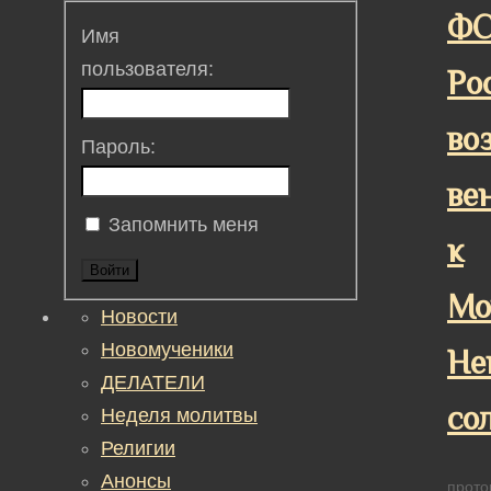
Ф
Имя
пользователя:
Ро
во
Пароль:
ве
Запомнить меня
к
Войти
Мо
Новости
Новомученики
Не
ДЕЛАТЕЛИ
со
Неделя молитвы
Религии
Анонсы
прото