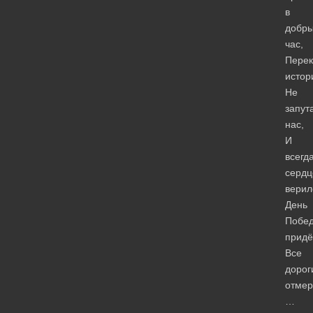
в
добр
час,
Перек
истор
Не
запут
нас,
И
всегд
сердц
верил
День
Побе
придё
Все
дорог
отмер
…