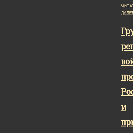
ЧИТА
ДАЛЕ
Гр
ре
во
пр
Ро
и
пр