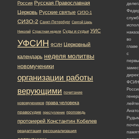
Русская Православная
Россия
делег
Феде
Церковь
Русские святые
СИЗО-1
служ
СИЗО-2
Санкт-Петербург
Святой Царь
испол
УИС
Суды и судьи
Николай
Страстная неделя
наказ
во
УФСИН
Церковный
ФСИН
главе
с
неделя молитвы
календарь
перв
новомученики
замес
дирек
организации работы
ФСИ
верующими
Росси
почитание
генер
права человека
новомучеников
лейте
Анат
правосудие
проповедь
преступление
Руды
протоиерей Константин Кобелев
почти
ресоциализация
реадаптация
памят
павш