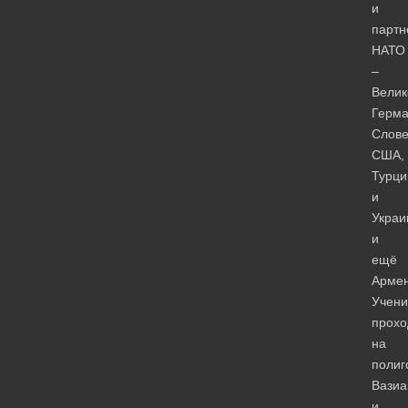
и
партн
НАТО
–
Велик
Герма
Слове
США,
Турци
и
Украи
и
ещё
Армен
Учени
прохо
на
полиг
Вазиа
и