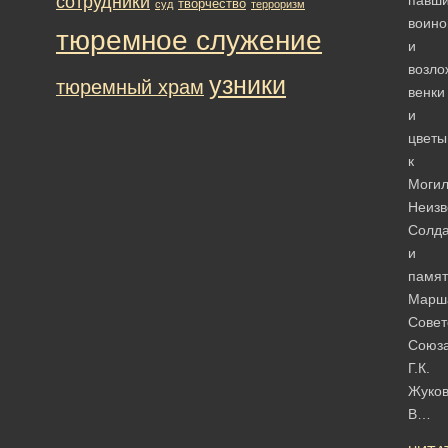
сотрудники
творчество
суд
терроризм
воино
тюремное служение
и
возло
узники
тюремный храм
венки
и
цветы
к
Моги
Неизв
Солда
и
памят
Марш
Совет
Союз
Г.К.
Жуков
В…