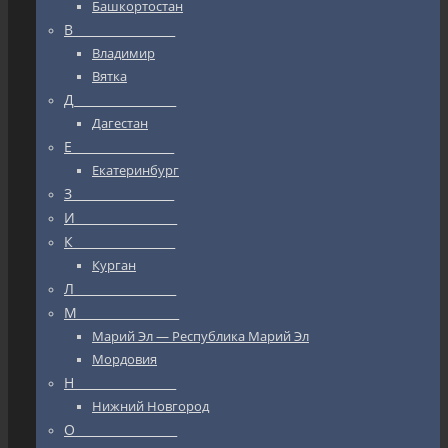
Башкортостан
В_________________
Владимир
Вятка
Д_________________
Дагестан
Е_________________
Екатеринбург
З_________________
И_________________
К_________________
Курган
Л_________________
М_________________
Марий Эл — Республика Марий Эл
Мордовия
Н_________________
Нижний Новгород
О_________________