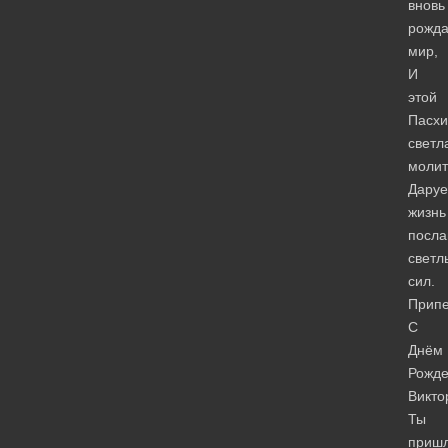
вновь
рожда
мир,
И
этой
Пасхи
светл
молит
Даруе
жизнь
посл
светл
сил.
Припе
С
Днём
Рожде
Викто
Ты
приш