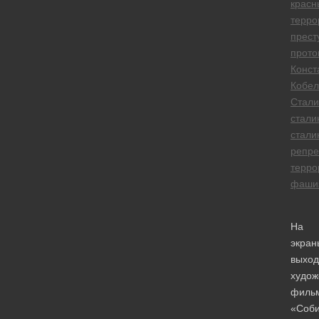
красн
терро
прест
прото
Конст
Кобел
Стали
стали
стали
репре
терро
фаши
На
экран
выход
худож
филь
«Соби