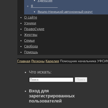
Удмуртия
Я_________________
Ямало-Ненецкий автономный округ
О сайте
Узники
ПравоСудие
Жертвы
Семьи
Свобода
Помощь
Главная
Регионы
Карелия
Помощник начальника УФСИН
Что искать:
Поиск
Вход для
зарегистрированных
пользователей