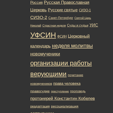
Русская Православная
Россия
Церковь
Русские святые
СИЗО-1
СИЗО-2
Санкт-Петербург
Святой Царь
УИС
Суды и судьи
Николай
Страстная неделя
УФСИН
Церковный
ФСИН
неделя молитвы
календарь
новомученики
организации работы
верующими
почитание
права человека
новомучеников
правосудие
проповедь
преступление
протоиерей Константин Кобелев
ресоциализация
реадаптация