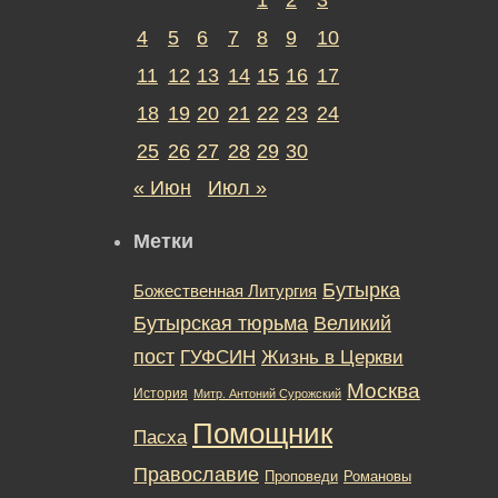
4
5
6
7
8
9
10
11
12
13
14
15
16
17
18
19
20
21
22
23
24
25
26
27
28
29
30
« Июн
Июл »
Метки
Бутырка
Божественная Литургия
Бутырская тюрьма
Великий
пост
ГУФСИН
Жизнь в Церкви
Москва
История
Митр. Антоний Сурожский
Помощник
Пасха
Православие
Романовы
Проповеди