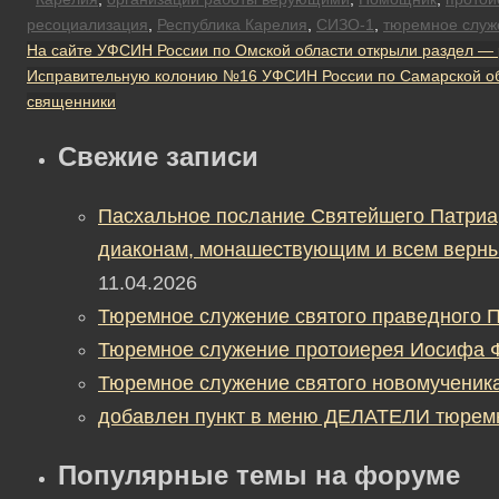
ресоциализация
,
Республика Карелия
,
СИЗО-1
,
тюремное служ
На сайте УФСИН России по Омской области открыли раздел —
Исправительную колонию №16 УФСИН России по Самарской об
священники
Свежие записи
Пасхальное послание Святейшего Патриа
диаконам, монашествующим и всем верны
11.04.2026
Тюремное служение святого праведного П
Тюремное служение протоиерея Иосифа 
Тюремное служение святого новомученик
добавлен пункт в меню ДЕЛАТЕЛИ тюрем
Популярные темы на форуме