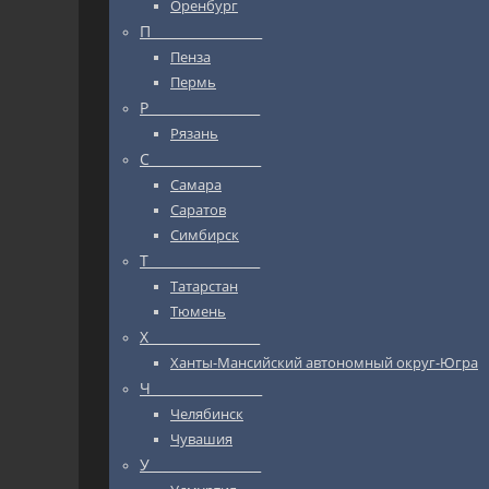
Оренбург
П_________________
Пенза
Пермь
Р_________________
Рязань
С_________________
Самара
Саратов
Симбирск
Т_________________
Татарстан
Тюмень
Х_________________
Ханты-Мансийский автономный округ-Югра
Ч_________________
Челябинск
Чувашия
У_________________