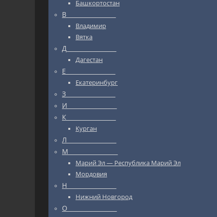
Башкортостан
В_________________
Владимир
Вятка
Д_________________
Дагестан
Е_________________
Екатеринбург
З_________________
И_________________
К_________________
Курган
Л_________________
М_________________
Марий Эл — Республика Марий Эл
Мордовия
Н_________________
Нижний Новгород
О_________________