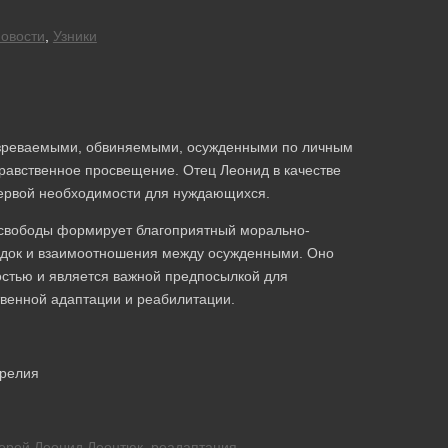
овости
,
Узники
озреваемыми, обвиняемыми, осужденными по личным
равственное просвещение. Отец Леонид в качестве
ервой необходимости для нуждающихся.
 свободы формирует благоприятный морально-
рядок и взаимоотношения между осужденными. Оно
остью и является важной предпосылкой для
венной адаптации и реабилитации.
арелия
ерей Леонид Леонтюк
,
реадаптация
,