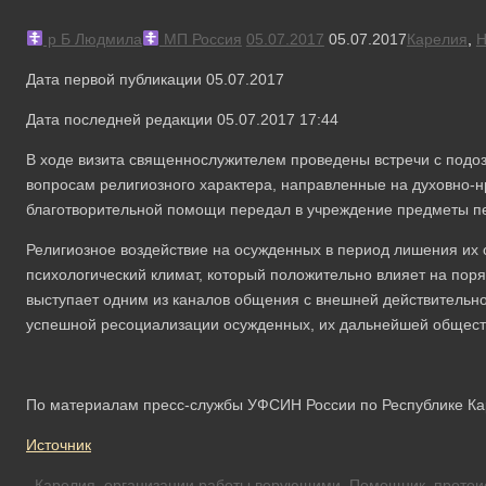
р Б Людмила
МП Россия
05.07.2017
05.07.2017
Карелия
,
Н
Дата первой публикации 05.07.2017
Дата последней редакции 05.07.2017 17:44
В ходе визита священнослужителем проведены встречи с под
вопросам религиозного характера, направленные на духовно-н
благотворительной помощи передал в учреждение предметы п
Религиозное воздействие на осужденных в период лишения их
психологический климат, который положительно влияет на по
выступает одним из каналов общения с внешней действительн
успешной ресоциализации осужденных, их дальнейшей общест
По материалам пресс-службы УФСИН России по Республике К
Источник
Карелия
,
организации работы верующими
,
Помощник
,
протои