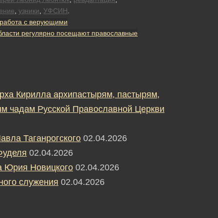
ение
,
узники
,
УФСИН
.
 работа с верующими
ласти регулярно посещают православные
рха Кирилла архипастырям, пастырям,
м чадам Русской Православной Церкви
авла Таганрогского
02.04.2026
Фуделя
02.04.2026
а Юрия Новицкого
02.04.2026
ного служения
02.04.2026