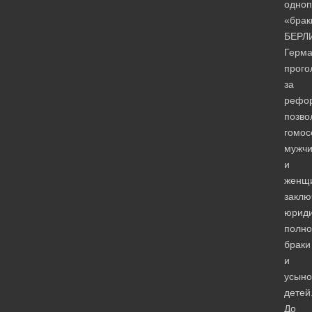
одно
«брак
БЕРЛ
Герм
прого
за
рефор
позв
гомос
мужч
и
женщ
заклю
юриди
полн
браки
и
усыно
детей
До