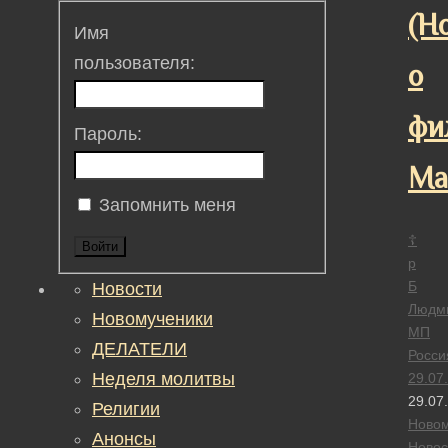
(Н
Имя
пользователя:
о
фи
Пароль:
Ма
Запомнить меня
☦
Войти
р
Б
Новости
Людм
Новомученики
МП
ДЕЛАТЕЛИ
Росси
Неделя молитвы
29.07
29.07
Религии
Новом
Анонсы
Новос