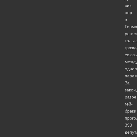
сих
пор
в
Герм
регис
тольк
гражд
союз
межд
одно
парам
За
закон,
разр
гей-
браки
прого
393
депут