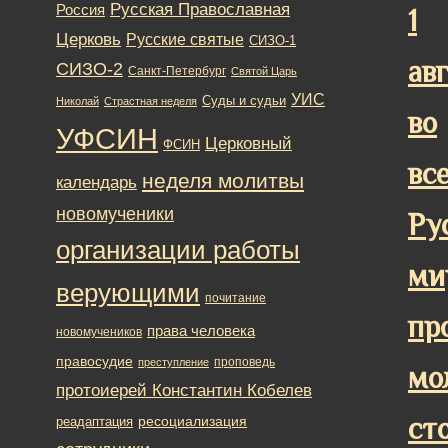
Русская Православная
Россия
1
Церковь
Русские святые
СИЗО-1
ав
СИЗО-2
Санкт-Петербург
Святой Царь
УИС
Суды и судьи
Николай
Страстная неделя
во
УФСИН
Церковный
ФСИН
вс
неделя молитвы
календарь
новомученики
Ру
организации работы
ми
верующими
почитание
пр
права человека
новомучеников
правосудие
проповедь
преступление
мо
протоиерей Константин Кобелев
ст
ресоциализация
реадаптация