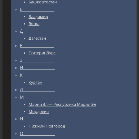
Башкортостан
В_________________
Владимир
Вятка
Д_________________
Дагестан
Е_________________
Екатеринбург
З_________________
И_________________
К_________________
Курган
Л_________________
М_________________
Марий Эл — Республика Марий Эл
Мордовия
Н_________________
Нижний Новгород
О_________________