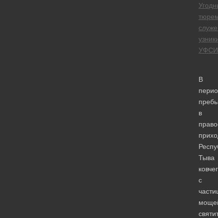
Угодн
тюре
служе
узник
УФСИ
В
перио
преб
в
право
прихо
Респу
Тыва
ковче
с
части
моще
святи