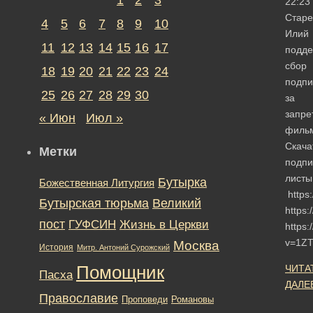
22:23
Старе
4
5
6
7
8
9
10
Илий
11
12
13
14
15
16
17
подд
сбор
18
19
20
21
22
23
24
подпи
25
26
27
28
29
30
за
запре
« Июн
Июл »
филь
Скача
Метки
подп
листы
Бутырка
Божественная Литургия
https
Бутырская тюрьма
Великий
https:
пост
ГУФСИН
Жизнь в Церкви
https
v=1ZT
Москва
История
Митр. Антоний Сурожский
Помощник
ЧИТА
Пасха
ДАЛЕ
Православие
Романовы
Проповеди