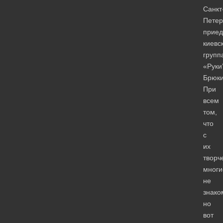
Санкт
Петер
приед
киевс
групп
«Руки
Брюки
При
всем
том,
что
с
их
творч
многи
не
знако
но
вот