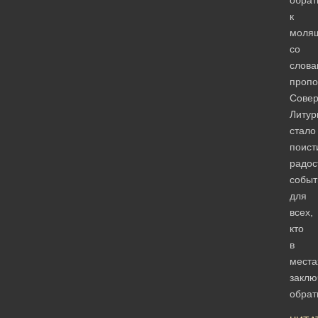
обрат
к
моля
со
слова
пропо
Сове
Литур
стало
поист
радо
собы
для
всех,
кто
в
места
заклю
обра