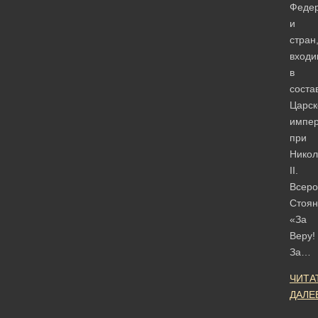
Феде
и
стран
входи
в
соста
Царск
импе
при
Никол
II.
Всеро
Стоян
«За
Веру!
За…
ЧИТА
ДАЛЕ