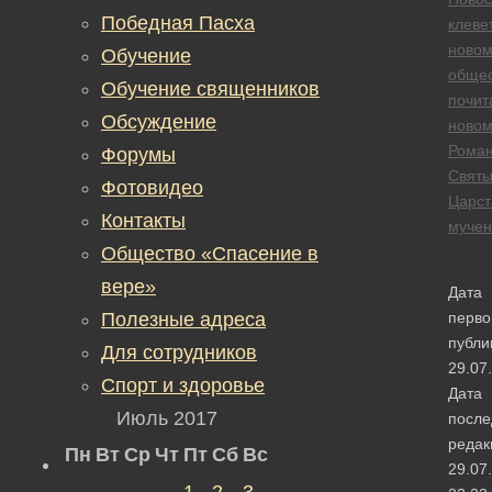
Победная Пасха
клеве
новом
Обучение
общес
Обучение священников
почит
Обсуждение
новом
Рома
Форумы
Свят
Фотовидео
Царст
Контакты
мучен
Общество «Спасение в
вере»
Дата
Полезные адреса
перво
публи
Для сотрудников
29.07
Спорт и здоровье
Дата
Июль 2017
после
редак
Пн
Вт
Ср
Чт
Пт
Сб
Вс
29.07
1
2
3