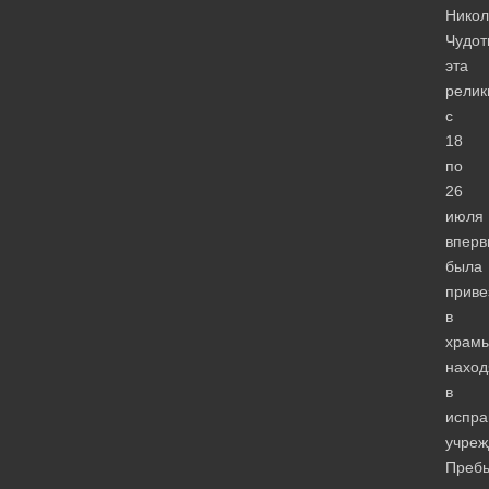
Никол
Чудот
эта
релик
с
18
по
26
июля
вперв
была
приве
в
храмы
нахо
в
испра
учреж
Преб