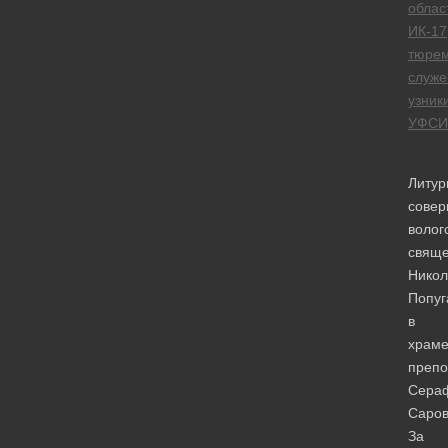
облас
ИК-17
тюре
служе
узник
УФСИ
Литур
сове
волог
свяще
Никол
Попуг
в
храм
препо
Сера
Саров
За