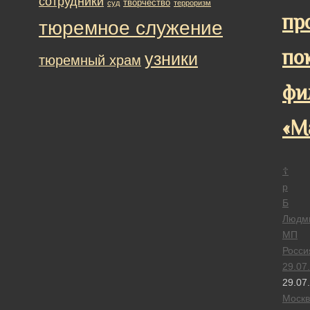
сотрудники
творчество
суд
терроризм
пр
тюремное служение
по
узники
тюремный храм
фи
«М
☦
р
Б
Людм
МП
Росси
29.07
29.07
Москв