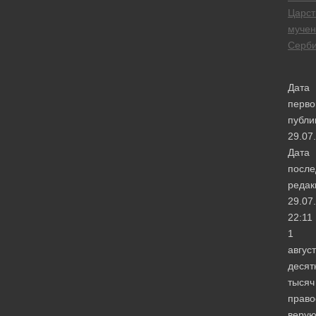
Царст
мучен
Серб
Дата
перво
публи
29.07
Дата
после
редак
29.07
22:11
1
авгус
десят
тысяч
право
веру