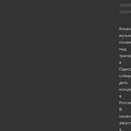
творч
траге
Киевс
музык
посм
над
траге
в
Одесс
собир
дать
конце
в
Росси
В
начал
авгус
в