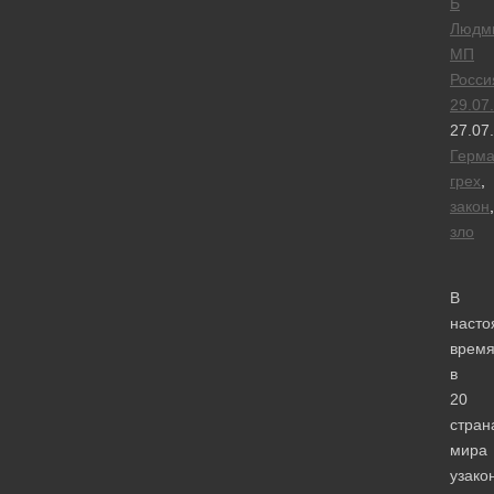
Б
Людм
МП
Росси
29.07
27.07
Герм
грех
,
закон
,
зло
В
наст
врем
в
20
стран
мира
узако