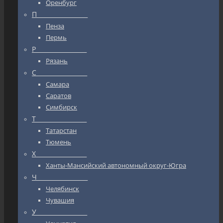
Оренбург
П_________________
Пенза
Пермь
Р_________________
Рязань
С_________________
Самара
Саратов
Симбирск
Т_________________
Татарстан
Тюмень
Х_________________
Ханты-Мансийский автономный округ-Югра
Ч_________________
Челябинск
Чувашия
У_________________