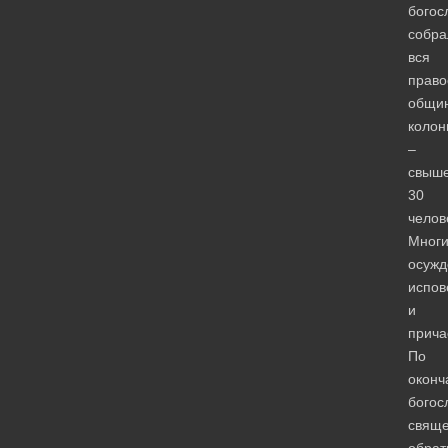
богос
собра
вся
право
общи
колон
–
свыш
30
челов
Мног
осуж
испов
и
прича
По
оконч
богос
свяще