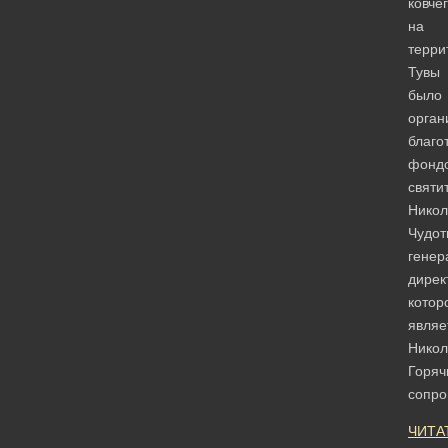
ковче
на
терри
Тувы
было
орган
благо
фонд
святи
Никол
Чудот
генер
дирек
котор
являе
Никол
Горяч
сопр
ЧИТА