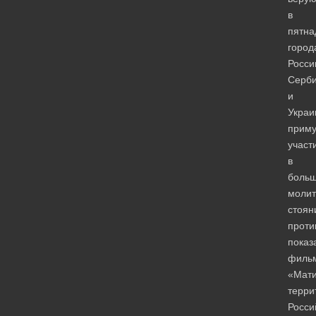
в
пятна
город
Росси
Серб
и
Украи
приму
участ
в
боль
моли
стоян
проти
показ
филь
«Мати
терри
Росси