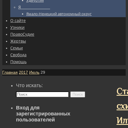
Удмуртия
Я_________________
Ямало-Ненецкий автономный округ
О сайте
Узники
ПравоСудие
Жертвы
Семьи
Свобода
Помощь
Главная
2017
Июль
29
Что искать:
Ст
Поиск
сх
Вход для
зарегистрированных
Ил
пользователей