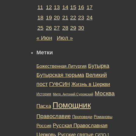
11
12
13
14
15
16
17
18
19
20
21
22
23
24
25
26
27
28
29
30
« Июн
Июл »
Метки
Бутырка
Божественная Литургия
Бутырская тюрьма
Великий
пост
ГУФСИН
Жизнь в Церкви
Москва
История
Митр. Антоний Сурожский
Помощник
Пасха
Православие
Романовы
Проповеди
Русская Православная
Россия
Церковь
Русские святые
СИЗО-1