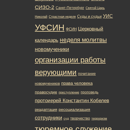
СИЗО-2
Санкт-Петербург
Святой Царь
УИС
Суды и судьи
Николай
Страстная неделя
УФСИН
Церковный
ФСИН
неделя молитвы
календарь
новомученики
организации работы
верующими
почитание
права человека
новомучеников
правосудие
проповедь
преступление
протоиерей Константин Кобелев
ресоциализация
реадаптация
сотрудники
творчество
суд
терроризм
тюремное служение