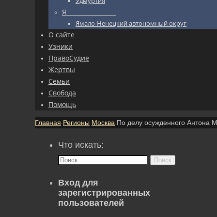
Удмуртия
Я_________________
Ямало-Ненецкий автономный округ
О сайте
Узники
ПравоСудие
Жертвы
Семьи
Свобода
Помощь
Главная
Регионы
Москва
По делу осужденного Антона
Что искать:
Поиск
Вход для
зарегистрированных
пользователей