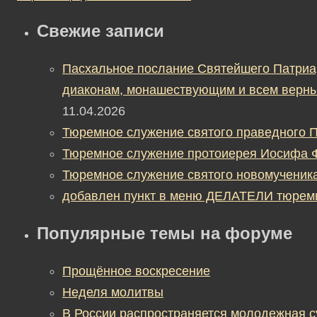
Свежие записи
Пасхальное послание Святейшего Патриа
диаконам, монашествующим и всем верны
11.04.2026
Тюремное служение святого праведного П
Тюремное служение протоиерея Иосифа 
Тюремное служение святого новомученик
добавлен пункт в меню ДЕЛАТЕЛИ тюрем
Популярные темы на форуме
Прощённое воскресение
Неделя молитвы
В России распространяется молодежная 