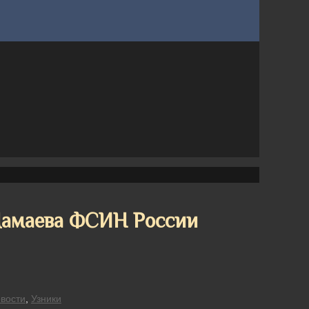
Мамаева ФСИН России
вости
,
Узники