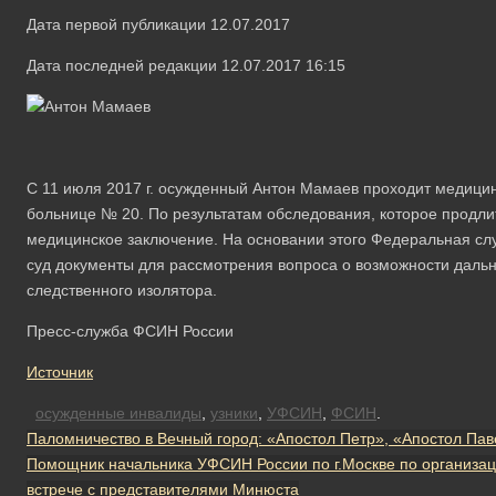
Дата первой публикации 12.07.2017
Дата последней редакции 12.07.2017 16:15
С 11 июля 2017 г. осужденный Антон Мамаев проходит медицин
больнице № 20. По результатам обследования, которое продлит
медицинское заключение. На основании этого Федеральная слу
суд документы для рассмотрения вопроса о возможности даль
следственного изолятора.
Пресс-служба ФСИН России
Источник
осужденные инвалиды
,
узники
,
УФСИН
,
ФСИН
.
Паломничество в Вечный город: «Апостол Петр», «Апостол Па
Помощник начальника УФСИН России по г.Москве по организац
встрече с представителями Минюста