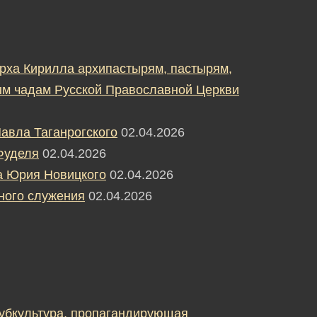
рха Кирилла архипастырям, пастырям,
м чадам Русской Православной Церкви
авла Таганрогского
02.04.2026
Фуделя
02.04.2026
а Юрия Новицкого
02.04.2026
ного служения
02.04.2026
субкультура, пропагандирующая