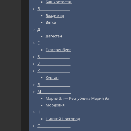
Башкортостан
В_________________
Владимир
Вятка
Д_________________
Дагестан
Е_________________
Екатеринбург
З_________________
И_________________
К_________________
Курган
Л_________________
М_________________
Марий Эл — Республика Марий Эл
Мордовия
Н_________________
Нижний Новгород
О_________________