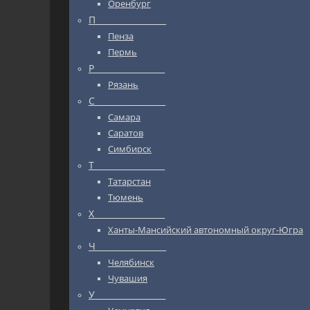
Оренбург
П_________________
Пенза
Пермь
Р_________________
Рязань
С_________________
Самара
Саратов
Симбирск
Т_________________
Татарстан
Тюмень
Х_________________
Ханты-Мансийский автономный округ-Югра
Ч_________________
Челябинск
Чувашия
У_________________