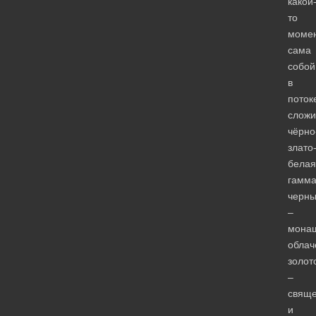
какой
то
моме
сама
собой
в
поток
сложи
чёрно
злато
белая
гамма
черн
–
мона
облач
золот
–
свяще
и