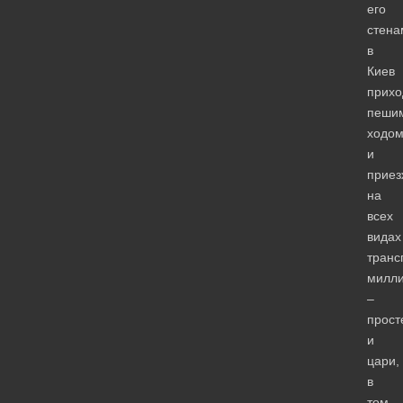
его
стена
в
Киев
прихо
пеши
ходо
и
приез
на
всех
видах
транс
милл
–
прост
и
цари,
в
том