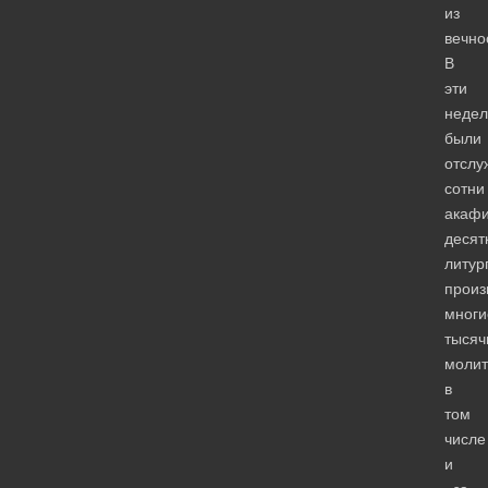
из
вечно
В
эти
недел
были
отслу
сотни
акафи
десят
литур
произ
многи
тысяч
молит
в
том
числе
и