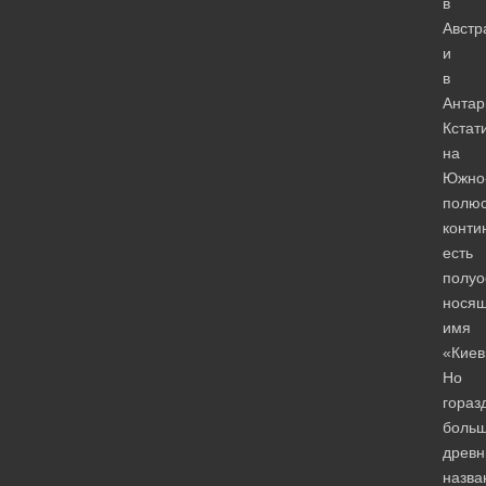
в
Австр
и
в
Антар
Кстат
на
Южно
полю
конти
есть
полуо
нося
имя
«Киев
Но
гораз
боль
древн
назва