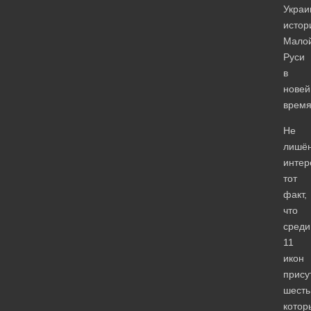
Украи
истор
Мало
Руси
в
нове
время
Не
лишё
интер
тот
факт,
что
среди
11
икон
прису
шесть
котор