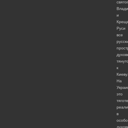
свято
Влад
и
Крещ
Руси
все
русск
прост
духов
тянут
к
Киеву
На
Украи
это
тягот
реали
в
особо
духов