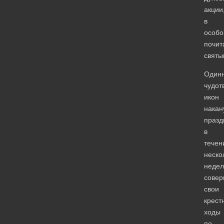
акции
в
особ
почит
святы
Одинн
чудот
икон
накан
празд
в
течен
неско
недел
сове
свои
крест
ходы
по