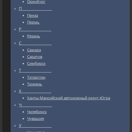
Оренбург
П_________________
Пенза
Пермь
Р_________________
Рязань
С_________________
Самара
Саратов
Симбирск
Т_________________
Татарстан
Тюмень
Х_________________
Ханты-Мансийский автономный округ-Югра
Ч_________________
Челябинск
Чувашия
У_________________