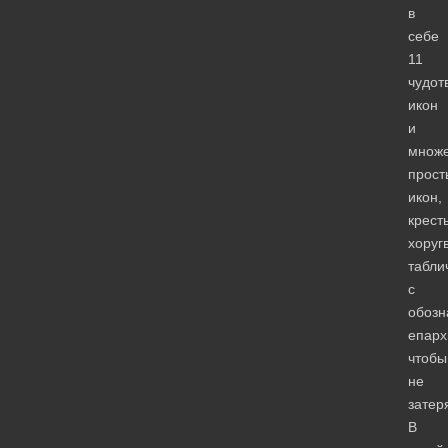
в
себе
11
чудот
икон
и
множе
прост
икон,
крест
хоруг
табли
с
обозн
епарх
чтобы
не
затер
В