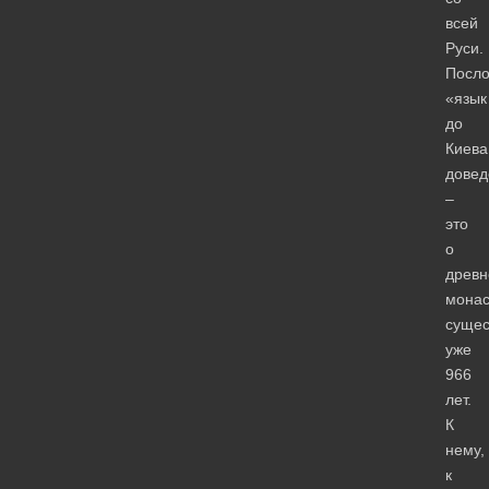
всей
Руси.
Посло
«язык
до
Киева
довед
–
это
о
древ
монас
суще
уже
966
лет.
К
нему,
к