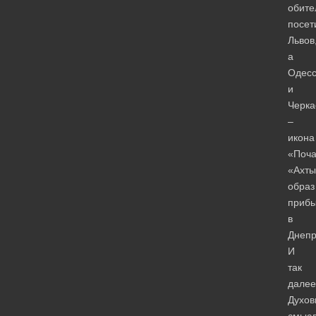
обите
посет
Львов
а
Одесс
и
Черка
–
икона
«Поча
«Ахты
образ
приб
в
Днепр
И
так
далее
Духов
смыс