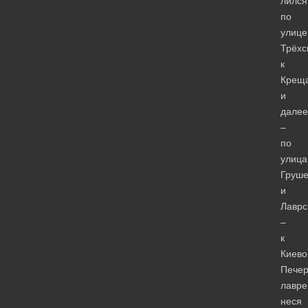
лился
по
улице
Трёхс
к
Креща
и
далее
–
по
улиц
Груше
и
Лаврс
–
к
Киево
Печер
лавре
неся