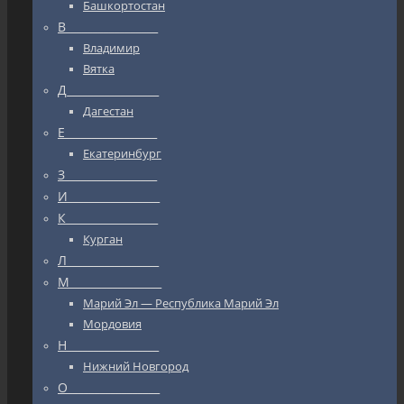
Башкортостан
В_________________
Владимир
Вятка
Д_________________
Дагестан
Е_________________
Екатеринбург
З_________________
И_________________
К_________________
Курган
Л_________________
М_________________
Марий Эл — Республика Марий Эл
Мордовия
Н_________________
Нижний Новгород
О_________________