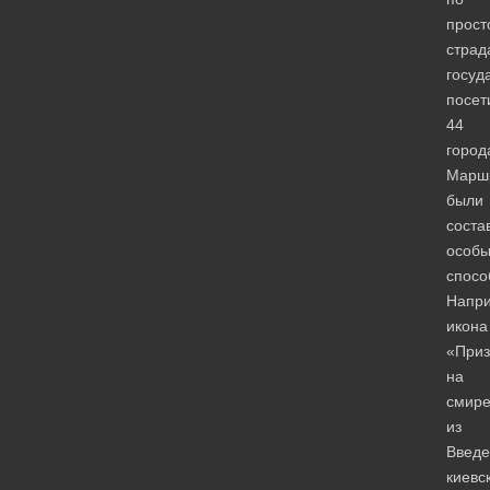
прост
стра
госуд
посет
44
город
Марш
были
соста
особ
спосо
Напри
икона
«Приз
на
смир
из
Введе
киевс