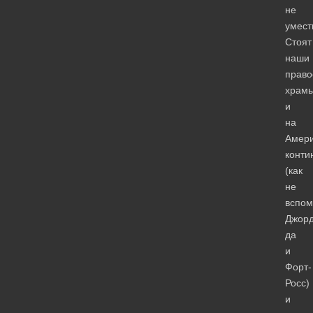
не
умест
Стоят
наши
право
храм
и
на
Амери
конти
(как
не
вспом
Джорд
да
и
Форт-
Росс)
и