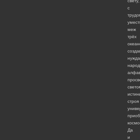
свету,
с
трудо
умест
меж
трёх
океан
созда
нужд
наро
алфав
прос
свето
истин
строя
униве
прио
космо
Да
и