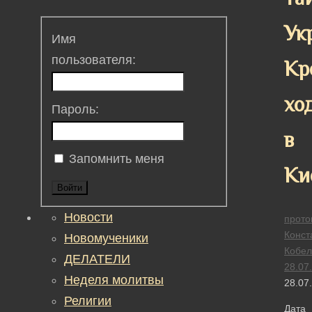
Ук
Имя
пользователя:
Кр
хо
Пароль:
в
Запомнить меня
Ки
Войти
Новости
прото
Конст
Новомученики
Кобел
ДЕЛАТЕЛИ
28.07
Неделя молитвы
28.07
Религии
Дата