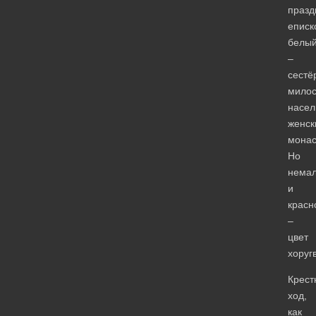
празд
еписк
белы
–
сестё
милос
насел
женск
монас
Но
нема
и
красн
–
цвет
хоруг
Крест
ход,
как