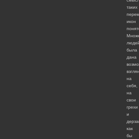
таких
пере
икон
понят
Множе
люде
была
дана
возмо
взгля
на
себя,
на
свои
грехи
и
дерза
как
бы