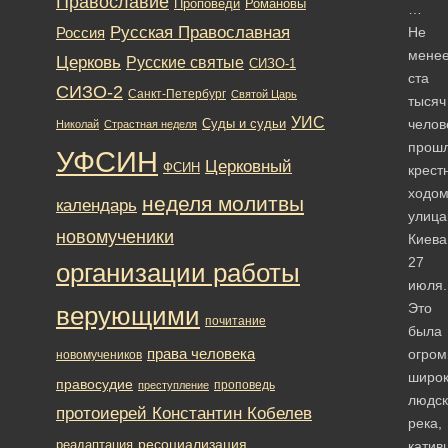
Православие
Романовы
Проповеди
…
Русская Православная
Россия
Не
мене
Церковь
Русские святые
СИЗО-1
ста
СИЗО-2
Санкт-Петербург
Святой Царь
тысяч
УИС
челов
Суды и судьи
Николай
Страстная неделя
прош
УФСИН
Церковный
ФСИН
крест
ходо
неделя молитвы
календарь
улиц
новомученики
Киева
27
организации работы
июля.
Это
верующими
почитание
была
права человека
огром
новомучеников
широ
правосудие
проповедь
преступление
людск
протоиерей Константин Кобелев
река,
ресоциализация
реадаптация
катив