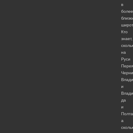
в
более
близк
широт
Кто
знает,
сколь
на
Руси
Перея
Черни
Влад
и
Влади
да
и
Полта
а
сколь