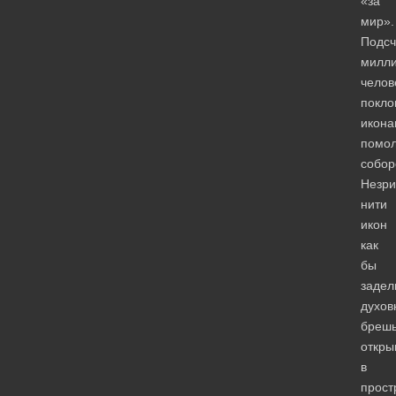
«за
мир».
Подсч
милл
челов
покло
икона
помо
собор
Незр
нити
икон
как
бы
задел
духов
брешь
откр
в
прост