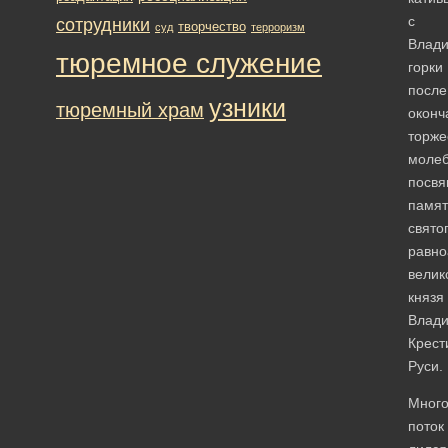
с
сотрудники
творчество
суд
терроризм
Влади
тюремное служение
горки
после
узники
тюремный храм
оконч
торже
молеб
посвя
памят
свято
равно
велик
князя
Влади
Крест
Руси.
Много
поток