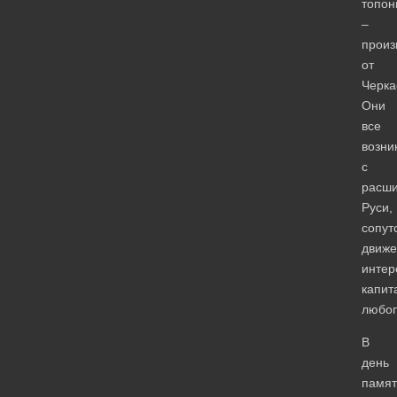
топон
–
произ
от
Черка
Они
все
возни
с
расш
Руси,
сопут
движ
интер
капит
любо
В
день
памят