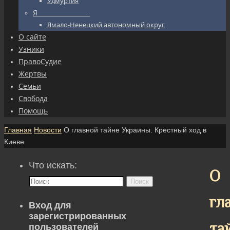
Удмуртия
Я_________________
Ямало-Ненецкий автономный округ
О сайте
Узники
ПравоСудие
Жертвы
Семьи
Свобода
Помощь
Главная
Новости
О главной тайне Украины. Крестный ход в
Киеве
Что искать:
О
Поиск
гл
Вход для
зарегистрированных
та
пользователей