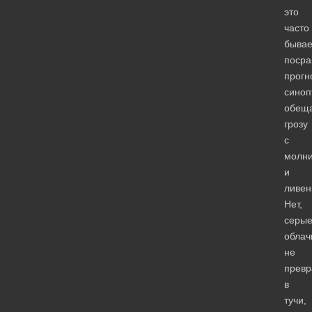
это
часто
бывае
поср
прогн
синоп
обещ
грозу
с
молн
и
ливен
Нет,
серы
облач
не
превр
в
тучи,