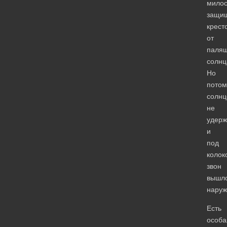
милос
защи
крест
от
паля
солнц
Но
потом
солнц
не
удерж
и
под
колок
звон
вышл
нару
Есть
особа