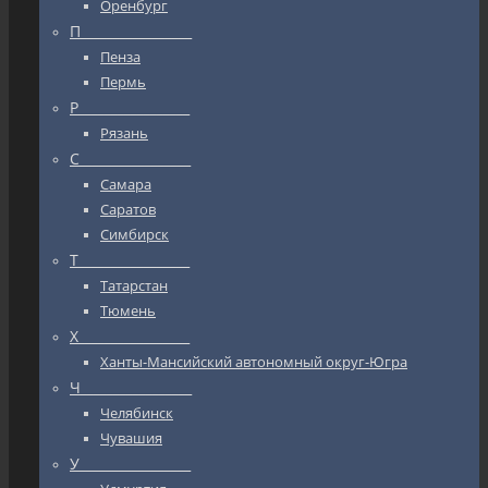
Оренбург
П_________________
Пенза
Пермь
Р_________________
Рязань
С_________________
Самара
Саратов
Симбирск
Т_________________
Татарстан
Тюмень
Х_________________
Ханты-Мансийский автономный округ-Югра
Ч_________________
Челябинск
Чувашия
У_________________