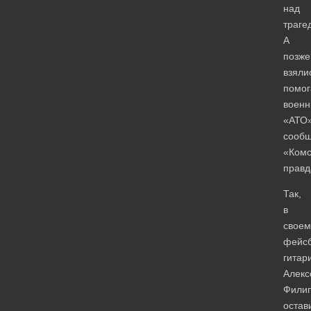
над
траге
А
позже
взяли
помог
воен
«АТО»
сооб
«Комс
правд
Так,
в
своем
фейсб
гитар
Алекс
Филип
остав