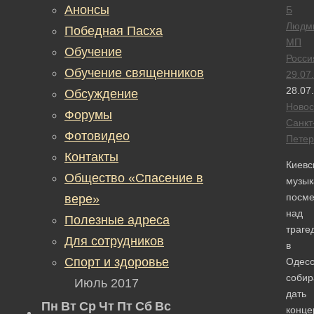
Анонсы
Б
Людм
Победная Пасха
МП
Обучение
Росси
Обучение священников
29.07
28.07
Обсуждение
Новос
Форумы
Санкт
Фотовидео
Петер
Контакты
Киевс
Общество «Спасение в
музык
посм
вере»
над
Полезные адреса
траге
Для сотрудников
в
Спорт и здоровье
Одесс
собир
Июль 2017
дать
Пн
Вт
Ср
Чт
Пт
Сб
Вс
конце