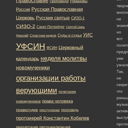
Православие
Романовы
Проповеди
творч
Русская Православная
Россия
многи
Церковь
Русские святые
СИЗО-1
не
знако
СИЗО-2
Санкт-Петербург
Святой Царь
но
УИС
Суды и судьи
Николай
Страстная неделя
вот
УФСИН
полит
Церковный
ФСИН
предп
неделя молитвы
календарь
уже
узнал
новомученики
Так,
организации работы
не
секрет
верующими
что
почитание
рань
права человека
новомучеников
музык
правосудие
проповедь
преступление
актив
протоиерей Константин Кобелев
высту
проти
ресоциализация
реадаптация