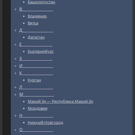
Башкортостан
В_________________
Владимир
Вятка
Д_________________
Дагестан
Е_________________
Екатеринбург
З_________________
И_________________
К_________________
Курган
Л_________________
М_________________
Марий Эл — Республика Марий Эл
Мордовия
Н_________________
Нижний Новгород
О_________________