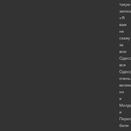
такую
запис
«Я
вам
не
скажу
за
всю
Одесс
вся
Одес
очень
велик
но
и
Молдо
и
Пере
били