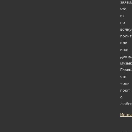
заяви
что
их
не
волну
полит
или
иная
деяте
музык
Главн
что
«они
поют
о
любви
Источ