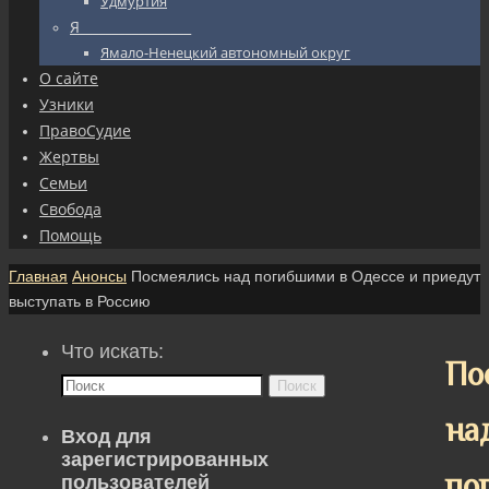
Удмуртия
Я_________________
Ямало-Ненецкий автономный округ
О сайте
Узники
ПравоСудие
Жертвы
Семьи
Свобода
Помощь
Главная
Анонсы
Посмеялись над погибшими в Одессе и приедут
выступать в Россию
Что искать:
По
Поиск
на
Вход для
зарегистрированных
по
пользователей