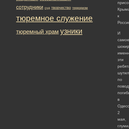
присо
сотрудники
творчество
суд
терроризм
Крым
к
тюремное служение
Росси
узники
тюремный храм
И
само
шоки
имен
эти
ребят
шутил
по
повод
погиб
в
Одес
2
мая,
глуми