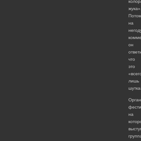
колор
жука»
Потом
на
него
комме
он
ответ
что
это
«всег
лишь
шутка
Орган
фести
на
котор
высту
групп