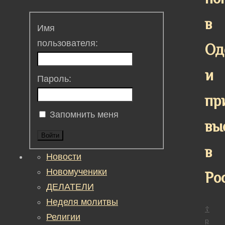
в
Имя
пользователя:
Од
и
Пароль:
пр
Запомнить меня
вы
Войти
в
Новости
Новомученики
Ро
ДЕЛАТЕЛИ
Неделя молитвы
☦
Религии
р