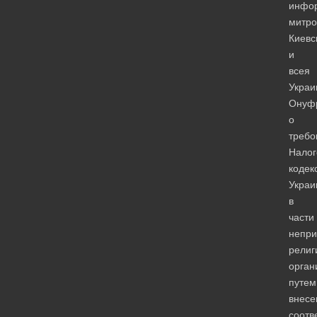
инфо
митро
Киевс
и
всея
Украи
Онуф
о
требо
Налог
кодек
Украи
в
части
непри
религ
орган
путем
внесе
соотв