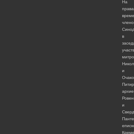
На
права
врем
члено
Сино
в
засед
участ
митро
Никол
и
Очако
Питир
архие
Ровен
и
Сверд
Панте
еписк
Креме