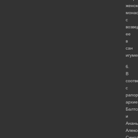
женск
мона
с
возве
ее
в
сан
игуме
6.
В
соотв
с
рапор
архие
Балтс
и
Анань
Алекс
Сино