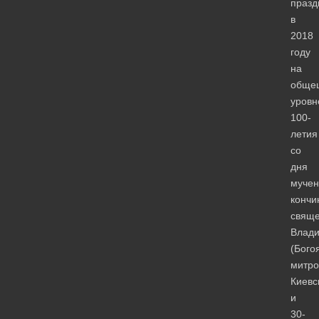
празд
в
2018
году
на
обще
уровн
100-
летия
со
дня
мучен
кончи
свяще
Влад
(Бого
митро
Киевс
и
30-