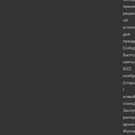
приня
реше
об
устан
дня
празд
Собо
Балтс
святы
9/22
ноябр
(стар
/
новы
стиль)
Заслу
рапор
архие
Житом