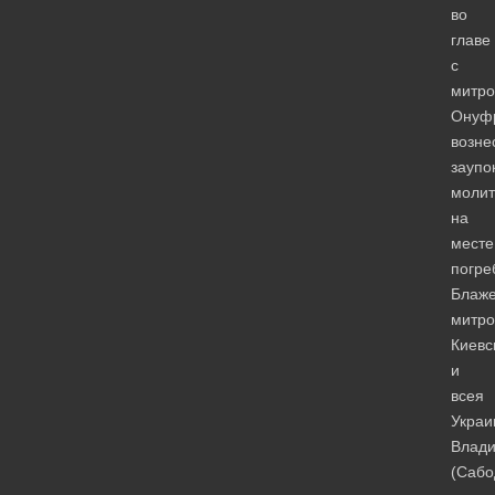
во
главе
с
митро
Онуф
возне
заупо
молит
на
месте
погре
Блаж
митро
Киевс
и
всея
Украи
Влад
(Сабо