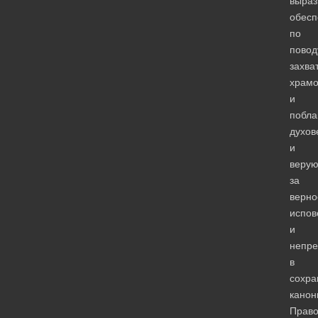
выраз
обесп
по
повод
захва
храмо
и
побла
духов
и
веру
за
верно
испов
и
непре
в
сохра
канон
Право