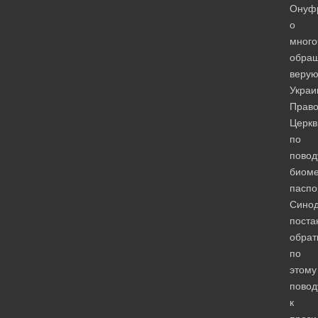
Онуф
о
много
обра
веру
Украи
Право
Церкв
по
повод
биоме
паспо
Сино
поста
обрат
по
этому
повод
к