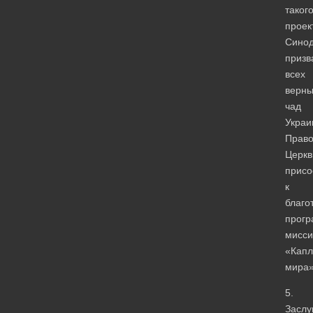
таког
проек
Сино
призв
всех
верны
чад
Украи
Право
Церкв
присо
к
благо
прог
мисси
«Капл
мира»
5.
Заслу