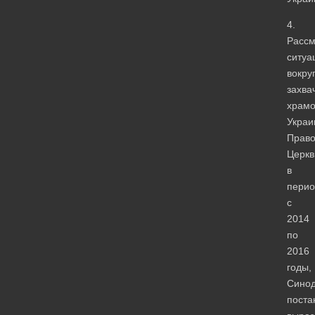
4.
Рассм
ситуа
вокру
захва
храмо
Украи
Право
Церкв
в
перио
с
2014
по
2016
годы,
Сино
поста