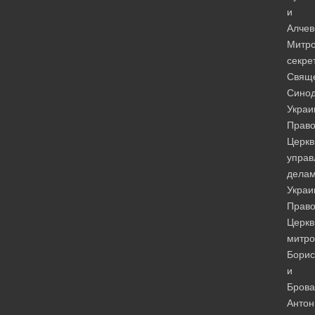
и
Алчев
Митр
секре
Свящ
Сино
Украи
Право
Церкв
упра
дела
Украи
Право
Церкв
митро
Борис
и
Брова
Антон