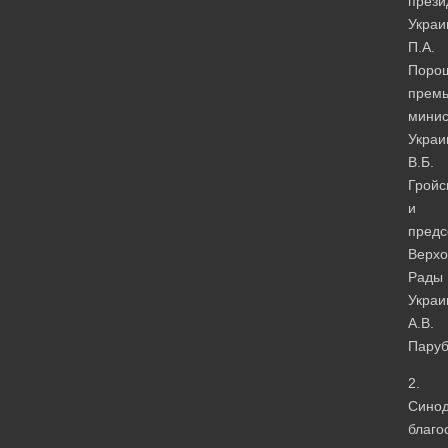
прези
Украи
П.А.
Порош
премь
минис
Украи
В.Б.
Гройс
и
предс
Верхо
Рады
Украи
А.В.
Пару
2.
Сино
благо