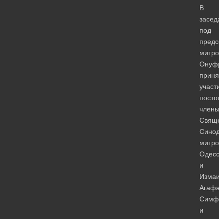
В
засед
под
предс
митро
Онуф
приня
участ
посто
член
Свящ
Синод
митро
Одесс
и
Измаи
Агафа
Симф
и