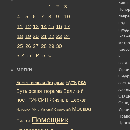
Киево
1
2
3
Печер
4
5
6
7
8
9
10
лавре
под
11
12
13
14
15
16
17
предс
18
19
20
21
22
23
24
Блаж
митро
25
26
27
28
29
30
Киевс
« Июн
Июл »
и
всея
Метки
Украи
Онуф
Бутырка
Божественная Литургия
состо
засед
Бутырская тюрьма
Великий
Свящ
пост
ГУФСИН
Жизнь в Церкви
Сино
Москва
Украи
История
Митр. Антоний Сурожский
Право
Помощник
Пасха
Церкв