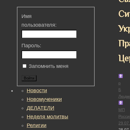
Си
Имя
пользователя:
Ук
Пр
Пароль:
Це
Запомнить меня
Войти
р
Б
Новости
Людм
Новомученики
ДЕЛАТЕЛИ
МП
Неделя молитвы
Росси
29.07
Религии
28.07