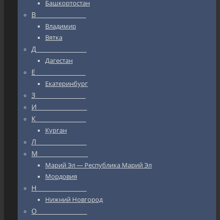
Башкортостан
В_________________
Владимир
Вятка
Д_________________
Дагестан
Е_________________
Екатеринбург
З_________________
И_________________
К_________________
Курган
Л_________________
М_________________
Марий Эл — Республика Марий Эл
Мордовия
Н_________________
Нижний Новгород
О_________________