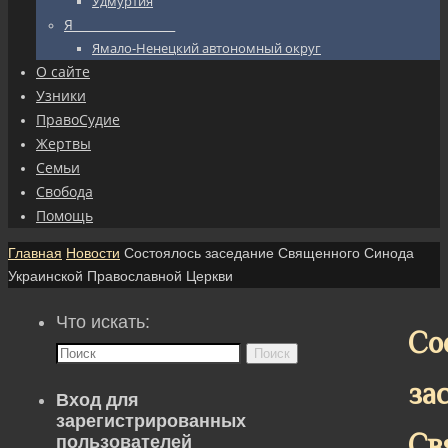
Удмуртия
Я_________________
Ямало-Ненецкий автономный округ
О сайте
Узники
ПравоСудие
Жертвы
Семьи
Свобода
Помощь
Главная
Новости
Состоялось заседание Священного Синода
Украинской Православной Церкви
Что искать:
Со
Поиск
за
Вход для
зарегистрированных
Св
пользователей