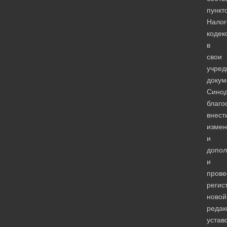
пункт
Налог
кодек
в
свои
учред
докум
Сино
благо
внест
измен
и
допол
и
прове
регис
новой
редак
устав