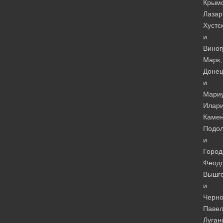
Крым
Лазар
Хустс
и
Виног
Марк,
Донец
и
Мариу
Илари
Камен
Подол
и
Город
Феодо
Вышго
и
Черно
Павел
Луган