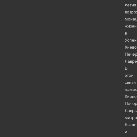
летия
возро
мона
жизни
в
Успен
Киево
Печер
Лавре
В
этой
связи
намес
Киево
Печер
Лавр
митро
Вышг
и