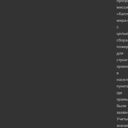
прог
мисси
«Капл
мира
с
цель
сбора
пожер
для
строи
храмо
в
насел
пункт
где
храм
были
захва
Учиты
значи