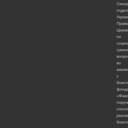
Сино
отдел
Украи
Право
Церкв
по
социа
гуман
вопро
во
взаим
с
благо
фонд
«Фав
поруч
спосо
реали
благо