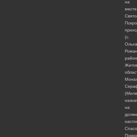
на
месте
Свято
Покро
прихо
(с.
Ольх
Роман
район
Жито
облас
Мона
Сера
(Меле
назна
на
должн
насто
Спасо
Покро