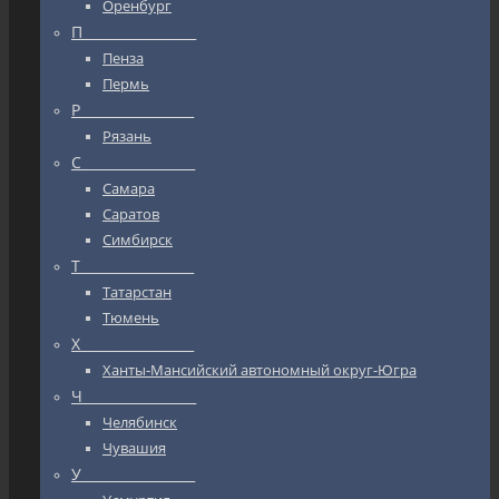
Оренбург
П_________________
Пенза
Пермь
Р_________________
Рязань
С_________________
Самара
Саратов
Симбирск
Т_________________
Татарстан
Тюмень
Х_________________
Ханты-Мансийский автономный округ-Югра
Ч_________________
Челябинск
Чувашия
У_________________