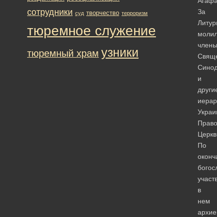
Агафа
сотрудники
За
творчество
суд
терроризм
Литур
тюремное служение
молил
член
узники
тюремный храм
Свящ
Сино
и
други
иерар
Украи
Право
Церкв
По
оконч
богос
участ
в
нем
архие