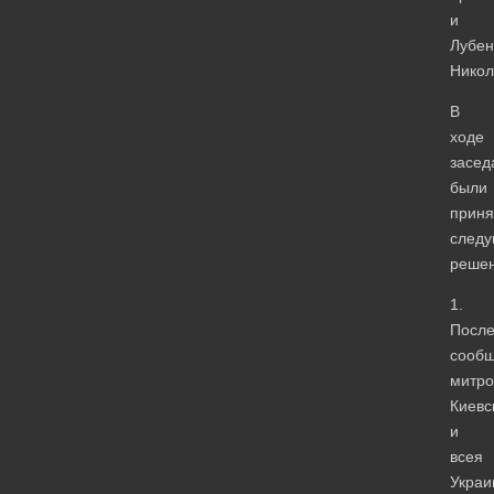
и
Лубен
Никол
В
ходе
засед
были
приня
след
решен
1.
Посл
сооб
митро
Киевс
и
всея
Украи