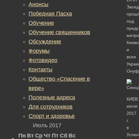
Анонсы
Засед
Победная Пасха
прош
под
Обучение
предс
Обучение священников
митро
Обсуждение
Киевс
и
Форумы
всея
Фотовидео
Украи
Контакты
Онуф
Общество «Спасение в
вере»
Полезные адреса
КИЕВ.
Для сотрудников
июля
2017
Спорт и здоровье
г.
Июль 2017
в
Успен
Пн
Вт
Ср
Чт
Пт
Сб
Вс