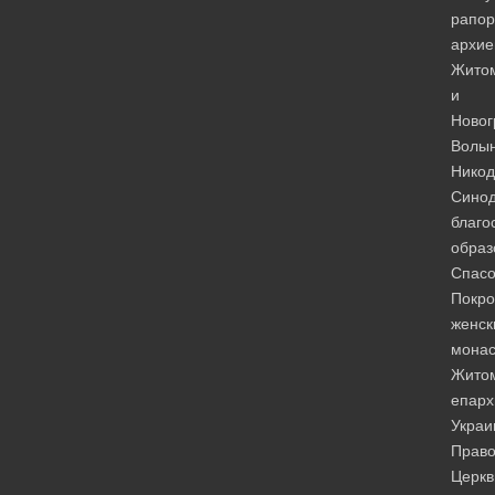
рапор
архие
Житом
и
Новог
Волын
Никод
Сино
благо
образ
Спасо
Покро
женск
монас
Жито
епарх
Украи
Право
Церкв