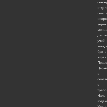
синод
отдел
(мисс
епарх
управ
монас
духов
учебн
завед
братс
Украи
Право
Церкв
в
соотв
с
требо
Налог
кодек
Украи