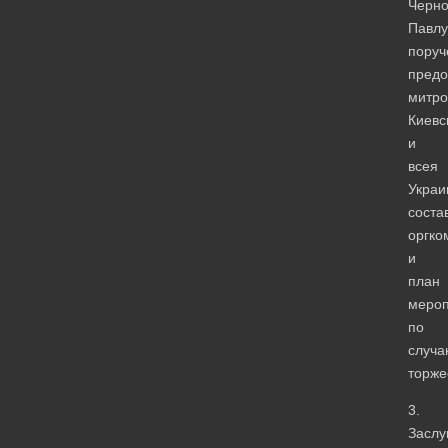
Черн
Павлу
поруч
предо
митро
Киевс
и
всея
Украи
соста
оргко
и
план
мероп
по
случа
торже
3.
Заслу