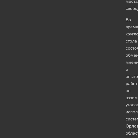
места
свобо
Во
врем
кругл
стола
состо
обме
мнен
и
опыт
работ
по
взаим
уголо
испол
систе
Орлов
облас