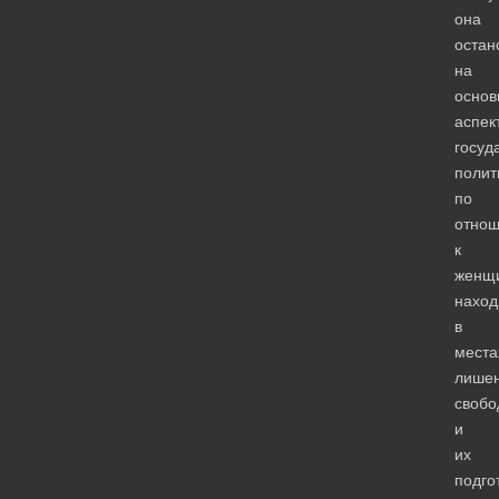
она
остан
на
основ
аспек
госуд
полит
по
отно
к
женщ
нахо
в
места
лише
свобо
и
их
подго