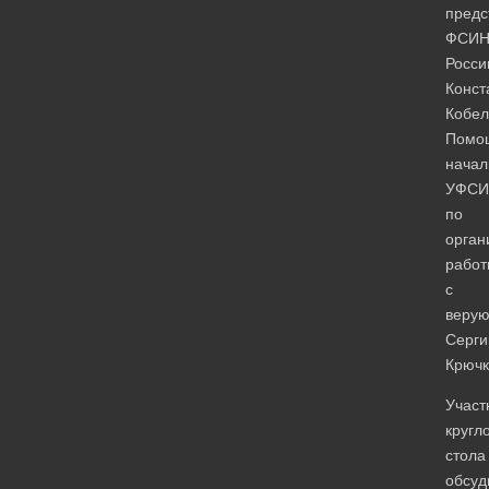
предс
ФСИ
Росси
Конст
Кобел
Помо
начал
УФСИ
по
орган
работ
с
веру
Серги
Крючк
Участ
кругл
стола
обсуд