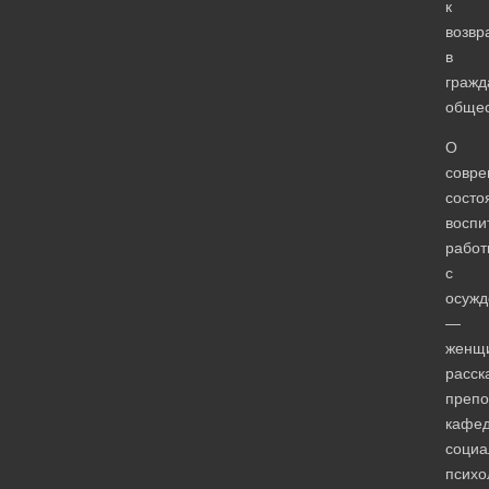
к
возв
в
гражд
общес
О
совр
состо
воспи
работ
с
осуж
—
женщ
расск
препо
кафе
социа
психо