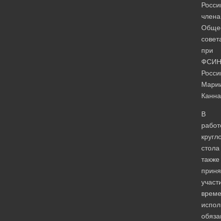
Росси
члена
Общес
совет
при
ФСИ
Росси
Мари
Канна
В
работ
кругл
стола
также
приня
участ
врем
испо
обяза