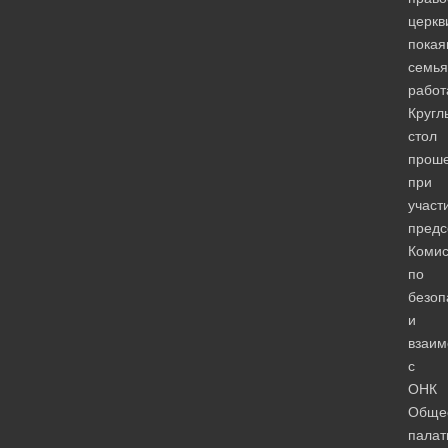
церкв
покая
семья
работ
Кругл
стол
прош
при
участ
предс
Комис
по
безоп
и
взаим
с
ОНК
Обще
палат