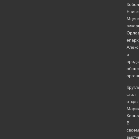
Кобел
Еписк
Мценс
викар
Орлов
епарх
Алекс
и
предс
обще
орган
Кругл
стол
откры
Мари
Канна
В
своем
высту