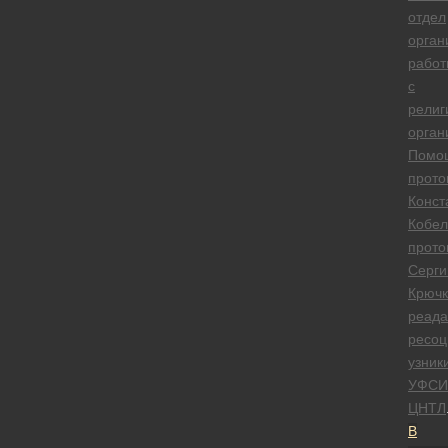
отдел
орган
работ
с
религ
орган
Помо
прото
Конст
Кобел
прото
Серги
Крючк
реада
ресоц
узник
УФСИ
ЦНТЛ
В