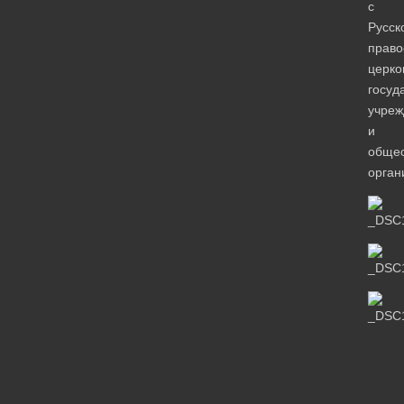
с
Русск
право
церко
госуд
учре
и
обще
орган