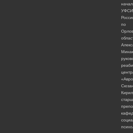
начал
УФСИ
Росси
по
Орлов
облас
Алекс
Минак
руков
реаби
центр
«Авро
Сюза
Кирил
старш
препо
кафе
социа
психо