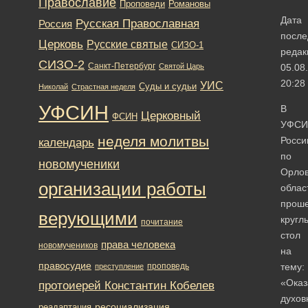
Православие
Романовы
Проповеди
Дата
Русская Православная
Россия
после
Церковь
Русские святые
СИЗО-1
редак
СИЗО-2
Санкт-Петербург
Святой Царь
05.08
20:28
УИС
Суды и судьи
Николай
Страстная неделя
УФСИН
В
Церковный
ФСИН
УФСИ
неделя молитвы
Росси
календарь
по
новомученики
Орлов
организации работы
облас
прош
верующими
кругл
почитание
стол
права человека
новомучеников
на
правосудие
проповедь
тему:
преступление
«Оказ
протоиерей Константин Кобелев
духов
ресоциализация
реадаптация