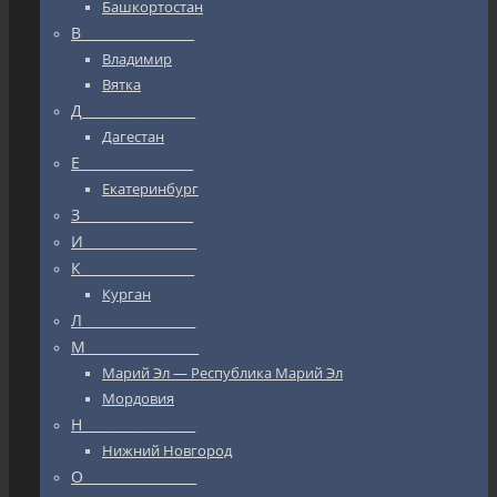
Башкортостан
В_________________
Владимир
Вятка
Д_________________
Дагестан
Е_________________
Екатеринбург
З_________________
И_________________
К_________________
Курган
Л_________________
М_________________
Марий Эл — Республика Марий Эл
Мордовия
Н_________________
Нижний Новгород
О_________________