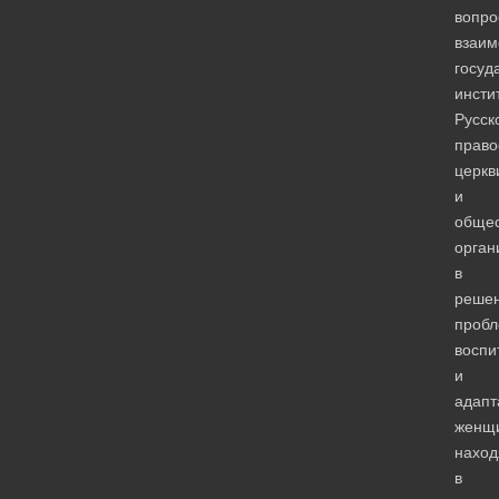
вопро
взаим
госуд
инсти
Русск
право
церкв
и
обще
орган
в
реше
проб
воспи
и
адапт
женщ
нахо
в