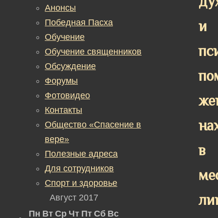
ду
Анонсы
Победная Пасха
и
Обучение
пс
Обучение священников
Обсуждение
по
Форумы
Фотовидео
же
Контакты
на
Общество «Спасение в
вере»
в
Полезные адреса
Для сотрудников
ме
Спорт и здоровье
ли
Август 2017
Пн
Вт
Ср
Чт
Пт
Сб
Вс