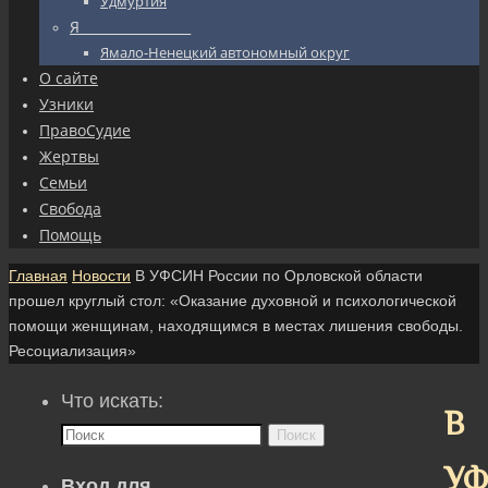
Удмуртия
Я_________________
Ямало-Ненецкий автономный округ
О сайте
Узники
ПравоСудие
Жертвы
Семьи
Свобода
Помощь
Главная
Новости
В УФСИН России по Орловской области
прошел круглый стол: «Оказание духовной и психологической
помощи женщинам, находящимся в местах лишения свободы.
Ресоциализация»
Что искать:
В
Поиск
У
Вход для