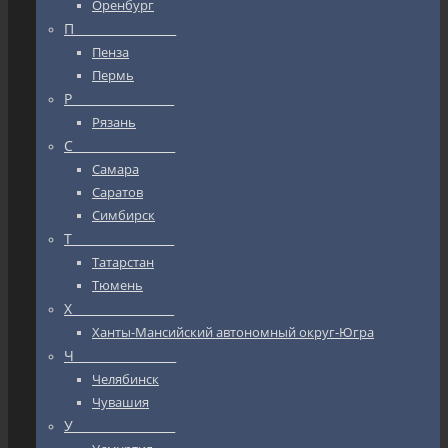
Оренбург
П_________________
Пенза
Пермь
Р_________________
Рязань
С_________________
Самара
Саратов
Симбирск
Т_________________
Татарстан
Тюмень
Х_________________
Ханты-Мансийский автономный округ-Югра
Ч_________________
Челябинск
Чувашия
У_________________