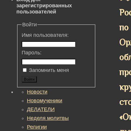
зарегистрированных
Ро
пользователей
Войти
по
Имя пользователя:
Ор
Пароль:
об
пр
Запомнить меня
Войти
кр
Новости
сто
Новомученики
ДЕЛАТЕЛИ
«О
Неделя молитвы
Религии