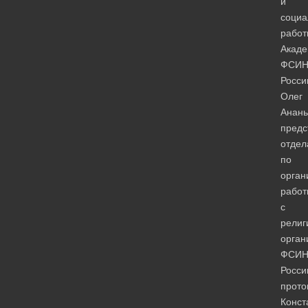
и
социа
работ
Акад
ФСИ
Росси
Олег
Анань
предс
отдел
по
орган
работ
с
религ
орган
ФСИ
Росси
прото
Конст