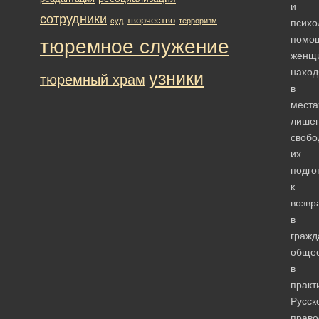
и
сотрудники
творчество
суд
терроризм
психо
помо
тюремное служение
женщ
нахо
узники
тюремный храм
в
места
лише
свобо
их
подго
к
возв
в
гражд
общес
в
практ
Русск
право