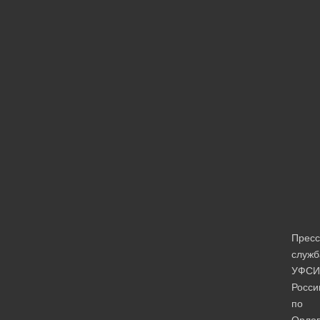
Пресс
служб
УФСИ
Росси
по
Орлов