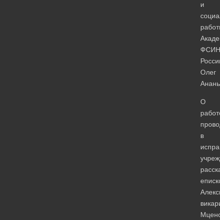
и
социа
работ
Акад
ФСИ
Росси
Олег
Анань
О
работ
пров
в
испра
учреж
расск
еписк
Алекс
викар
Мценс