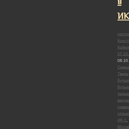
в
ИК
прото
Конст
Кобел
07.10
08.10
Семь
Тверь
Бутыр
Бутыр
тюрь
венча
главн
специ
ИК-1
,
Москв