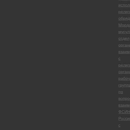
испол
религ
обряд
Морд
мусул
отдел
орган
взаим
с
религ
орган
рабоч
групп
по
вопро
взаим
ФСИ
Росси
с