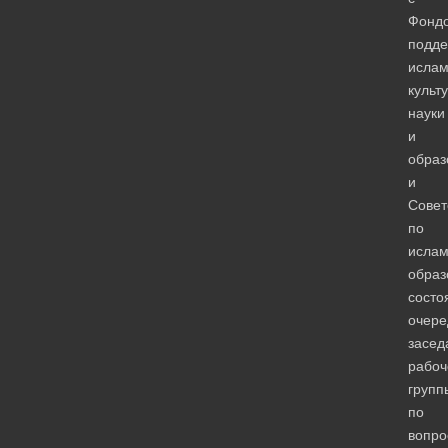
Фонд
подде
ислам
культ
науки
и
образ
и
Сове
по
ислам
образ
состо
очере
засед
рабоч
групп
по
вопро