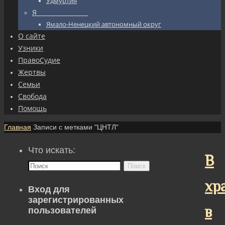
Удмуртия
Я_________________
Ямало-Ненецкий автономный округ
О сайте
Узники
ПравоСудие
Жертвы
Семьи
Свобода
Помощь
Главная
Записи с метками "ЦНТЛ"
Что искать:
В
Поиск
хр
Вход для
зарегистрированных
в
пользователей