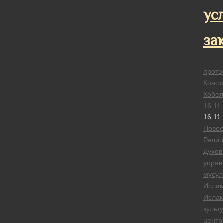
ус
за
прото
Конст
Кобел
16.11
16.11
Новос
Религ
Духов
управ
мусул
Исла
Ислам
культ
центр