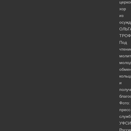
церко
хор
из
осужд
ОЛЬГ
ТРО
Под
чтени
молит
моло
обмен
кольц
и
получ
благо
Фото:
пресс
служб
УФСИ
Росси