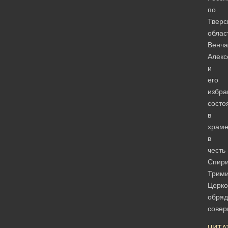
по
Тверс
облас
Венча
Алекс
и
его
избра
состо
в
храм
в
честь
Спир
Трими
Церк
обряд
сове
ЧИТА