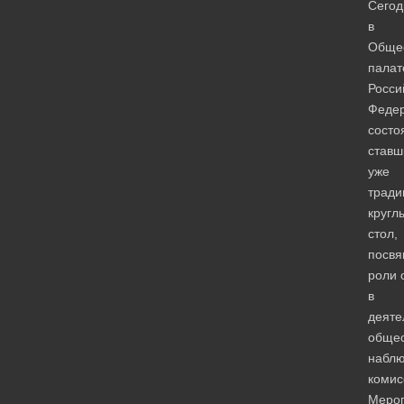
Сегод
в
Обще
палат
Росси
Феде
состо
ставш
уже
трад
кругл
стол,
посв
роли 
в
деяте
обще
наблю
комис
Меро