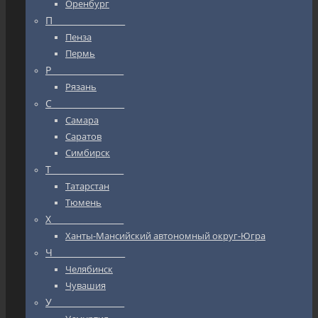
Оренбург
П_________________
Пенза
Пермь
Р_________________
Рязань
С_________________
Самара
Саратов
Симбирск
Т_________________
Татарстан
Тюмень
Х_________________
Ханты-Мансийский автономный округ-Югра
Ч_________________
Челябинск
Чувашия
У_________________