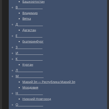
Башкортостан
В_________________
Владимир
Вятка
Д_________________
Дагестан
Е_________________
Екатеринбург
З_________________
И_________________
К_________________
Курган
Л_________________
М_________________
Марий Эл — Республика Марий Эл
Мордовия
Н_________________
Нижний Новгород
О_________________