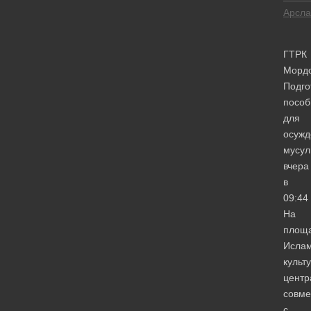
Арсла
ГТРК
Морд
Подго
пособ
для
осужд
мусул
вчера
в
09:44
На
площ
Ислам
культ
центр
совме
с