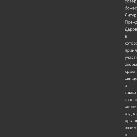
совер
божес
Литур
Преж
Даров
в
котор
приня
участ
окор
храм
свяще
а
также
главн
специ
отдел
орган
взаим
с