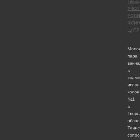
Тверь
УВСП
УФСИ
ФСИ
ЦНТЛ
Моло
пара
венча
в
храм
испра
колон
№1
в
Тверс
облас
Таинс
сопро