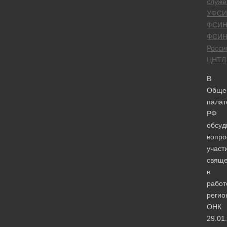
служ
УФСИ
ФСИ
ФСИ
Росси
ЦНТЛ
В
Обще
палат
РФ
обсуд
вопро
участ
свяще
в
работ
регио
ОНК
29.01