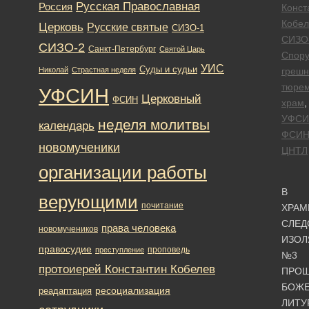
Русская Православная
Россия
Конст
Кобел
Церковь
Русские святые
СИЗО-1
СИЗО
СИЗО-2
Санкт-Петербург
Святой Царь
Спору
УИС
Суды и судьи
Николай
Страстная неделя
греш
тюре
УФСИН
Церковный
ФСИН
храм
,
УФСИ
неделя молитвы
календарь
ФСИ
новомученики
ЦНТЛ
организации работы
В
верующими
почитание
ХРАМ
СЛЕД
права человека
новомучеников
ИЗОЛ
правосудие
проповедь
преступление
№3
протоиерей Константин Кобелев
ПРО
БОЖЕ
ресоциализация
реадаптация
ЛИТУ