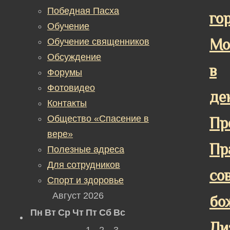
Победная Пасха
го
Обучение
Мо
Обучение священников
Обсуждение
в
Форумы
Фотовидео
де
Контакты
Общество «Спасение в
Пр
вере»
Пр
Полезные адреса
Для сотрудников
со
Спорт и здоровье
Август 2026
бо
Пн
Вт
Ср
Чт
Пт
Сб
Вс
Ли
1
2
3