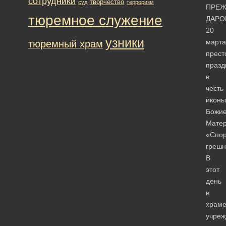
сотрудники
творчество
суд
терроризм
ПРЕ
тюремное служение
ДАРО
20
узники
марта
тюремный храм
прест
празд
в
честь
иконы
Божи
Мате
«Спо
грешн
В
этот
день
в
храм
учреж