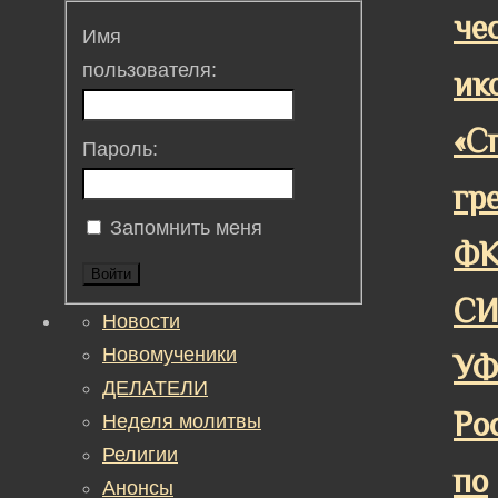
че
Имя
пользователя:
ик
«С
Пароль:
гр
Запомнить меня
Ф
Войти
СИ
Новости
Новомученики
У
ДЕЛАТЕЛИ
Ро
Неделя молитвы
Религии
по
Анонсы