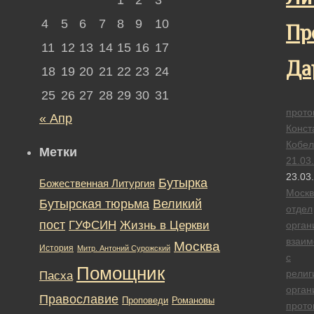
4
5
6
7
8
9
10
Пр
11
12
13
14
15
16
17
Да
18
19
20
21
22
23
24
25
26
27
28
29
30
31
прото
« Апр
Конст
Кобел
Метки
21.03
23.03
Бутырка
Божественная Литургия
Москв
Бутырская тюрьма
Великий
отдел
пост
ГУФСИН
Жизнь в Церкви
орган
взаим
Москва
История
Митр. Антоний Сурожский
с
Помощник
религ
Пасха
орган
Православие
Романовы
Проповеди
прото