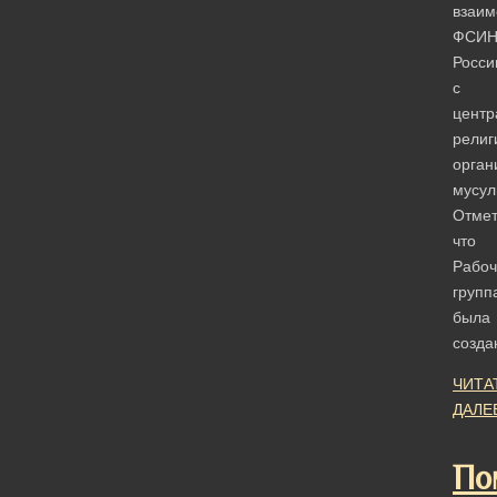
взаим
ФСИ
Росси
с
центр
религ
орган
мусул
Отмет
что
Рабоч
групп
была
созд
ЧИТА
ДАЛЕ
По