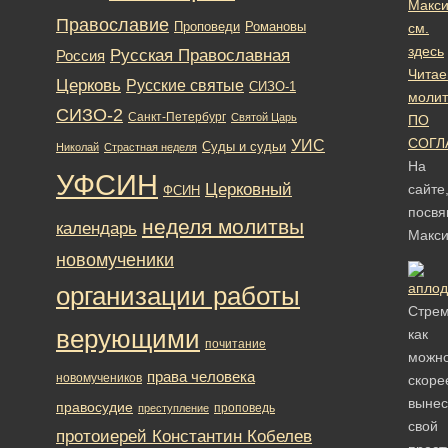
Макс
Православие
Романовы
Проповеди
см.
здесь
Русская Православная
Россия
Чита
Церковь
Русские святые
СИЗО-1
молит
СИЗО-2
Санкт-Петербург
Святой Царь
ПО
СОГ
УИС
Суды и судьи
Николай
Страстная неделя
На
УФСИН
Церковный
сайте
ФСИН
посв
неделя молитвы
календарь
Макс
новомученики
организации работы
Стрем
верующими
как
почитание
можн
права человека
новомучеников
скоре
вынес
правосудие
проповедь
преступление
свой
протоиерей Константин Кобелев