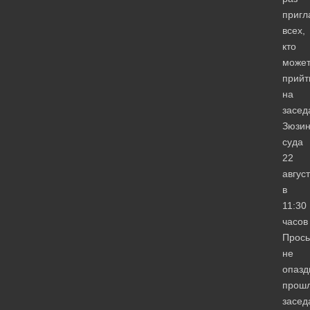
приг
всех,
кто
может
прийт
на
засед
Зюзин
суда
22
авгус
в
11:30
часов
Прось
не
опазд
прош
засед