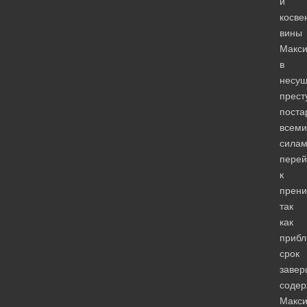
и
косве
вины
Макс
в
несу
прест
поста
всеми
сила
перей
к
прени
так
как
прибл
срок
завер
содер
Макс