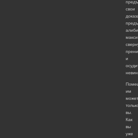
предъ
свои
доказ
предъ
алиби
макси
сверн
прени
и
осуди
невин
Поме
им
може
тольк
вы.
Как
вы
уже