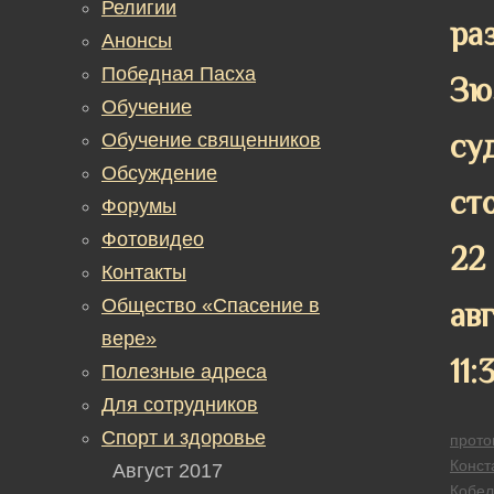
Религии
ра
Анонсы
Победная Пасха
Зю
Обучение
су
Обучение священников
Обсуждение
ст
Форумы
Фотовидео
22
Контакты
Общество «Спасение в
ав
вере»
11:
Полезные адреса
Для сотрудников
Спорт и здоровье
прото
Конст
Август 2017
Кобел