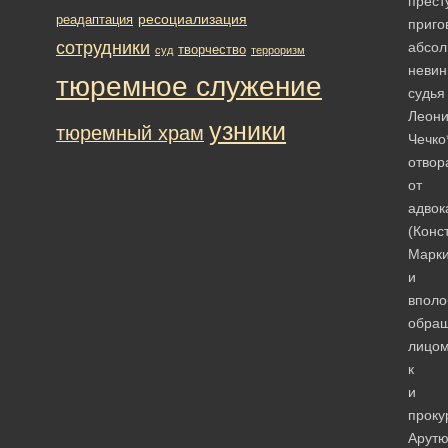
прест
ресоциализация
реадаптация
приго
сотрудники
абсол
творчество
суд
терроризм
невин
тюремное служение
судья
Леон
узники
тюремный храм
Чечко
отво
от
адвок
(Конс
Марки
и
вполо
обра
лицо
к
и
проку
Арутю