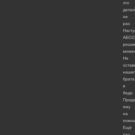
это
делал
не
раз.
Насту
АБС
реша
момен
Не
остав
нашег
брата
в
беде.
Прид
ему
на
помо
Ещё
раз