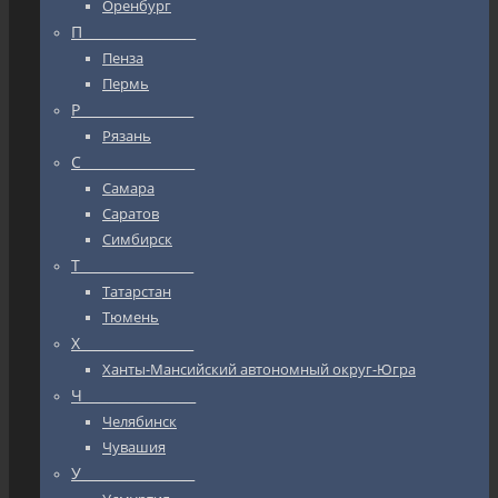
Оренбург
П_________________
Пенза
Пермь
Р_________________
Рязань
С_________________
Самара
Саратов
Симбирск
Т_________________
Татарстан
Тюмень
Х_________________
Ханты-Мансийский автономный округ-Югра
Ч_________________
Челябинск
Чувашия
У_________________