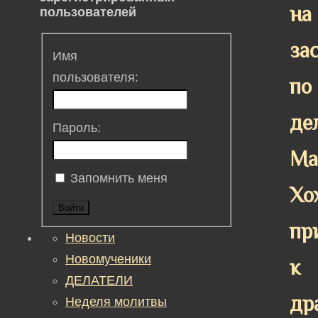
на
пользователей
за
Имя
пользователя:
по
де
Пароль:
Ма
Запомнить меня
Хо
Войти
пр
Новости
Новомученики
к
ДЕЛАТЕЛИ
др
Неделя молитвы