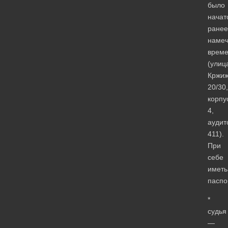
было
начат
ранее
намеч
време
(улиц
Кржиж
20/30,
корпу
4,
аудит
411).
При
себе
иметь
паспо
*
судья
—