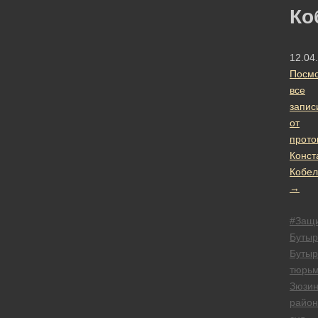
Ко
12.04
Посмо
все
запис
от
прото
Конст
Кобел
→
#Защ
Бутыр
Бутыр
тюрь
Зюзин
райо