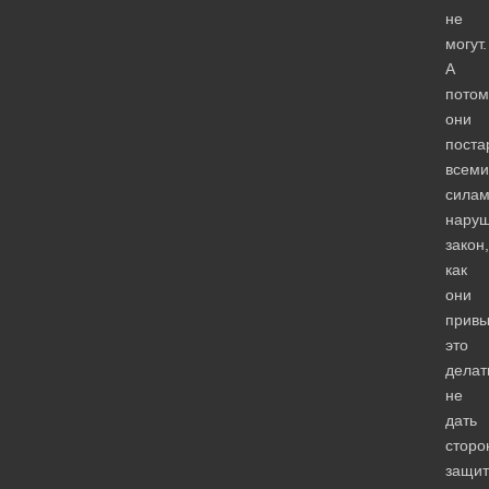
не
могут.
А
потом
они
поста
всеми
силам
нару
закон,
как
они
привы
это
делат
не
дать
сторо
защи