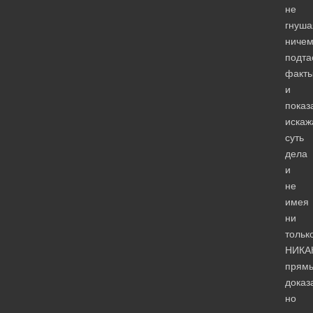
не
гнуша
ничем
подта
факт
и
показ
искаж
суть
дела
и
не
имея
ни
тольк
НИКА
прям
доказ
но