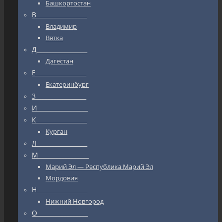
Башкортостан
В_________________
Владимир
Вятка
Д_________________
Дагестан
Е_________________
Екатеринбург
З_________________
И_________________
К_________________
Курган
Л_________________
М_________________
Марий Эл — Республика Марий Эл
Мордовия
Н_________________
Нижний Новгород
О_________________