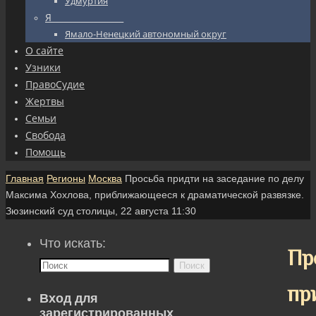
Удмуртия
Я_________________
Ямало-Ненецкий автономный округ
О сайте
Узники
ПравоСудие
Жертвы
Семьи
Свобода
Помощь
Главная
Регионы
Москва
Просьба придти на заседание по делу
Максима Хохлова, приближающееся к драматической развязке.
Зюзинский суд столицы, 22 августа 11:30
Что искать:
Пр
Поиск
пр
Вход для
зарегистрированных