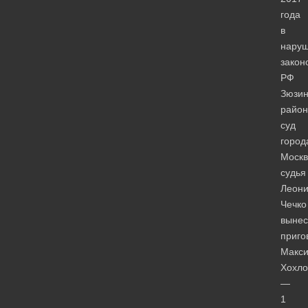
года
в
нару
закон
РФ
Зюзин
райо
суд
город
Москв
судья
Леон
Чечко
вынес
приго
Макс
Хохло
—
1