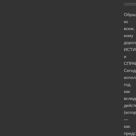
узник
Обра
ко
всем,
кому
дорог
ИСТИ
и
СПРА
Сегод
испол
год,
как
вслед
дейст
(кото
—
как
предс