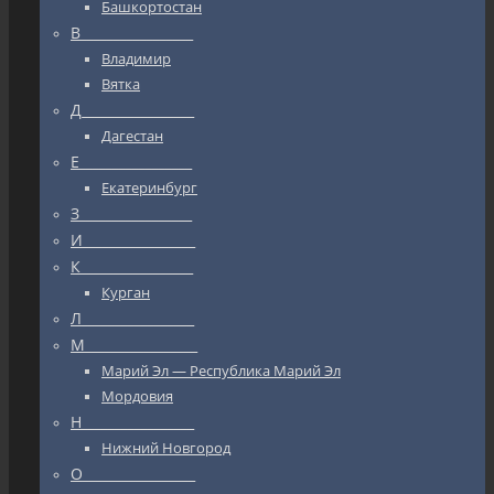
Башкортостан
В_________________
Владимир
Вятка
Д_________________
Дагестан
Е_________________
Екатеринбург
З_________________
И_________________
К_________________
Курган
Л_________________
М_________________
Марий Эл — Республика Марий Эл
Мордовия
Н_________________
Нижний Новгород
О_________________