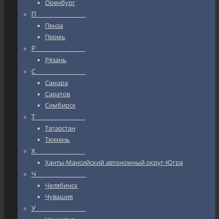
Оренбург
П_________________
Пенза
Пермь
Р_________________
Рязань
С_________________
Самара
Саратов
Симбирск
Т_________________
Татарстан
Тюмень
Х_________________
Ханты-Мансийский автономный округ-Югра
Ч_________________
Челябинск
Чувашия
У_________________