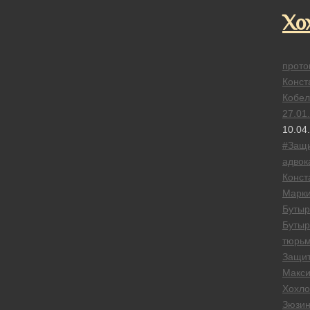
Хо
прото
Конст
Кобел
27.01
10.04
#Защ
адвок
Конст
Марк
Бутыр
Бутыр
тюрь
Защи
Макс
Хохло
Зюзин