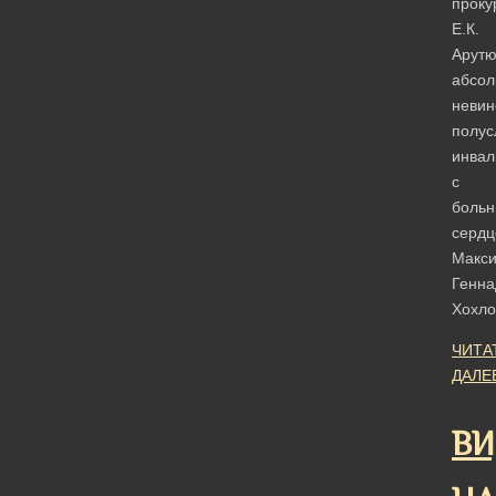
проку
Е.К.
Арутю
абсол
невин
полус
инвал
с
боль
серд
Макс
Генна
Хохл
ЧИТА
ДАЛЕ
ВИ