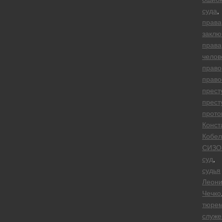
суда
,
права
заклю
права
челов
право
право
прест
прест
прото
Конст
Кобел
СИЗО
суд
,
судья
Леон
Чечко
тюре
служе