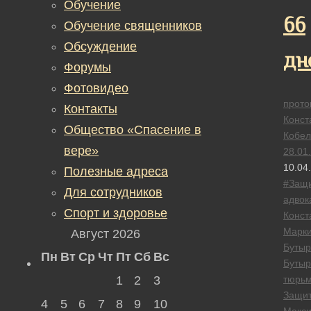
Обучение
66
Обучение священников
Обсуждение
дн
Форумы
Фотовидео
прото
Контакты
Конст
Общество «Спасение в
Кобел
вере»
28.01
10.04
Полезные адреса
#Защ
Для сотрудников
адвок
Спорт и здоровье
Конст
Марк
Август 2026
Бутыр
Пн
Вт
Ср
Чт
Пт
Сб
Вс
Бутыр
1
2
3
тюрь
Защи
4
5
6
7
8
9
10
Макс