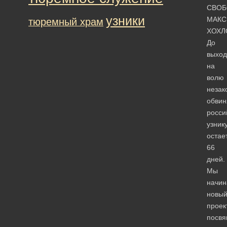
СВОБ
узники
МАКС
тюремный храм
ХОХЛ
До
выход
на
волю
незак
обви
росси
узник
остае
66
дней.
Мы
начи
новы
проект
посв