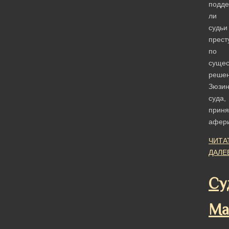
подде
ли
судьи
прест
по
сущес
реше
Зюзин
суда,
приня
афер
ЧИТА
ДАЛЕ
Су
Ма