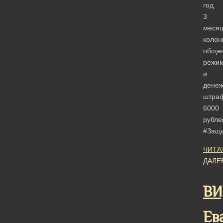
год
3
меся
колон
обще
режи
и
дене
штра
6000
рубле
#Защ
ЧИТА
ДАЛЕ
ВИ
Ев