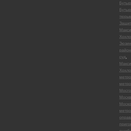
Бутыр
Бутыр
тюрь
Защи
Макс
Хохло
Зюзин
райо
суд
,
Макс
Хохло
метро
метро
Мосго
Москв
Моско
метро
оправ
приго
ошиб