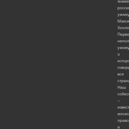
знаме
росси
узник
Макс
Хохло
Перв
непол
узнику
о
котор
говор
вся
стран
Наш
собес
–
извес
моско
право
и