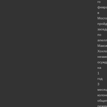
го
февр
в
Мосго
пройд
засед
по
апелл
Макс
Хохло
незак
осужд
на
1
год
3
меся
колон
обще
режи