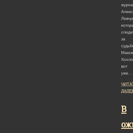
журна
Алекс
Левчу
котор
следи
за
судьб
Макс
Хохло
вот
уже…
ЧИТА
ДАЛЕ
В
ож