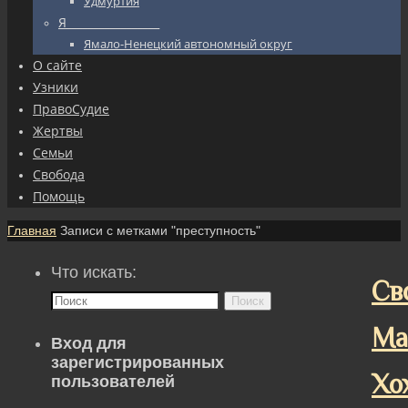
Удмуртия
Я_________________
Ямало-Ненецкий автономный округ
О сайте
Узники
ПравоСудие
Жертвы
Семьи
Свобода
Помощь
Главная
Записи с метками "преступность"
Что искать:
Св
Поиск
Ма
Вход для
зарегистрированных
Хо
пользователей