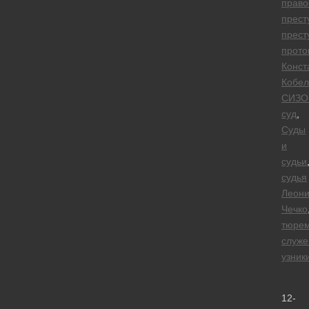
право
прест
прест
прото
Конст
Кобел
СИЗО
суд
,
Суды
и
судьи
судья
Леон
Чечко
тюре
служе
узник
12-