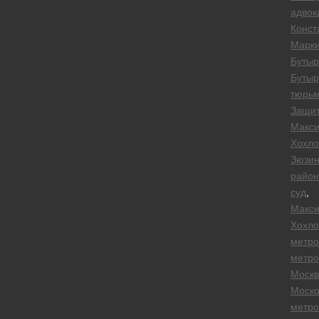
адвок
Конст
Марк
Бутыр
Бутыр
тюрь
Защи
Макс
Хохло
Зюзин
райо
суд
,
Макс
Хохло
метро
метро
Москв
Моско
метро