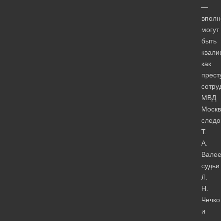
—
вполн
могут
быть
квали
как
прест
сотру
МВД
Москв
следо
Т.
А.
Валее
судьи
Л.
Н.
Чечко
и