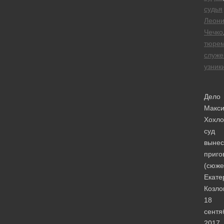
судья
Леон
Чечко
тюре
служе
узник
Дело
Макс
Хохло
суд
вынес
приго
(сюже
Екате
Козло
18
сентя
2017