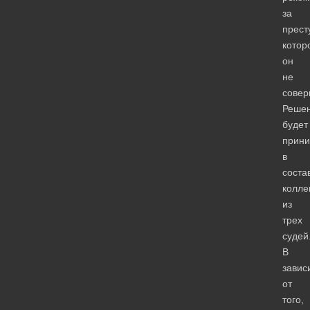
за
прест
котор
он
не
совер
Реше
будет
прини
в
соста
колле
из
трех
судей
В
завис
от
того,