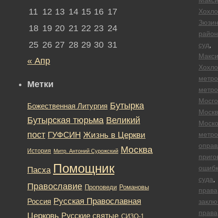
11
12
13
14
15
16
17
Хохло
Зюзин
18
19
20
21
22
23
24
райо
25
26
27
28
29
30
31
суд
,
Макс
« Апр
Хохло
метро
Метки
метро
Мосго
Бутырка
Божественная Литургия
Москв
Бутырская тюрьма
Великий
Моско
пост
ГУФСИН
Жизнь в Церкви
метро
оправ
Москва
История
Митр. Антоний Сурожский
приго
Помощник
ошиб
Пасха
суда
,
Православие
Романовы
Проповеди
права
Русская Православная
Россия
заклю
права
Церковь
Русские святые
СИЗО-1