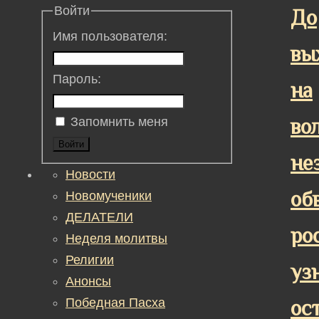
Войти
До
Имя пользователя:
вы
Пароль:
на
во
Запомнить меня
Войти
не
Новости
об
Новомученики
ДЕЛАТЕЛИ
ро
Неделя молитвы
Религии
уз
Анонсы
Победная Пасха
ос