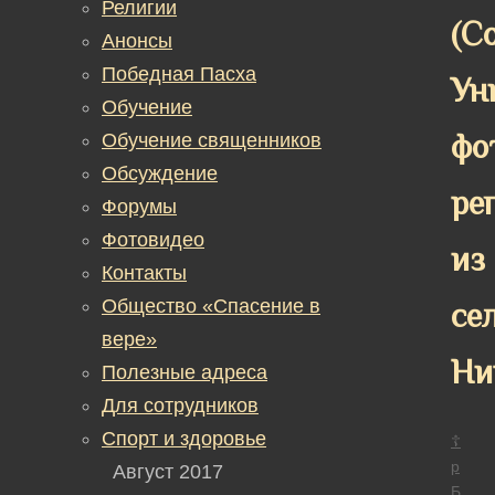
Религии
(С
Анонсы
Победная Пасха
Ун
Обучение
фо
Обучение священников
Обсуждение
ре
Форумы
Фотовидео
из
Контакты
Общество «Спасение в
се
вере»
Ни
Полезные адреса
Для сотрудников
Спорт и здоровье
☦
р
Август 2017
Б