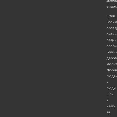
Донец
епарх
Отец
Зоси
облад
очень
редки
особ
Божи
даро
молит
Люби
людей
и
люди
шли
к
нему
за