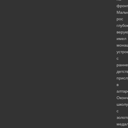
фронт
Мальч
рос
глубо
веру
имел
мона
устро
с
ранне
детст
присл
в
алтар
Оконч
школу
с
золот
медал