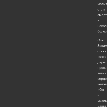
молит
отсту
смерт
и
неиз
болез
Отец
Зоси
стяжа
также
дары
прозо
знани
серде
челов
«Он
и
мысл
наши