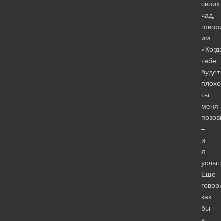
своих
чад,
говор
им:
«Когд
тебе
будет
плохо
ты
меня
позов
–
и
я
услыш
Еще
говор
как
бы
в