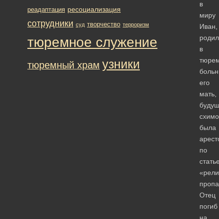
в
ресоциализация
реадаптация
миру
сотрудники
творчество
суд
терроризм
Иван,
родил
тюремное служение
в
тюре
узники
тюремный храм
больн
его
мать,
буду
схимо
была
арест
по
стать
«рели
пропа
Отец
погиб
на