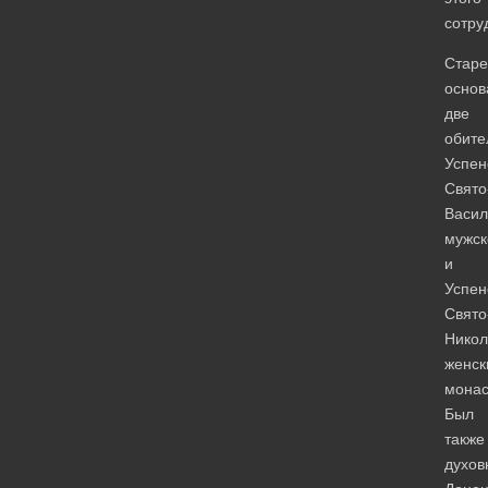
сотру
Старе
основ
две
обите
Успен
Свято
Васил
мужск
и
Успен
Свято
Никол
женск
монас
Был
также
духов