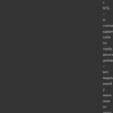
с
КГБ,
–
и,
слегк
удари
себя
по
горбу,
весел
добав
–
вот,
видиш
какой
у
меня
знак
от
этого