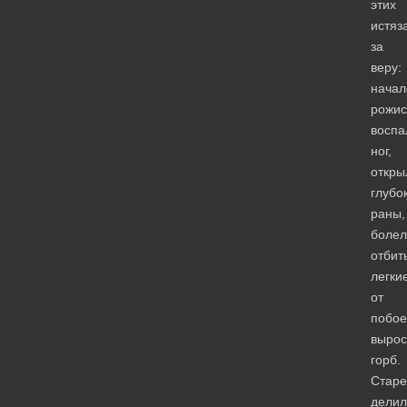
этих
истяз
за
веру:
начал
рожис
воспа
ног,
откры
глубо
раны,
болел
отбит
легки
от
побое
вырос
горб.
Старе
делил