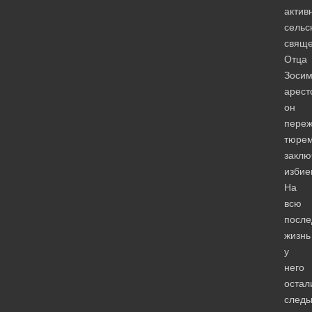
актив
сельс
свяще
Отца
Зосим
арест
он
пере
тюре
заклю
избие
На
всю
посл
жизнь
у
него
остал
след