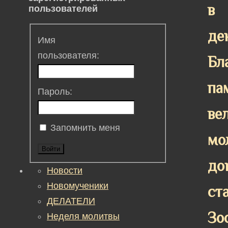
в
пользователей
де
Имя
пользователя:
Бл
па
Пароль:
ве
Запомнить меня
мо
Войти
до
Новости
Новомученики
ст
ДЕЛАТЕЛИ
Зо
Неделя молитвы