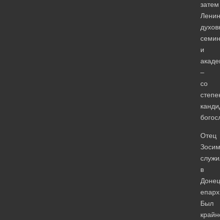
затем
Ленин
духов
семи
и
акад
–
со
степе
канди
богос
Отец
Зоси
служи
в
Донец
епарх
Был
крайн