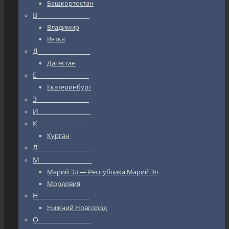
Башкортостан
В_________________
Владимир
Вятка
Д_________________
Дагестан
Е_________________
Екатеринбург
З_________________
И_________________
К_________________
Курган
Л_________________
М_________________
Марий Эл — Республика Марий Эл
Мордовия
Н_________________
Нижний Новгород
О_________________