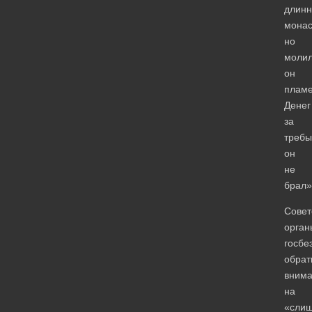
длинн
монас
но
моли
он
плам
Денег
за
требы
он
не
брал»
Совет
орган
госбе
обрат
вним
на
«сли