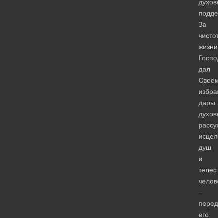
духов
подде
За
чисто
жизни
Госпо
дал
Свое
избра
дары
духов
рассу
исцел
душ
и
телес
челов
–
перед
его