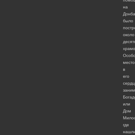
на
Донба
было
постр
около
десят
храмо
Особ
место
в
его
сердц
заним
Богад
или
Дом
Милос
где
нашл