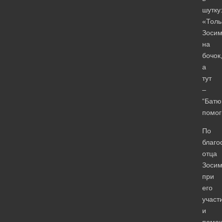
шутку
«Толь
Зоси
на
бочок
а
тут
–
“Батю
помог
По
благо
отца
Зосим
при
его
участ
и
помо