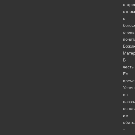
старе
относ
к
богос
очень
почит
Божи
Матер
В
честь
Ее
прече
Успен
он
назва
основ
им
обите
–