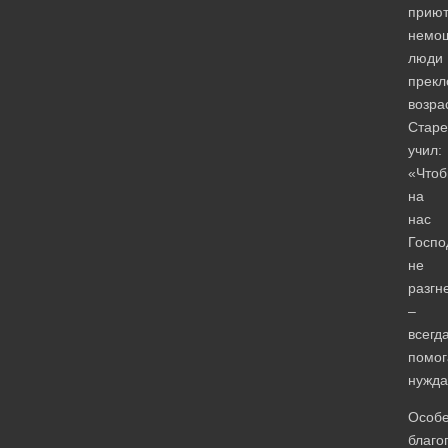
прию
немо
люди
прекл
возра
Старе
учил:
«Что
на
нас
Госпо
не
разгн
–
всегд
помог
нужд
Особ
благо