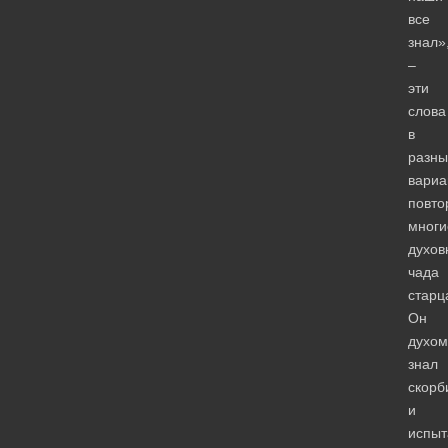
все
знал»
–
эти
слова
в
разны
вариа
повто
многи
духов
чада
старц
Он
духом
знал
скорб
и
испыт