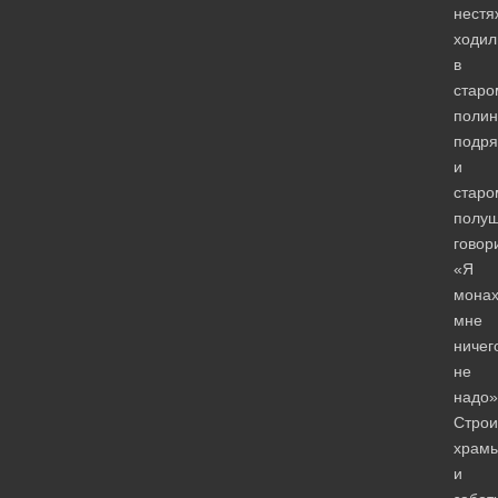
нестя
ходил
в
старо
поли
подря
и
старо
полуш
говор
«Я
монах
мне
ничег
не
надо»
Строи
храм
и