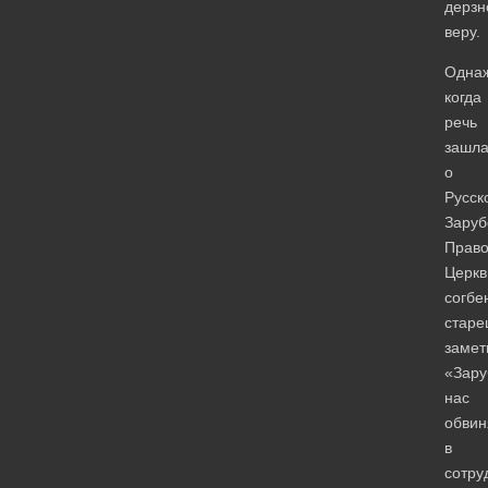
дерзн
веру.
Одна
когда
речь
зашл
о
Русск
Заруб
Право
Церкв
согбе
старе
замет
«Зару
нас
обвин
в
сотру