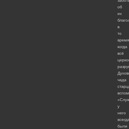
забот
об
их
благо
в
то
время
когда
всё
церко
разру
Духов
чада
старц
вспом
«Слу
у
него
всегд
были