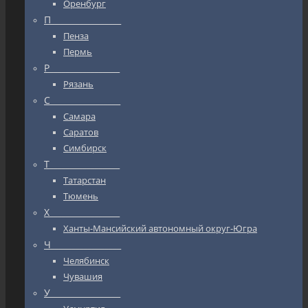
Оренбург
П_________________
Пенза
Пермь
Р_________________
Рязань
С_________________
Самара
Саратов
Симбирск
Т_________________
Татарстан
Тюмень
Х_________________
Ханты-Мансийский автономный округ-Югра
Ч_________________
Челябинск
Чувашия
У_________________