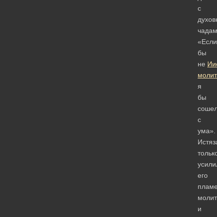
с
духо
чадам
«Если
бы
не
Ии
молит
я
бы
соше
с
ума».
Истяз
тольк
усили
его
плам
молит
и