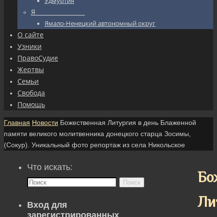
Удмуртия
Я_________________
Ямало-Ненецкий автономный округ
О сайте
Узники
ПравоСудие
Жертвы
Семьи
Свобода
Помощь
Главная
Новости
Божественная Литургия в день Блаженной
памяти великого молитвенника донецкого старца Зосимы,
(Сокур). Уникальный фото репортаж из села Никольское
Что искать:
Бо
Поиск
Ли
Вход для
зарегистрированных