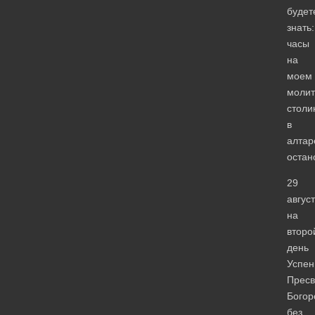
будет
знать:
часы
на
моем
моли
столи
в
алтар
остан
29
август
на
второ
день
Успен
Пресв
Богор
без