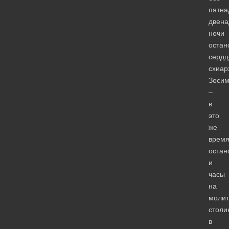
пятна
двена
ночи
остан
сердц
схиар
Зоси
–
в
это
же
врем
остан
и
часы
на
моли
столи
в