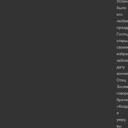
Успен
было
его
люби
празд
Госпо
откры
своем
избра
забла
дату
кончи
Отец
Зоси
говор
брати
«Когд
я
умру,
вы