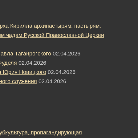
рха Кирилла архипастырям, пастырям,
м чадам Русской Православной Церкви
авла Таганрогского
02.04.2026
Фуделя
02.04.2026
а Юрия Новицкого
02.04.2026
ного служения
02.04.2026
субкультура, пропагандирующая