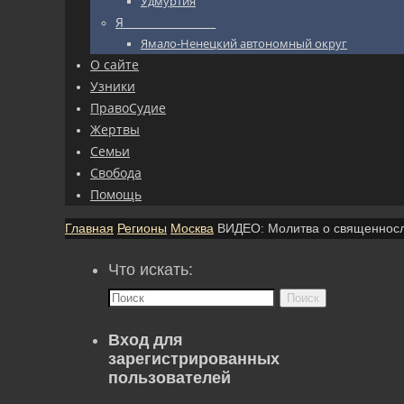
Удмуртия
Я_________________
Ямало-Ненецкий автономный округ
О сайте
Узники
ПравоСудие
Жертвы
Семьи
Свобода
Помощь
Главная
Регионы
Москва
ВИДЕО: Молитва о священносл
Что искать:
Поиск
Вход для
зарегистрированных
пользователей