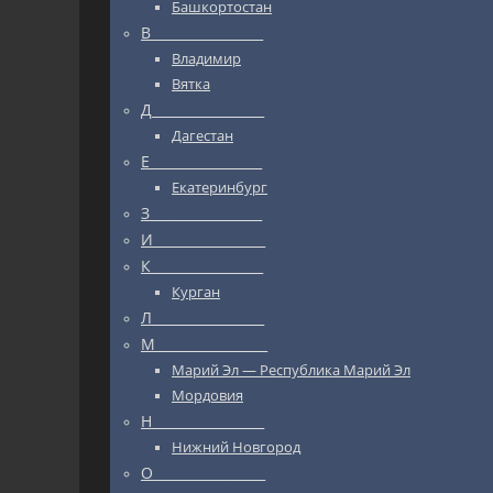
Башкортостан
В_________________
Владимир
Вятка
Д_________________
Дагестан
Е_________________
Екатеринбург
З_________________
И_________________
К_________________
Курган
Л_________________
М_________________
Марий Эл — Республика Марий Эл
Мордовия
Н_________________
Нижний Новгород
О_________________