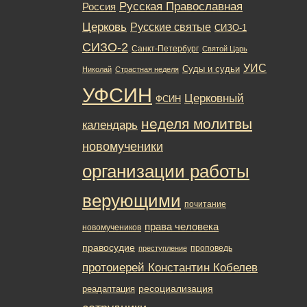
Русская Православная
Россия
Церковь
Русские святые
СИЗО-1
СИЗО-2
Санкт-Петербург
Святой Царь
УИС
Суды и судьи
Николай
Страстная неделя
УФСИН
Церковный
ФСИН
неделя молитвы
календарь
новомученики
организации работы
верующими
почитание
права человека
новомучеников
правосудие
проповедь
преступление
протоиерей Константин Кобелев
ресоциализация
реадаптация