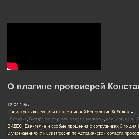
О плагине протоиерей Конста
12.04.1957
Посмотреть все записи от протоиерей Константин Кобелев
→
Бутырка
,
Бутырская тюрьма
,
неделя молитвы
,
седьмой день
,
ВИДЕО: Евангелие и особые прошения о сотрудниках 6-го дня
В учреждениях УФСИН России по Астраханской области прохо