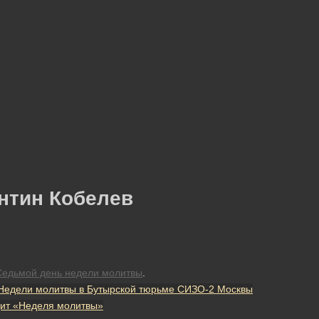
нтин Кобелев
Седьмой день недели молитвы
.
 Недели молитвы в Бутырской тюрьме СИЗО-2 Москвы
дит «Неделя молитвы»