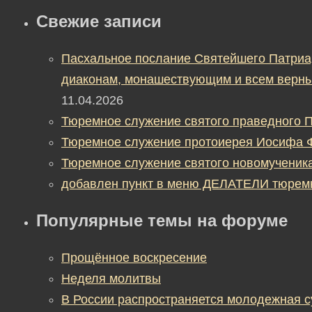
Свежие записи
Пасхальное послание Святейшего Патриа
диаконам, монашествующим и всем верны
11.04.2026
Тюремное служение святого праведного П
Тюремное служение протоиерея Иосифа 
Тюремное служение святого новомученик
добавлен пункт в меню ДЕЛАТЕЛИ тюрем
Популярные темы на форуме
Прощённое воскресение
Неделя молитвы
В России распространяется молодежная 