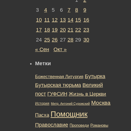
3
4
5
6
7
8
9
10
11
12
13
14
15
16
17
18
19
20
21
22
23
24
25
26
27
28
29
30
« Сен
Окт »
Метки
Бутырка
Божественная Литургия
Бутырская тюрьма
Великий
пост
ГУФСИН
Жизнь в Церкви
Москва
История
Митр. Антоний Сурожский
Помощник
Пасха
Православие
Романовы
Проповеди