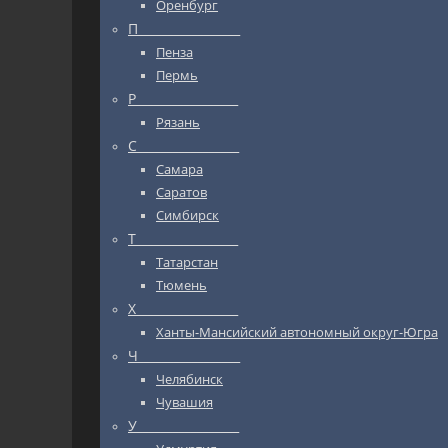
Оренбург
П_________________
Пенза
Пермь
Р_________________
Рязань
С_________________
Самара
Саратов
Симбирск
Т_________________
Татарстан
Тюмень
Х_________________
Ханты-Мансийский автономный округ-Югра
Ч_________________
Челябинск
Чувашия
У_________________