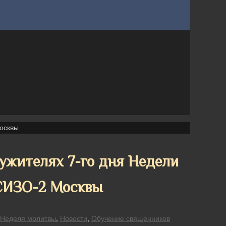
осквы
ужителях 7-го дня Недели
СИЗО-2 Москвы
Неделя молитвы
,
Новости
,
Обучение священников