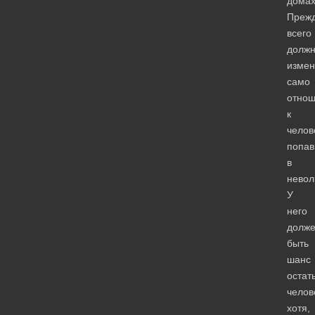
домах
Преж
всего
долж
измен
само
отно
к
челов
попа
в
невол
У
него
долж
быть
шанс
остат
челов
хотя,