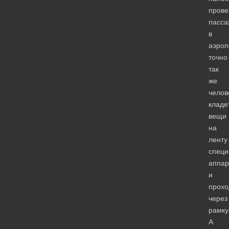
прове
пасса
в
аэроп
точно
так
же
челов
кладе
вещи
на
ленту
специ
аппар
и
прохо
через
рамку
А