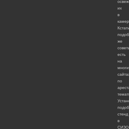
освеж
их
в
камер
Кстат
подо
же
совет
есть
на
многи
сайта
по
арест
темат
Устан
подо
стенд
в
СИЗО