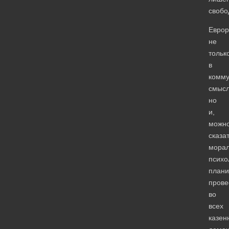
свобо
Еврор
не
тольк
в
комм
смысл
но
и,
можн
сказат
морал
психо
плани
прове
во
всех
казен