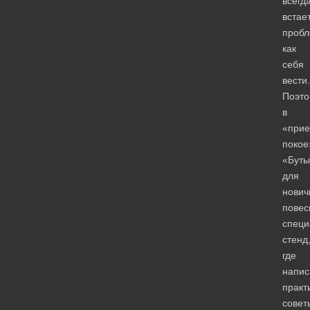
всегд
встае
пробл
как
себя
вести.
Поэто
в
«при
покое
«Буты
для
нович
повес
специ
стенд
где
напи
практ
совет