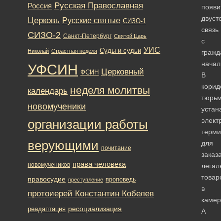
Русская Православная
Россия
появи
двуст
Церковь
Русские святые
СИЗО-1
связь
СИЗО-2
Санкт-Петербург
Святой Царь
с
УИС
Суды и судьи
Николай
Страстная неделя
гражд
начал
УФСИН
Церковный
ФСИН
В
корид
неделя молитвы
календарь
тюрь
новомученики
устан
элект
организации работы
терм
верующими
для
почитание
заказ
права человека
новомучеников
легал
товар
правосудие
проповедь
преступление
в
протоиерей Константин Кобелев
камер
ресоциализация
реадаптация
А