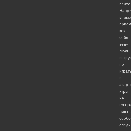
психо
Напри
внима
присм
как
себя
ведут
люди
вокруг
не
играт
в
азарт
игры,
не
говор
лишне
особо
следи