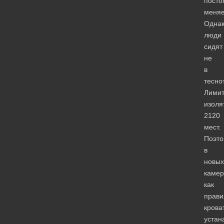
посто
меняе
Одна
люди
сидят
не
в
тесно
Лими
изоля
2120
мест.
Поэто
в
новых
камер
как
прави
крова
устан