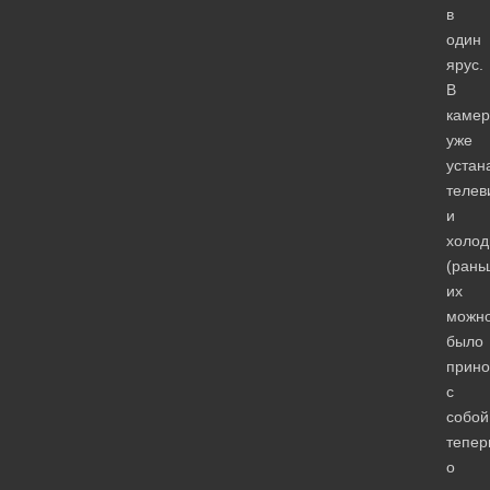
в
один
ярус.
В
камер
уже
устан
телев
и
холод
(рань
их
можн
было
прино
с
собой
тепер
о