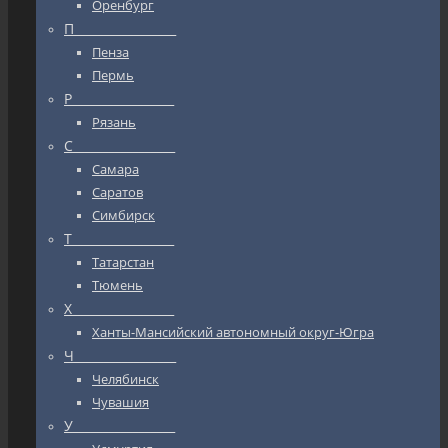
Оренбург
П_________________
Пенза
Пермь
Р_________________
Рязань
С_________________
Самара
Саратов
Симбирск
Т_________________
Татарстан
Тюмень
Х_________________
Ханты-Мансийский автономный округ-Югра
Ч_________________
Челябинск
Чувашия
У_________________