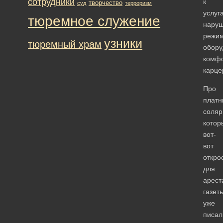
сотрудники
к
творчество
суд
терроризм
услуг
тюремное служение
наруш
режи
узники
тюремный храм
обору
комф
карце
Про
платн
соляр
котор
вот-
вот
откро
для
арест
газет
уже
писал