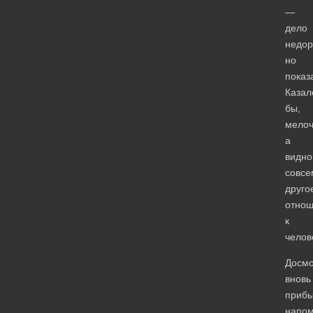
—
дело
недор
но
показ
Казал
бы,
мелоч
а
видно
совсе
друго
отно
к
челов
Досмо
вновь
приб
напом