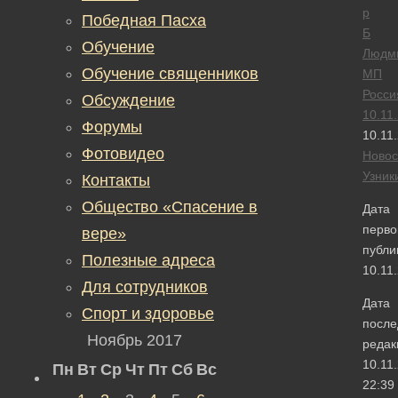
р
Победная Пасха
Б
Обучение
Людм
Обучение священников
МП
Росси
Обсуждение
10.11
Форумы
10.11
Фотовидео
Новос
Узник
Контакты
Общество «Спасение в
Дата
перво
вере»
публи
Полезные адреса
10.11
Для сотрудников
Дата
Спорт и здоровье
после
Ноябрь 2017
редак
10.11
Пн
Вт
Ср
Чт
Пт
Сб
Вс
22:39