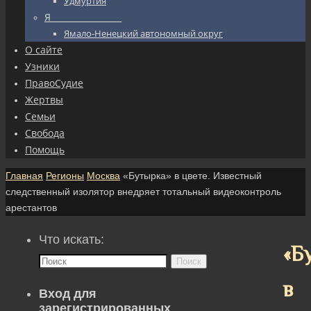
Удмуртия
Я_________________
Ямало-Ненецкий автономный округ
О сайте
Узники
ПравоСудие
Жертвы
Семьи
Свобода
Помощь
Главная
Регионы
Москва
«Бутырка» в цвете. Известный
следственный изолятор внедряет тотальный видеоконтроль
арестантов
Что искать:
«Б
Поиск
в
Вход для
зарегистрированных