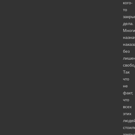
кого-
то
закры
дела.
Мног
назна
наказ
без
лише
свобо
Так
что
не
факт,
что
всех
этих
люде
стоил
закры