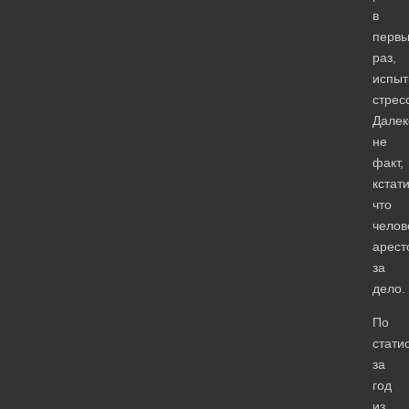
в
перв
раз,
испыт
стрес
Далек
не
факт,
кстати
что
челов
арест
за
дело.
По
стати
за
год
из