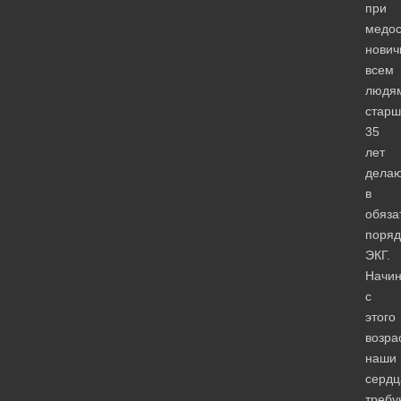
при
медо
нович
всем
людя
старш
35
лет
дела
в
обяза
поряд
ЭКГ.
Начи
с
этого
возра
наши
сердц
требу