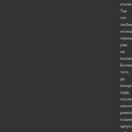
отклю
Так
что
люби
ночн
сери
уже
не
посмо
Боле
того,
до
конца
года,
после
оконч
ремон
плани
запус