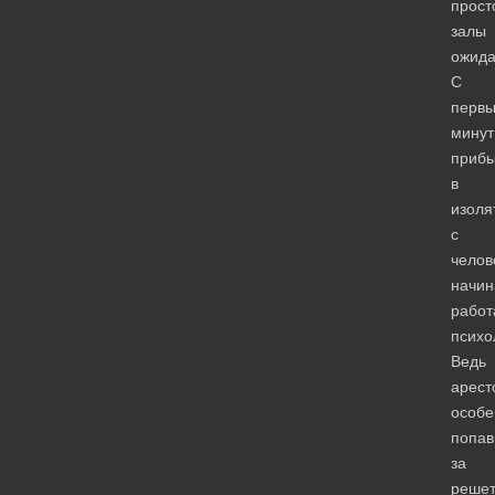
прост
залы
ожида
С
первы
минут
прибы
в
изоля
с
челов
начин
работ
психо
Ведь
арест
особе
попа
за
решет