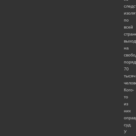
следс
изоля
по
всей
стран
выход
на
свобо
поряд
70
тысяч
челов
Кого-
то
из
них
оправ
суд.
У