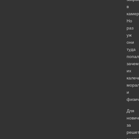
в
камер
Но
раз
уж
они
туда
попал
зачем
их
калеч
мора
и
физич
Для
нович
за
решет