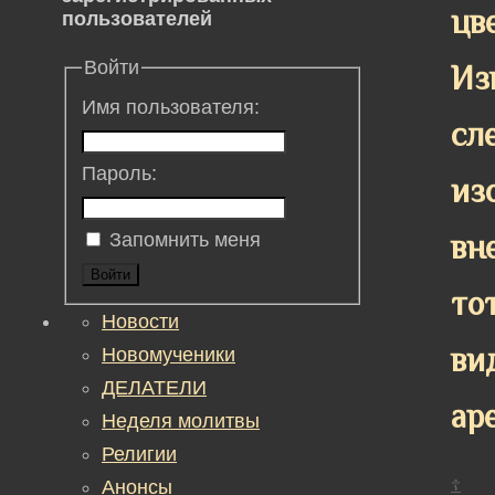
цв
пользователей
Войти
Из
Имя пользователя:
сл
Пароль:
из
вн
Запомнить меня
Войти
то
Новости
ви
Новомученики
ДЕЛАТЕЛИ
ар
Неделя молитвы
Религии
Анонсы
☦