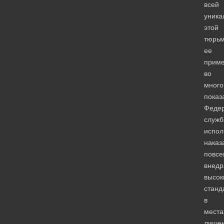
всей
уника
этой
тюрь
ее
прим
во
мног
показ
Феде
служб
испол
наказ
повсе
внедр
высок
станд
в
места
лише