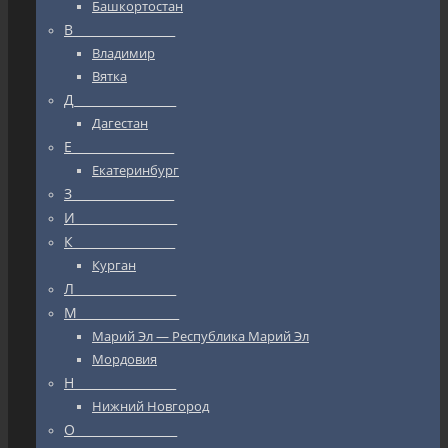
Башкортостан
В_________________
Владимир
Вятка
Д_________________
Дагестан
Е_________________
Екатеринбург
З_________________
И_________________
К_________________
Курган
Л_________________
М_________________
Марий Эл — Республика Марий Эл
Мордовия
Н_________________
Нижний Новгород
О_________________