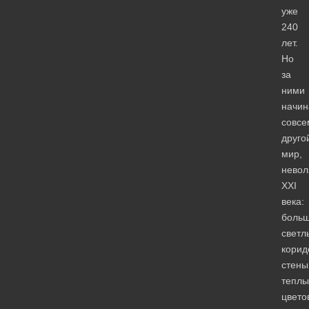
уже
240
лет.
Но
за
ними
начин
совсе
друго
мир,
невол
XXI
века:
боль
светл
корид
стены
теплы
цвето