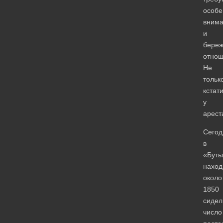
особе
вним
и
береж
отнош
Не
тольк
кстати
у
арест
Сегод
в
«Буты
наход
около
1850
сидел
число