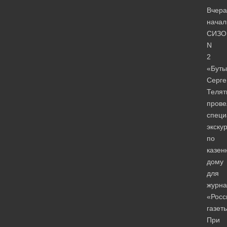
Вчера
начал
СИЗО
N
2
«Буты
Серге
Телят
прове
специ
экску
по
казен
дому
для
журна
«Росс
газет
При