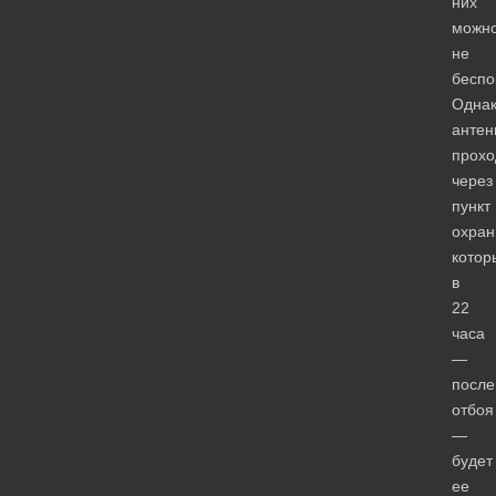
них
можн
не
беспо
Одна
антен
прохо
через
пункт
охран
котор
в
22
часа
—
после
отбоя
—
будет
ее