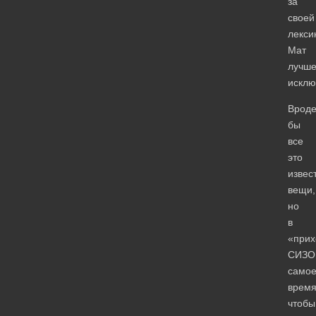
за
своей
лекси
Мат
лучш
исклю
Врод
бы
все
это
извес
вещи,
но
в
«прих
СИЗО
само
время
чтобы