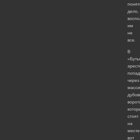
понят
дело,
воспо
им
не
все.
В
«Буты
арест
попад
через
масс
дубов
ворот
котор
стоят
на
месте
вот