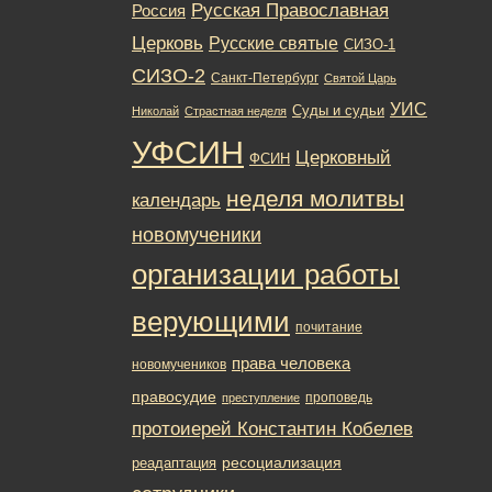
Русская Православная
Россия
Церковь
Русские святые
СИЗО-1
СИЗО-2
Санкт-Петербург
Святой Царь
УИС
Суды и судьи
Николай
Страстная неделя
УФСИН
Церковный
ФСИН
неделя молитвы
календарь
новомученики
организации работы
верующими
почитание
права человека
новомучеников
правосудие
проповедь
преступление
протоиерей Константин Кобелев
ресоциализация
реадаптация