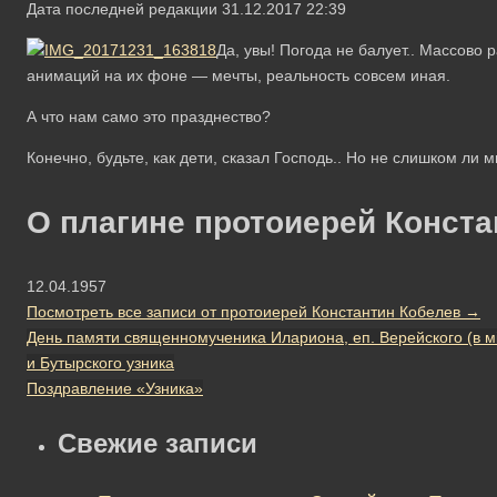
Дата последней редакции 31.12.2017 22:39
Да, увы! Погода не балует.. Массово
анимаций на их фоне — мечты, реальность совсем иная.
А что нам само это празднество?
Конечно, будьте, как дети, сказал Господь.. Но не слишком ли 
О плагине протоиерей Конста
12.04.1957
Посмотреть все записи от протоиерей Константин Кобелев
→
День памяти священномученика Илариона, еп. Верейского (в м
и Бутырского узника
Поздравление «Узника»
Свежие записи