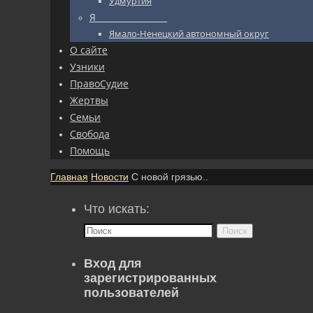
Удмуртия
Я_________________
Ямало-Ненецкий автономный округ
О сайте
Узники
ПравоСудие
Жертвы
Семьи
Свобода
Помощь
Главная
Новости
С новой грязью..
Что искать:
Поиск
Вход для
зарегистрированных
пользователей