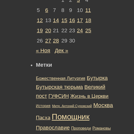
5
6
7
8
9
10
11
12
13
14
15
16
17
18
19
20
21
22
23
24
25
26
27
28
29
30
« Ноя
Дек »
Метки
Бутырка
Божественная Литургия
Бутырская тюрьма
Великий
пост
ГУФСИН
Жизнь в Церкви
Москва
История
Митр. Антоний Сурожский
Помощник
Пасха
Православие
Романовы
Проповеди