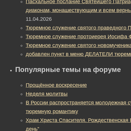
Пасхальное послание Святейшего Патриа
диаконам, монашествующим и всем верны
11.04.2026
Тюремное служение святого праведного П
Тюремное служение протоиерея Иосифа 
Тюремное служение святого новомученик
добавлен пункт в меню ДЕЛАТЕЛИ тюрем
Популярные темы на форуме
Прощённое воскресение
Неделя молитвы
В России распространяется молодежная 
тюремную романтику
Храм Христа Спасителя. Рождественская
день”