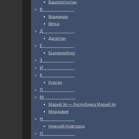
Башкортостан
В_________________
Владимир
Вятка
Д_________________
Дагестан
Е_________________
Екатеринбург
З_________________
И_________________
К_________________
Курган
Л_________________
М_________________
Марий Эл — Республика Марий Эл
Мордовия
Н_________________
Нижний Новгород
О_________________