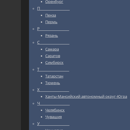
Оренбург
П_________________
Пенза
Пермь
Р_________________
Рязань
С_________________
Самара
Саратов
Симбирск
Т_________________
Татарстан
Тюмень
Х_________________
Ханты-Мансийский автономный округ-Югра
Ч_________________
Челябинск
Чувашия
У_________________