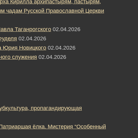
рха Кирилла архипастырям, пастырям,
м чадам Русской Православной Церкви
авла Таганрогского
02.04.2026
Фуделя
02.04.2026
а Юрия Новицкого
02.04.2026
ного служения
02.04.2026
субкультура, пропагандирующая
 Патриаршая ёлка. Мистерия “Особенный