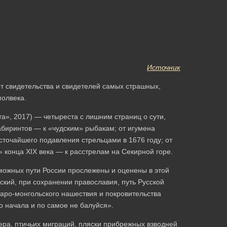
Источник
т свидетельства и свидетелей самых страшных,
полвека.
та», 2017) — четыреста с лишним страниц о сути,
абиринтов — к «чудским» рыбакам; от игумена
сточайшего подавления стрельцами в 1676 году; от
» конца XIX века — к расстрелам на Секирной горе.
можных пути России прослежены и оценены в этой
нский, при сохранении православия, путь Русской
таро-монгольского нашествия и покровительства
 начала и по самое не балуйся».
вера, птичьих миграций, пляски прибрежных взводней