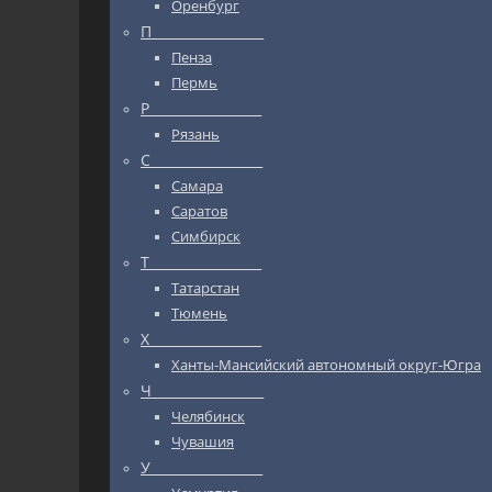
Оренбург
П_________________
Пенза
Пермь
Р_________________
Рязань
С_________________
Самара
Саратов
Симбирск
Т_________________
Татарстан
Тюмень
Х_________________
Ханты-Мансийский автономный округ-Югра
Ч_________________
Челябинск
Чувашия
У_________________