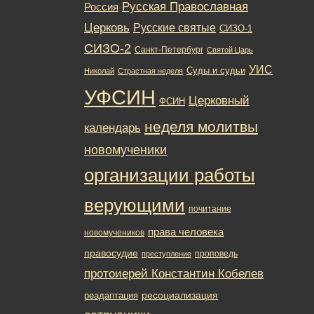
Русская Православная
Россия
Церковь
Русские святые
СИЗО-1
СИЗО-2
Санкт-Петербург
Святой Царь
УИС
Суды и судьи
Николай
Страстная неделя
УФСИН
Церковный
ФСИН
неделя молитвы
календарь
новомученики
организации работы
верующими
почитание
права человека
новомучеников
правосудие
проповедь
преступление
протоиерей Константин Кобелев
ресоциализация
реадаптация