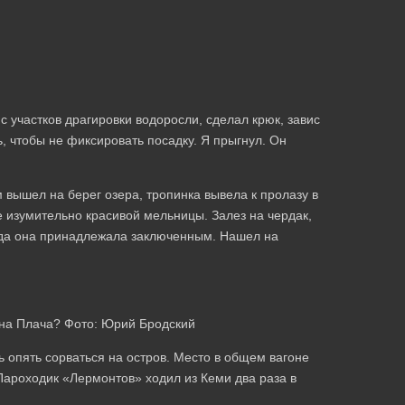
с участков драгировки водоросли, сделал крюк, завис
, чтобы не фиксировать посадку. Я прыгнул. Он
м вышел на берег озера, тропинка вывела к пролазу в
е изумительно красивой мельницы. Залез на чердак,
огда она принадлежала заключенным. Нашел на
ена Плача? Фото: Юрий Бродский
 опять сорваться на остров. Место в общем вагоне
 Пароходик «Лермонтов» ходил из Кеми два раза в