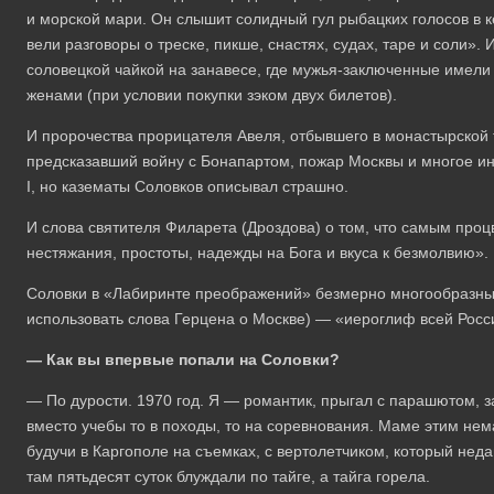
и морской мари. Он слышит солидный гул рыбацких голосов в к
вели разговоры о треске, пикше, снастях, судах, таре и соли». 
соловецкой чайкой на занавесе, где мужья-заключенные имели
женами (при условии покупки зэком двух билетов).
И пророчества прорицателя Авеля, отбывшего в монастырской
предсказавший войну с Бонапартом, пожар Москвы и многое 
I, но казематы Соловков описывал страшно.
И слова святителя Филарета (Дроздова) о том, что самым про
нестяжания, простоты, надежды на Бога и вкуса к безмолвию».
Соловки в «Лабиринте преображений» безмерно многообразны. 
использовать слова Герцена о Москве) — «иероглиф всей Росс
— К
ак вы впервые попали на Соловки?
— По дурости. 1970 год. Я — романтик, прыгал с парашютом, 
вместо учебы то в походы, то на соревнования. Маме этим не
будучи в Каргополе на съемках, с вертолетчиком, который нед
там пятьдесят суток блуждали по тайге, а тайга горела.