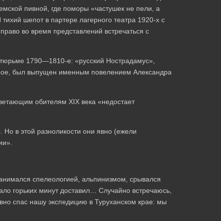
емской пивной, где поморы «частушек не пели, а
И тихий шепот в партере лагерного театра 1920-х с
 право во время представлений встречаться с
 тюрьме 1790—1810-е: «русский Нострадамус»,
иное, был выпущен именным повелением Александра
цветающим обителям XIX века «недостает
Но в этой разноликости они явно (ежели
ии».
занимался спелеологией, альпинизмом, срывался
мало горьких минут доставил… Случайно встречаюсь,
авно спас нашу экспедицию в Туруханском крае: мы