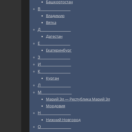
Башкортостан
В_________________
Владимир
Вятка
Д_________________
Дагестан
Е_________________
Екатеринбург
З_________________
И_________________
К_________________
Курган
Л_________________
М_________________
Марий Эл — Республика Марий Эл
Мордовия
Н_________________
Нижний Новгород
О_________________