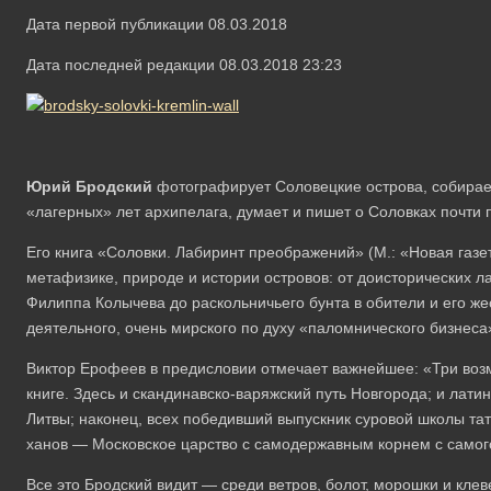
Дата первой публикации 08.03.2018
Дата последней редакции 08.03.2018 23:23
Юрий Бродский
фотографирует Соловецкие острова, собирае
«лагерных» лет архипелага, думает и пишет о Соловках почти 
Его книга «Соловки. Лабиринт преображений» (М.: «Новая газе
метафизике, природе и истории островов: от доисторических л
Филиппа Колычева до раскольничьего бунта в обители и его же
деятельного, очень мирского по духу «паломнического бизнеса
Виктор Ерофеев в предисловии отмечает важнейшее: «Три воз
книге. Здесь и скандинавско-варяжский путь Новгорода; и лати
Литвы; наконец, всех победивший выпускник суровой школы та
ханов — Московское царство с самодержавным корнем с самого
Все это Бродский видит — среди ветров, болот, морошки и кле