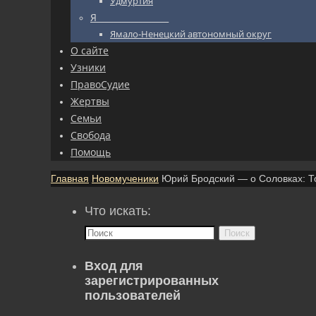
Удмуртия
Я_________________
Ямало-Ненецкий автономный округ
О сайте
Узники
ПравоСудие
Жертвы
Семьи
Свобода
Помощь
Главная
Новомученики
Юрий Бродский — о Соловках: Т
Что искать:
Поиск
Вход для
зарегистрированных
пользователей