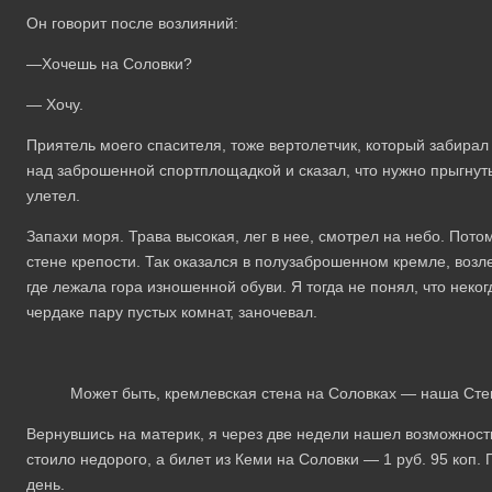
Он говорит после возлияний:
—Хочешь на Соловки?
— Хочу.
Приятель моего спасителя, тоже вертолетчик, который забирал 
над заброшенной спортплощадкой и сказал, что нужно прыгнуть
улетел.
Запахи моря. Трава высокая, лег в нее, смотрел на небо. Пото
стене крепости. Так оказался в полузаброшенном кремле, возл
где лежала гора изношенной обуви. Я тогда не понял, что нек
чердаке пару пустых комнат, заночевал.
Может быть, кремлевская стена на Соловках — наша Ст
Вернувшись на материк, я через две недели нашел возможность
стоило недорого, а билет из Кеми на Соловки — 1 руб. 95 коп.
день.