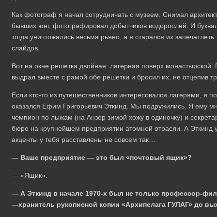
Как фотограф я начал сотрудничать с музеем. Снимал архитект
бывших юнг, фотографировал добытчиков водорослей. И буква
тогда уничтожались весьма рьяно, а я старался их запечатлеть
слайдов.
Вот на окне решетка двойная: лагерная поверх монастырской. 
выдрал вместе с рамой обе решетки и бросил их, не отцепив тро
Если кто-то из путешественников интересовался лагерями, я п
оказался Ефим Григорьевич Эткинд. Мы подружились. Я ему мног
чемпион по лыжам (на Анзер зимой хожу в одиночку) и секрета
бюро на крупнейшем предприятии атомной отрасли. А Эткинд у
акценты у тебя расставлены не совсем так…
— Ваше предприятие — это был «почтовый ящик»?
— «Ящик».
—
А Эткинд в начале 1970-х был не только профессор-фил
—хранитель рукописной копии
«Архипелага ГУЛАГ» до вы