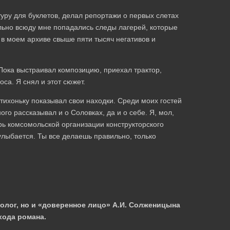
уру для буклетов, делал репортажи о первых слетах
льно всюду мне попадались следы лагерей, которые
: в моем архиве свыше пяти тысяч негативов и
Пока выстраивал композицию, приехал трактор,
са. Я снял и этот сюжет.
отихоньку показывал свои находки. Среди моих гостей
о рассказывал и о Соловках, да и о себе. Я, мол,
рь комсомольской организации конструкторского
лыбается. Ты все делаешь правильно, только
олог, но и «доверенное лицо» А.И. Солженицына
хода романа.