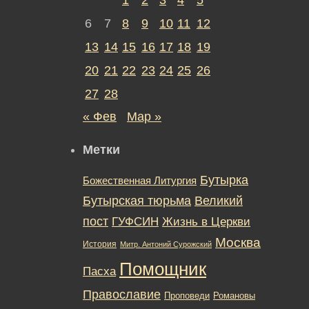
6
7
8
9
10
11
12
13
14
15
16
17
18
19
20
21
22
23
24
25
26
27
28
« Фев
Мар »
Метки
Бутырка
Божественная Литургия
Бутырская тюрьма
Великий
пост
ГУФСИН
Жизнь в Церкви
Москва
История
Митр. Антоний Сурожский
Помощник
Пасха
Православие
Романовы
Проповеди