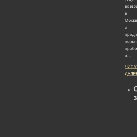
возвр
в
Москв
и
предп
попыт
пробр
в…
ЧИТА
ДАЛЕ