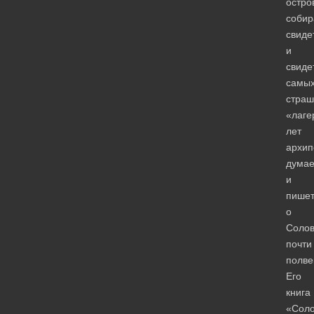
остро
собир
свиде
и
свиде
самы
страш
«лаге
лет
архип
думае
и
пише
о
Солов
почти
полве
Его
книга
«Соло