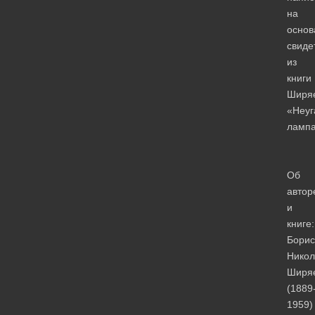
на
основ
свиде
из
книги
Ширя
«Неуг
ламп
Об
автор
и
книге:
Борис
Никол
Ширя
(1889
1959)