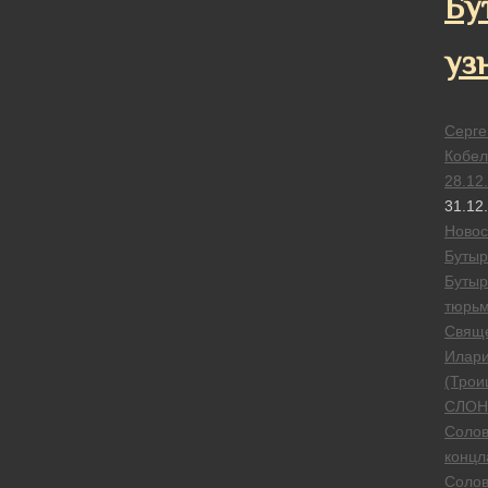
Бу
уз
Серге
Кобел
28.12
31.12
Новос
Бутыр
Бутыр
тюрь
Свящ
Илар
(Трои
СЛОН
Солов
концл
Солов