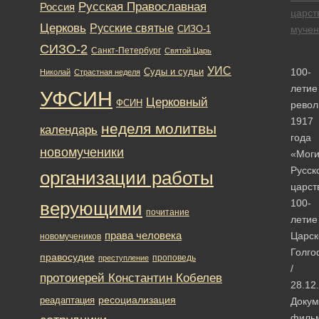
Русская Православная
Россия
царст
Церковь
Русские святые
мучен
СИЗО-1
СИЗО-2
Санкт-Петербург
Святой Царь
УИС
100-
Суды и судьи
Николай
Страстная неделя
летие
УФСИН
Церковный
ФСИН
рево
1917
неделя молитвы
календарь
года
новомученики
«Мог
Русск
организации работы
царст
100-
верующими
почитание
летие
права человека
Царск
новомучеников
Голг
правосудие
проповедь
преступление
/
протоиерей Константин Кобелев
28.12
ресоциализация
реадаптация
Докум
филь