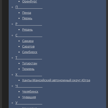
Оренбург
П_________________
Пенза
Пермь
Р_________________
Рязань
С_________________
Самара
Саратов
Симбирск
Т_________________
Татарстан
Тюмень
Х_________________
Ханты-Мансийский автономный округ-Югра
Ч_________________
Челябинск
Чувашия
У_________________