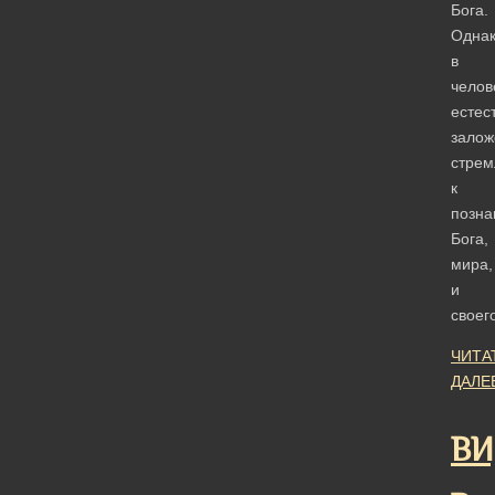
Бога.
Одна
в
челов
естес
залож
стрем
к
позн
Бога,
мира,
и
свое
ЧИТА
ДАЛЕ
ВИ