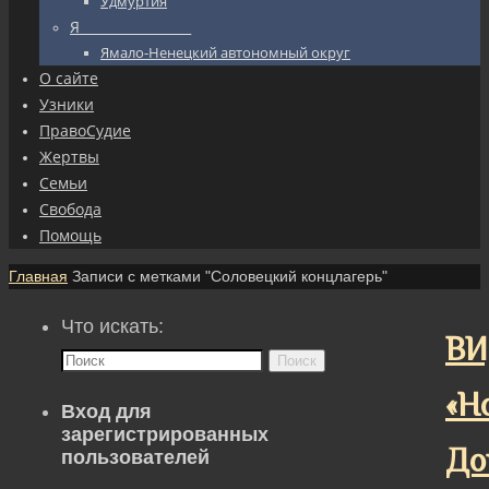
Удмуртия
Я_________________
Ямало-Ненецкий автономный округ
О сайте
Узники
ПравоСудие
Жертвы
Семьи
Свобода
Помощь
Главная
Записи с метками "Соловецкий концлагерь"
Что искать:
ВИ
Поиск
«Н
Вход для
зарегистрированных
До
пользователей