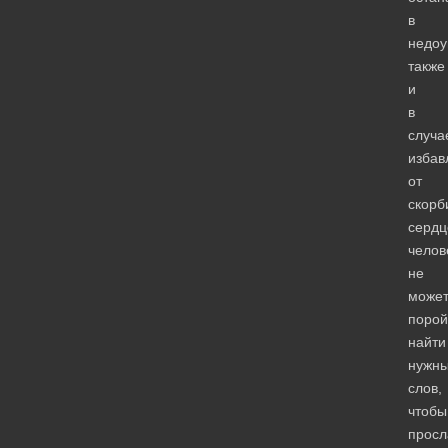
в
недоу
также
и
в
случа
избав
от
скорб
сердц
челов
не
може
порой
найти
нужн
слов,
чтобы
просл