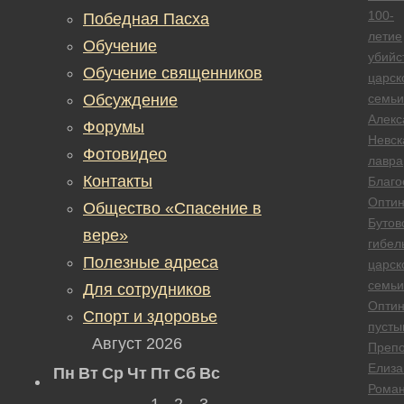
100-
Победная Пасха
летие
Обучение
убийс
Обучение священников
царск
Обсуждение
семьи
Алекс
Форумы
Невск
Фотовидео
лавра
Контакты
Благо
Опти
Общество «Спасение в
Бутов
вере»
гибел
Полезные адреса
царск
семьи
Для сотрудников
Опти
Спорт и здоровье
пусты
Август 2026
Преп
Елиза
Пн
Вт
Ср
Чт
Пт
Сб
Вс
Рома
1
2
3