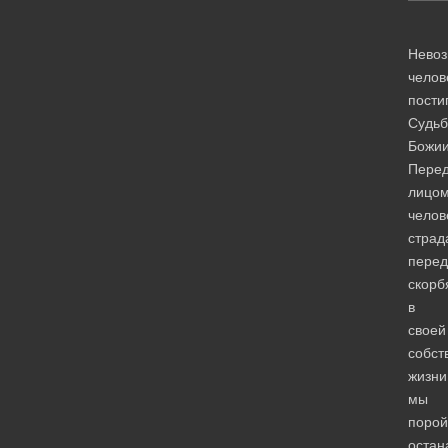
Нево
челов
пости
Судь
Божии
Пере
лицо
челов
страд
перед
скорб
в
своей
собст
жизни
мы
порой
остан