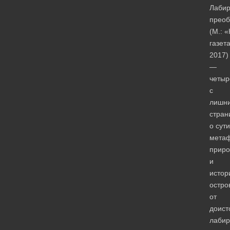
Лабир
прео
(М.: 
газета
2017)
—
четыр
с
лишн
стран
о сути
метаф
приро
и
истор
остро
от
доист
лабир