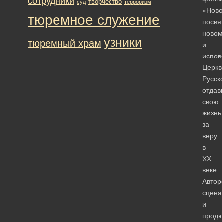
сотрудники
творчество
суд
терроризм
«Ново
тюремное служение
посвя
новом
узники
тюремный храм
и
испов
Церкв
Русск
отда
свою
жизнь
за
веру
в
ХХ
веке.
Автор
сцена
и
прод