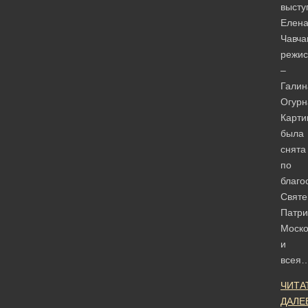
высту
Елен
Чавча
режи
–
Галин
Огурн
Карти
была
снята
по
благо
Святе
Патри
Моско
и
всея
ЧИТА
ДАЛЕ