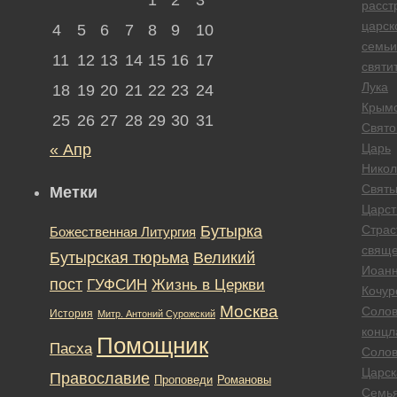
расст
царск
4
5
6
7
8
9
10
семьи
11
12
13
14
15
16
17
святи
Лука
18
19
20
21
22
23
24
Крым
25
26
27
28
29
30
31
Свято
« Апр
Царь
Никол
Свят
Метки
Царст
Бутырка
Страс
Божественная Литургия
свяще
Бутырская тюрьма
Великий
Иоан
пост
ГУФСИН
Жизнь в Церкви
Кочур
Москва
Солов
История
Митр. Антоний Сурожский
концл
Помощник
Пасха
Солов
Царск
Православие
Романовы
Проповеди
Семь