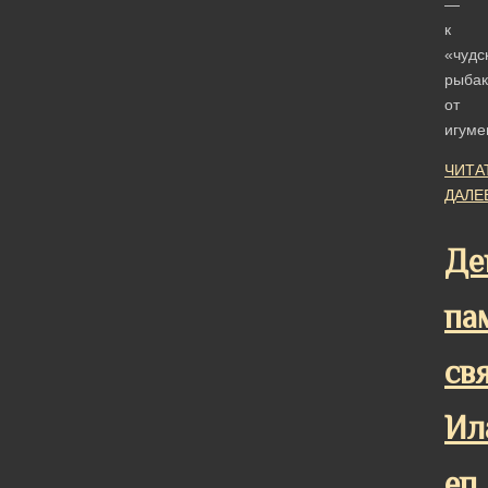
—
к
«чудс
рыбак
от
игум
ЧИТА
ДАЛЕ
Де
па
св
Ил
еп.