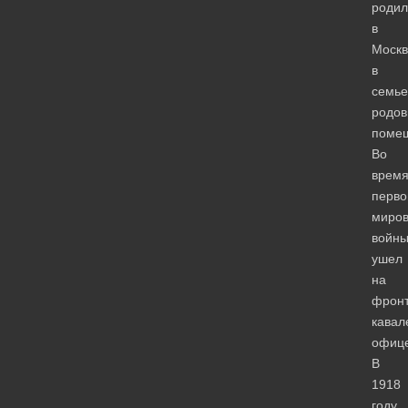
родил
в
Москв
в
семье
родов
помещ
Во
врем
перво
миро
войн
ушел
на
фрон
кавал
офиц
В
1918
году