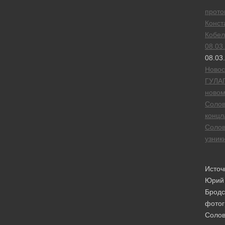
прото
Конст
Кобел
08.03
08.03
Новос
ГУЛА
новом
Солов
концл
Солов
узник
Источ
Юрий
Бродс
фотог
Солов