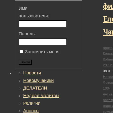
фи
Имя
пользователя:
Ел
Ча
Пароль:
прото
Запомнить меня
Конст
Кобел
Войти
29.12
08.01
Новости
Новос
Новомученики
Фотов
ДЕЛАТЕЛИ
100-
летие
Неделя молитвы
расст
Религии
царск
Анонсы
семьи