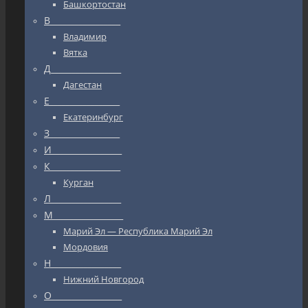
Башкортостан
В_________________
Владимир
Вятка
Д_________________
Дагестан
Е_________________
Екатеринбург
З_________________
И_________________
К_________________
Курган
Л_________________
М_________________
Марий Эл — Республика Марий Эл
Мордовия
Н_________________
Нижний Новгород
О_________________