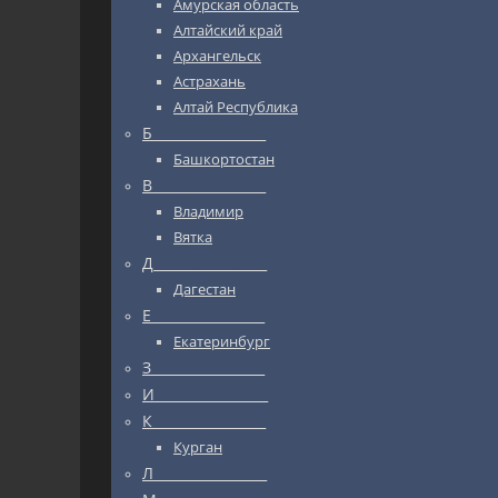
Амурская область
Алтайский край
Архангельск
Астрахань
Алтай Республика
Б_________________
Башкортостан
В_________________
Владимир
Вятка
Д_________________
Дагестан
Е_________________
Екатеринбург
З_________________
И_________________
К_________________
Курган
Л_________________