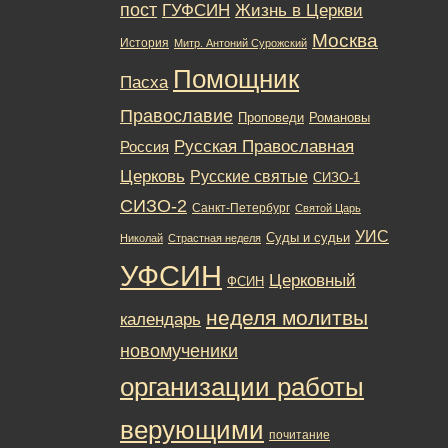
пост
ГУФСИН
Жизнь в Церкви
Москва
История
Митр. Антоний Сурожский
Помощник
Пасха
Православие
Романовы
Проповеди
Русская Православная
Россия
Церковь
Русские святые
СИЗО-1
СИЗО-2
Санкт-Петербург
Святой Царь
УИС
Суды и судьи
Николай
Страстная неделя
УФСИН
Церковный
ФСИН
неделя молитвы
календарь
новомученики
организации работы
верующими
почитание