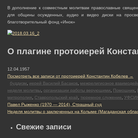
В дополнение к совместным молитвам православные священ
для общины осужденных, аудио и видео диски на просвет
благотворительный фонд «Инок»
О плагине протоиерей Конста
12.04.1957
Посмотреть все записи от протоиерей Константин Кобелев
→
буддизм
,
иерей Василий Басаков
,
межрелигиозное взаимодей
неделя молитвы
,
организации работы верующими
,
Помощник
,
митрополия
,
Ставропольский край
,
тюремное служение
,
УФСИ
Павел Рыженко (1970 — 2014), Страшный суд
Неделя молитвы о заключенных на Колыме (Магаданская облас
Свежие записи