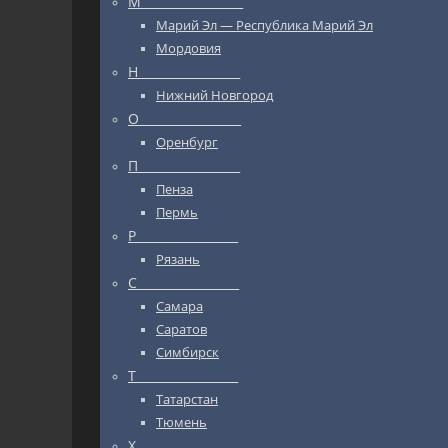
М_________________
Марий Эл — Республика Марий Эл
Мордовия
Н_________________
Нижний Новгород
О_________________
Оренбург
П_________________
Пенза
Пермь
Р_________________
Рязань
С_________________
Самара
Саратов
Симбирск
Т_________________
Татарстан
Тюмень
Х_________________