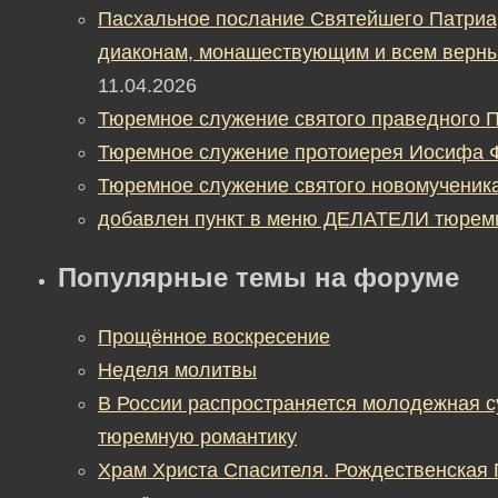
Пасхальное послание Святейшего Патриа
диаконам, монашествующим и всем верны
11.04.2026
Тюремное служение святого праведного П
Тюремное служение протоиерея Иосифа 
Тюремное служение святого новомученик
добавлен пункт в меню ДЕЛАТЕЛИ тюрем
Популярные темы на форуме
Прощённое воскресение
Неделя молитвы
В России распространяется молодежная 
тюремную романтику
Храм Христа Спасителя. Рождественская