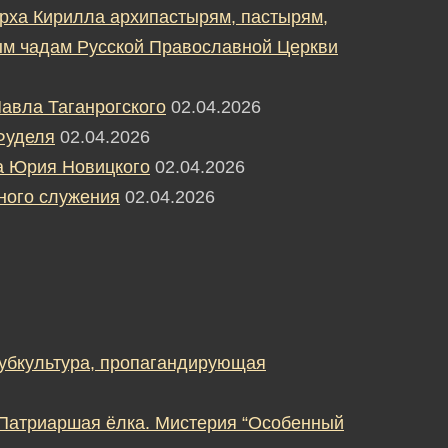
рха Кирилла архипастырям, пастырям,
м чадам Русской Православной Церкви
авла Таганрогского
02.04.2026
Фуделя
02.04.2026
а Юрия Новицкого
02.04.2026
ного служения
02.04.2026
субкультура, пропагандирующая
 Патриаршая ёлка. Мистерия “Особенный