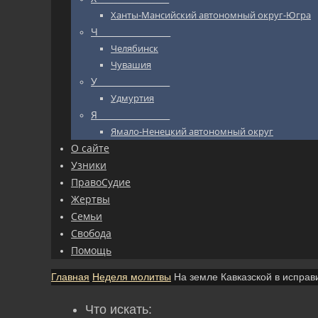
Ханты-Мансийский автономный округ-Югра
Ч_________________
Челябинск
Чувашия
У_________________
Удмуртия
Я_________________
Ямало-Ненецкий автономный округ
О сайте
Узники
ПравоСудие
Жертвы
Семьи
Свобода
Помощь
Главная
Неделя молитвы
На земле Кавказской в испра
Что искать: