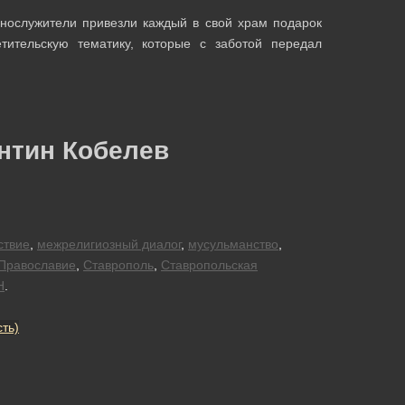
нослужители привезли каждый в свой храм подарок
ительскую тематику, которые с заботой передал
нтин Кобелев
ствие
,
межрелигиозный диалог
,
мусульманство
,
Православие
,
Ставрополь
,
Ставропольская
Н
.
ть)