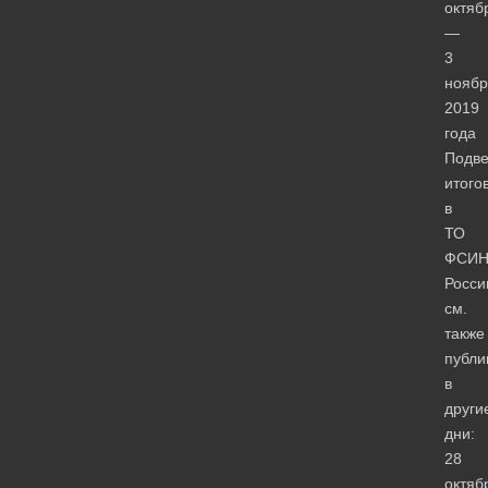
октяб
—
3
ноябр
2019
года
Подв
итого
в
ТО
ФСИ
Росси
см.
также
публи
в
други
дни:
28
октяб