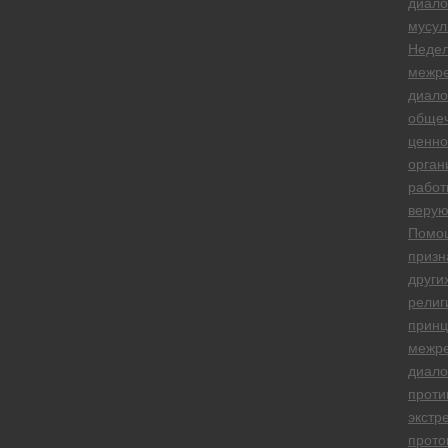
диало
мусул
Неде
межре
диало
общеч
ценно
орган
работ
веру
Помо
призн
други
религ
прин
межре
диало
проти
экстр
прото