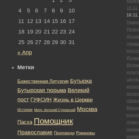
Кобел
16.11
4
5
6
7
8
9
10
16.11
11
12
13
14
15
16
17
Новос
Религ
18
19
20
21
22
23
24
Духов
25
26
27
28
29
30
31
управ
мусул
« Апр
Исла
Ислам
Метки
культ
центр
Бутырка
Божественная Литургия
испол
Бутырская тюрьма
Великий
религ
пост
ГУФСИН
Жизнь в Церкви
обряд
Морд
Москва
История
Митр. Антоний Сурожский
мусул
Помощник
Пасха
отдел
орган
Православие
Романовы
Проповеди
взаим