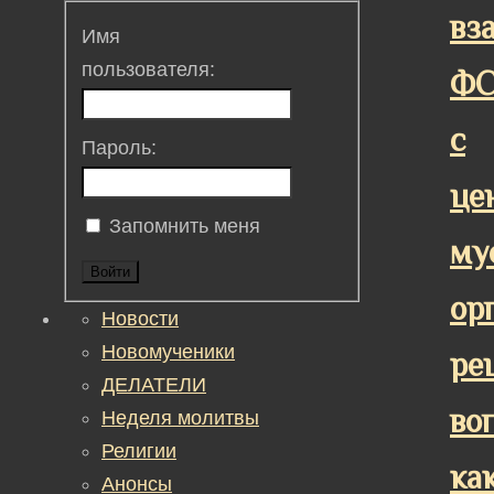
вз
Имя
пользователя:
Ф
с
Пароль:
це
Запомнить меня
му
Войти
ор
Новости
Новомученики
ре
ДЕЛАТЕЛИ
во
Неделя молитвы
Религии
ка
Анонсы