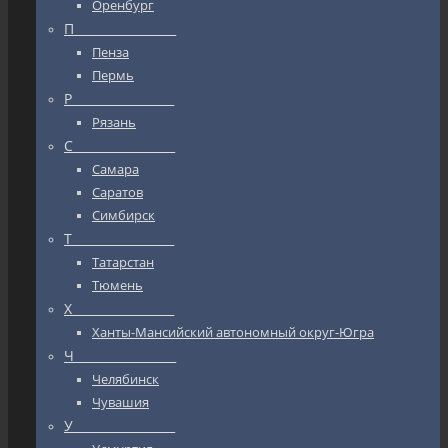
Оренбург
П_________________
Пенза
Пермь
Р_________________
Рязань
С_________________
Самара
Саратов
Симбирск
Т_________________
Татарстан
Тюмень
Х_________________
Ханты-Мансийский автономный округ-Югра
Ч_________________
Челябинск
Чувашия
У_________________