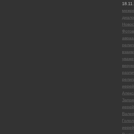
18.11
межре
диало
Новос
Фотов
авраа
религ
взаим
уваже
веру
разли
религ
иерей
Алекс
Запря
иерей
Вале
Голол
иерей