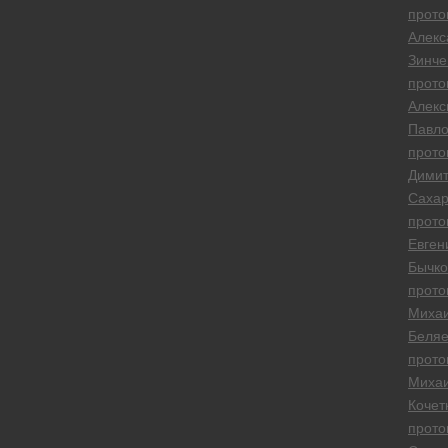
прото
Алекс
Зинче
прото
Алекс
Павло
прото
Дими
Сахар
прото
Евген
Бычко
прото
Миха
Беляе
прото
Миха
Кочет
прото