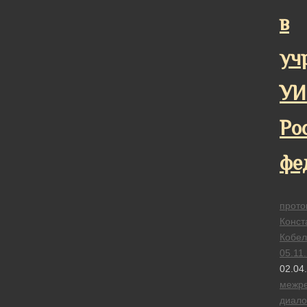
в
уч
УИ
Ро
фе
прото
Конст
Кобел
05.11
02.04
межре
диало