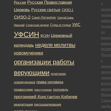
Русская Православная
Россия
с
Церковь
религ
Русские святые
СИЗО-1
орган
СИЗО-2
Санкт-Петербург
Святой Царь
рабоч
УИС
Суды и судьи
Николай
Страстная неделя
групп
по
УФСИН
Церковный
ФСИН
вопро
взаим
неделя молитвы
календарь
ФСИ
новомученики
Росси
организации работы
с
центр
верующими
религ
почитание
орган
права человека
новомучеников
мусул
респу
правосудие
проповедь
преступление
Морд
протоиерей Константин Кобелев
Саран
ресоциализация
реадаптация
свобо