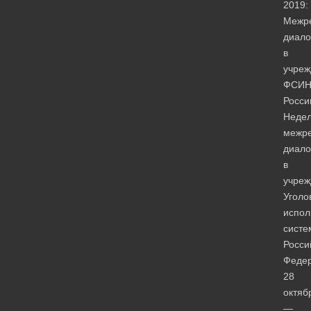
2019:
Межр
диало
в
учреж
ФСИ
Росси
Неде
межре
диало
в
учреж
Уголо
испол
систе
Росси
Феде
28
октяб
—