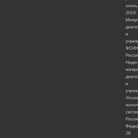
осень
2019:
Межр
диало
в
учреж
ФСИ
Росси
Неде
межре
диало
в
учреж
Уголо
испол
систе
Росси
Феде
28