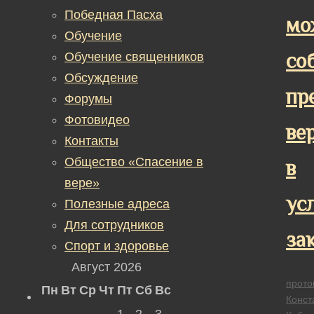
Победная Пасха
мо
Обучение
со
Обучение священников
Обсуждение
пр
Форумы
Фотовидео
ве
Контакты
Общество «Спасение в
в
вере»
ус
Полезные адреса
Для сотрудников
за
Спорт и здоровье
Август 2026
прото
Пн
Вт
Ср
Чт
Пт
Сб
Вс
Конст
1
2
3