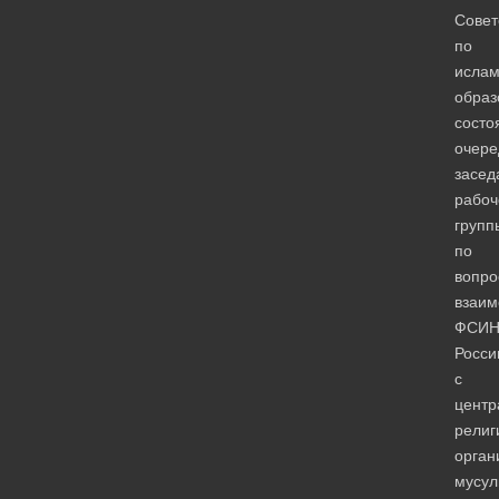
Сове
по
ислам
образ
состо
очере
засед
рабоч
групп
по
вопро
взаим
ФСИ
Росси
с
центр
религ
орган
мусул