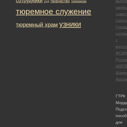
сотрудники
выбо
творчество
суд
терроризм
свобо
тюремное служение
совес
Серге
узники
тюремный храм
Гуров
согла
с
мусу
ФСИ
Росси
ЦНТЛ
Шами
Арсла
ГТРК
Морд
Подго
пособ
для