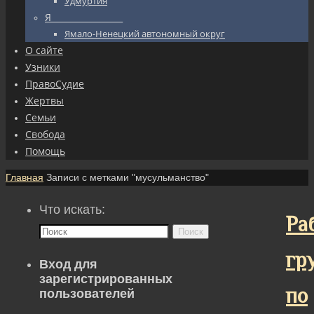
Удмуртия
Я_________________
Ямало-Ненецкий автономный округ
О сайте
Узники
ПравоСудие
Жертвы
Семьи
Свобода
Помощь
Главная
Записи с метками "мусульманство"
Что искать:
Ра
Поиск
гр
Вход для
зарегистрированных
по
пользователей