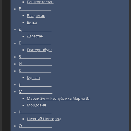
Башкортостан
В_________________
Владимир
Вятка
Д_________________
Дагестан
Е_________________
Екатеринбург
З_________________
И_________________
К_________________
Курган
Л_________________
М_________________
Марий Эл — Республика Марий Эл
Мордовия
Н_________________
Нижний Новгород
О_________________