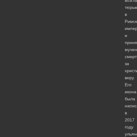
возгл
тюрь
в
Римск
импе
и
приня
мучен
смерт
за
христ
веру.
Его
икона
была
напис
в
2017
году
ульян