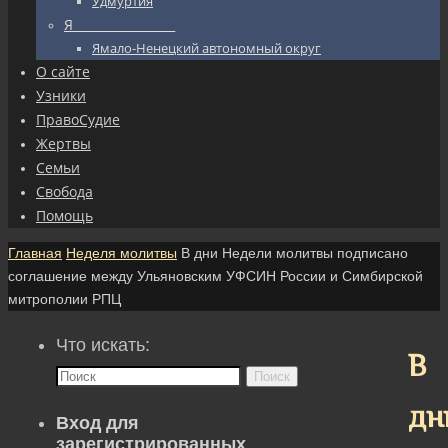
Удмуртия
Я_________________
Ямало-Ненецкий автономный округ
О сайте
Узники
ПравоСудие
Жертвы
Семьи
Свобода
Помощь
Главная
Неделя молитвы
В дни Недели молитвы подписано
соглашение между Ульяновским УФСИН России и Симбирской
митрополии РПЦ
Что искать:
В
Поиск
дн
Вход для
зарегистрированных