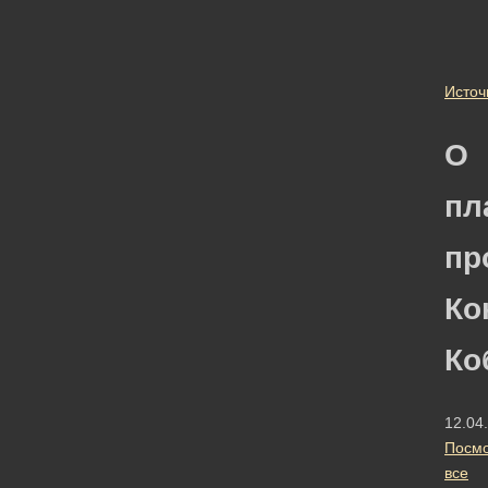
Источ
О
пл
пр
Ко
Ко
12.04
Посмо
все