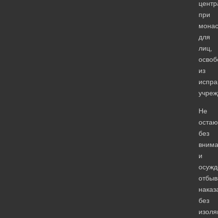
центр
при
монас
для
лиц,
освоб
из
испра
учреж
Не
остаю
без
вним
и
осужд
отбы
наказ
без
изоля