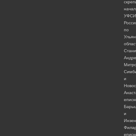
скреп
начал
УФСИ
Росси
по
Ульян
облас
Стани
Андре
Митро
Симб
и
Новос
Анаст
еписк
Бары
и
Инзен
Филар
еписк