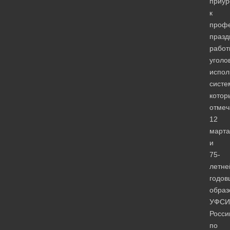
приур
к
проф
празд
работ
уголо
испол
систе
котор
отмеч
12
марта
и
75-
летне
годов
образ
УФСИ
Росси
по