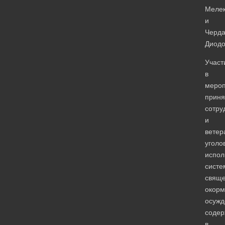
Мелек
и
Черда
Диодо
Участ
в
мероп
приня
сотру
и
ветер
уголо
испол
систе
свяще
окор
осужд
соде
в