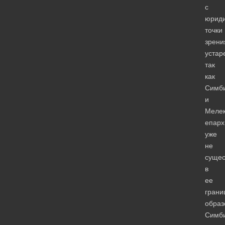
с
юриди
точки
зрени
устар
так
как
Симб
и
Мелек
епарх
уже
не
сущес
в
ее
грани
образ
Симб