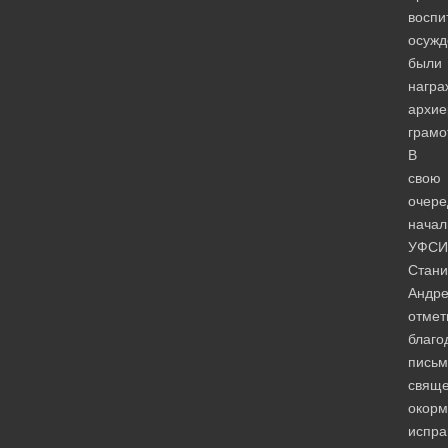
воспи
осужд
были
награ
архие
грамо
В
свою
очере
начал
УФСИ
Стани
Андре
отмет
благо
пись
свяще
окор
испра