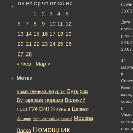
Пн
Вт
Ср
Чт
Пт
Сб
Вс
публи
23.03
1
2
3
4
5
Дата
6
7
8
9
10
11
12
после
13
14
15
16
17
18
19
редак
23.03
20
21
22
23
24
25
26
23:07
27
28
14
« Фев
Мар »
марта
в
Метки
Спасо
Возне
Бутырка
Божественная Литургия
кафе
Бутырская тюрьма
Великий
собор
г.
пост
ГУФСИН
Жизнь в Церкви
Ульян
Москва
История
Митр. Антоний Сурожский
состо
Помощник
подпи
Пасха