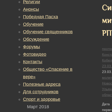
Религии
Си
Анонсы
Победная Пасха
ми
Обучение
РП
Обучение священников
Обсуждение
Форумы
прото
Фотовидео
Конст
Кобел
Контакты
23.03
Общество «Спасение в
23.03
вере»
моли
Новос
Полезные адреса
Ульян
Для сотрудников
облас
Спорт и здоровье
Дата
Март 2018
перво