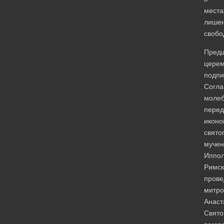
места
лише
свобо
Предш
цере
подпи
Согл
моле
перед
иконо
свято
мучен
Иппол
Римск
пров
митро
Анаст
Свято