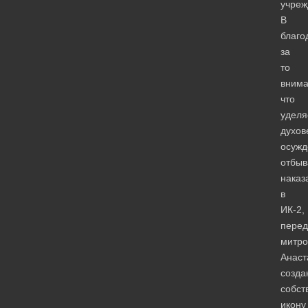
учреж
В
благо
за
то
внима
что
уделя
духов
осужд
отбы
наказ
в
ИК-2,
перед
митро
Анаст
созда
собст
икону