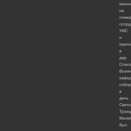
иконо
на
пожер
сотру
УИС
и
препо
в
дар
Спасо
Возне
кафе
собор
в
день
Свято
Троиц
Моле
был