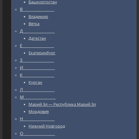
Башкортостан
В_________________
Владимир
Вятка
Д_________________
Дагестан
Е_________________
Екатеринбург
З_________________
И_________________
К_________________
Курган
Л_________________
М_________________
Марий Эл — Республика Марий Эл
Мордовия
Н_________________
Нижний Новгород
О_________________