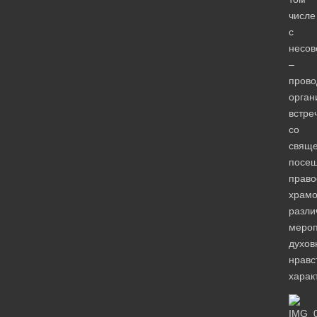
числе
с
несо
–
прово
орган
встре
со
свяще
посе
право
храмо
разли
мероп
духов
нравс
харак