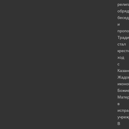
религ
обряд
бесе
и
пропо
Трад
стал
крест
ход
с
Казан
Жадо
иконо
Божи
Мате
в
испра
учреж
В