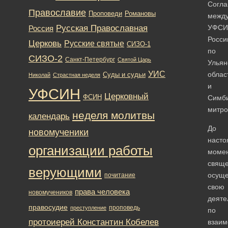
Согл
Православие
Романовы
Проповеди
межд
Русская Православная
УФСИ
Россия
Росси
Церковь
Русские святые
СИЗО-1
по
СИЗО-2
Санкт-Петербург
Святой Царь
Ульян
УИС
облас
Суды и судьи
Николай
Страстная неделя
и
УФСИН
Церковный
ФСИН
Симб
митро
неделя молитвы
календарь
До
новомученики
насто
организации работы
моме
свяще
верующими
осуще
почитание
свою
права человека
новомучеников
деяте
правосудие
проповедь
преступление
по
протоиерей Константин Кобелев
взаим