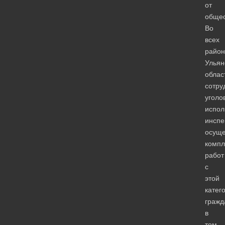
от
общес
Во
всех
район
Ульян
облас
сотру
уголо
испол
инспе
осуще
компл
работ
с
этой
катег
гражд
в
том