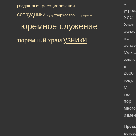
с
ресоциализация
реадаптация
учре
сотрудники
творчество
суд
терроризм
УИС
тюремное служение
Ульян
облас
узники
на
тюремный храм
основ
Согла
заклю
в
2006
году.
С
тех
пор
много
измен
Пред
догов