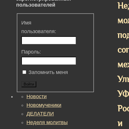
Не
пользователей
мо
Имя
пользователя:
по
со
Пароль:
ме
Запомнить меня
Ул
Войти
У
Новости
Новомученики
Ро
ДЕЛАТЕЛИ
и
Неделя молитвы