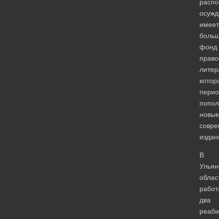
распо
осужд
имеет
боль
фонд
право
литер
котор
перио
попол
новы
совр
издан
В
Ульян
облас
работ
два
реаби