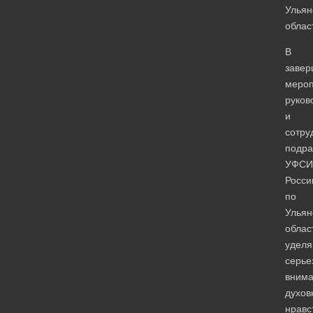
Ульян
облас
В
завер
мероп
руков
и
сотру
подра
УФСИ
Росси
по
Ульян
облас
удел
серье
вним
духов
нравс