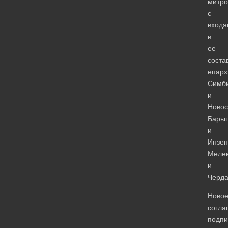
митро
с
вход
в
ее
соста
епар
Симб
и
Новос
Бары
и
Инзен
Мелек
и
Черда
Ново
согла
подп