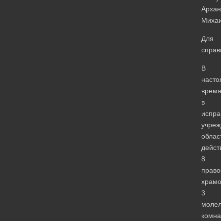
Архан
Михаи
Для
справ
В
наст
врем
в
испра
учреж
облас
дейст
8
право
храмо
3
моле
комна