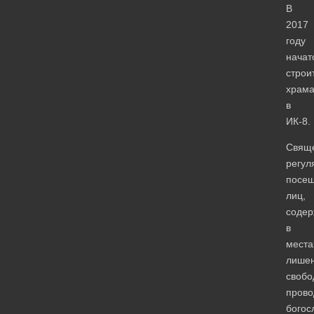
В
2017
году
начат
строи
храм
в
ИК-8.
Свящ
регул
посе
лиц,
соде
в
места
лише
свобо
прово
богос