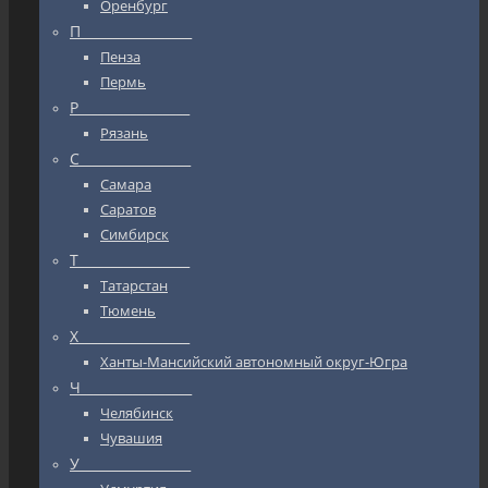
Оренбург
П_________________
Пенза
Пермь
Р_________________
Рязань
С_________________
Самара
Саратов
Симбирск
Т_________________
Татарстан
Тюмень
Х_________________
Ханты-Мансийский автономный округ-Югра
Ч_________________
Челябинск
Чувашия
У_________________