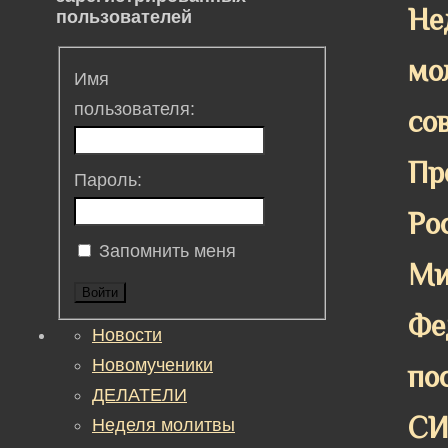
Не
пользователей
мо
Имя
пользователя:
со
Пр
Пароль:
Ро
Запомнить меня
Ми
Войти
Фе
Новости
Новомученики
по
ДЕЛАТЕЛИ
СИ
Неделя молитвы