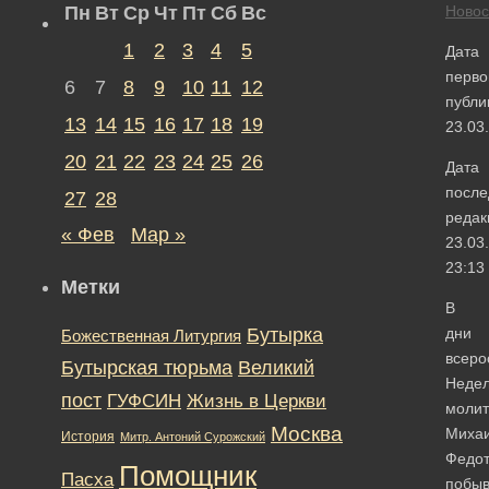
Пн
Вт
Ср
Чт
Пт
Сб
Вс
Новос
1
2
3
4
5
Дата
перво
6
7
8
9
10
11
12
публи
13
14
15
16
17
18
19
23.03
20
21
22
23
24
25
26
Дата
после
27
28
редак
« Фев
Мар »
23.03
23:13
Метки
В
Бутырка
дни
Божественная Литургия
всеро
Бутырская тюрьма
Великий
Неде
пост
ГУФСИН
Жизнь в Церкви
моли
Москва
Миха
История
Митр. Антоний Сурожский
Федот
Помощник
Пасха
побы