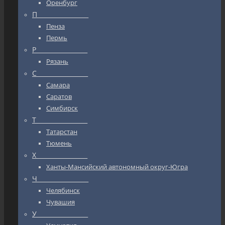
Оренбург
П_________________
Пенза
Пермь
Р_________________
Рязань
С_________________
Самара
Саратов
Симбирск
Т_________________
Татарстан
Тюмень
Х_________________
Ханты-Мансийский автономный округ-Югра
Ч_________________
Челябинск
Чувашия
У_________________