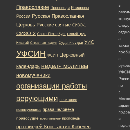
в
Православие
Романовы
Проповеди
режи
Русская Православная
Россия
корпу
Церковь
Русские святые
следс
СИЗО-1
отдел
СИЗО-2
Санкт-Петербург
Святой Царь
а
УИС
Суды и судьи
Николай
Страстная неделя
также
УФСИН
пооб
Церковный
ФСИН
с
неделя молитвы
руков
календарь
УФСИ
новомученики
Росси
организации работы
по
г.
верующими
Москв
почитание
админ
права человека
новомучеников
подра
правосудие
проповедь
и
преступление
подсл
протоиерей Константин Кобелев