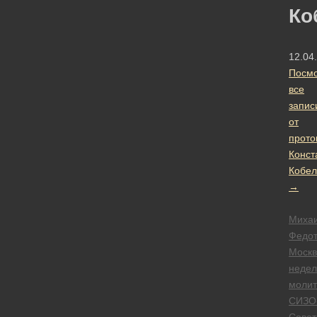
Ко
12.04
Посмо
все
запис
от
прото
Конст
Кобел
→
Миха
Федот
Москв
недел
моли
СИЗО