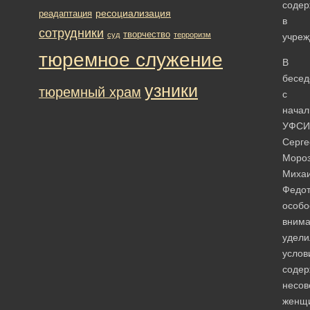
соде
ресоциализация
реадаптация
в
сотрудники
творчество
суд
терроризм
учреж
тюремное служение
В
бесед
узники
тюремный храм
с
начал
УФСИ
Серг
Моро
Миха
Федот
особо
вним
удели
услов
содер
несов
женщ