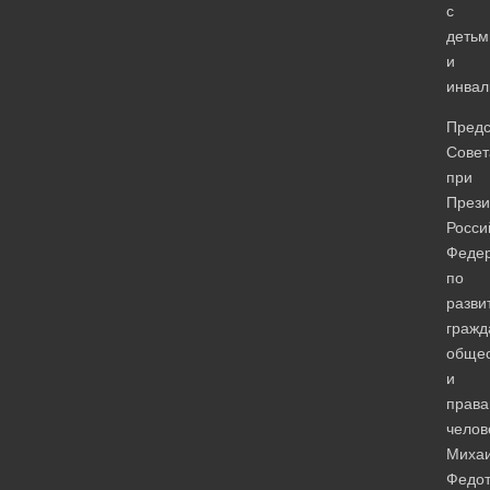
с
детьм
и
инвал
Предс
Совет
при
Прези
Росси
Феде
по
разви
гражд
общес
и
прав
челов
Миха
Федот