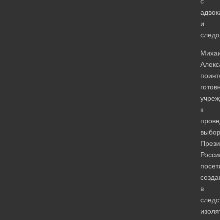
с
адвок
и
следо
Миха
Алекс
поинт
готов
учреж
к
пров
выбор
Прези
Росси
посет
созда
в
следс
изоля