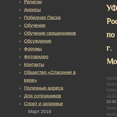
Религии
У
Анонсы
Победная Пасха
Ро
Обучение
по
Обучение священников
Обсуждение
г.
Форумы
Фотовидео
Мо
Контакты
Общество «Спасение в
прото
вере»
Конст
Полезные адреса
Кобел
Для сотрудников
23.03
23.03
Спорт и здоровье
Неде
Март 2018
моли