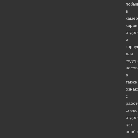
побы
в
камер
каран
отдел
и
корпу
для
содер
несов
а
также
ознак
с
работ
следс
отдел
где
пооб