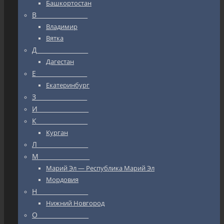
Башкортостан
В_________________
Владимир
Вятка
Д_________________
Дагестан
Е_________________
Екатеринбург
З_________________
И_________________
К_________________
Курган
Л_________________
М_________________
Марий Эл — Республика Марий Эл
Мордовия
Н_________________
Нижний Новгород
О_________________