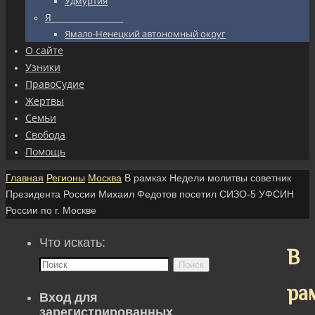
Удмуртия
Я_________________
Ямало-Ненецкий автономный округ
О сайте
Узники
ПравоСудие
Жертвы
Семьи
Свобода
Помощь
Главная
Регионы
Москва
В рамках Недели молитвы советник
Президента России Михаил Федотов посетил СИЗО-5 УФСИН
России по г. Москве
Что искать:
В
Поиск
ра
Вход для
зарегистрированных