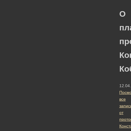
О
пл
пр
Ко
Ко
12.04
Посмо
все
запис
от
прото
Конст