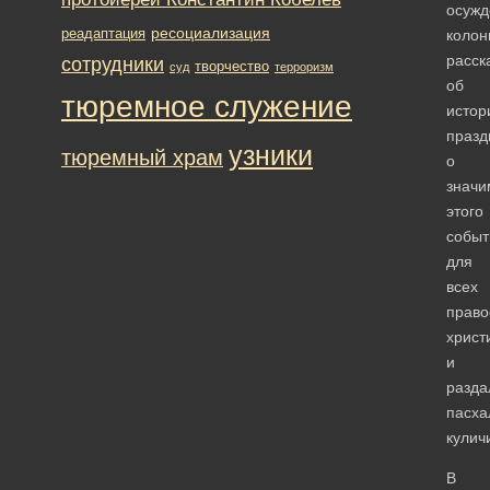
осужд
ресоциализация
реадаптация
колон
расск
сотрудники
творчество
суд
терроризм
об
тюремное служение
истор
празд
узники
тюремный храм
о
значи
этого
событ
для
всех
право
христ
и
разда
пасха
кулич
В