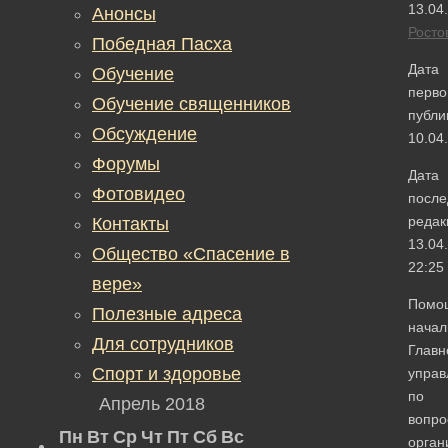
13.04
Анонсы
Росто
Победная Пасха
Дата
Обучение
перво
Обучение священников
публи
Обсуждение
10.04
Форумы
Дата
Фотовидео
после
редак
Контакты
13.04
Общество «Спасение в
22:25
вере»
Помо
Полезные адреса
начал
Для сотрудников
Главн
Спорт и здоровье
управ
по
Апрель 2018
вопро
Пн
Вт
Ср
Чт
Пт
Сб
Вс
орган