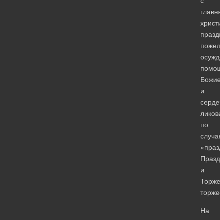
с
главн
христ
празд
поже
осуж
помо
Божи
и
серде
ликов
по
случа
«праз
Празд
и
Торже
торже
На