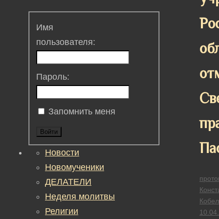
Ро
Имя
пользователя:
об
от
Пароль:
Св
Запомнить меня
пр
Войти
Па
Новости
Новомученики
прото
ДЕЛАТЕЛИ
Конст
Неделя молитвы
Кобел
Религии
10.04