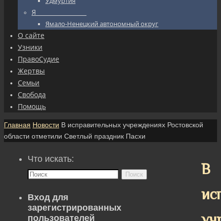
Удмуртия
Я_________________
Ямало-Ненецкий автономный округ
О сайте
Узники
ПравоСудие
Жертвы
Семьи
Свобода
Помощь
Главная
Новости
В исправительных учреждениях Ростовской
области отметили Светлый праздник Пасхи
Что искать:
В
Поиск
ис
Вход для
зарегистрированных
уч
пользователей