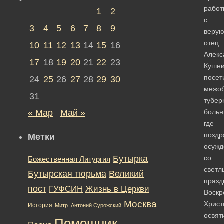
работ
1
2
с
3
4
5
6
7
8
9
веру
отец
10
11
12
13
14
15
16
Алекс
17
18
19
20
21
22
23
Кушн
посет
24
25
26
27
28
29
30
межо
31
тубер
« Мар
Май »
больн
где
поздр
Метки
осужд
Бутырка
со
Божественная Литургия
светл
Бутырская тюрьма
Великий
празд
пост
ГУФСИН
Жизнь в Церкви
Воскр
Москва
Христ
История
Митр. Антоний Сурожский
освят
Помощник