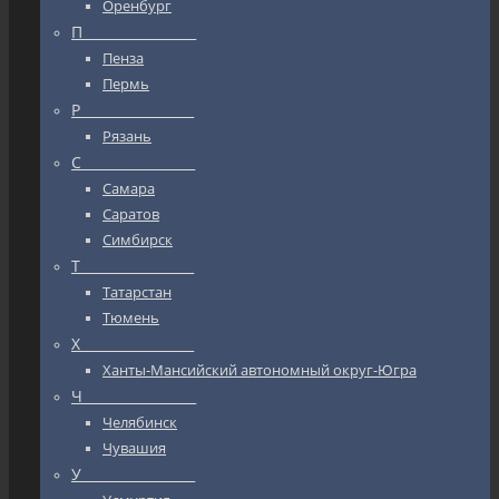
Оренбург
П_________________
Пенза
Пермь
Р_________________
Рязань
С_________________
Самара
Саратов
Симбирск
Т_________________
Татарстан
Тюмень
Х_________________
Ханты-Мансийский автономный округ-Югра
Ч_________________
Челябинск
Чувашия
У_________________