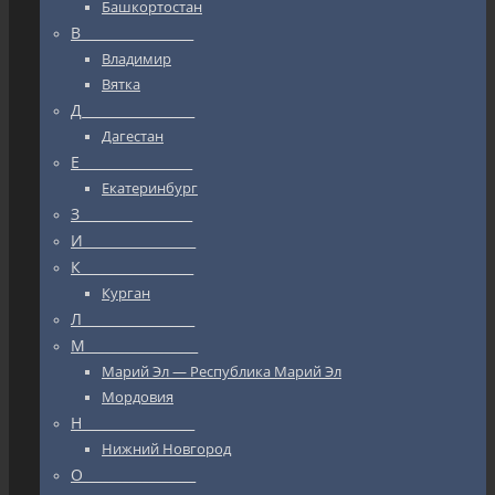
Башкортостан
В_________________
Владимир
Вятка
Д_________________
Дагестан
Е_________________
Екатеринбург
З_________________
И_________________
К_________________
Курган
Л_________________
М_________________
Марий Эл — Республика Марий Эл
Мордовия
Н_________________
Нижний Новгород
О_________________