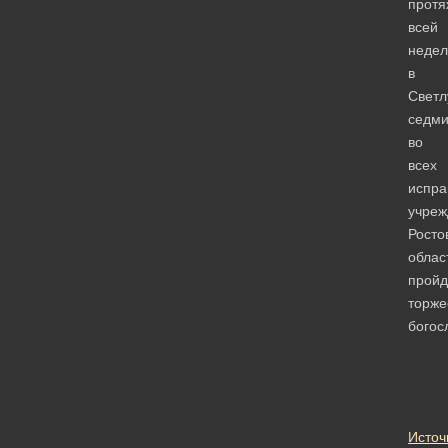
протя
всей
недел
в
Свет
седми
во
всех
испра
учреж
Росто
облас
пройд
торже
богос
Источ