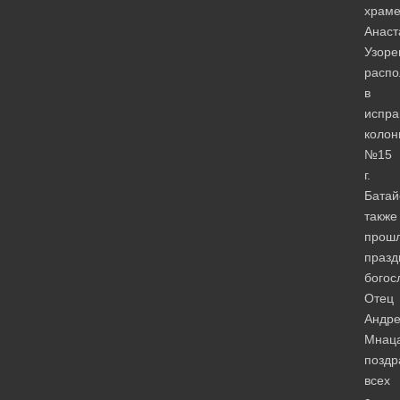
храм
Анаст
Узоре
расп
в
испра
колон
№15
г.
Батай
также
прош
празд
богос
Отец
Андр
Мнаца
позд
всех