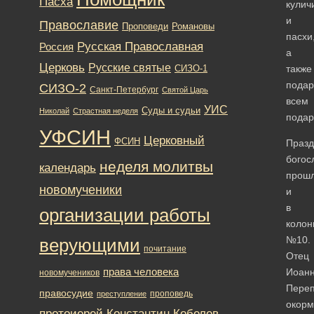
Пасха
кулич
и
Православие
Романовы
Проповеди
пасхи
Русская Православная
Россия
а
Церковь
Русские святые
также
СИЗО-1
подар
СИЗО-2
Санкт-Петербург
Святой Царь
всем
УИС
Суды и судьи
Николай
Страстная неделя
подар
УФСИН
Церковный
ФСИН
Празд
богос
неделя молитвы
календарь
прош
новомученики
и
в
организации работы
колон
№10.
верующими
почитание
Отец
права человека
Иоан
новомучеников
Переп
правосудие
проповедь
преступление
окор
протоиерей Константин Кобелев