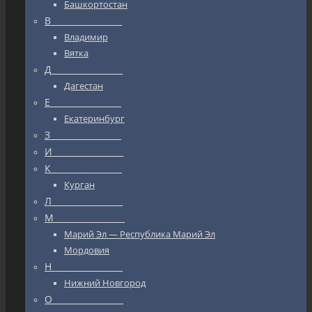
Башкортостан
В_________________
Владимир
Вятка
Д_________________
Дагестан
Е_________________
Екатеринбург
З_________________
И_________________
К_________________
Курган
Л_________________
М_________________
Марий Эл — Республика Марий Эл
Мордовия
Н_________________
Нижний Новгород
О_________________