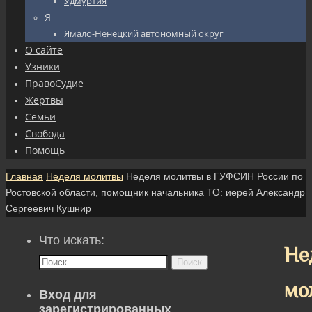
Удмуртия
Я_________________
Ямало-Ненецкий автономный округ
О сайте
Узники
ПравоСудие
Жертвы
Семьи
Свобода
Помощь
Главная
Неделя молитвы
Неделя молитвы в ГУФСИН России по
Ростовской области, помощник начальника ТО: иерей Александр
Сергеевич Кушнир
Что искать:
Не
Поиск
мо
Вход для
зарегистрированных