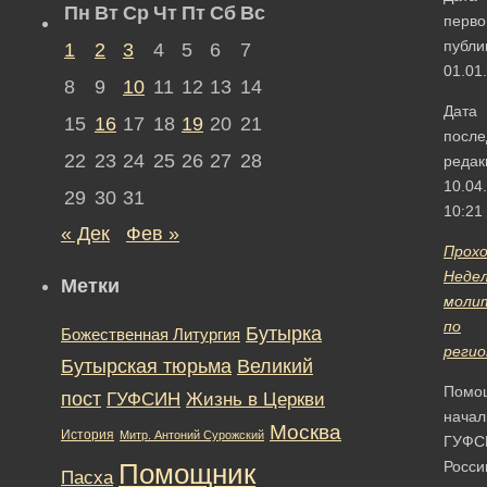
Пн
Вт
Ср
Чт
Пт
Сб
Вс
перво
публи
1
2
3
4
5
6
7
01.01
8
9
10
11
12
13
14
Дата
15
16
17
18
19
20
21
после
22
23
24
25
26
27
28
редак
10.04
29
30
31
10:21
« Дек
Фев »
Прох
Неде
Метки
моли
по
Бутырка
Божественная Литургия
реги
Бутырская тюрьма
Великий
Помо
пост
ГУФСИН
Жизнь в Церкви
начал
Москва
История
Митр. Антоний Сурожский
ГУФС
Росси
Помощник
Пасха