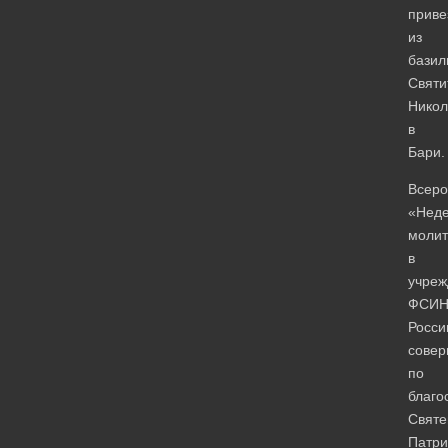
прив
из
базил
Святи
Никол
в
Бари.
Всеро
«Нед
моли
в
учреж
ФСИ
Росси
совер
по
благо
Святе
Патри