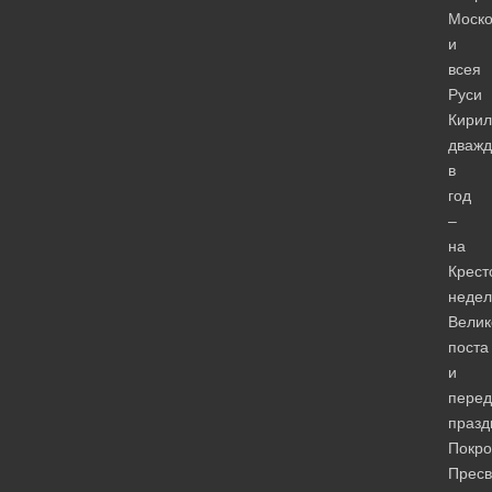
Моско
и
всея
Руси
Кирил
дваж
в
год
–
на
Крест
неде
Велик
поста
и
перед
празд
Покро
Пресв