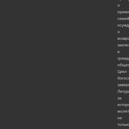
о
прим
семе
осужд
о
возвр
заклю
в
гражд
общес
Цикл
богос
завер
Литур
за
котор
молят
не
тольк