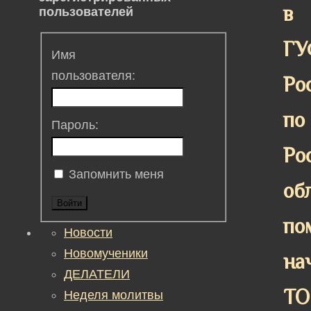
в
пользователей
ГУ
Имя
пользователя:
Ро
по
Пароль:
Ро
Запомнить меня
об
Войти
по
Новости
Новомученики
на
ДЕЛАТЕЛИ
ТО
Неделя молитвы