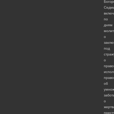
Богор
Седм
включ
по
дням
молит
о
заклю
под
страж
о
прав
испол
право
об
умно
забот
о
жертв
прест