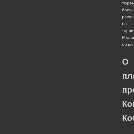
тюре
больн
расп
на
терри
Росто
облас
О
пл
пр
Ко
Ко