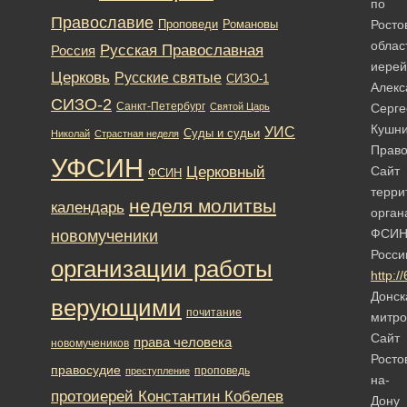
по
Православие
Романовы
Росто
Проповеди
облас
Русская Православная
Россия
иерей
Церковь
Русские святые
СИЗО-1
Алекс
СИЗО-2
Санкт-Петербург
Святой Царь
Серге
Кушн
УИС
Суды и судьи
Николай
Страстная неделя
Право
УФСИН
Церковный
Сайт
ФСИН
терри
неделя молитвы
календарь
орган
новомученики
ФСИ
Росси
организации работы
http://
Донск
верующими
почитание
митро
Сайт
права человека
новомучеников
Росто
правосудие
проповедь
преступление
на-
протоиерей Константин Кобелев
Дону