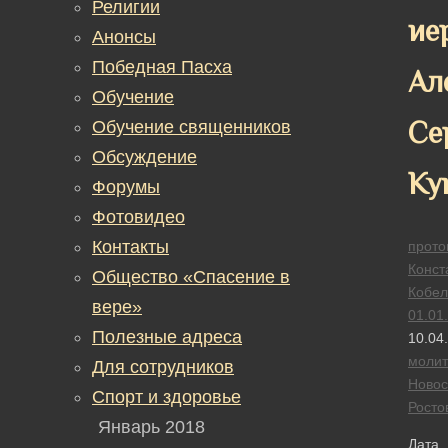
Религии
ие
Анонсы
Победная Пасха
Ал
Обучение
Се
Обучение священников
Обсуждение
Ку
Форумы
Фотовидео
Контакты
прото
Конст
Общество «Спасение в
Кобел
вере»
01.01
Полезные адреса
10.04
моли
Для сотрудников
Новос
Спорт и здоровье
Росто
Январь 2018
Дата