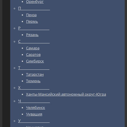
Оренбург
П_________________
Пенза
Пермь
Р_________________
Рязань
С_________________
Самара
Саратов
Симбирск
Т_________________
Татарстан
Тюмень
Х_________________
Ханты-Мансийский автономный округ-Югра
Ч_________________
Челябинск
Чувашия
У_________________