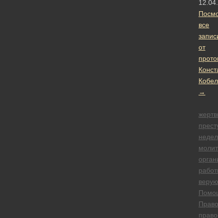
12.04
Посмо
все
запис
от
прото
Конст
Кобел
→
жертв
прест
недел
моли
орган
работ
веру
Помо
Право
право