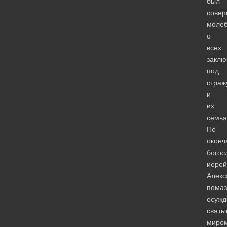
был
сове
моле
о
всех
заклю
под
страж
и
их
семья
По
оконч
богос
иерей
Алекс
помаз
осужд
святы
миром