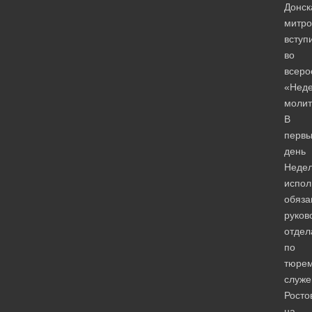
Донск
митро
вступ
во
всеро
«Нед
молит
В
перв
день
Неде
испо
обяза
руков
отдел
по
тюре
служ
Росто
на-