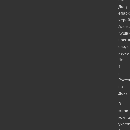
Дону
епарх
иерей
Алекс
Кушн
посет
следс
изоля
№
1
г.
Росто
на-
Дону.
В
молит
комна
учреж