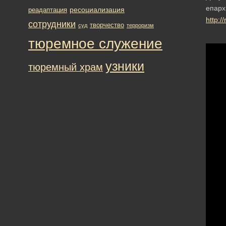
епарх
ресоциализация
реадаптация
http:/
сотрудники
творчество
суд
терроризм
тюремное служение
узники
тюремный храм