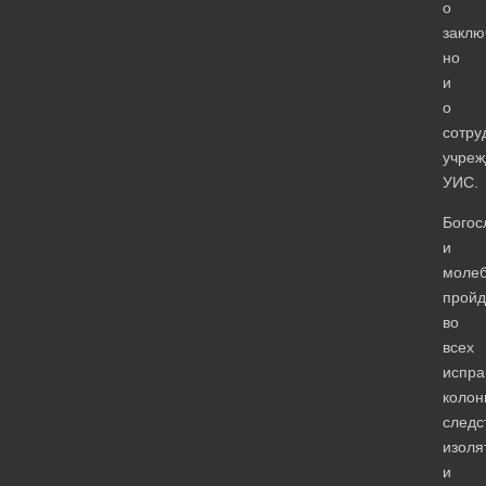
о
заклю
но
и
о
сотру
учреж
УИС.
Богос
и
моле
пройд
во
всех
испра
колон
следс
изоля
и