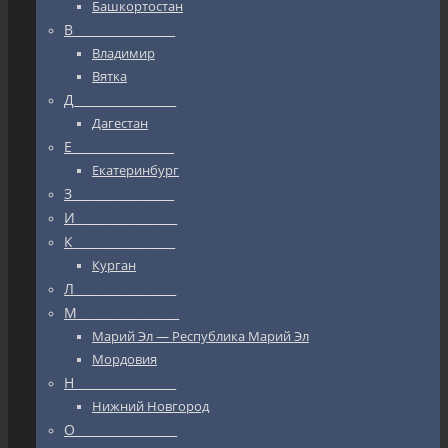
Башкортостан
В_________________
Владимир
Вятка
Д_________________
Дагестан
Е_________________
Екатеринбург
З_________________
И_________________
К_________________
Курган
Л_________________
М_________________
Марий Эл — Республика Марий Эл
Мордовия
Н_________________
Нижний Новгород
О_________________