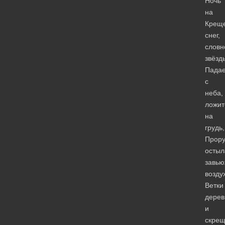
Ночь
на
Креще
снег,
словн
звёзд
Падае
с
неба,
ложит
на
грудь,
Прору
остыл
завь
возду
Ветки
дерев
и
скре