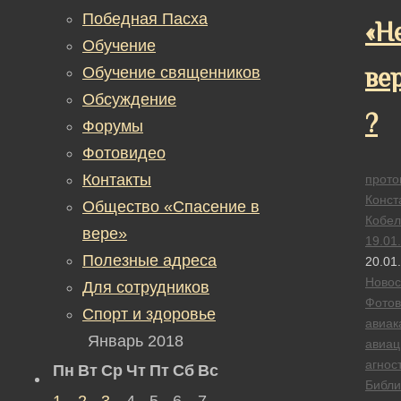
Победная Пасха
«Н
Обучение
ве
Обучение священников
Обсуждение
?
Форумы
Фотовидео
Контакты
прото
Конст
Общество «Спасение в
Кобел
вере»
19.01
Полезные адреса
20.01
Новос
Для сотрудников
Фотов
Спорт и здоровье
авиак
Январь 2018
авиац
агнос
Пн
Вт
Ср
Чт
Пт
Сб
Вс
Библи
1
2
3
4
5
6
7