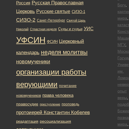
Русская Православная
Россия
Богу
,
Церковь
Русские святые
карти
СИЗО-1
мира
,
СИЗО-2
Санкт-Петербург
Святой Царь
катас
УИС
Суды и судьи
Николай
Страстная неделя
Конст
УФСИН
Маца
Церковный
ФСИН
МГУ
,
неделя молитвы
Моско
календарь
Госуд
новомученики
Униве
организации работы
им.
Ломо
верующими
невер
почитание
опыт
права человека
новомучеников
веры
,
правосудие
подоб
проповедь
преступление
Божи
протоиерей Константин Кобелев
позна
ресоциализация
реадаптация
мира
,