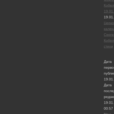
Кобел
19.01
19.01
Церк
кален
Серге
Кобел
стихи
Дата
перво
публи
19.01
Дата
после
редак
19.01
00:57