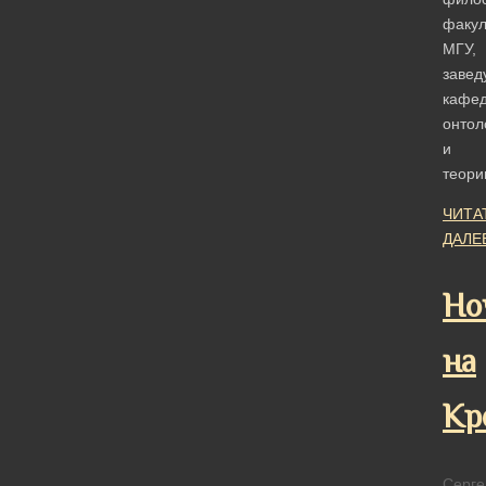
факул
МГУ,
завед
кафе
онтол
и
теор
ЧИТА
ДАЛЕ
Но
на
Кр
Серге