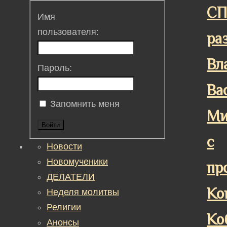
СП
Имя
пользователя:
ра
Вл
Пароль:
Ва
Запомнить меня
Ми
Войти
с
Новости
Новомученики
пр
ДЕЛАТЕЛИ
Ко
Неделя молитвы
Религии
Ко
Анонсы