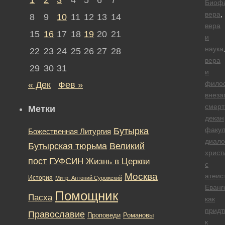
Биоф
вера
,
8
9
10
11
12
13
14
вера
15
16
17
18
19
20
21
и
наука
22
23
24
25
26
27
28
вера
29
30
31
и
фило
« Дек
Фев »
внеза
смерт
Метки
декан
факул
Бутырка
Божественная Литургия
диало
Бутырская тюрьма
Великий
христ
пост
ГУФСИН
Жизнь в Церкви
с
Москва
атеис
История
Митр. Антоний Сурожский
Еванг
Помощник
Пасха
как
придт
Православие
Романовы
Проповеди
к