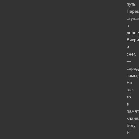
путь.
Перек
ступа
в
дорог
Вихри
и
снег,
—
серед
зимы,
Но
где-
то
в
памят
кланя
Богу,
Я