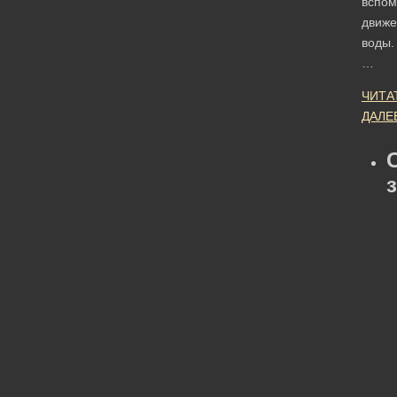
вспо
движе
воды.
…
ЧИТА
ДАЛЕ