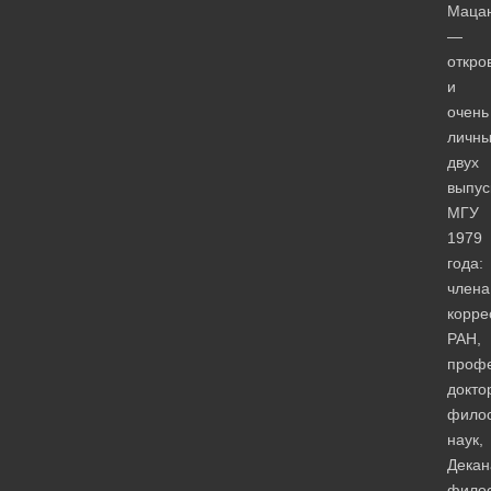
Маца
—
откро
и
очень
личны
двух
выпус
МГУ
1979
года:
члена
корре
РАН,
профе
докто
фило
наук,
Декан
фило