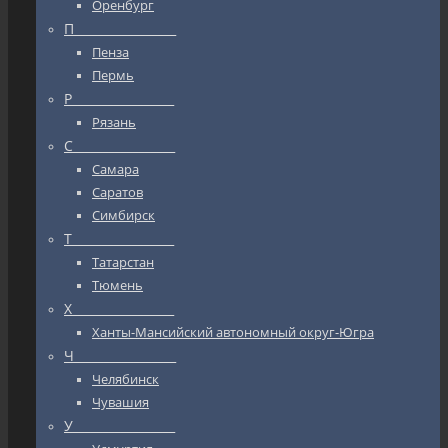
Оренбург
П_________________
Пенза
Пермь
Р_________________
Рязань
С_________________
Самара
Саратов
Симбирск
Т_________________
Татарстан
Тюмень
Х_________________
Ханты-Мансийский автономный округ-Югра
Ч_________________
Челябинск
Чувашия
У_________________