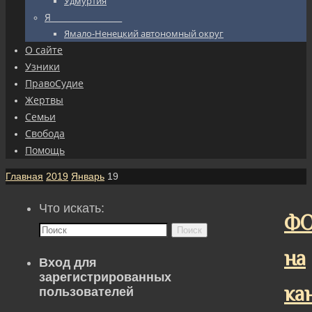
Удмуртия
Я_________________
Ямало-Ненецкий автономный округ
О сайте
Узники
ПравоСудие
Жертвы
Семьи
Свобода
Помощь
Главная
2019
Январь
19
Что искать:
ФО
Поиск
на
Вход для
зарегистрированных
ка
пользователей