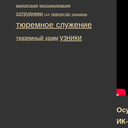
ресоциализация
реадаптация
сотрудники
творчество
суд
терроризм
тюремное служение
узники
тюремный храм
Ос
ИК-