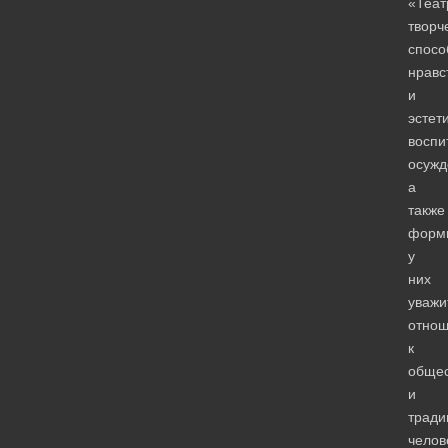
«Теат
творч
спосо
нравс
и
эстет
воспи
осужд
а
также
форм
у
них
уважи
отно
к
обще
и
тради
челов