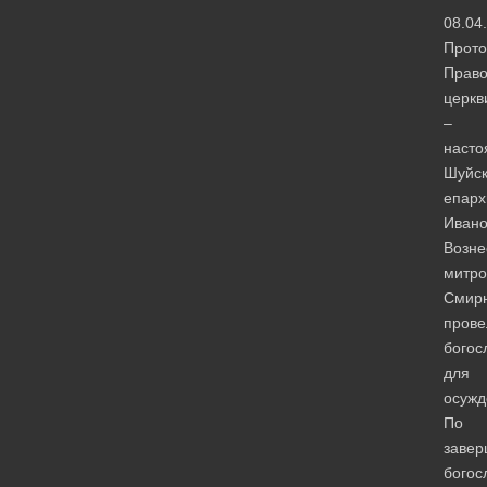
08.04
Прото
Право
церкв
–
насто
Шуйс
епарх
Ивано
Возне
митро
Смир
прове
богос
для
осужд
По
завер
богос