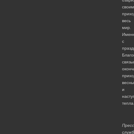
своим
прих
весь
мир.
Имен
с
празд
Благ
связы
оконч
прихо
весны
и
насту
тепла
Пресс
служ