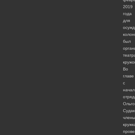
2019
года
для
осужд
колон
был
орган
театр
кружо
Во
главе
с
начал
отряд
Ольго
Судак
член
кружк
прове