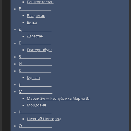
Башкортостан
В_________________
Владимир
Вятка
Д_________________
Дагестан
Е_________________
Екатеринбург
З_________________
И_________________
К_________________
Курган
Л_________________
М_________________
Марий Эл — Республика Марий Эл
Мордовия
Н_________________
Нижний Новгород
О_________________