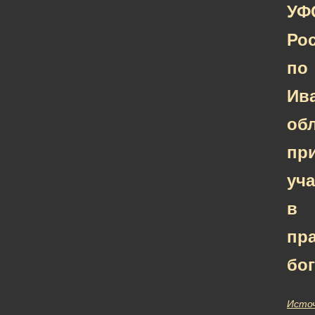
УФ
Ро
по
Ив
об
пр
уча
в
пр
бо
Исто