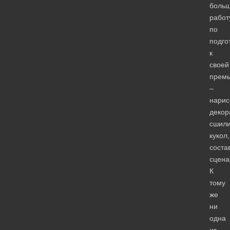
боль
работ
по
подго
к
своей
прем
–
нарис
декор
сшил
кукол,
соста
сцена
К
тому
же
ни
одна
из