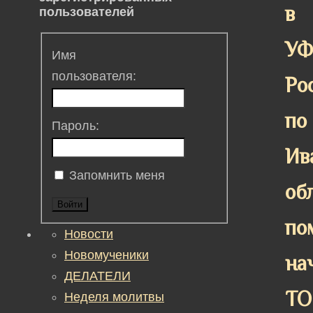
в
пользователей
У
Имя
пользователя:
Ро
по
Пароль:
Ив
Запомнить меня
об
Войти
по
Новости
Новомученики
на
ДЕЛАТЕЛИ
ТО
Неделя молитвы