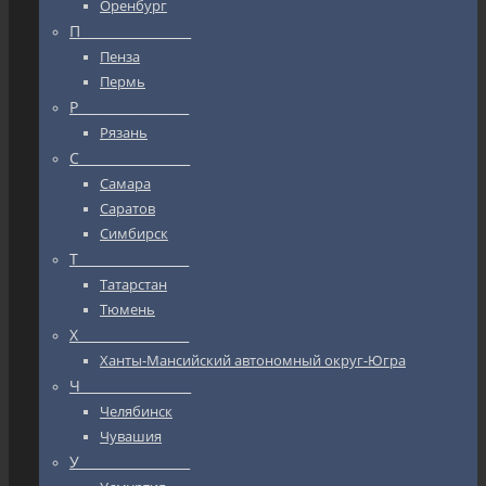
Оренбург
П_________________
Пенза
Пермь
Р_________________
Рязань
С_________________
Самара
Саратов
Симбирск
Т_________________
Татарстан
Тюмень
Х_________________
Ханты-Мансийский автономный округ-Югра
Ч_________________
Челябинск
Чувашия
У_________________