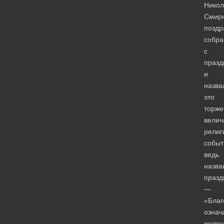
Никол
Смир
поздр
собра
с
празд
и
назва
это
торже
вели
религ
событ
ведь
назва
празд
—
«Благ
означ
возве