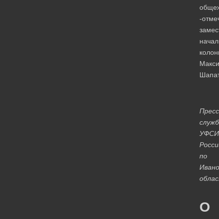
обще
-отме
замес
начал
колон
Макс
Шапат
Пресс
служб
УФСИ
Росси
по
Ивано
обла
О