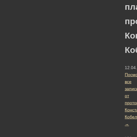
пл
пр
Ко
Ко
12.04
Посмо
все
запис
от
прото
Конст
Кобел
→