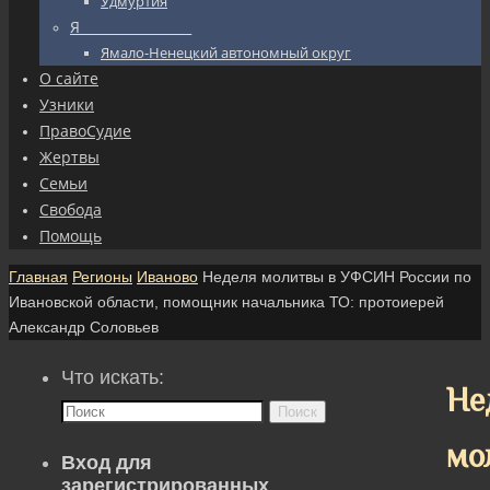
Удмуртия
Я_________________
Ямало-Ненецкий автономный округ
О сайте
Узники
ПравоСудие
Жертвы
Семьи
Свобода
Помощь
Главная
Регионы
Иваново
Неделя молитвы в УФСИН России по
Ивановской области, помощник начальника ТО: протоиерей
Александр Соловьев
Что искать:
Не
Поиск
мо
Вход для
зарегистрированных