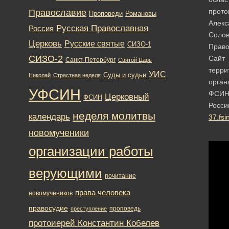
прото
Православие
Романовы
Проповеди
Алекс
Русская Православная
Россия
Солов
Церковь
Русские святые
СИЗО-1
Право
СИЗО-2
Сайт
Санкт-Петербург
Святой Царь
терри
УИС
Суды и судьи
Николай
Страстная неделя
орган
УФСИН
ФСИ
Церковный
ФСИН
Росси
неделя молитвы
календарь
37.fsi
новомученики
организации работы
верующими
почитание
права человека
новомучеников
правосудие
проповедь
преступление
протоиерей Константин Кобелев