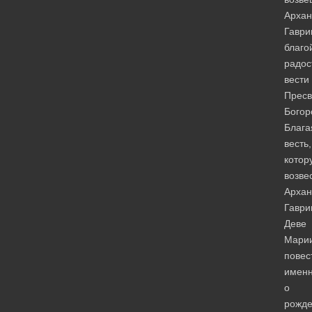
Архан
Гаври
благо
радос
вести
Пресв
Богор
Блага
весть,
котор
возве
Архан
Гаври
Деве
Марии
повес
имен
о
рожд