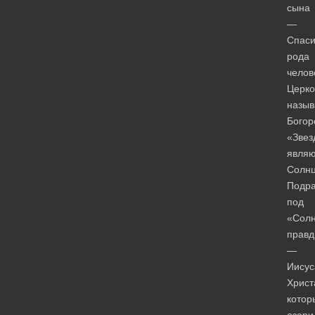
сына
—
Спаси
рода
челов
Церко
назыв
Богор
«Звез
явля
Солнц
Подра
под
«Сол
прав
—
Иисус
Христ
котор
озари