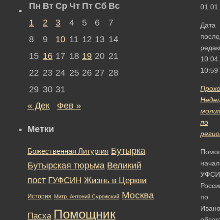
Пн
Вт
Ср
Чт
Пт
Сб
Вс
01.01
1
2
3
4
5
6
7
Дата
после
8
9
10
11
12
13
14
редак
15
16
17
18
19
20
21
10.04
10:59
22
23
24
25
26
27
28
29
30
31
Прох
Неде
« Дек
Фев »
моли
по
Метки
реги
Бутырка
Божественная Литургия
Помо
начал
Бутырская тюрьма
Великий
УФСИ
пост
ГУФСИН
Жизнь в Церкви
Росси
Москва
История
по
Митр. Антоний Сурожский
Ивано
Помощник
Пасха
облас