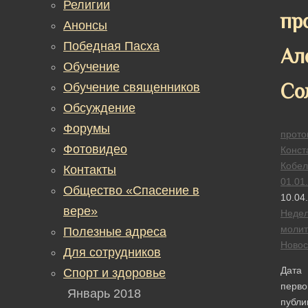
Религии
пр
Анонсы
Победная Пасха
Ал
Обучение
Со
Обучение священников
Обсуждение
Форумы
прото
Фотовидео
Конст
Кобел
Контакты
01.01
Общество «Спасение в
10.04
вере»
Неде
моли
Полезные адреса
Новос
Для сотрудников
Дата
Спорт и здоровье
перво
Январь 2018
публи