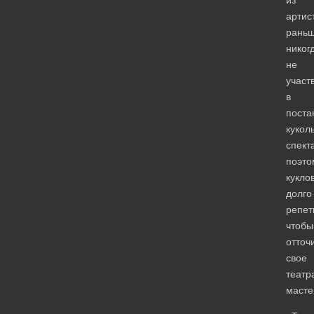
артис
рань
никог
не
участ
в
поста
кукол
спект
поэто
кукло
долго
репет
чтобы
отточ
свое
театр
масте