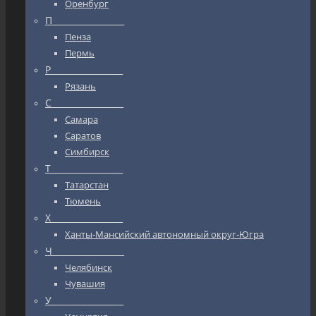
Оренбург
П_________________
Пенза
Пермь
Р_________________
Рязань
С_________________
Самара
Саратов
Симбирск
Т_________________
Татарстан
Тюмень
Х_________________
Ханты-Мансийский автономный округ-Югра
Ч_________________
Челябинск
Чувашия
У_________________