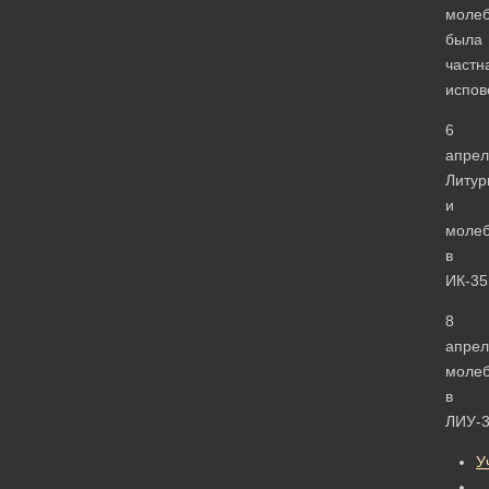
моле
была
частн
испов
6
апрел
Литур
и
моле
в
ИК-35
8
апрел
моле
в
ЛИУ-3
У