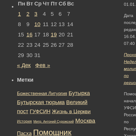
Пн
Вт
Ср
Чт
Пт
Сб
Вс
01.01
1
2
3
4
5
6
7
Дата
после
8
9
10
11
12
13
14
редак
15
16
17
18
19
20
21
16.04
07:40
22
23
24
25
26
27
28
29
30
31
Прох
Неде
« Дек
Фев »
моли
по
Метки
реги
Бутырка
Божественная Литургия
Помо
начал
Бутырская тюрьма
Великий
УФСИ
пост
ГУФСИН
Жизнь в Церкви
Росси
Москва
История
по
Митр. Антоний Сурожский
Респу
Помощник
Пасха
Хакас