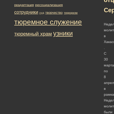
ресоциализация
реадаптация
Сер
сотрудники
творчество
суд
терроризм
тюремное служение
Неде
моли
узники
тюремный храм
в
Хакас
.
С
30
марта
по
8
апрел
в
рамка
Неде
моли
были