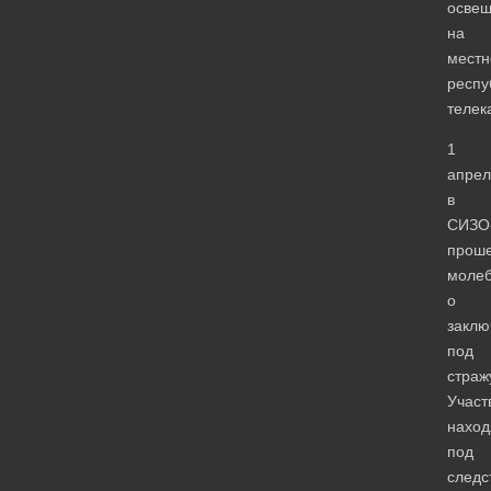
осве
на
мест
респу
телек
1
апрел
в
СИЗО
прош
моле
о
заклю
под
страж
Участ
нахо
под
следс