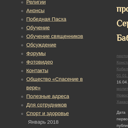
Религии
пр
Анонсы
Победная Пасха
Се
Обучение
Ба
Обучение священников
Обсуждение
Форумы
прото
Фотовидео
Конст
Кобел
Контакты
01.01
Общество «Спасение в
16.04
вере»
моли
Новос
Полезные адреса
Хакас
Для сотрудников
Дата
Спорт и здоровье
перво
Январь 2018
публи