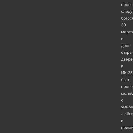
пров
след
богос
30
марта
в
день
откры
двере
в
ИК-33
был
прове
моле
о
умно
любв
и
прими