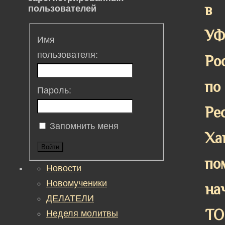
в
пользователей
У
Имя
пользователя:
Ро
по
Пароль:
Ре
Запомнить меня
Ха
Войти
по
Новости
Новомученики
на
ДЕЛАТЕЛИ
ТО
Неделя молитвы