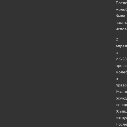
Посл
моле
была
частн
испов
2
апрел
в
ИК-28
прош
моле
о
право
Участ
осуж
женщ
(быв
сотру
Посл