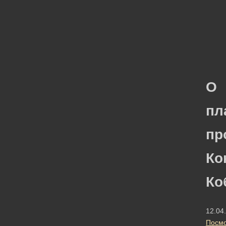
О
пл
пр
Ко
Ко
12.04
Посмо