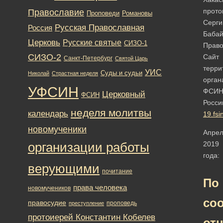
прото
Православие
Романовы
Проповеди
Серги
Русская Православная
Россия
Бабай
Церковь
Русские святые
СИЗО-1
Право
СИЗО-2
Сайт
Санкт-Петербург
Святой Царь
терри
УИС
Суды и судьи
Николай
Страстная неделя
орган
УФСИН
ФСИ
Церковный
ФСИН
Росси
неделя молитвы
календарь
19.fsi
новомученики
Апрел
2019
организации работы
года:
верующими
почитание
По
права человека
новомучеников
со
правосудие
проповедь
преступление
протоиерей Константин Кобелев
от