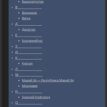
Башкортостан
В_________________
Владимир
Вятка
Д_________________
Дагестан
Е_________________
Екатеринбург
З_________________
И_________________
К_________________
Курган
Л_________________
М_________________
Марий Эл — Республика Марий Эл
Мордовия
Н_________________
Нижний Новгород
О_________________