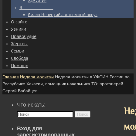
Удмуртия
Я_________________
Ямало-Ненецкий автономный округ
О сайте
Узники
ПравоСудие
Жертвы
Семьи
Свобода
Помощь
Главная
Неделя молитвы
Неделя молитвы в УФСИН России по
Республике Хакасии, помощник начальника ТО: протоиерей
Сергий Бабайцев
Что искать:
Не
Поиск
мо
Вход для
зарегистрированных