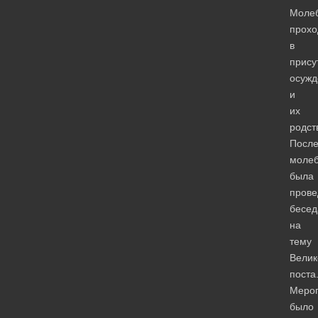
Моле
прохо
в
прису
осужд
и
их
родст
Посл
моле
была
прове
бесед
на
тему
Велик
поста
Меро
было