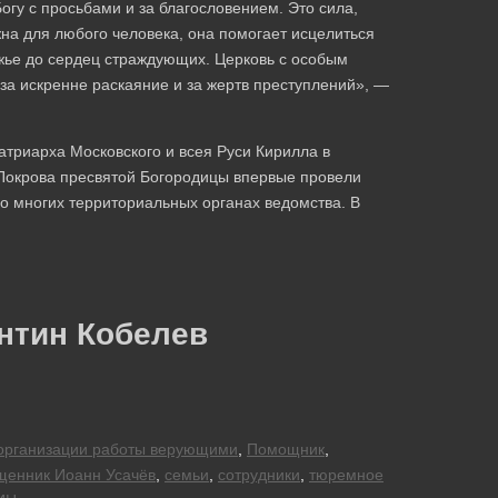
огу с просьбами и за благословением. Это сила,
на для любого человека, она помогает исцелиться
ожье до сердец страждующих. Церковь с особым
за искренне раскаяние и за жертв преступлений», —
атриарха Московского и всея Руси Кирилла в
Покрова пресвятой Богородицы впервые провели
о многих территориальных органах ведомства. В
нтин Кобелев
организации работы верующими
,
Помощник
,
щенник Иоанн Усачёв
,
семьи
,
сотрудники
,
тюремное