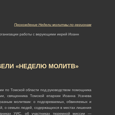
Прохождение Недели молитвы по регионам
рганизации работы с верующими иерей Иоанн
ВЕЛИ «НЕДЕЛЮ МОЛИТВ»
ии по Томской области под руководством помощника
ми, священника Томской епархии Иоанна Усачева
разным молитвам: о подозреваемых, обвиняемых и
ий, о семьях людей, содержащихся в местах лишения
удниках УИС, об участниках тюремной миссии —