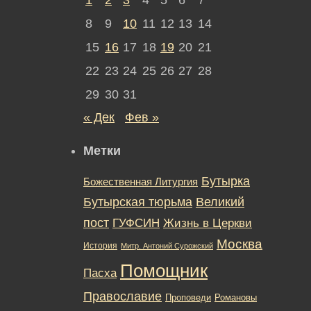
8
9
10
11
12
13
14
15
16
17
18
19
20
21
22
23
24
25
26
27
28
29
30
31
« Дек
Фев »
Метки
Бутырка
Божественная Литургия
Бутырская тюрьма
Великий
пост
ГУФСИН
Жизнь в Церкви
Москва
История
Митр. Антоний Сурожский
Помощник
Пасха
Православие
Романовы
Проповеди