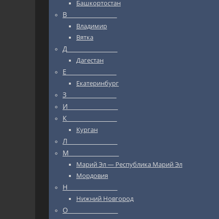
Башкортостан
В_________________
Владимир
Вятка
Д_________________
Дагестан
Е_________________
Екатеринбург
З_________________
И_________________
К_________________
Курган
Л_________________
М_________________
Марий Эл — Республика Марий Эл
Мордовия
Н_________________
Нижний Новгород
О_________________