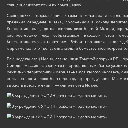
священнослужителях и их помощниках.
Священники, окормляющие храмы в колониях и следствен
предании середины Х века, положенном в основу великого
Константинополя, где находилась риза Божией Матери, юрод
распростершую над собравшимся народом свой омоф
Константинополя от нашествия. Войска противника вскоре дей
мир отмечает этот день, означающий божественное покровител
Всю неделю отец Иоанн, священники Томской епархии РПЦ п
Сегодня миссия завершилась торжественным богослужением
режимных территориях. «Вера важна для любого человека, она
цель – донести слово Божье до сердец страждующих. Мы моли
за жертв преступлений», — считает отец Иоанн.