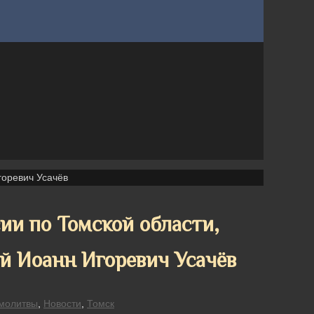
горевич Усачёв
и по Томской области,
й Иоанн Игоревич Усачёв
молитвы
,
Новости
,
Томск