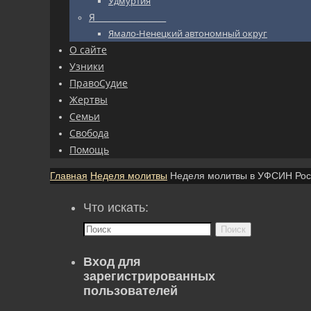
Удмуртия
Я_________________
Ямало-Ненецкий автономный округ
О сайте
Узники
ПравоСудие
Жертвы
Семьи
Свобода
Помощь
Главная
Неделя молитвы
Неделя молитвы в УФСИН Росс
Что искать:
Поиск
Вход для
зарегистрированных
пользователей