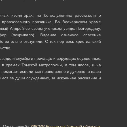
ных изоляторах, на богослужениях рассказали о
 православного праздника. Во Влахернском храме
ивый Андрей со своим учеником увидел Богородицу,
ор (покрывало). Видение означало спасение
ствительно отступили. С тех пор весь христианский
ьство.
роводили службы и причащали верующих осужденных.
 в храмах Томской митрополии, в том числе, и на
 помогает исцелиться нравственно и духовно, и наша
мся за души осужденных, за искреннее раскаяние и
Пресс-служба
УФСИН России по Томской области