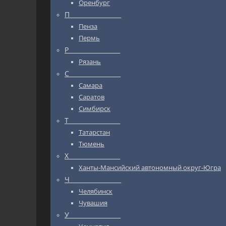
Оренбург
П_________________
Пенза
Пермь
Р_________________
Рязань
С_________________
Самара
Саратов
Симбирск
Т_________________
Татарстан
Тюмень
Х_________________
Ханты-Мансийский автономный округ-Югра
Ч_________________
Челябинск
Чувашия
У_________________