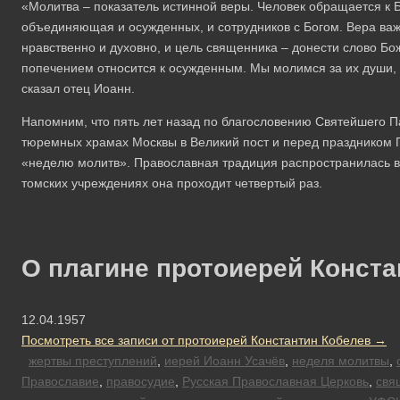
«Молитва – показатель истинной веры. Человек обращается к Б
объединяющая и осужденных, и сотрудников с Богом. Вера важ
нравственно и духовно, и цель священника – донести слово Б
попечением относится к осужденным. Мы молимся за их души, 
сказал отец Иоанн.
Напомним, что пять лет назад по благословению Святейшего П
тюремных храмах Москвы в Великий пост и перед праздником 
«неделю молитв». Православная традиция распространилась в
томских учреждениях она проходит четвертый раз.
О плагине протоиерей Конста
12.04.1957
Посмотреть все записи от протоиерей Константин Кобелев
→
жертвы преступлений
,
иерей Иоанн Усачёв
,
неделя молитвы
,
Православие
,
правосудие
,
Русская Православная Церковь
,
свя