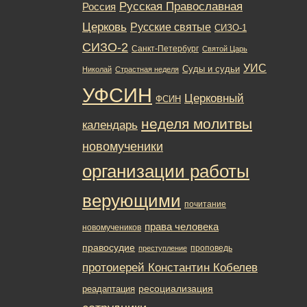
Русская Православная
Россия
Церковь
Русские святые
СИЗО-1
СИЗО-2
Санкт-Петербург
Святой Царь
УИС
Суды и судьи
Николай
Страстная неделя
УФСИН
Церковный
ФСИН
неделя молитвы
календарь
новомученики
организации работы
верующими
почитание
права человека
новомучеников
правосудие
проповедь
преступление
протоиерей Константин Кобелев
ресоциализация
реадаптация