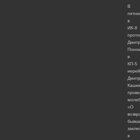
В
пятни
в
ИК-8
прото
Дмит
Поном
в
КП-5
иерей
Дмит
Кашки
прове
моле
«О
возвр
бывш
заклю
в