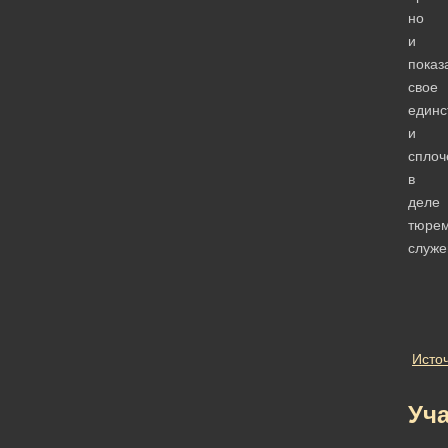
но
и
показ
свое
единс
и
сплоч
в
деле
тюрем
служе
Исто
Уч