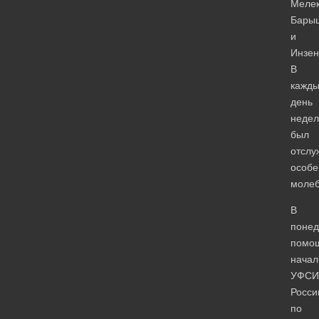
Мелек
Бары
и
Инзен
В
кажд
день
недел
был
отслу
особ
молеб
В
понед
помо
начал
УФСИ
Росси
по