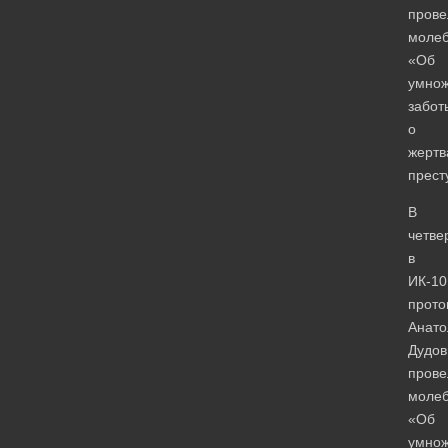
прове
моле
«Об
умно
забот
о
жертв
прест
В
четве
в
ИК-10
прото
Анато
Дудов
прове
моле
«Об
умно