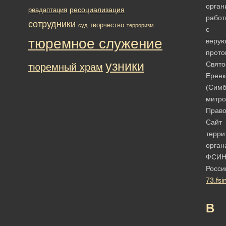
орган
ресоциализация
реадаптация
работ
сотрудники
творчество
суд
терроризм
с
тюремное служение
веру
прото
узники
Свято
тюремный храм
Еренк
(Симб
митро
Право
Сайт
терри
орган
ФСИ
Росси
73.fsi
В