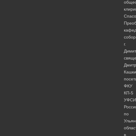
общес
клири
Спасо
Преоб
кафед
собор
г.
Димит
свяще
Дмит
Кашки
посет
ФКУ
КП-5
УФСИ
Росси
по
Ульян
облас
в