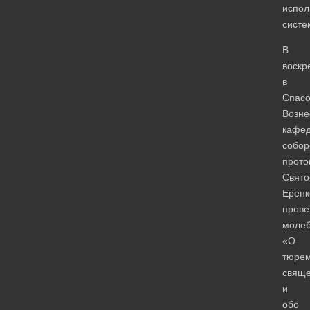
испол
систе
В
воскр
в
Спасо
Возне
кафе
собор
прото
Свято
Еренк
прове
моле
«О
тюре
свяще
и
обо