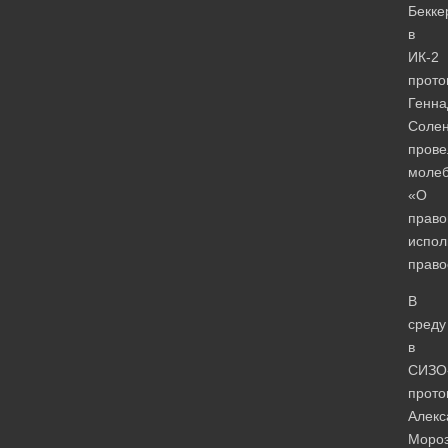
Бекке
в
ИК-2
прото
Генна
Соле
прове
моле
«О
прав
испол
право
В
среду
в
СИЗО
прото
Алекс
Моро