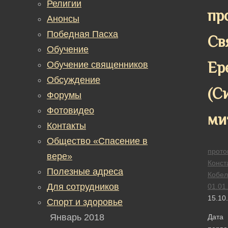
Религии
пр
Анонсы
Победная Пасха
Св
Обучение
Ер
Обучение священников
Обсуждение
(С
Форумы
Фотовидео
ми
Контакты
Общество «Спасение в
прото
вере»
Конст
Полезные адреса
Кобел
Для сотрудников
01.01
15.10
Спорт и здоровье
Январь 2018
Дата