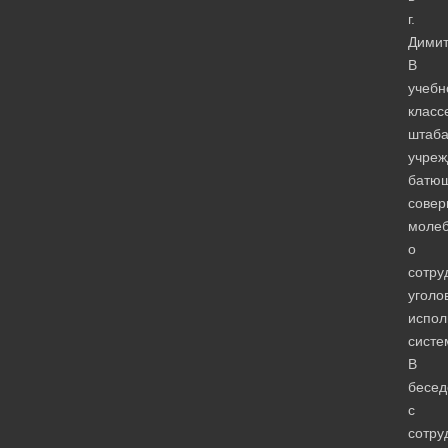
г.
Димит
В
учебн
класс
штаб
учреж
батю
сове
моле
о
сотру
уголо
испол
систе
В
бесед
с
сотру