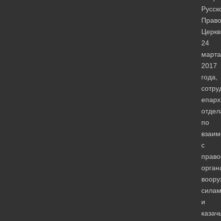
Русск
Право
Церкв
24
марта
2017
года,
сотру
епарх
отдел
по
взаим
с
право
орган
воор
сила
и
казач