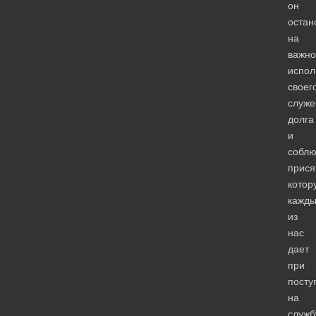
он
остан
на
важно
испол
своег
служе
долга
и
собл
прися
котор
кажд
из
нас
дает
при
посту
на
служб