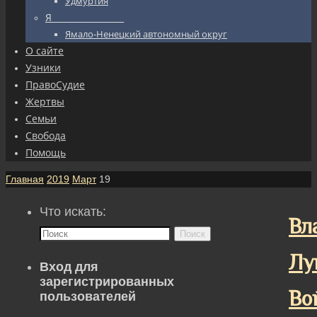
Удмуртия
Я_________________
Ямало-Ненецкий автономный округ
О сайте
Узники
ПравоСудие
Жертвы
Семьи
Свобода
Помощь
Главная
2019
Март
19
Что искать:
Вл
Поиск
Лу
Вход для
зарегистрированных
Во
пользователей