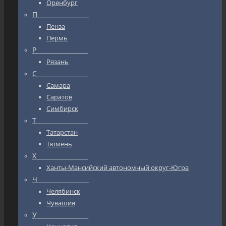
Оренбург
П_________________
Пенза
Пермь
Р_________________
Рязань
С_________________
Самара
Саратов
Симбирск
Т_________________
Татарстан
Тюмень
Х_________________
Ханты-Мансийский автономный округ-Югра
Ч_________________
Челябинск
Чувашия
У_________________