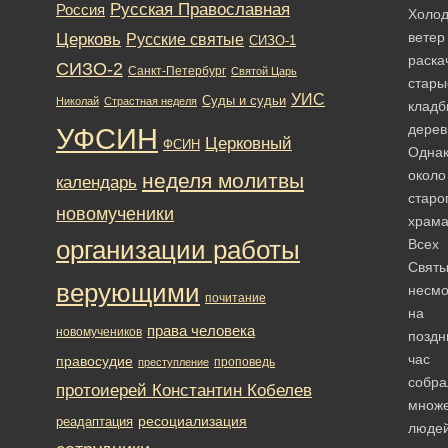
Русская Православная
Россия
Холо
Церковь
ветер
Русские святые
СИЗО-1
раска
СИЗО-2
Санкт-Петербург
Святой Царь
стары
УИС
Суды и судьи
Николай
Страстная неделя
кладб
дерев
УФСИН
Церковный
ФСИН
Одна
около
неделя молитвы
календарь
старо
новомученики
храм
организации работы
Всех
Святы
верующими
несмо
почитание
на
права человека
новомучеников
поздн
час
правосудие
проповедь
преступление
собра
протоиерей Константин Кобелев
множе
ресоциализация
реадаптация
людей