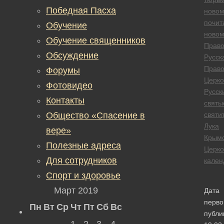
Победная Пасха
новом
почит
Обучение
новом
Обучение священников
Право
Обсуждение
Русск
Право
Форумы
Церко
Фотовидео
Русск
Контакты
святы
Общество «Спасение в
святи
Лука
вере»
Крым
Полезные адреса
Церк
Для сотрудников
кален
Спорт и здоровье
Март 2019
Дата
перво
Пн
Вт
Ср
Чт
Пт
Сб
Вс
публи
1
2
3
4