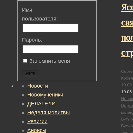
Яс
Имя
пользователя:
св
по
Пароль:
ст
Запомнить меня
Серге
Войти
Кобел
19.03
Новости
19.03
Новомученики
Новос
ДЕЛАТЕЛИ
Церк
Неделя молитвы
кален
Бутыр
Религии
Бутыр
Анонсы
тюрь