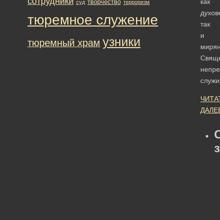
сотрудники
как
творчество
суд
терроризм
духов
тюремное служение
так
и
узники
тюремный храм
мирян
Свящ
непр
служ
ЧИТА
ДАЛЕ