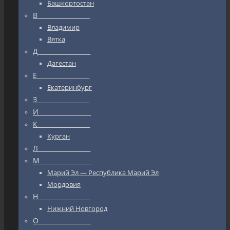
Башкортостан
В_________________
Владимир
Вятка
Д_________________
Дагестан
Е_________________
Екатеринбург
З_________________
И_________________
К_________________
Курган
Л_________________
М_________________
Марий Эл — Республика Марий Эл
Мордовия
Н_________________
Нижний Новгород
О_________________