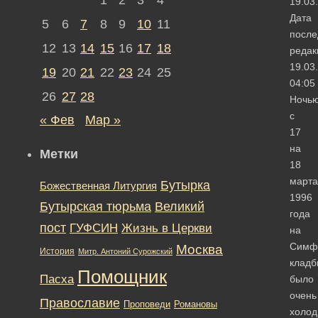
19.03
Дата
5
6
7
8
9
10
11
после
12
13
14
15
16
17
18
редак
19.03
19
20
21
22
23
24
25
04:05
26
27
28
Ночь
с
« Фев
Мар »
17
на
Метки
18
марта
Бутырка
Божественная Литургия
1996
Бутырская тюрьма
Великий
года
пост
ГУФСИН
Жизнь в Церкви
на
Симф
Москва
История
Митр. Антоний Сурожский
клад
Помощник
Пасха
было
очень
Православие
Романовы
Проповеди
холод