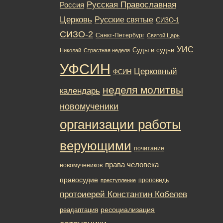
Русская Православная
Россия
Церковь
Русские святые
СИЗО-1
СИЗО-2
Санкт-Петербург
Святой Царь
УИС
Суды и судьи
Николай
Страстная неделя
УФСИН
Церковный
ФСИН
неделя молитвы
календарь
новомученики
организации работы
верующими
почитание
права человека
новомучеников
правосудие
проповедь
преступление
протоиерей Константин Кобелев
ресоциализация
реадаптация