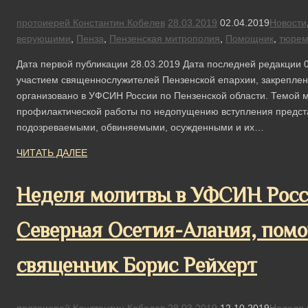
протоиерей Константин Кобелев
28.03.2019
02.04.2019
Новости
верующими
,
Пенза
,
Пензенская митрополия
,
Помощник
,
тюрем
Дата первой публикации 28.03.2019 Дата последней редакции 0
участием священнослужителей Пензенской епархии, закрепле
организовано в УФСИН России по Пензенской области. Темой 
профилактической работы по недопущению вступления предста
подозреваемыми, обвиняемыми, осужденными и их…
ЧИТАТЬ ДАЛЕЕ
Неделя молитвы в УФСИН Росс
Северная Осетия-Алания, помо
священник Борис Рейхерт