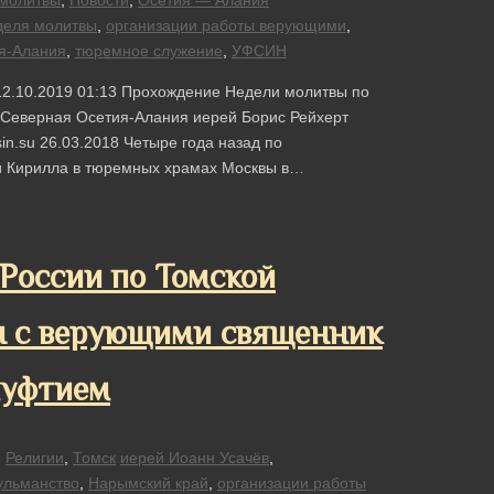
молитвы
,
Новости
,
Осетия — Алания
деля молитвы
,
организации работы верующими
,
я-Алания
,
тюремное служение
,
УФСИН
12.10.2019 01:13 Прохождение Недели молитвы по
Северная Осетия-Алания иерей Борис Рейхерт
n.su 26.03.2018 Четыре года назад по
си Кирилла в тюремных храмах Москвы в…
оссии по Томской
ы с верующими священник
муфтием
,
Религии
,
Томск
иерей Иоанн Усачёв
,
ульманство
,
Нарымский край
,
организации работы