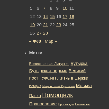
5
6
7
8
9
10
11
12
13
14
15
16
17
18
19
20
21
22
23
24
25
26
27
28
« Фев
Мар »
Метки
Бутырка
Божественная Литургия
Бутырская тюрьма
Великий
пост
ГУФСИН
Жизнь в Церкви
Москва
История
Митр. Антоний Сурожский
Помощник
Пасха
Православие
Романовы
Проповеди