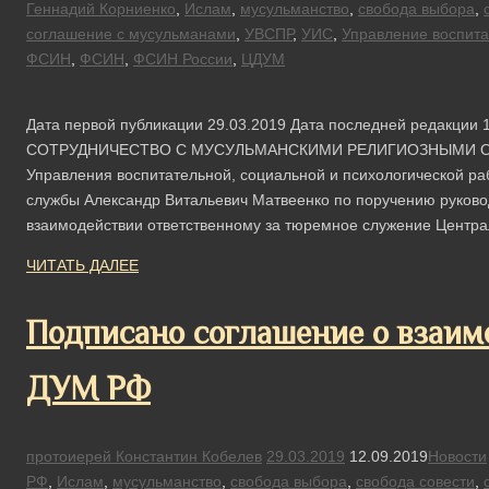
Геннадий Корниенко
,
Ислам
,
мусульманство
,
свобода выбора
,
соглашение с мусульманами
,
УВСПР
,
УИС
,
Управление воспита
ФСИН
,
ФСИН
,
ФСИН России
,
ЦДУМ
Дата первой публикации 29.03.2019 Дата последней редакци
СОТРУДНИЧЕСТВО С МУСУЛЬМАНСКИМИ РЕЛИГИОЗНЫМИ ОРГА
Управления воспитательной, социальной и психологической р
службы Александр Витальевич Матвеенко по поручению руково
взаимодействии ответственному за тюремное служение Центр
ЧИТАТЬ ДАЛЕЕ
Подписано соглашение о взаи
ДУМ РФ
протоиерей Константин Кобелев
29.03.2019
12.09.2019
Новости
РФ
,
Ислам
,
мусульманство
,
свобода выбора
,
свобода совести
,