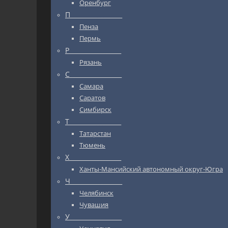
Оренбург
П_________________
Пенза
Пермь
Р_________________
Рязань
С_________________
Самара
Саратов
Симбирск
Т_________________
Татарстан
Тюмень
Х_________________
Ханты-Мансийский автономный округ-Югра
Ч_________________
Челябинск
Чувашия
У_________________