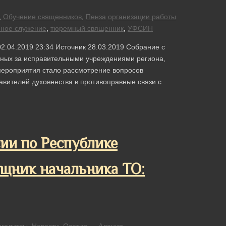
,
Обучение священников
,
Пенза
организации работы
ное служение
,
тюремный священник
,
УФСИН
2.04.2019 23:34 Источник 28.03.2019 Собрание с
нных за исправительными учреждениями региона,
мероприятия стало рассмотрение вопросов
вителей духовенства в противоправные связи с
ии по Республике
щник начальника ТО: