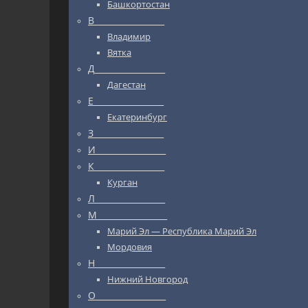
Башкортостан
В_________________
Владимир
Вятка
Д_________________
Дагестан
Е_________________
Екатеринбург
З_________________
И_________________
К_________________
Курган
Л_________________
М_________________
Марий Эл — Республика Марий Эл
Мордовия
Н_________________
Нижний Новгород
О_________________