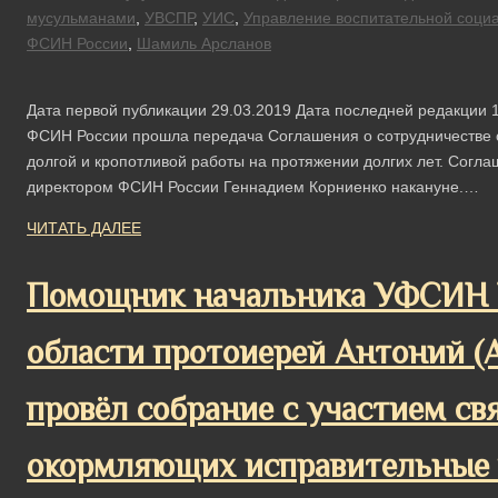
мусульманами
,
УВСПР
,
УИС
,
Управление воспитательной соци
ФСИН России
,
Шамиль Арсланов
Дата первой публикации 29.03.2019 Дата последней редакции 1
ФСИН России прошла передача Соглашения о сотрудничестве 
долгой и кропотливой работы на протяжении долгих лет. Согл
директором ФСИН России Геннадием Корниенко накануне.…
ЧИТАТЬ ДАЛЕЕ
Помощник начальника УФСИН Р
области протоиерей Антоний (
провёл собрание с участием с
окормляющих исправительные 