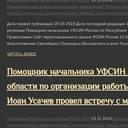
протоиерей Константин Кобелев
28.03.2019
12.10.2019
Неделя 
Владикавказская и Аланская епархия
,
иерей Борис Рейхерт
,
не
Осетия
,
Помощник
,
священник Борис Рейхерт
,
Северная Осети
Дата первой публикации 28.03.2019 Дата последней редакции 
регионам Помощник начальника УФСИН России по Республике 
Православие Сайт территориального органа ФСИН России 15.fsi
благословению Святейшего Патриарха Московского и всея Ру
ЧИТАТЬ ДАЛЕЕ
Помощник начальника УФСИН Р
области по организации работ
Иоан Усачев провел встречу с 
протоиерей Константин Кобелев
28.03.2019
23.11.2019
Новости
межрелигиозное взаимодействие
,
межрелигиозный диалог
,
мус