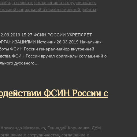
свобода совести
,
соглашение о сотрудничестве
,
тельной социальной и психологической работы
и 12.09.2019 15:27 ФСИН РОССИИ УКРЕПЛЯЕТ
НИЗАЦИЯМИ Источник 28.03.2019 Начальник
аботы ФСИН России генерал-майор внутренней
дства ФСИН России вручил оригиналы соглашений о
ального духовного…
модействии ФСИН России с
Александр Матвеенко
,
Геннадий Корниенко
,
ДУМ
соглашение о сотрудничестве
,
соглашение с