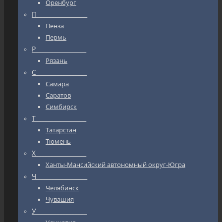
Оренбург
П_________________
Пенза
Пермь
Р_________________
Рязань
С_________________
Самара
Саратов
Симбирск
Т_________________
Татарстан
Тюмень
Х_________________
Ханты-Мансийский автономный округ-Югра
Ч_________________
Челябинск
Чувашия
У_________________