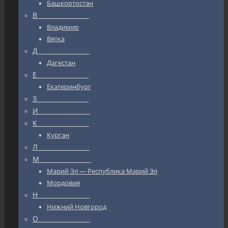
Башкортостан
В_________________
Владимир
Вятка
Д_________________
Дагестан
Е_________________
Екатеринбург
З_________________
И_________________
К_________________
Курган
Л_________________
М_________________
Марий Эл — Республика Марий Эл
Мордовия
Н_________________
Нижний Новгород
О_________________