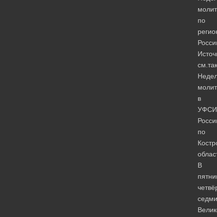
моли
по
регио
Росси
Источ
см.та
Неде
моли
в
УФСИ
Росси
по
Костр
облас
В
пятни
четвё
седм
Велик