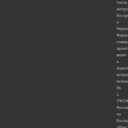
поста
митро
Костр
и
Нерех
Фера
сове
архип
визит
в
мужс
испра
коло
№
1
УФСИ
Росси
по
Костр
облас