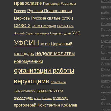
моли
Православие
Романовы
Проповеди
орган
Русская Православная
Россия
работ
Церковь
Русские святые
веру
СИЗО-1
Помо
СИЗО-2
Санкт-Петербург
Святой Царь
Право
УИС
Суды и судьи
Николай
Страстная неделя
право
УФСИН
Русск
Церковный
ФСИН
Право
неделя молитвы
Церко
календарь
свяще
новомученики
Алекс
организации работы
Виног
семьи
верующими
сотру
почитание
Союз
права человека
новомучеников
онлай
правосудие
ТВ
проповедь
преступление
Союз
,
протоиерей Константин Кобелев
тюре