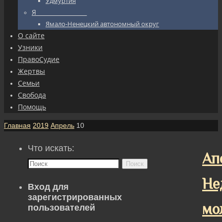
Удмуртия
Я_________________
Ямало-Ненецкий автономный округ
О сайте
Узники
ПравоСудие
Жертвы
Семьи
Свобода
Помощь
Главная
2019
Апрель
10
Что искать:
Ап
Поиск
Не
Вход для
зарегистрированных
мо
пользователей