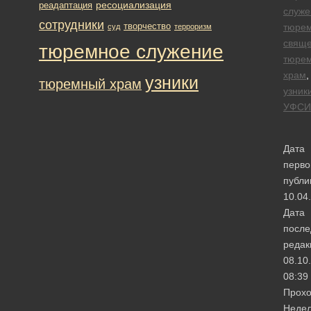
ресоциализация
реадаптация
служе
сотрудники
творчество
тюре
суд
терроризм
свяще
тюремное служение
тюре
храм
,
узники
тюремный храм
узник
УФСИ
Дата
перво
публи
10.04
Дата
после
редак
08.10
08:39
Прох
Неде