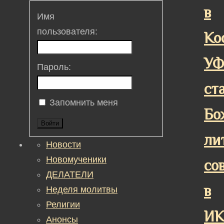
в
Имя
пользователя:
Ко
У
Пароль:
ст
Запомнить меня
Бо
Войти
ли
Новости
Новомученики
со
ДЕЛАТЕЛИ
в
Неделя молитвы
Религии
ИК
Анонсы