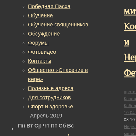
Победная Пасха
ми
Обучение
Ко
Обучение священников
Обсуждение
и
Форумы
Фотовидео
Не
Контакты
Общество «Спасение в
Фе
вере»
Полезные адреса
прото
Для сотрудников
Конст
Кобел
Спорт и здоровье
10.04
Апрель 2019
08.10
Пн
Вт
Ср
Чт
Пт
Сб
Вс
Неде
моли
1