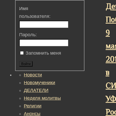
Де
Имя
пользователя:
По
9
Пароль:
ма
Запомнить меня
20
Войти
в
Новости
Новомученики
СИ
ДЕЛАТЕЛИ
У
Неделя молитвы
Религии
Ро
Анонсы