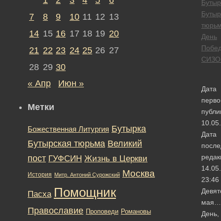
Бутыр
Бутыр
7
8
9
10
11
12
13
тюрь
14
15
16
17
18
19
20
День
Побе
21
22
23
24
25
26
27
СИЗО
28
29
30
« Апр
Июн »
Дата
перво
Метки
публи
10.05
Бутырка
Божественная Литургия
Дата
Бутырская тюрьма
Великий
после
редак
пост
ГУФСИН
Жизнь в Церкви
14.05
Москва
История
Митр. Антоний Сурожский
23:46
Помощник
Девят
Пасха
мая…
Православие
Романовы
Проповеди
День,