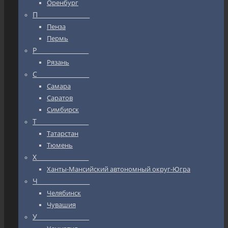
Оренбург
П_________________
Пенза
Пермь
Р_________________
Рязань
С_________________
Самара
Саратов
Симбирск
Т_________________
Татарстан
Тюмень
Х_________________
Ханты-Мансийский автономный округ-Югра
Ч_________________
Челябинск
Чувашия
У_________________