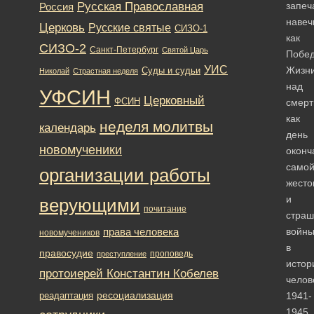
Русская Православная
запеч
Россия
навеч
Церковь
Русские святые
СИЗО-1
как
СИЗО-2
Санкт-Петербург
Святой Царь
Побе
УИС
Жизн
Суды и судьи
Николай
Страстная неделя
над
УФСИН
Церковный
ФСИН
смерт
как
неделя молитвы
календарь
день
новомученики
оконч
само
организации работы
жесто
и
верующими
почитание
страш
права человека
войн
новомучеников
в
правосудие
проповедь
преступление
истор
протоиерей Константин Кобелев
челов
ресоциализация
реадаптация
1941-
1945