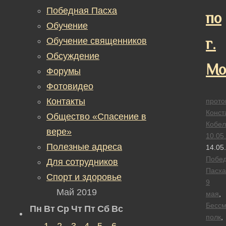
Победная Пасха
по
Обучение
г.
Обучение священников
Обсуждение
Мо
Форумы
Фотовидео
Контакты
прото
Конст
Общество «Спасение в
Кобел
вере»
10.05
Полезные адреса
14.05
Побе
Для сотрудников
Пасха
Спорт и здоровье
9
Май 2019
мая
,
Бесс
Пн
Вт
Ср
Чт
Пт
Сб
Вс
полк
,
1
2
3
4
5
6