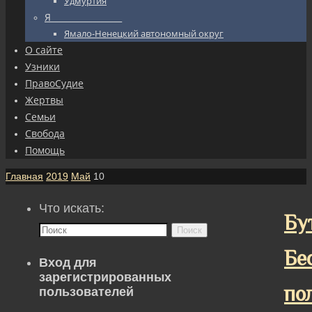
Удмуртия
Я_________________
Ямало-Ненецкий автономный округ
О сайте
Узники
ПравоСудие
Жертвы
Семьи
Свобода
Помощь
Главная
2019
Май
10
Что искать:
Бу
Поиск
Бе
Вход для
зарегистрированных
по
пользователей