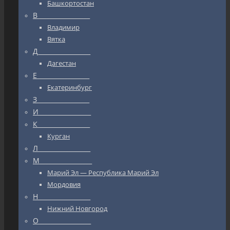
Башкортостан
В_________________
Владимир
Вятка
Д_________________
Дагестан
Е_________________
Екатеринбург
З_________________
И_________________
К_________________
Курган
Л_________________
М_________________
Марий Эл — Республика Марий Эл
Мордовия
Н_________________
Нижний Новгород
О_________________