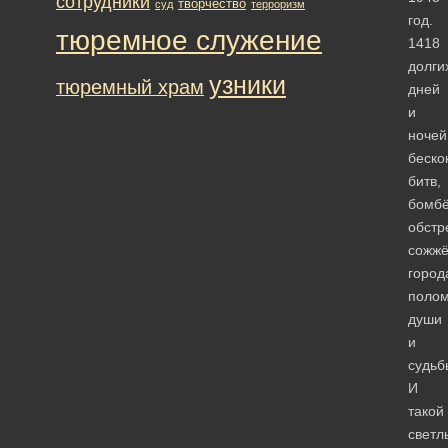
сотрудники
творчество
суд
терроризм
год.
тюремное служение
1418
долги
узники
тюремный храм
дней
и
ночей
беско
битв,
бомбё
обстр
сожж
город
поло
души
и
судь
И
такой
свет