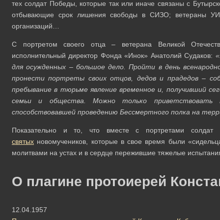
тех солдат Победы, которые так или иначе связаны с Бутырс
отбывающие срок лишения свободы в СИЗО; ветераны УИС
организаций…
С портретом своего отца – ветерана Великой Отечес
исполнительный директор Фонда «Инок» Анатолий Судаков:
«
для осужденных – большое дело. Пройти в день всенародн
пронести портреты своих отцов, дедов и прадедов – со
пребывание в тюрьме явление временное и, получивший сег
семьи и общества. Можно только приветствовать т
способствовавшей проведению Бессмертного полка на терр
Показательно и то, что вместе с портретами солда
святых
новомучеников, которые в свое время были «сидельца
молитвами на устах и в сердце пережившие тяжелые испытани
О плагине протоиерей Конста
12.04.1957