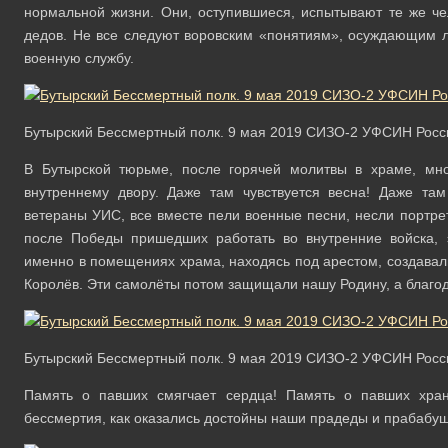
нормальной жизни. Они, оступившиеся, испытывают те же чел
дедов. Не все следуют воровским «понятиям», осуждающим лю
военную службу.
Бутырский Бессмертный полк. 9 мая 2019 СИЗО-2 УФСИН Росси
В Бутырской тюрьме, после горячей молитвы в храме, мн
внутреннему двору. Даже там чувствуется весна! Даже т
ветераны УИС, все вместе пели военные песни, несли портре
после Победы пришедших работать во внутренние войска, 
именно в помещениях храма, находясь под арестом, создавал
Королёв. Эти самолёты потом защищали нашу Родину, а благо
Бутырский Бессмертный полк. 9 мая 2019 СИЗО-2 УФСИН Росси
Память о павших смягчает сердца! Память о павших хра
бессмертия, как оказались достойны наши прадеды и прабабуш