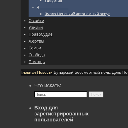
Удмуртия
Я_________________
Ямало-Ненецкий автономный округ
О сайте
Узники
ПравоСудие
Жертвы
Семьи
Свобода
Помощь
Главная
Новости
Бутырский Бессмертный полк. День По
Что искать:
Поиск
Вход для
зарегистрированных
пользователей