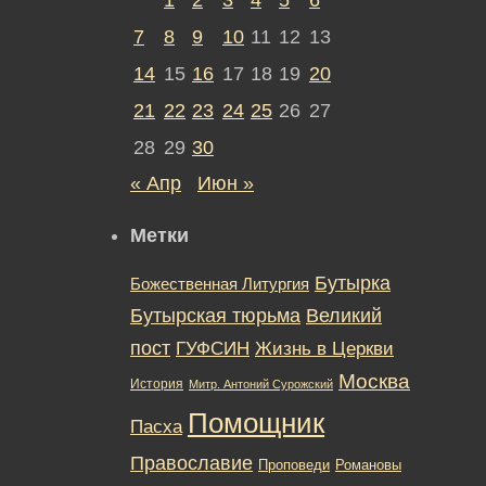
7
8
9
10
11
12
13
14
15
16
17
18
19
20
21
22
23
24
25
26
27
28
29
30
« Апр
Июн »
Метки
Бутырка
Божественная Литургия
Бутырская тюрьма
Великий
пост
ГУФСИН
Жизнь в Церкви
Москва
История
Митр. Антоний Сурожский
Помощник
Пасха
Православие
Романовы
Проповеди