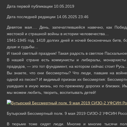
Дата первой публикации 10.05.2019
Дата последней редакции 14.05.2025 23:46
Девятое мая…. День, запечатлевшейся навечно, как Побе
жестокой и страшной войны в истории человечества…
1941-1945 год. 1418 долгих дней и ночей бесконечных битв, 
души и судьбы…
И такой светлый праздник! Такая радость в светлое Пасхальн
В нашей стране есть коммунисты и либералы, монархисты
прадедов, — это тот фундамент, на котором сейчас стоит Русь
Вы знаете, что они бессмертны? Что люди, павшие на войне 
одной из песен? И видимый признак их бессмертия: Бессмертн
ушедших в иную жизнь, но по-прежнему дорогих и близких. И
мы можем любить, творить, воспитывать детей!
Бутырский Бессмертный полк. 9 мая 2019 СИЗО-2 УФСИН Росси
В тюрьме тоже сидят люди. Многие и многие тысячи пол