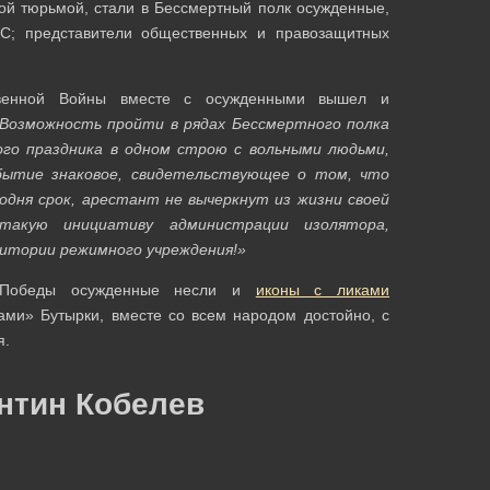
кой тюрьмой, стали в Бессмертный полк осужденные,
; представители общественных и правозащитных
твенной Войны вместе с осужденными вышел и
Возможность пройти в рядах Бессмертного полка
ого праздника в одном строю с вольными людьми,
бытие знаковое, свидетельствующее о том, что
одня срок, арестант не вычеркнут из жизни своей
акую инициативу администрации изолятора,
итории режимного учреждения!»
т Победы осужденные несли и
иконы с ликами
ми» Бутырки, вместе со всем народом достойно, с
я.
нтин Кобелев