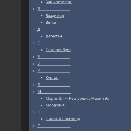
Башкортостан
В_________________
Владимир
Вятка
Д_________________
Дагестан
Е_________________
Екатеринбург
З_________________
И_________________
К_________________
Курган
Л_________________
М_________________
Марий Эл — Республика Марий Эл
Мордовия
Н_________________
Нижний Новгород
О_________________