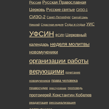
Русская Православная
Россия
Церковь
Русские святые
СИЗО-1
СИЗО-2
Санкт-Петербург
Святой Царь
УИС
Суды и судьи
Николай
Страстная неделя
УФСИН
Церковный
ФСИН
неделя молитвы
календарь
новомученики
организации работы
верующими
почитание
права человека
новомучеников
правосудие
проповедь
преступление
протоиерей Константин Кобелев
ресоциализация
реадаптация