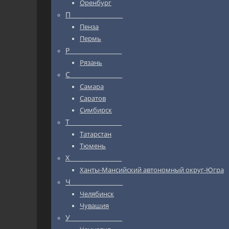
Оренбург
П_________________
Пенза
Пермь
Р_________________
Рязань
С_________________
Самара
Саратов
Симбирск
Т_________________
Татарстан
Тюмень
Х_________________
Ханты-Мансийский автономный округ-Югра
Ч_________________
Челябинск
Чувашия
У_________________