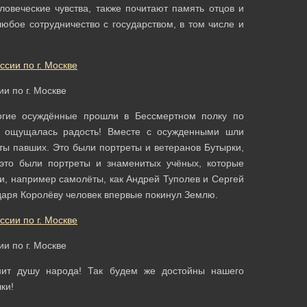
овеческие чувства, также почитают память отцов и
бое сотрудничество с государством, в том числе и
и по г. Москве
огие осуждённые прошли в Бессмертном полку по
ам ощущалась радость! Вместе с осужденными шли
ты павших. Это были портреты и ветеранов Бутырки,
это были портреты и знаменитых учёных, которые
и, например самолёты, как Андрей Туполев и Сергей
даря Королёву человек впервые покинул Землю.
и по г. Москве
нит душу народа! Так будем же достойны нашего
ки!