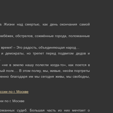
да Жизни над смертью, как день окончания самой
бомбёжек, обстрелов, сожжённые города, поломанные
ое время! – Это радость, объединяющая народ…
 и демократы, но трепет перед подвигом дедов и
…
«не в землю нашу полегли когда-то», как поется в
ый полк…. В этом полку, мы, живые, несём портреты
менно благодаря им мы сегодня живы, мы свободны,
и по г. Москве
оманных судеб. Большая часть из них мечтает о