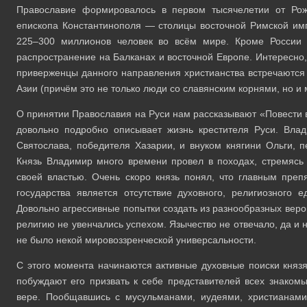
Православие формировалось в первом тысячелетии от Рож
епископа Константинополя — столицы восточной Римской им
225–300 миллионов человек во всём мире. Кроме России 
распространение на Балканах и восточной Европе. Интересно
приверженцы данного направления христианства встречаются 
Азии (причём это не только люди со славянским корнями, но и
О принятии Православия на Руси нам рассказывают «Повести 
довольно подробно описывает жизнь крестителя Руси. Вл
Святослава, победителя Хазарии, и внуком княгини Ольги, п
Князь Владимир много времени провел в походах, стремясь
своей властью. Очень скоро князь понял, что главным преп
государства является отсутствие духовного, религиозного
Довольно агрессивные попытки создать из разнообразных вер
религию не увенчались успехом. Язычество не отвечало, да и 
не было некой мировоззренческой универсальности.
С этого момента начинаются активные духовные поиски князя
побуждают его призвать к себе представителей всех знакомы
вере. Пообщавшись с мусульманами, иудеями, христианами