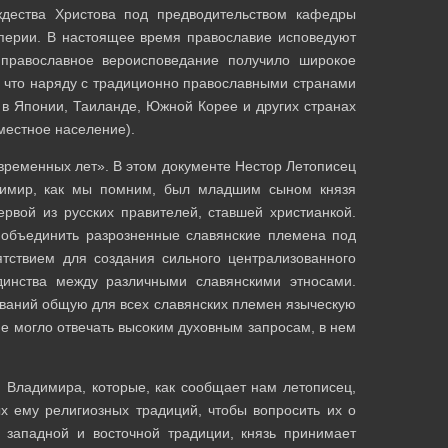
дества Христова под предводительством кафедры
перии. В настоящее время православие исповедуют
православное вероисповедание получило широкое
, что наряду с традиционно православными странами
в Японии, Таиланде, Южной Корее и других странах
 местное население).
временных лет». В этом документе Нестор Летописец
адимир, как мы помним, был младшим сыном князя
ервой из русских правителей, ставшей христианкой.
 объединить разрозненные славянские племена под
ятствием для создания сильного централизованного
 единства между различными славянскими этносами.
ований общую для всех славянских племен языческую
не могло отвечать высоким духовным запросам, в нем
 Владимира, которые, как сообщает нам летописец,
х ему религиозных традиций, чтобы вопросить их о
 западной и восточной традиции, князь принимает