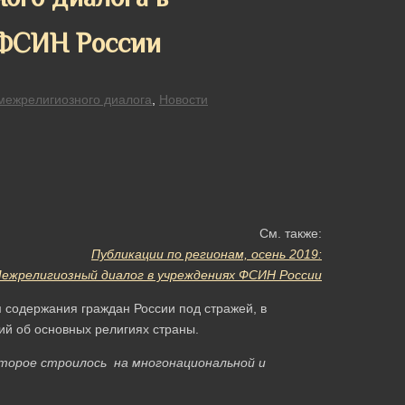
 ФСИН России
межрелигиозного диалога
,
Новости
См. также:
Публикации по регионам, осень 2019:
ежрелигиозный диалог в учреждениях ФСИН России
 содержания граждан России под стражей, в
й об основных религиях страны.
оторое строилось на многонациональной и