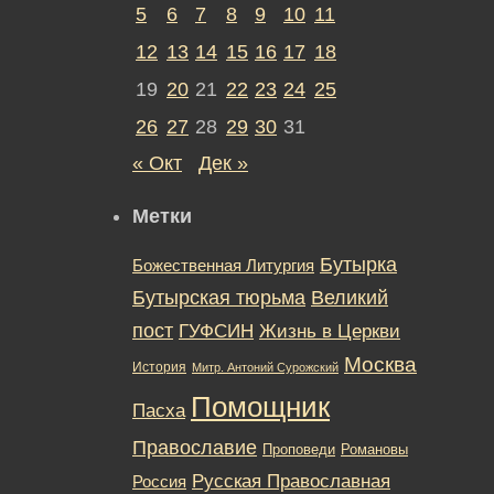
5
6
7
8
9
10
11
12
13
14
15
16
17
18
19
20
21
22
23
24
25
26
27
28
29
30
31
« Окт
Дек »
Метки
Бутырка
Божественная Литургия
Бутырская тюрьма
Великий
пост
ГУФСИН
Жизнь в Церкви
Москва
История
Митр. Антоний Сурожский
Помощник
Пасха
Православие
Романовы
Проповеди
Русская Православная
Россия