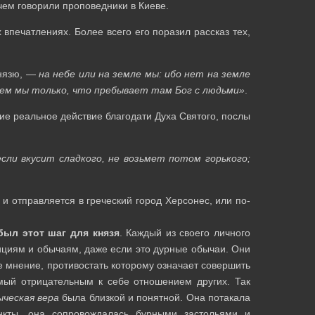
чем говорили проповедники в Киеве.
впечатлениях. Более всего его поразил рассказ тех,
князю, —
на небе или на земле мы: ибо нет на земле
наем мы только, что пребывает там Бог с людьми»
.
е реальное действие благодати Духа Святого, послы
сли вкусит сладкого, не возьмет потом горького;
 отправляется в греческий город Херсонес, или по-
был этот шаг для князя
. Каждый из своего личного
ициям и обычаям, даже если это дурные обычаи. Они
е мнение, противостать которому означает совершить
емый отрицательным к себе отношением других. Так
ыческая вера
была близкой и понятной. Она потакала
нкты, она сопровождалась бурными застольями и