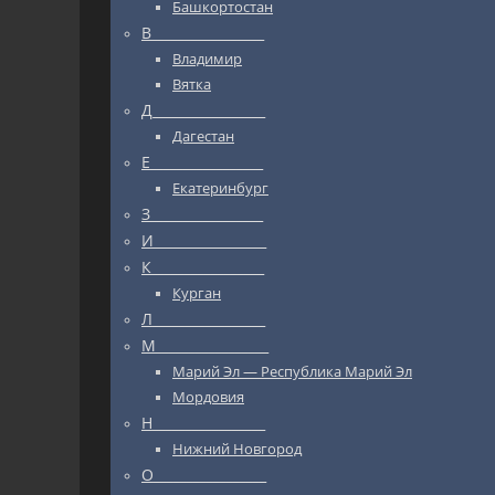
Башкортостан
В_________________
Владимир
Вятка
Д_________________
Дагестан
Е_________________
Екатеринбург
З_________________
И_________________
К_________________
Курган
Л_________________
М_________________
Марий Эл — Республика Марий Эл
Мордовия
Н_________________
Нижний Новгород
О_________________