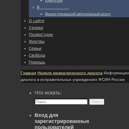
Удмуртия
Я_________________
Ямало-Ненецкий автономный округ
О сайте
Узники
ПравоСудие
Жертвы
Семьи
Свобода
Помощь
Главная
Неделя межрелигиозного диалога
Информацион
диалога в исправительных учреждениях ФСИН России
Что искать:
Поиск
Вход для
зарегистрированных
пользователей