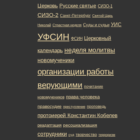
Церковь
Русские святые
СИЗО-1
СИЗО-2
Санкт-Петербург
Святой Царь
УИС
Суды и судьи
Николай
Страстная неделя
УФСИН
Церковный
ФСИН
неделя молитвы
календарь
новомученики
организации работы
верующими
почитание
права человека
новомучеников
правосудие
проповедь
преступление
протоиерей Константин Кобелев
ресоциализация
реадаптация
сотрудники
творчество
суд
терроризм