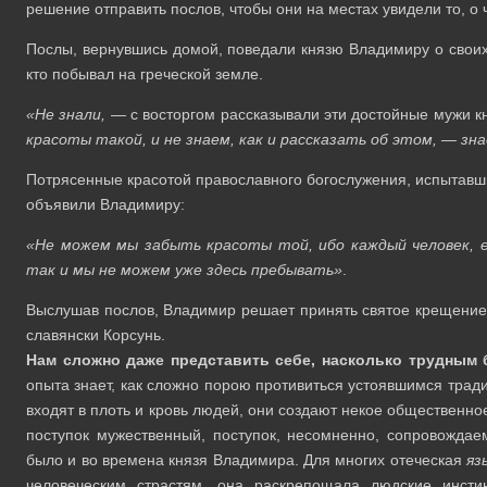
решение отправить послов, чтобы они на местах увидели то, о 
Послы, вернувшись домой, поведали князю Владимиру о своих 
кто побывал на греческой земле.
«Не знали, —
с восторгом рассказывали эти достойные мужи 
красоты такой, и не знаем, как и рассказать об этом, — з
Потрясенные красотой православного богослужения, испытавши
объявили Владимиру:
«Не можем мы забыть красоты той, ибо каждый человек, е
так и мы не можем уже здесь пребывать»
.
Выслушав послов, Владимир решает принять святое крещение и
славянски Корсунь.
Нам сложно даже представить себе, насколько трудным 
опыта знает, как сложно порою противиться устоявшимся трад
входят в плоть и кровь людей, они создают некое общественно
поступок мужественный, поступок, несомненно, сопровожда
было и во времена князя Владимира. Для многих отеческая
яз
человеческим страстям, она раскрепощала людские инсти