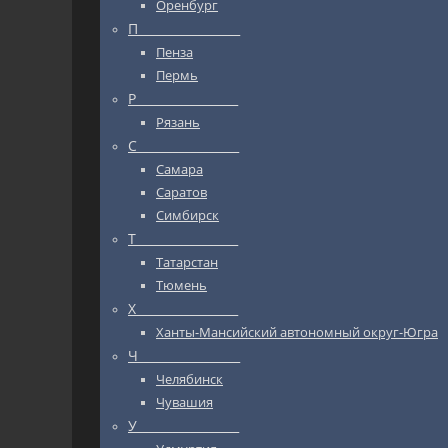
Оренбург
П_________________
Пенза
Пермь
Р_________________
Рязань
С_________________
Самара
Саратов
Симбирск
Т_________________
Татарстан
Тюмень
Х_________________
Ханты-Мансийский автономный округ-Югра
Ч_________________
Челябинск
Чувашия
У_________________