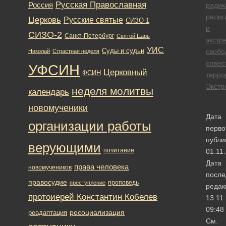
Русская Православная
Россия
радик
религ
Церковь
Русские святые
СИЗО-1
и
СИЗО-2
Санкт-Петербург
Святой Царь
экстр
УИС
Суды и судьи
свобо
Николай
Страстная неделя
совес
УФСИН
Церковный
ФСИН
терро
Экстр
неделя молитвы
календарь
новомученики
Дата
организации работы
перво
публи
верующими
почитание
01.11
Дата
права человека
новомучеников
после
правосудие
проповедь
преступление
редак
протоиерей Константин Кобелев
13.11
09:48
ресоциализация
реадаптация
См.