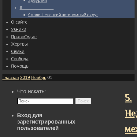
Удмуртия
Я_________________
Ямало-Ненецкий автономный округ
О сайте
Узники
ПравоСудие
Жертвы
Семьи
Свобода
Помощь
Главная
2019
Ноябрь
01
Что искать:
5.
Поиск
Не
Вход для
зарегистрированных
ме
пользователей