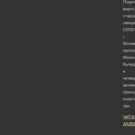
Покро
ворот,
старш
свяще
СИЗО
г.
Моск
прото
Иоан
Калед
и
четве
актив
прихо
посет
три…
ЧИТА
ДАЛЕ