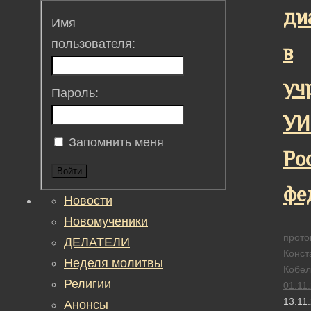
ди
Имя
пользователя:
в
уч
Пароль:
УИ
Запомнить меня
Ро
Войти
фе
Новости
Новомученики
прото
ДЕЛАТЕЛИ
Конст
Неделя молитвы
Кобел
Религии
01.11
13.11
Анонсы