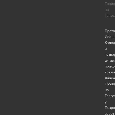
Трои
на
Грязе
Прото
Иоан
Калед
и
четве
актив
прихо
храм
Живо
Трои
на
Грязе
у
Покро
ворот