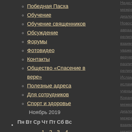
Неде
Победная Пасха
межре
Обучение
диало
Новос
Обучение священников
авраа
Обсуждение
религ
Форумы
взаим
Фотовидео
уваже
веру
Контакты
разли
Общество «Спасение в
религ
вере»
Исла
ислам
Полезные адреса
учены
Для сотрудников
Коран
Спорт и здоровье
межк
диало
Ноябрь 2019
межре
Пн
Вт
Ср
Чт
Пт
Сб
Вс
взаим
1
2
3
4
межре