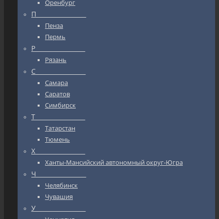
Оренбург
П_________________
Пенза
Пермь
Р_________________
Рязань
С_________________
Самара
Саратов
Симбирск
Т_________________
Татарстан
Тюмень
Х_________________
Ханты-Мансийский автономный округ-Югра
Ч_________________
Челябинск
Чувашия
У_________________