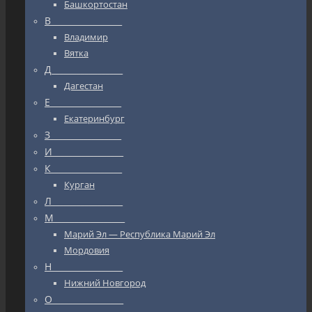
Башкортостан
В_________________
Владимир
Вятка
Д_________________
Дагестан
Е_________________
Екатеринбург
З_________________
И_________________
К_________________
Курган
Л_________________
М_________________
Марий Эл — Республика Марий Эл
Мордовия
Н_________________
Нижний Новгород
О_________________