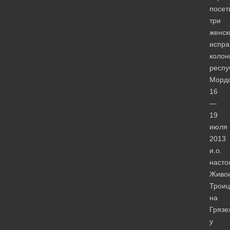
посет
три
женск
испра
колон
респу
Морд
16
—
19
июля
2013
и.о.
насто
Живо
Трои
на
Грязе
у