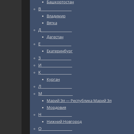
Башкортостан
В_________________
Владимир
Вятка
Д_________________
Дагестан
Е_________________
Екатеринбург
З_________________
И_________________
К_________________
Курган
Л_________________
М_________________
Марий Эл — Республика Марий Эл
Мордовия
Н_________________
Нижний Новгород
О_________________