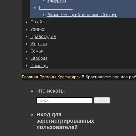
Удмуртия
Я_________________
Ямало-Ненецкий автономный округ
О сайте
Узники
ПравоСудие
Жертвы
Семьи
Свобода
Помощь
Главная
Регионы
Красноярск
В Красноярске прошла раб
Что искать:
Поиск
Вход для
зарегистрированных
пользователей