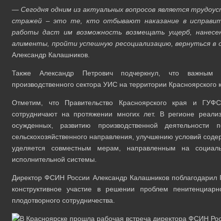
— Сегодня одним из актуальных вопросов является трудоу
стражей – это те, кто отбывают наказание в исправите
работы даст им возможность возмещать ущерб, нанесен
алименты, пройти успешную ресоциализацию, вернуться в
Александр Калашников.
Также Александр Петрович подчеркнул, что важным 
производственного сектора УИС на территории Красноярского 
Отметим, что Правительство Красноярского края и ГУФ
сотрудничают на протяжении многих лет. В регионе реали
осужденных, развитию производственной деятельности 
сельскохозяйственного направления, улучшению условий соде
уделяется совместным мерам, направленным на социаль
исполнительной системы.
Директор ФСИН России Александр Калашников поблагодарил Г
конструктивное участие в решении проблем пенитенциар
плодотворного сотрудничества.