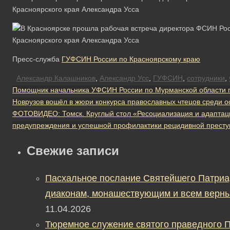
Пресс-служба
ГУФСИН России по Красноярскому краю
Александр Калашников
,
Александр Усс
,
ГУФСИН
,
сотрудники
,
Помощник начальника УФСИН России по Мурманской области 
Новрузов вошёл в жюри конкурса православных чтецов среди 
ФОТОВИДЕО: Томск. Круглый стол «Ресоциализация и адаптац
предупреждения и успешной профилактики рецидивной престу
Свежие записи
Пасхальное послание Святейшего Патриа
диаконам, монашествующим и всем верны
11.04.2026
Тюремное служение святого праведного П