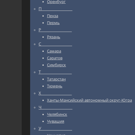
Оренбург
П_________________
Пенза
Пермь
Р_________________
Рязань
С_________________
Самара
Саратов
Симбирск
Т_________________
Татарстан
Тюмень
Х_________________
Ханты-Мансийский автономный округ-Югра
Ч_________________
Челябинск
Чувашия
У_________________