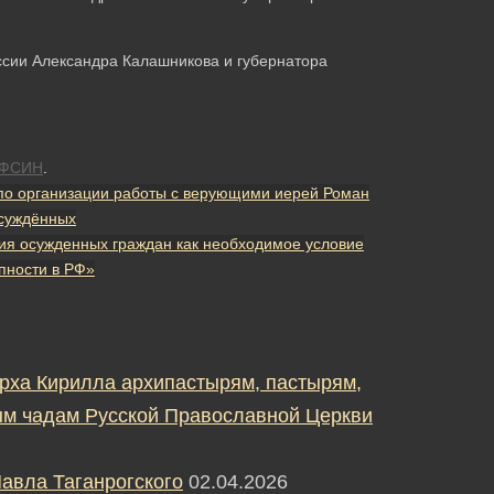
ФСИН
.
по организации работы с верующими иерей Роман
осуждённых
ия осужденных граждан как необходимое условие
пности в РФ»
рха Кирилла архипастырям, пастырям,
м чадам Русской Православной Церкви
авла Таганрогского
02.04.2026