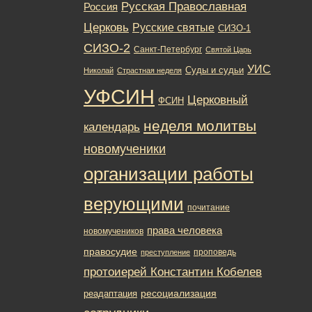
Русская Православная
Россия
Церковь
Русские святые
СИЗО-1
СИЗО-2
Санкт-Петербург
Святой Царь
УИС
Суды и судьи
Николай
Страстная неделя
УФСИН
Церковный
ФСИН
неделя молитвы
календарь
новомученики
организации работы
верующими
почитание
права человека
новомучеников
правосудие
проповедь
преступление
протоиерей Константин Кобелев
ресоциализация
реадаптация