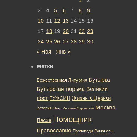
3
4
5
6
7
8
9
10
11
12
13
14
15
16
17
18
19
20
21
22
23
24
25
26
27
28
29
30
« Ноя
Янв »
Метки
Бутырка
Божественная Литургия
Бутырская тюрьма
Великий
пост
ГУФСИН
Жизнь в Церкви
Москва
История
Митр. Антоний Сурожский
Помощник
Пасха
Православие
Романовы
Проповеди