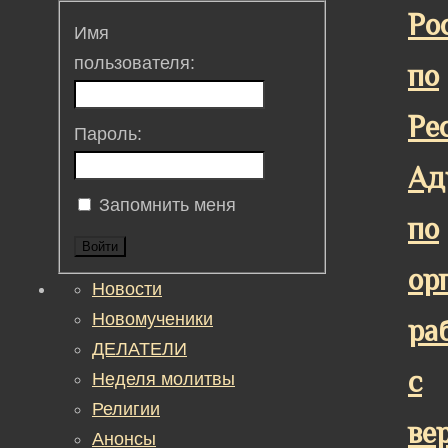
Ро
Имя
пользователя:
по
Ре
Пароль:
Ад
Запомнить меня
по
Войти
ор
Новости
Новомученики
ра
ДЕЛАТЕЛИ
с
Неделя молитвы
Религии
ве
Анонсы