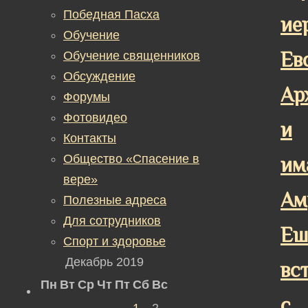
Победная Пасха
ие
Обучение
Ев
Обучение священников
Обсуждение
Ар
Форумы
Фотовидео
и
Контакты
Общество «Спасение в
им
вере»
Ам
Полезные адреса
Для сотрудников
Еш
Спорт и здоровье
Декабрь 2019
вс
Пн
Вт
Ср
Чт
Пт
Сб
Вс
с
1
2