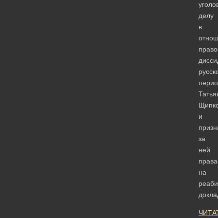
уголо
делу
в
отно
право
дисси
русск
перио
Татья
Щипк
и
призн
за
ней
права
на
реаби
докл
ЧИТА