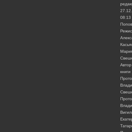
редак
27.12
08:13
Попо
Режис
Алекс
Касья
Мари
Свешн
Автор
книги
Прото
Влади
Свеш
Прото
Влад
Вигил
Екате
Татар