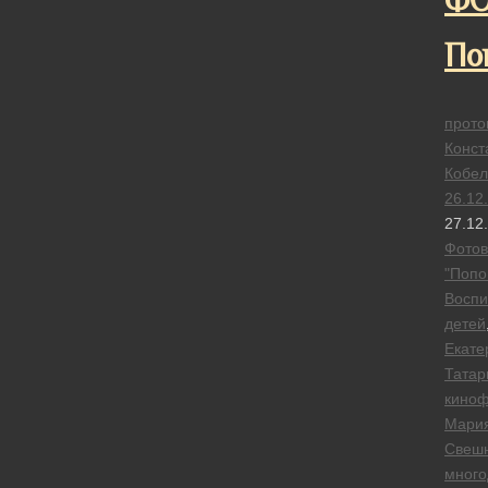
ФО
По
прото
Конст
Кобел
26.12
27.12
Фотов
"Попо
Воспи
детей
Екате
Татар
кино
Мари
Свеш
много