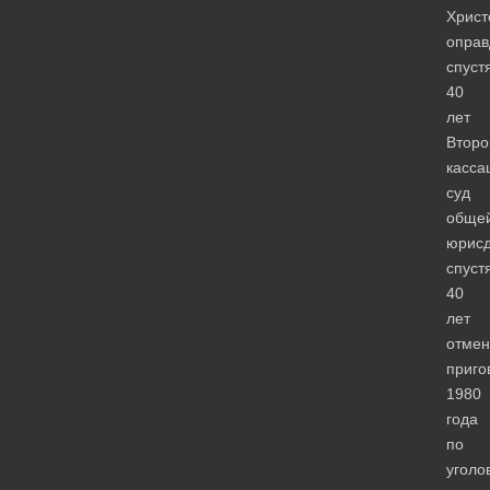
Христ
оправ
спуст
40
лет
Второ
касса
суд
обще
юрисд
спуст
40
лет
отмен
приго
1980
года
по
уголо