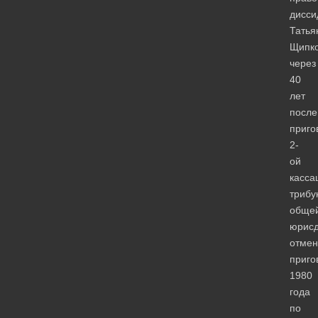
дисси
Татья
Щипк
через
40
лет
после
приго
2-
ой
касса
трибу
обще
юрисд
отмен
приго
1980
года
по