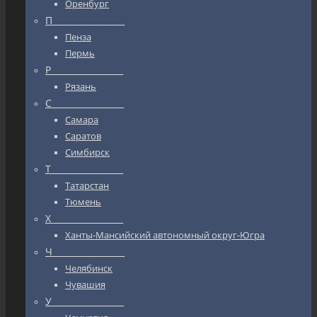
Оренбург
П_________________
Пенза
Пермь
Р_________________
Рязань
С_________________
Самара
Саратов
Симбирск
Т_________________
Татарстан
Тюмень
Х_________________
Ханты-Мансийский автономный округ-Югра
Ч_________________
Челябинск
Чувашия
У_________________