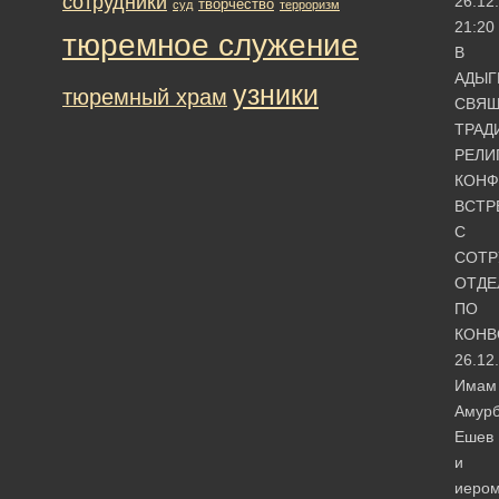
сотрудники
26.12
творчество
суд
терроризм
21:20
тюремное служение
В
АДЫГ
узники
тюремный храм
СВЯЩ
ТРАД
РЕЛИ
КОНФ
ВСТР
С
СОТР
ОТДЕ
ПО
КОН
26.12
Имам
Амур
Ешев
и
иеро