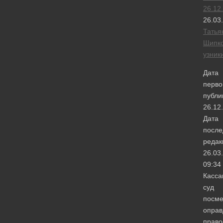
26.12
26.03
Татья
Щипк
узник
Дата
перво
публи
26.12
Дата
после
редак
26.03
09:34
Касса
суд
посме
оправ
право