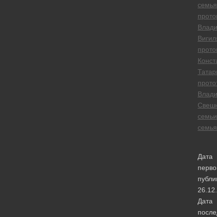
семья
прото
Влад
Вигил
прото
Конст
Татар
прото
Влади
Свеш
семьи
семья
Дата
перво
публи
26.12
Дата
после