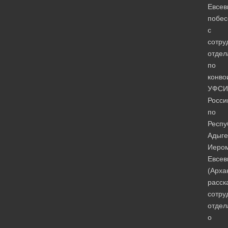
Евсев
побес
с
сотру
отдел
по
конво
УФСИ
Росси
по
Респу
Адыге
Иеро
Евсев
(Арха
расск
сотру
отдел
о