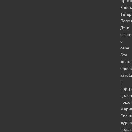
Прото
Конст
Татар
Попов
Дети
свяще
о
себе
Эта
книга
одно
автоб
и
портр
целог
покол
Мари
Свешн
журна
редак