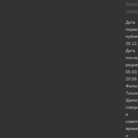
Щипк
узник
Дата
перво
публи
26.12
Дата
после
редак
05.03
20:08
Филол
Татья
Щипко
говор
в
совет
врем
о