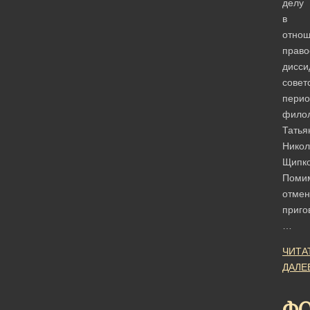
делу
в
отно
право
дисси
совет
перио
фило
Татья
Нико
Щипко
Поми
отме
приго
…
ЧИТА
ДАЛЕ