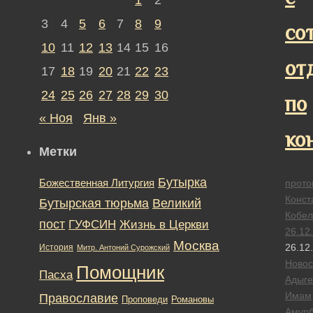
3
4
5
6
7
8
9
со
10
11
12
13
14
15
16
от
17
18
19
20
21
22
23
24
25
26
27
28
29
30
по
« Ноя
Янв »
ко
Метки
Бутырка
Божественная Литургия
прото
Конст
Бутырская тюрьма
Великий
Кобел
пост
ГУФСИН
Жизнь в Церкви
26.12
Москва
26.12
История
Митр. Антоний Сурожский
Новос
Помощник
Пасха
Адыге
Имам
Православие
Романовы
Проповеди
Амур