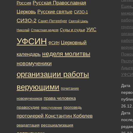
Русская Православная
Россия
Ешев
,
Церковь
Русские святые
СИЗО-1
межре
СИЗО-2
рабоч
Санкт-Петербург
Святой Царь
групп
УИС
Суды и судьи
Николай
Страстная неделя
орган
УФСИН
работ
Церковный
ФСИН
веру
неделя молитвы
календарь
Помо
Респу
новомученики
Адыге
организации работы
УФСИ
верующими
Дата
почитание
перво
права человека
новомучеников
публи
26.12
правосудие
проповедь
преступление
Дата
протоиерей Константин Кобелев
после
ресоциализация
реадаптация
редак