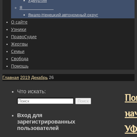
Удмуртия
Я_________________
Ямало-Ненецкий автономный округ
О сайте
Узники
ПравоСудие
Жертвы
Семьи
Свобода
Помощь
Главная
2019
Декабрь
26
Что искать:
По
Поиск
на
Вход для
зарегистрированных
У
пользователей