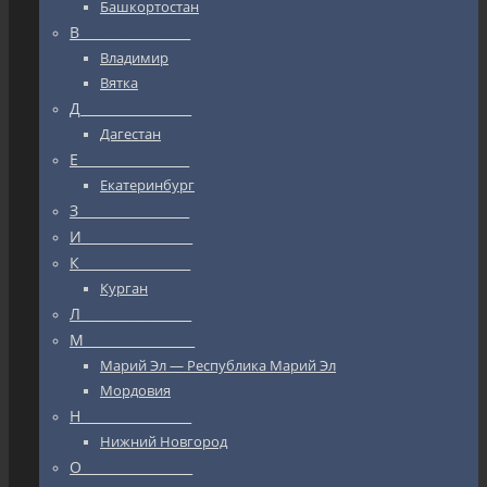
Башкортостан
В_________________
Владимир
Вятка
Д_________________
Дагестан
Е_________________
Екатеринбург
З_________________
И_________________
К_________________
Курган
Л_________________
М_________________
Марий Эл — Республика Марий Эл
Мордовия
Н_________________
Нижний Новгород
О_________________