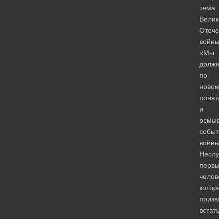
тема
Велик
Отече
войны
«Мы
долж
по-
новом
понят
и
осмыс
событ
войны
Неслу
перв
челов
котор
призв
встат