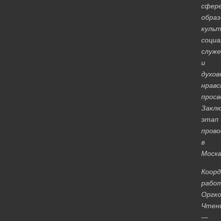
сфер
образ
культ
социа
служе
и
духов
нравс
просв
Закл
этап
пров
в
Москв
Коор
рабо
Оргк
Чтен
—