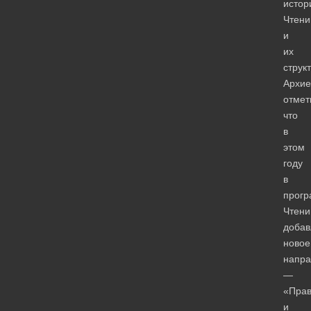
истор
Чтени
и
их
струк
Архие
отмет
что
в
этом
году
в
прогр
Чтени
добав
новое
напра
—
«Прав
и