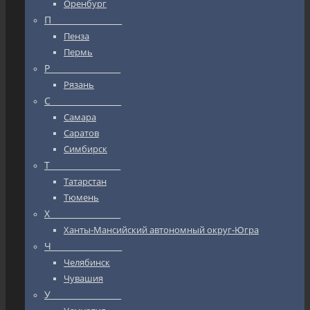
Оренбург
П_________________
Пенза
Пермь
Р_________________
Рязань
С_________________
Самара
Саратов
Симбирск
Т_________________
Татарстан
Тюмень
Х_________________
Ханты-Мансийский автономный округ-Югра
Ч_________________
Челябинск
Чувашия
У_________________