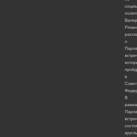
социа
полит
Вале
Рязан
расск
о
Парла
встре
котор
пройд
в
Совет
Федер
В
рамка
Парла
встре
состо
кругл