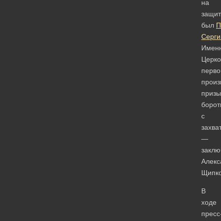
на
защит
был
П
Серги
Имен
Церко
перво
произ
призы
борот
с
захва
—
заклю
Алекс
Щипко
В
ходе
пресс