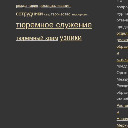
На
ресоциализация
реадаптация
вопро
сотрудники
журна
творчество
суд
терроризм
отвеч
тюремное служение
предс
отдел
узники
тюремный храм
религ
образ
и
катех
предс
Оргко
Межд
Рожде
образ
чтен
Росто
и
Новоч
Мерк