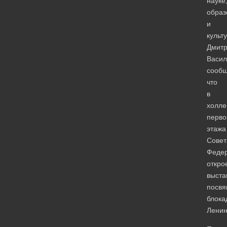
науке
образ
и
культ
Дмит
Васил
сообщ
что
в
холле
перво
этажа
Совет
Феде
откро
выста
посв
блока
Ленин