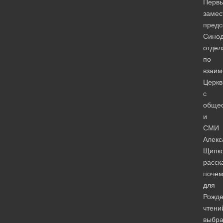
Перв
замес
предс
Синод
отдел
по
взаи
Церкв
с
обще
и
СМИ
Алекс
Щипк
расск
почем
для
Рожде
чтени
выбр