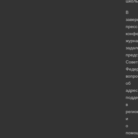
школь
В
завер
пресс
конф
журна
задал
предс
Совет
Феде
вопро
об
адрес
подде
в
регио
и
о
помо