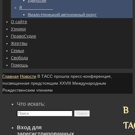
Удмуртия
Я_________________
Ямало-Ненецкий автономный округ
О сайте
Узники
ПравоСудие
Жертвы
Семьи
Свобода
Помощь
Главная
Новости
В ТАСС прошла пресс-конференция,
посвященная предстоящим XXVIII Международным
Рождественским чтениям
Что искать:
В
Поиск
ТА
Вход для
зарегистрированных