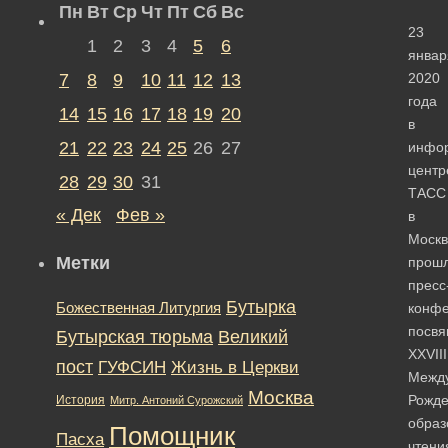
Пн
Вт
Ср
Чт
Пт
Сб
Вс
23
1
2
3
4
5
6
январ
7
8
9
10
11
12
13
2020
года
14
15
16
17
18
19
20
в
21
22
23
24
25
26
27
инфо
центр
28
29
30
31
ТАСС
« Дек
Фев »
в
Москв
Метки
прош
пресс
Бутырка
Божественная Литургия
конфе
посв
Бутырская тюрьма
Великий
XXVIII
пост
ГУФСИН
Жизнь в Церкви
Межд
Москва
Рожде
История
Митр. Антоний Сурожский
образ
Помощник
Пасха
чтени