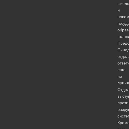
школ
и
ново
госуд
образ
станд
Предс
Синод
отдел
ответ
еще
не
приня
Отде
высту
проти
разру
систе
Кром