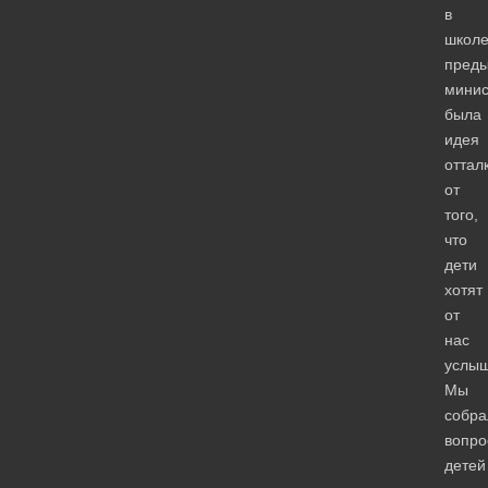
в
школе
пред
минис
была
идея
оттал
от
того,
что
дети
хотят
от
нас
услыш
Мы
собра
вопро
детей