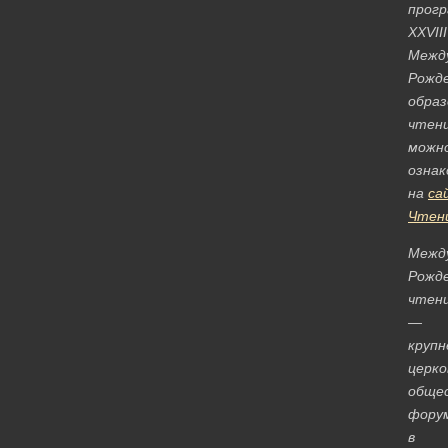
прог
XXVIII
Межд
Рожд
обра
чтен
можн
озна
на
са
Чтен
Межд
Рожд
чтен
—
круп
церко
обще
фору
в