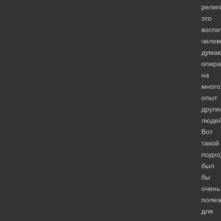
религ
это
воспи
челов
дума
опир
на
много
опыт
други
людей
Вот
такой
подхо
был
бы
очень
полез
для