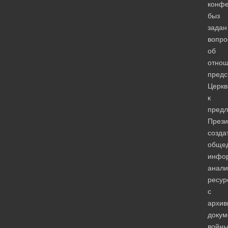
конф
быз
задан
вопро
об
отно
предс
Церкв
к
пред
Прези
созда
обще
инфо
анали
ресур
с
архи
докум
войны