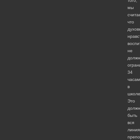
того,
мы
счита
что
духов
нравс
воспи
не
долж
огран
34
часам
в
школе
Это
долж
быть
вся
линия
препо