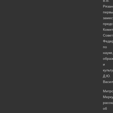
В.В.
Рязан
перв
замес
предс
Комит
Совет
Феде
по
науке
образ
и
культ
Д.Ю.
Васил
Митро
Мерк
расск
об