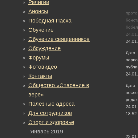
Религии
Анонсы
прото
Победная Пасха
Конст
Кобел
Обучение
24.01
Обучение священников
24.01
Обсуждение
Дата
Форумы
перво
Фотовидео
публи
24.01
Контакты
Общество «Спасение в
Дата
после
вере»
редак
Полезные адреса
24.01
Для сотрудников
18:52
Спорт и здоровье
Январь 2019
23.01