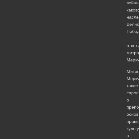
войны
каков
насле
Велик
Побед
—
ответ
митро
Мерку
Митро
Мерк
также
спрос
о
препо
основ
право
культ
в