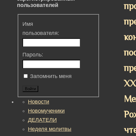
пр
пользователей
пр
Имя
пользователя:
ко
по
Пароль:
пр
Запомнить меня
XX
Войти
Ме
Новости
Новомученики
Ро
ДЕЛАТЕЛИ
чт
Неделя молитвы