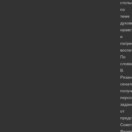
столы
по
теме
духов
нравс
и
патри
воспи
По
слова
В.
Рязан
сенат
получ
персо
задан
от
предс
Совет
Феде