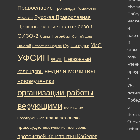
«Вели
Православие
Романовы
Проповеди
Побед
Русская Православная
Россия
насле
Церковь
Русские святые
СИЗО-1
и
СИЗО-2
насле
Санкт-Петербург
Святой Царь
В
УИС
Суды и судьи
Николай
Страстная неделя
этом
УФСИН
году
Церковный
ФСИН
Чтени
неделя молитвы
календарь
приур
к
новомученики
75-
организации работы
лети
Побе
верующими
в
почитание
Велик
права человека
новомучеников
Отече
правосудие
проповедь
преступление
войне
протоиерей Константин Кобелев