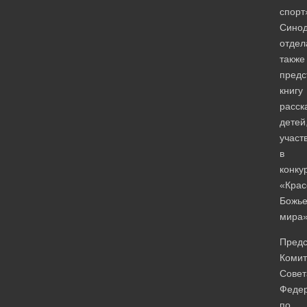
спорт
Синод
отдел
также
предс
книгу
расск
детей
участ
в
конку
«Крас
Божье
мира»
Предс
Комит
Совет
Феде
по