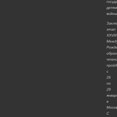
госуд
детям
войны
Закл
этап
XXVIII
Межд
Рожд
обра
чтен
прой
с
26
по
29
январ
в
Москв
С