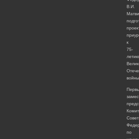
В.И.
Матви
подго
проек
приур
к
75-
лети
Велик
Отече
войны
Перв
замес
предс
Комит
Совет
Феде
по