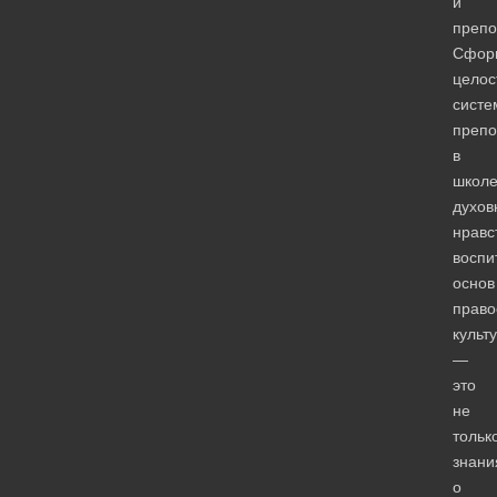
и
препо
Сфор
целос
систе
препо
в
школ
духов
нравс
воспи
основ
право
культ
—
это
не
тольк
знани
о