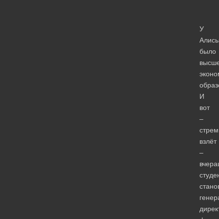
У
Алис
было
высш
эконо
образ
И
вот
–
стрем
взлёт
–
вчера
студе
стано
генер
дирек