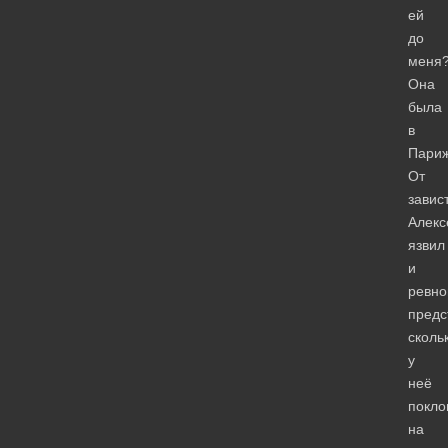
ей
до
меня
Она
была
в
Пари
От
завис
Алекс
язвил
и
ревно
предс
сколь
у
неё
покло
на