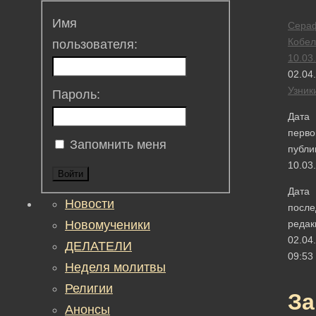
Имя
Сера
Кобел
пользователя:
10.03
02.04
Узник
Пароль:
Дата
перво
Запомнить меня
публи
10.03
Войти
Дата
Новости
после
Новомученики
редак
02.04
ДЕЛАТЕЛИ
09:53
Неделя молитвы
Религии
З
Анонсы