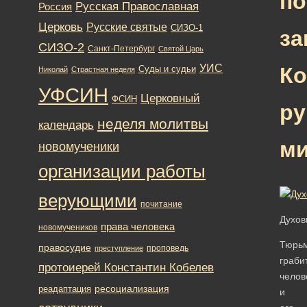
п
Русская Православная
Россия
Церковь
Русские святые
СИЗО-1
з
СИЗО-2
Санкт-Петербург
Святой Царь
УИС
Ко
Суды и судьи
Николай
Страстная неделя
УФСИН
Церковный
ФСИН
ру
неделя молитвы
календарь
м
новомученики
организации работы
верующими
почитание
Духов
права человека
новомучеников
Тюрь
правосудие
проповедь
преступление
граби
протоиерей Константин Кобелев
челов
ресоциализация
реадаптация
и