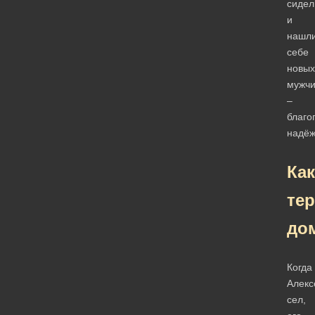
сидел
и
нашл
себе
новых
мужч
–
благо
надёж
Как
те
до
Когда
Алекс
сел,