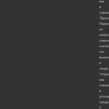
как
в
сериа
“Бриг
Паре
из
небог
семьи
счита
что
выше
в
люди,
“подн
как
говор
в
уголо
среде
У