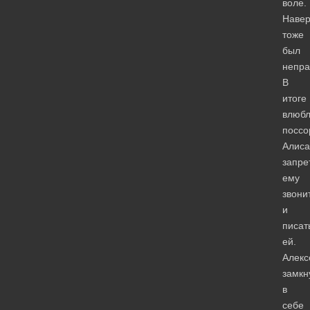
воле.
Навер
тоже
был
непра
В
итоге
влюб
поссо
Алиса
запре
ему
звони
и
писат
ей.
Алекс
замкн
в
себе