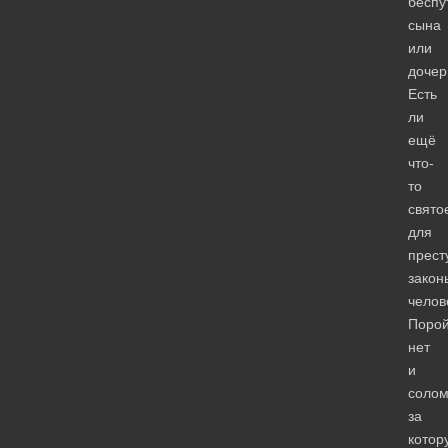
беспу
сына
или
дочер
Есть
ли
ещё
что-
то
свято
для
прест
закон
челов
Поро
нет
и
солом
за
котор