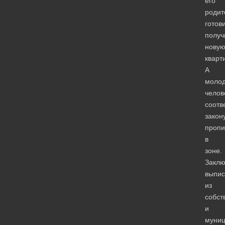
его
родит
готов
получ
нову
кварт
А
молод
челов
соотв
закону
пропи
в
зоне.
Закл
выпи
из
собст
и
муниц