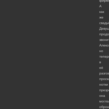
фирм
А
как
же
свадь
Девуш
прод
звони
Алекс
но
тепер
в
её
разго
проск
нотки
презр
она
могла
оброн