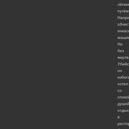
лёгки
путём
Напри
обчис
инкас
машин
Но
без
жертв
Убийс
он
избег
хотел
со
споко
душо
отдых
в
ресто