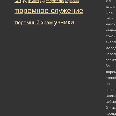
сотрудники
его
творчество
суд
терроризм
душу.
тюремное служение
Она
отбир
узники
тюремный храм
мечты
надеж
покой
энерг
молод
невоз
время
За
тюре
стено
на
воле,
заклю
забыв
близк
пред