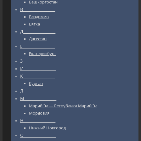
Башкортостан
В_________________
Владимир
Вятка
Д_________________
Дагестан
Е_________________
Екатеринбург
З_________________
И_________________
К_________________
Курган
Л_________________
М_________________
Марий Эл — Республика Марий Эл
Мордовия
Н_________________
Нижний Новгород
О_________________