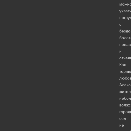
можн
ухват
погру
с
бездо
болот
ненав
и
отчая
Как
теряю
любо
Алекс
жител
небол
волжс
город
сел
не