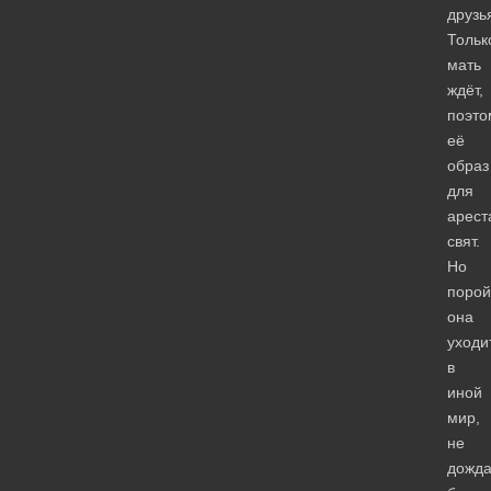
друзь
Тольк
мать
ждёт,
поэто
её
образ
для
арест
свят.
Но
порой
она
уходи
в
иной
мир,
не
дожд