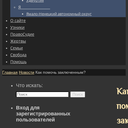
Удмуртия
Я_________________
Ямало-Ненецкий автономный округ
О сайте
Узники
ПравоСудие
Жертвы
Семьи
Свобода
Помощь
Главная
Новости
Как помочь заключенным?
Что искать:
Ка
Поиск
по
Вход для
зарегистрированных
за
пользователей