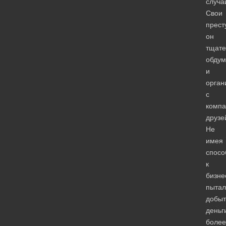
случа
Свои
прест
он
тщате
обду
и
орган
с
компа
друзе
Не
имея
спосо
к
бизне
пытал
добыт
деньг
более