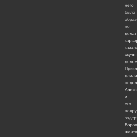
него
было
образ
но
делат
карье
казал
скучн
делом
Прик
длили
недол
Алекс
и
его
подру
задер
Воров
шанта