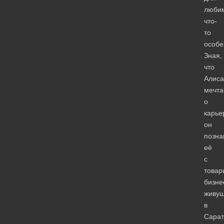
люби
что-
то
особе
Зная,
что
Алиса
мечта
о
карье
он
позна
её
с
товар
бизне
живу
в
Сарат