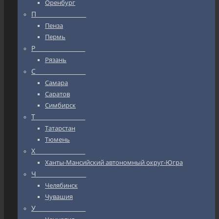
Оренбург
П_________________
Пенза
Пермь
Р_________________
Рязань
С_________________
Самара
Саратов
Симбирск
Т_________________
Татарстан
Тюмень
Х_________________
Ханты-Мансийский автономный округ-Югра
Ч_________________
Челябинск
Чувашия
У_________________