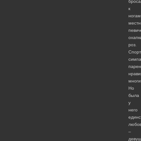
броса
к
ногам
местн
певич
охапк
роз.
Спор
симпа
парен
нрави
многи
Но
была
у
него
единс
любо
–
девуш