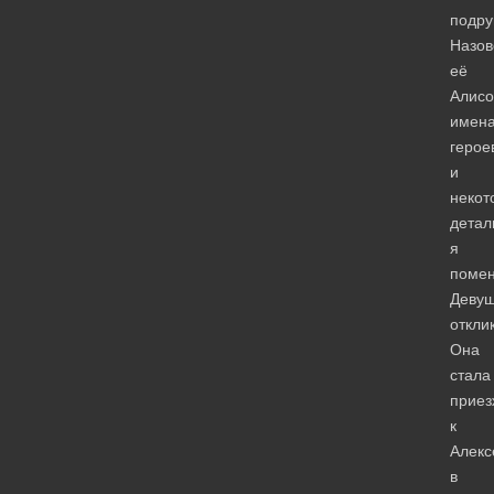
подру
Назо
её
Алисо
имен
герое
и
некот
детал
я
помен
Девуш
откли
Она
стала
приез
к
Алек
в