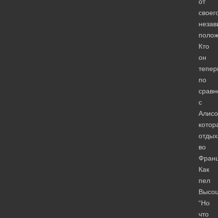
от
своег
незав
полож
Кто
он
тепер
по
срав
с
Алисо
котор
отдых
во
Фран
Как
пел
Высоц
“Но
что