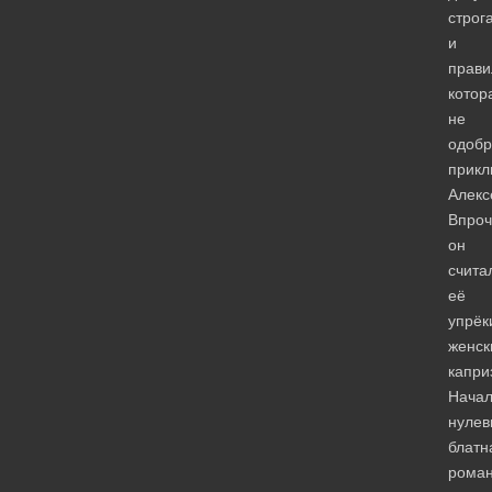
строг
и
прави
котор
не
одобр
прикл
Алекс
Впроч
он
счита
её
упрёк
женск
капри
Нача
нулев
блатн
роман