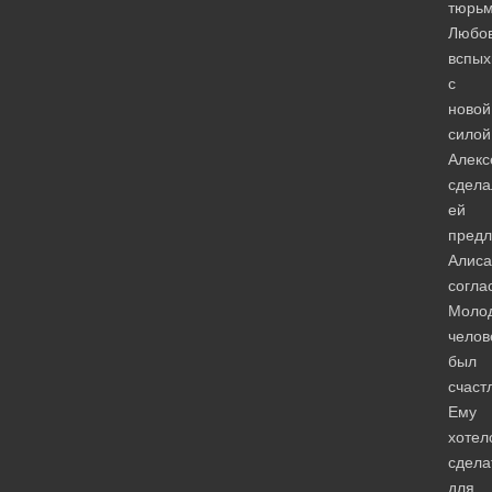
тюрьм
Любо
вспых
с
новой
силой
Алекс
сдела
ей
предл
Алиса
согла
Моло
челов
был
счаст
Ему
хотел
сдела
для