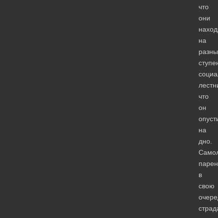
что
они
наход
на
разны
ступе
социа
лестн
что
он
опуст
на
дно.
Само
парен
в
свою
очере
страд