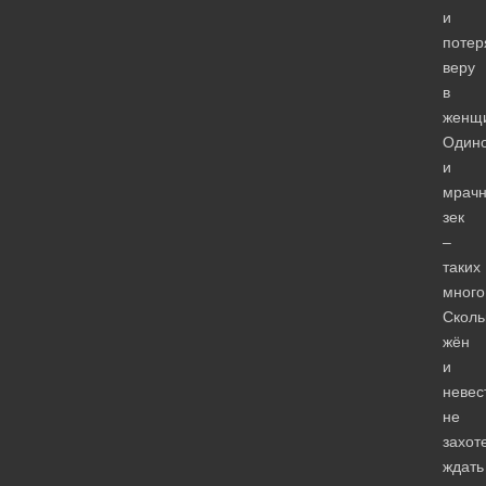
и
потер
веру
в
женщ
Один
и
мрач
зек
–
таких
много
Сколь
жён
и
невес
не
захот
ждать