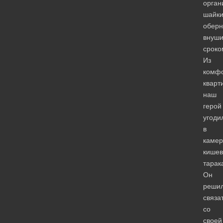
орган
шайк
оберн
внуш
сроко
Из
комф
кварт
наш
герой
угоди
в
камер
кише
тарак
Он
реши
связа
со
своей