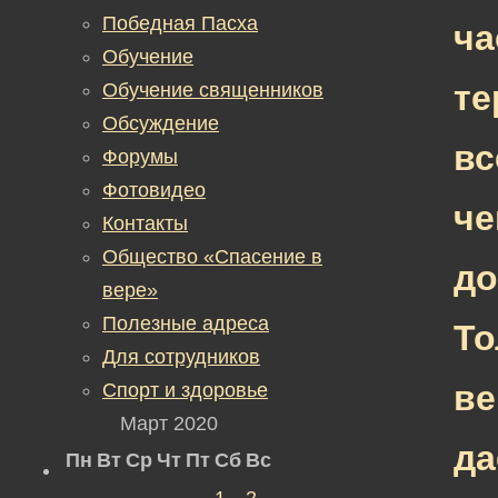
Победная Пасха
ча
Обучение
те
Обучение священников
Обсуждение
вс
Форумы
Фотовидео
ч
Контакты
Общество «Спасение в
до
вере»
Полезные адреса
То
Для сотрудников
ве
Спорт и здоровье
Март 2020
да
Пн
Вт
Ср
Чт
Пт
Сб
Вс
1
2