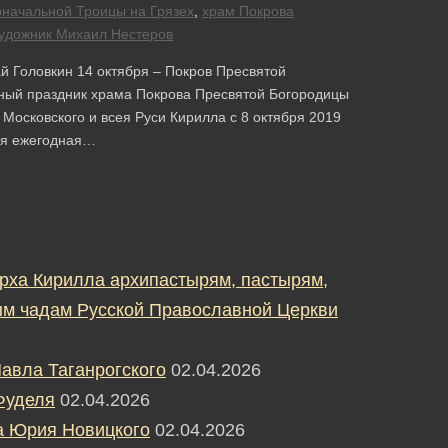
начальной Троицы на Грязех
,
храм Покрова
удожник Михаил Нестеров
й Головкин 14 октября – Покров Пресвятой
ный праздник храма Покрова Пресвятой Богородицы
Московского и всея Руси Кирилла с 8 октября 2019
ая ежегодная…
рха Кирилла архипастырям, пастырям,
м чадам Русской Православной Церкви
авла Таганрогского
02.04.2026
Фуделя
02.04.2026
а Юрия Новицкого
02.04.2026