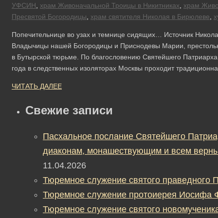
УФСИН
,
храм Живоначальной Троицы в Никитниках
,
храм Живо
Пресвятой Богородицы
,
храм святителя Николая в Бирюлеве
,
х
Попечительнице во узах и темнице сидящих… Источник Никола
Владычицы нашей Богородицы и Приснодевы Марии, престоль
в Бутырской тюрьме. По благословению Святейшего Патриарха 
года в следственных изоляторах Москвы проходит традиционн
ЧИТАТЬ ДАЛЕЕ
Свежие записи
Пасхальное послание Святейшего Патриа
диаконам, монашествующим и всем верны
11.04.2026
Тюремное служение святого праведного П
Тюремное служение протоиерея Иосифа 
Тюремное служение святого новомученик