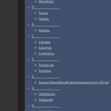
Оренбург
П_________________
Пенза
Пермь
Р_________________
Рязань
С_________________
Самара
Саратов
Симбирск
Т_________________
Татарстан
Тюмень
Х_________________
Ханты-Мансийский автономный округ-Югра
Ч_________________
Челябинск
Чувашия
У_________________