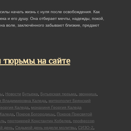
 силы начать жизнь с нуля после освобождения. Как
ка и его душу. Она отбирает мечты, надежды, покой,
 на воле, заключённого забывают близкие, предают
 тюрьмы на сайте
вы
,
Новости
Бутырка
,
Бутырская тюрьма
,
звонница
,
я Владимировна Каледа
,
митрополит Брянский
Георгия Каледа
,
монахиня Георгия Каледа
 Каледа
,
Покров Богородицы
,
Покров Пресвятой
ель
,
протоиерей Константин Кобелев
,
профессор
й день
,
Седьмой день недели молитвы
,
СИЗО-2
,