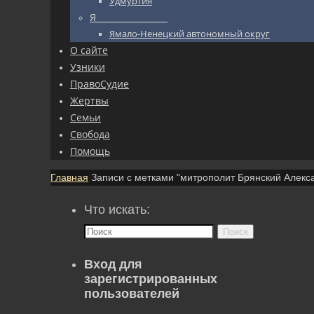
Удмуртия
Я_________________
Ямало-Ненецкий автономный округ
О сайте
Узники
ПравоСудие
Жертвы
Семьи
Свобода
Помощь
Главная
Записи с метками "митрополит Брянский Алекса
Что искать:
Поиск
Вход для
зарегистрированных
пользователей