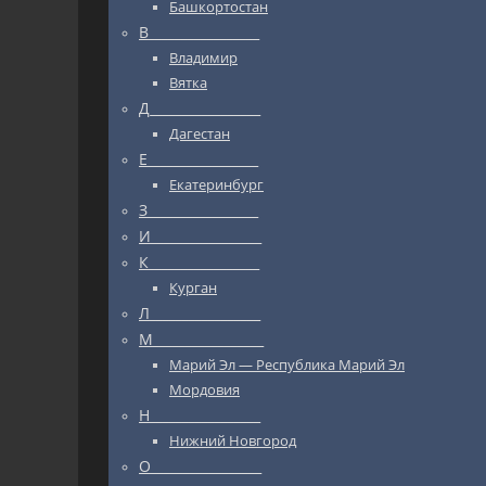
Башкортостан
В_________________
Владимир
Вятка
Д_________________
Дагестан
Е_________________
Екатеринбург
З_________________
И_________________
К_________________
Курган
Л_________________
М_________________
Марий Эл — Республика Марий Эл
Мордовия
Н_________________
Нижний Новгород
О_________________