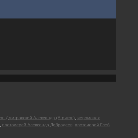
оп Дмитровский Александр (Агриков)
,
иеромонах
,
протоиерей Александр Добродеев
,
протоиерей Глеб