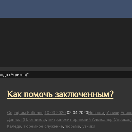
ндр (Агриков)"
Как помочь заключенным?
Серафим Кобелев
10.03.2020
02.04.2020
Новости
,
Узники
Еписк
Даниил (Плотников)
,
митрополит Брянский Александр (Агриков)
Каледа
,
тюремное служение
,
тюрьма
,
узники