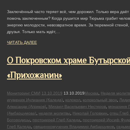
Заключённый часто теряет всё, чем дорожил. Только вера даёт
помочь заключенным? Когда рушится мир Тюрьма грабит челове
энергию молодости, невозвратное время. За тюремной стеной,
друзья. Только мать ждёт,…
ЧИТАТЬ ДАЛЕЕ
О Покровском храме Бутырской
«Прихожанин»
Мониторинг СМИ
13.10.2019
13.10.2019
Москва
,
Неделя молит
игумения Иулиания (Каледа)
,
колокол
,
колокольный звон
,
Лиди
Александр (Агриков)
,
Михаил Васильевич Нестеров
,
монахиня 
(Амбарцумова)
,
неделя молитвы
,
Николай Головкин
,
отец Глеб
Богородицы
,
протоиерей Глеб Каледа
,
протоиерей Иосиф Фуд
Глеб Каледа
,
священномученик Владимир Амбарцумов
,
седьмо