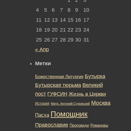
4
5
6
7
8
9
10
11
12
13
14
15
16
17
18
19
20
21
22
23
24
25
26
27
28
29
30
31
« Апр
Метки
Бутырка
Божественная Литургия
Бутырская тюрьма
Великий
пост
ГУФСИН
Жизнь в Церкви
Москва
История
Митр. Антоний Сурожский
Помощник
Пасха
Православие
Романовы
Проповеди