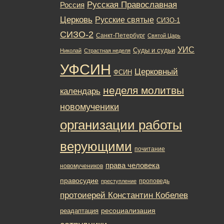
Русская Православная
Россия
Церковь
Русские святые
СИЗО-1
СИЗО-2
Санкт-Петербург
Святой Царь
УИС
Суды и судьи
Николай
Страстная неделя
УФСИН
Церковный
ФСИН
неделя молитвы
календарь
новомученики
организации работы
верующими
почитание
права человека
новомучеников
правосудие
проповедь
преступление
протоиерей Константин Кобелев
ресоциализация
реадаптация