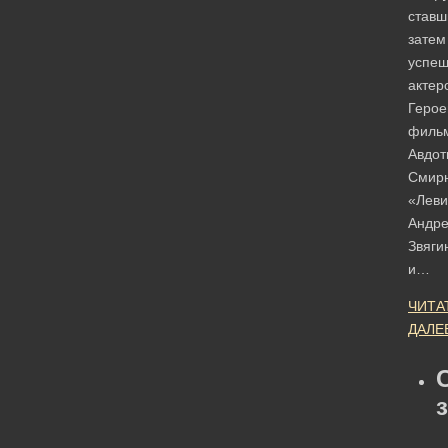
ставш
затем
успе
актер
Геро
фильм
Авдот
Смирн
«Лев
Андр
Звяги
и…
ЧИТА
ДАЛЕ