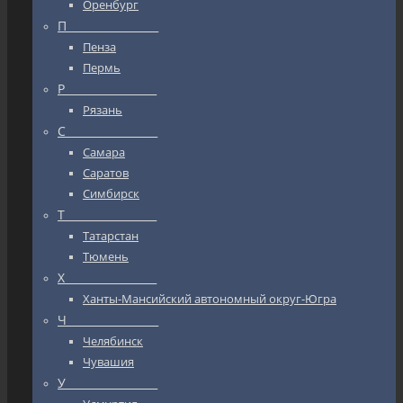
Оренбург
П_________________
Пенза
Пермь
Р_________________
Рязань
С_________________
Самара
Саратов
Симбирск
Т_________________
Татарстан
Тюмень
Х_________________
Ханты-Мансийский автономный округ-Югра
Ч_________________
Челябинск
Чувашия
У_________________