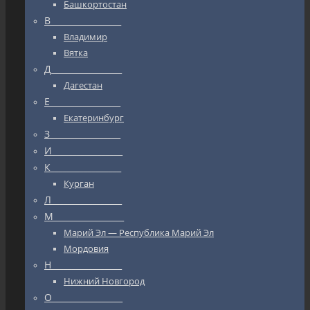
Башкортостан
В_________________
Владимир
Вятка
Д_________________
Дагестан
Е_________________
Екатеринбург
З_________________
И_________________
К_________________
Курган
Л_________________
М_________________
Марий Эл — Республика Марий Эл
Мордовия
Н_________________
Нижний Новгород
О_________________