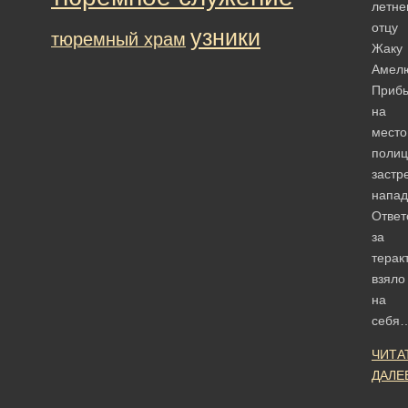
летне
отцу
узники
тюремный храм
Жаку
Амел
Приб
на
место
полиц
застр
напад
Ответ
за
терак
взяло
на
себя
ЧИТА
ДАЛЕ