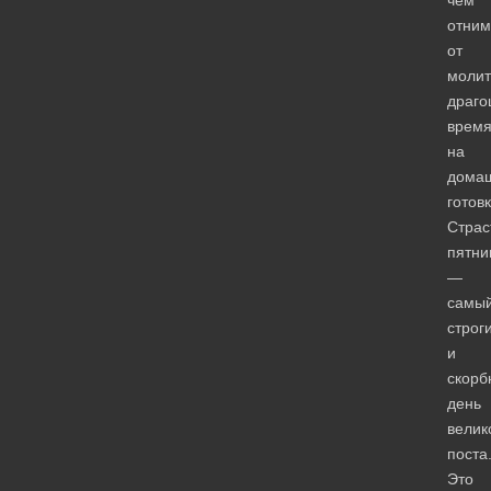
отним
от
моли
драго
врем
на
дома
готов
Страс
пятни
—
самы
строг
и
скорб
день
велик
поста
Это