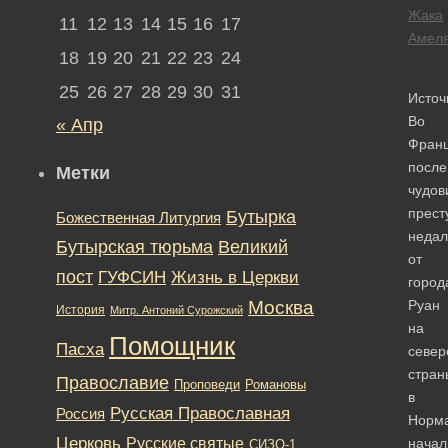
Жака
11
12
13
14
15
16
17
Амел
18
19
20
21
22
23
24
25
26
27
28
29
30
31
Источ
Во
« Апр
Фран
после
Метки
чудов
прест
Бутырка
Божественная Литургия
недал
Бутырская тюрьма
Великий
от
пост
ГУФСИН
Жизнь в Церкви
город
Москва
Руан
История
Митр. Антоний Сурожский
на
Помощник
Пасха
север
стран
Православие
Романовы
Проповеди
в
Русская Православная
Россия
Норма
Церковь
Русские святые
начал
СИЗО-1