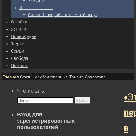
Удмуртия
Я_________________
Ямало-Ненецкий автономный округ
О сайте
Узники
ПравоСудие
Жертвы
Семьи
Свобода
Помощь
Главная
Статьи опубликованные Таисия Довлатова
Что искать:
«Э
Поиск
пе
Вход для
зарегистрированных
в
пользователей