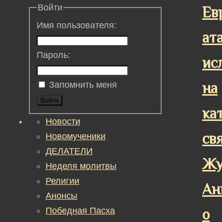
Войти
Ев
Имя пользователя:
ат
Пароль:
ис
на
Запомнить меня
Войти
ка
Новости
св
Новомученики
ДЕЛАТЕЛИ
Жу
Неделя молитвы
Религии
Ан
Анонсы
Победная Пасха
о