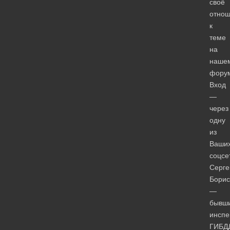
своё
отно
к
теме
на
наше
фору
Вход
—
через
одну
из
Ваши
соцсе
Серге
Борис
—
бывш
инспе
ГИБД