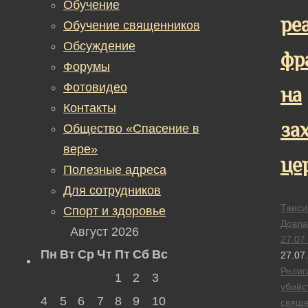
Обучение
ре
Обучение священников
Обсуждение
фр
Форумы
Фотовидео
на
Контакты
за
Общество «Спасение в
вере»
це
Полезные адреса
Для сотрудников
Таиси
Спорт и здоровье
Довла
Август 2026
27.07
Пн
Вт
Ср
Чт
Пт
Сб
Вс
27.07
Религ
1
2
3
убийс
4
5
6
7
8
9
10
свяще