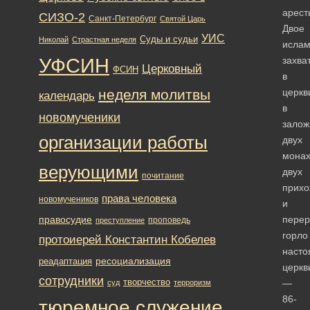
арест
СИЗО-2
Санкт-Петербург
Святой Царь
Двое
УИС
Суды и судьи
Николай
Страстная неделя
ислам
УФСИН
захва
Церковный
ФСИН
в
неделя молитвы
церкв
календарь
в
новомученики
залож
организации работы
двух
монах
верующими
двух
почитание
прихо
права человека
новомучеников
и
правосудие
перер
проповедь
преступление
горло
протоиерей Константин Кобелев
насто
ресоциализация
реадаптация
церкв
сотрудники
творчество
—
суд
терроризм
86-
тюремное служение