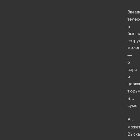
Звезд
телес
и
бывш
сотру
мили
—
о
вере
и
церкв
тюрь
и…
суме
Вы
може
Выска