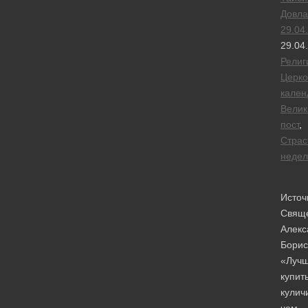
Довла
29.04
29.04
Религ
Церк
кален
Велик
пост
,
Страс
недел
Источ
Свящ
Алекс
Борис
«Луч
купит
кулич
чем