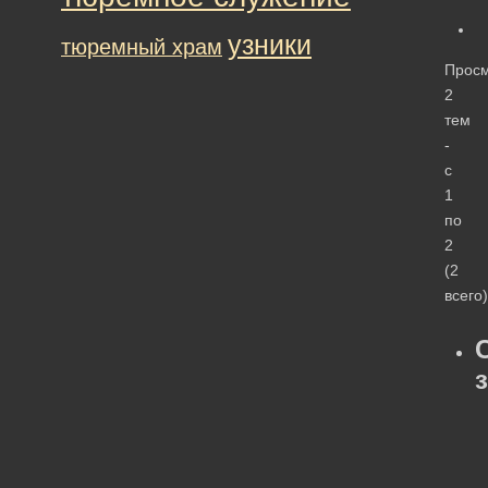
узники
тюремный храм
Прос
2
тем
-
с
1
по
2
(2
всего)