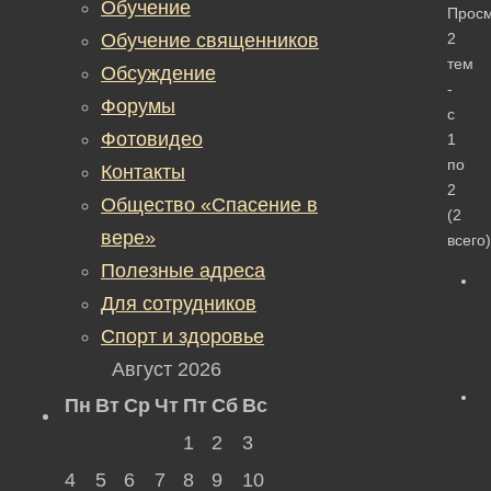
Обучение
Прос
Обучение священников
2
тем
Обсуждение
-
Форумы
с
Фотовидео
1
по
Контакты
2
Общество «Спасение в
(2
вере»
всего)
Полезные адреса
Для сотрудников
Спорт и здоровье
Август 2026
Пн
Вт
Ср
Чт
Пт
Сб
Вс
1
2
3
4
5
6
7
8
9
10