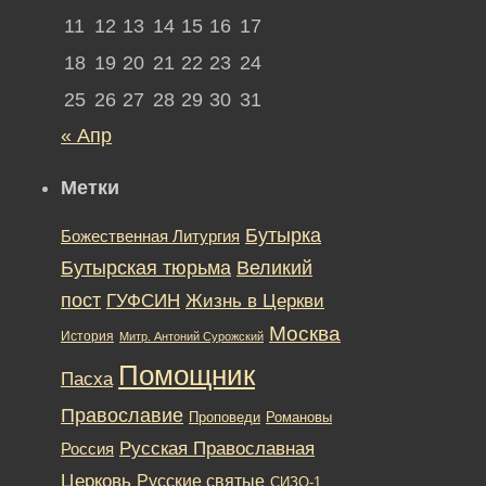
11
12
13
14
15
16
17
18
19
20
21
22
23
24
25
26
27
28
29
30
31
« Апр
Метки
Бутырка
Божественная Литургия
Бутырская тюрьма
Великий
пост
ГУФСИН
Жизнь в Церкви
Москва
История
Митр. Антоний Сурожский
Помощник
Пасха
Православие
Романовы
Проповеди
Русская Православная
Россия
Церковь
Русские святые
СИЗО-1