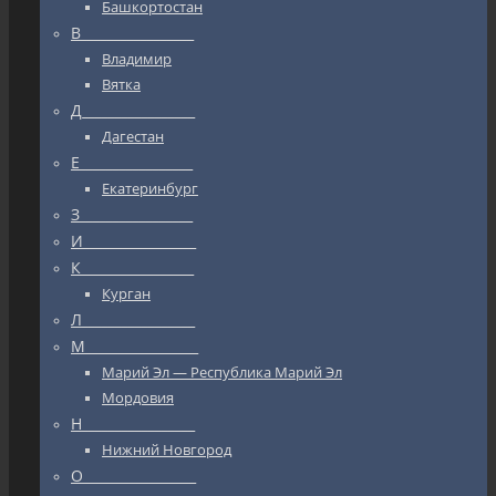
Башкортостан
В_________________
Владимир
Вятка
Д_________________
Дагестан
Е_________________
Екатеринбург
З_________________
И_________________
К_________________
Курган
Л_________________
М_________________
Марий Эл — Республика Марий Эл
Мордовия
Н_________________
Нижний Новгород
О_________________