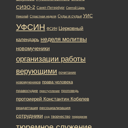
СИЗО-2
Санкт-Петербург
Святой Царь
УИС
Суды и судьи
Николай
Страстная неделя
УФСИН
Церковный
ФСИН
неделя молитвы
календарь
новомученики
организации работы
верующими
почитание
права человека
новомучеников
правосудие
проповедь
преступление
протоиерей Константин Кобелев
ресоциализация
реадаптация
сотрудники
творчество
суд
терроризм
тюремное служение