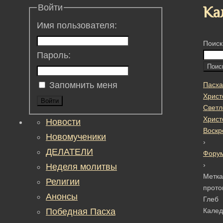
Войти
Ка
Имя пользователя:
Поиск
Пароль:
Запомнить меня
Пасха
Христ
Войти
Светл
Христ
Новости
Воскр
Новомученики
›
ДЕЛАТЕЛИ
Фору
›
Неделя молитвы
Метка
Религии
прото
Анонсы
Глеб
Победная Пасха
Калед