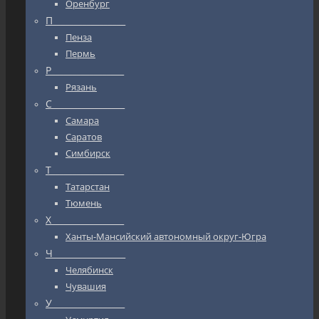
Оренбург
П_________________
Пенза
Пермь
Р_________________
Рязань
С_________________
Самара
Саратов
Симбирск
Т_________________
Татарстан
Тюмень
Х_________________
Ханты-Мансийский автономный округ-Югра
Ч_________________
Челябинск
Чувашия
У_________________