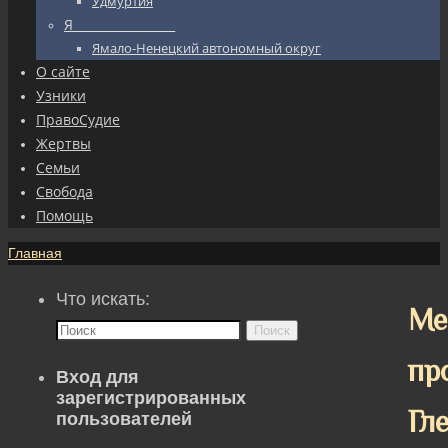
Удмуртия
Я_________________
Ямало-Ненецкий автономный округ
О сайте
Узники
ПравоСудие
Жертвы
Семьи
Свобода
Помощь
Главная
Что искать:
Ме
Поиск
пр
Вход для
зарегистрированных
Гл
пользователей