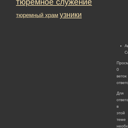
тюремное служение
узники
тюремный храм
А
С
Прос
0
веток
ответ
Для
ответ
в
этой
теме
необ