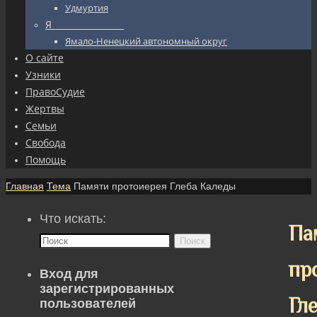
Удмуртия
Я_________________
Ямало-Ненецкий автономный округ
О сайте
Узники
ПравоСудие
Жертвы
Семьи
Свобода
Помощь
Главная
Тема
Памяти протоиерея Глеба Каледы
Что искать:
Па
Поиск
пр
Вход для
зарегистрированных
Гл
пользователей