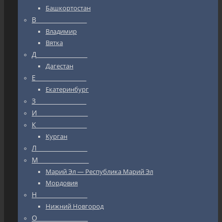
Башкортостан
В_________________
Владимир
Вятка
Д_________________
Дагестан
Е_________________
Екатеринбург
З_________________
И_________________
К_________________
Курган
Л_________________
М_________________
Марий Эл — Республика Марий Эл
Мордовия
Н_________________
Нижний Новгород
О_________________