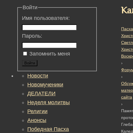
Войти
Ка
Имя пользователя:
Пасха
Пароль:
Христ
Светл
Христ
Запомнить меня
Воскр
›
Войти
Фору
Новости
›
Обсу
Новомученики
матер
ДЕЛАТЕЛИ
сайта
Неделя молитвы
›
Религии
Памя
прото
Анонсы
Глеба
Победная Пасха
Кале