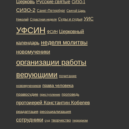
Церковь
Русские святые
СИЗО-1
СИЗО-2
Санкт-Петербург
Святой Царь
УИС
Суды и судьи
Николай
Страстная неделя
УФСИН
Церковный
ФСИН
неделя молитвы
календарь
новомученики
организации работы
верующими
почитание
права человека
новомучеников
правосудие
проповедь
преступление
протоиерей Константин Кобелев
ресоциализация
реадаптация
сотрудники
творчество
суд
терроризм