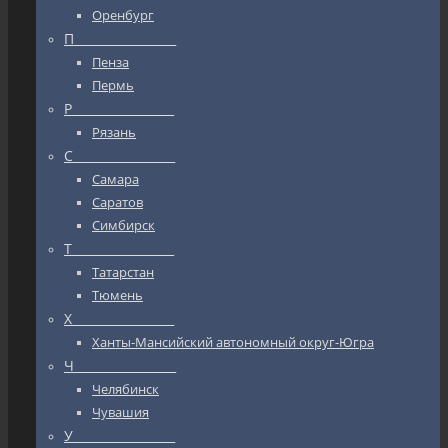
Оренбург
П_________________
Пенза
Пермь
Р_________________
Рязань
С_________________
Самара
Саратов
Симбирск
Т_________________
Татарстан
Тюмень
Х_________________
Ханты-Мансийский автономный округ-Югра
Ч_________________
Челябинск
Чувашия
У_________________