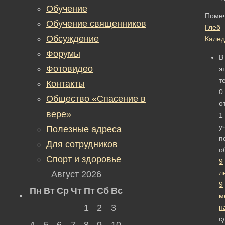
Обучение
Поме
Обучение священников
Глеб
Обсуждение
Калед
Форумы
В
Фотовидео
э
т
Контакты
0
Общество «Спасение в
о
вере»
1
у
Полезные адреса
п
Для сотрудников
о
Спорт и здоровье
9
ле
Август 2026
9
Пн
Вт
Ср
Чт
Пт
Сб
Вс
м
1
2
3
н
с
4
5
6
7
8
9
10