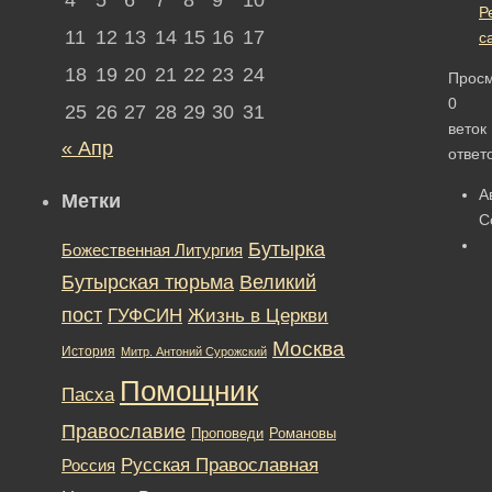
Р
11
12
13
14
15
16
17
с
18
19
20
21
22
23
24
Прос
0
25
26
27
28
29
30
31
веток
« Апр
ответ
А
Метки
С
Бутырка
Божественная Литургия
Бутырская тюрьма
Великий
пост
ГУФСИН
Жизнь в Церкви
Москва
История
Митр. Антоний Сурожский
Помощник
Пасха
Православие
Романовы
Проповеди
Русская Православная
Россия