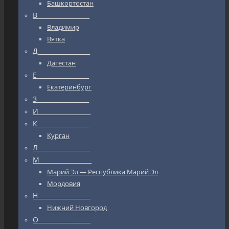
Башкортостан
В_________________
Владимир
Вятка
Д_________________
Дагестан
Е_________________
Екатеринбург
З_________________
И_________________
К_________________
Курган
Л_________________
М_________________
Марий Эл — Республика Марий Эл
Мордовия
Н_________________
Нижний Новгород
О_________________