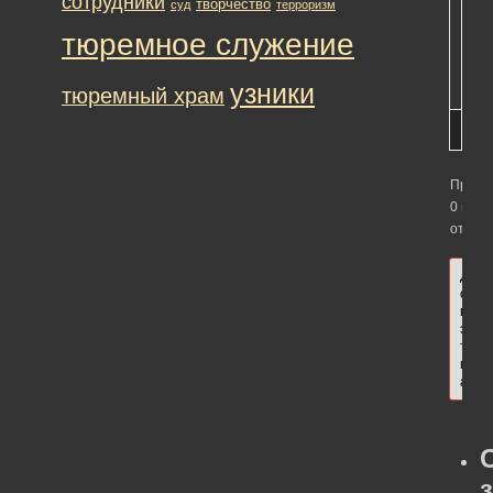
сотрудники
творчество
суд
терроризм
Фи
тюремное служение
«О
Гле
узники
тюремный храм
Просм
0 вето
ответо
Для
отве
в
этой
теме
необ
авто