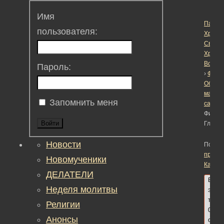
Имя
Пасха
пользователя:
Христо
Светл
Христ
Воскре
Пароль:
›
Фору
Обсуж
матер
Запомнить меня
сайта
›
Фильм
Войти
Глеб»
Новости
Помеч
протои
Новомученики
Калед
ДЕЛАТЕЛИ
В
Неделя молитвы
этой
теме
Религии
0
Анонсы
ответ