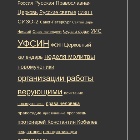
Русская Православная
Пра
Россия
Цер
Церковь
Русские святые
СИЗО-1
эпо
СИЗО-2
гон
Санкт-Петербург
Святой Царь
70-
УИС
Суды и судьи
Николай
Страстная неделя
80
год
УФСИН
Церковный
ФСИН
изв
цер
неделя молитвы
календарь
пис
и
новомученики
кат
организации работы
тюр
свя
верующими
—
почитание
отц
Гле
права человека
новомучеников
Ка
правосудие
проповедь
преступление
(19
протоиерей Константин Кобелев
199
[Чи
ресоциализация
реадаптация
мат
пол