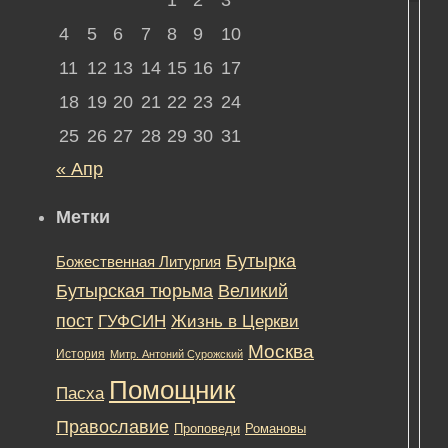
4
5
6
7
8
9
10
11
12
13
14
15
16
17
18
19
20
21
22
23
24
Фи
25
26
27
28
29
30
31
о
жи
« Апр
пут
чел
Метки
уди
суд
—
Бутырка
Божественная Литургия
сол
Бутырская тюрьма
Великий
Вел
Оте
пост
ГУФСИН
Жизнь в Церкви
вой
Москва
История
Митр. Антоний Сурожский
пр
гео
Помощник
Пасха
тай
свя
Православие
Романовы
Проповеди
Рус