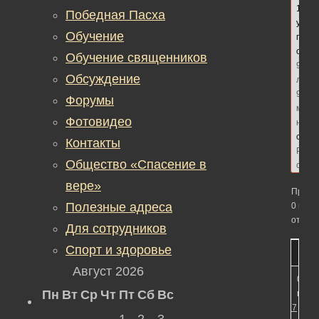
1
Победная Пасха
участ
Обучение
посл
обно
Обучение священников
9
Обсуждение
лет,
9
Форумы
меся
Фотовидео
наза
сдел
Контакты
Реда
Общество «Спасение в
сайт
вере»
Просм
Полезные адреса
0 вето
ответо
Для сотрудников
Спорт и здоровье
Август 2026
01.11
Пн
Вт
Ср
Чт
Пт
Сб
Вс
в 14:
#10427
1
2
3