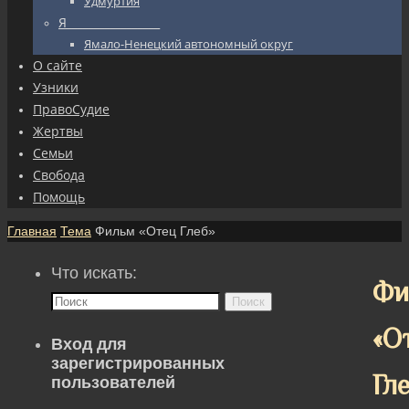
Удмуртия
Я_________________
Ямало-Ненецкий автономный округ
О сайте
Узники
ПравоСудие
Жертвы
Семьи
Свобода
Помощь
Главная
Тема
Фильм «Отец Глеб»
Что искать:
Фи
Поиск
«О
Вход для
зарегистрированных
Гл
пользователей