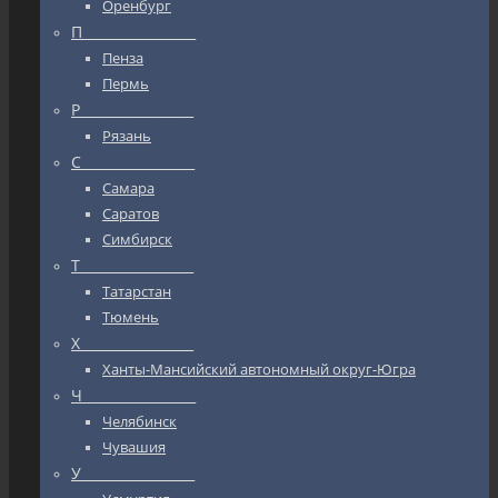
Оренбург
П_________________
Пенза
Пермь
Р_________________
Рязань
С_________________
Самара
Саратов
Симбирск
Т_________________
Татарстан
Тюмень
Х_________________
Ханты-Мансийский автономный округ-Югра
Ч_________________
Челябинск
Чувашия
У_________________